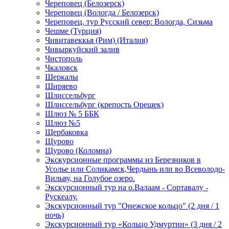
Череповец (Белозерск)
Череповец (Вологда / Белозерск)
Череповец, тур Русский север: Вологда, Сизьма
Чешме (Турция)
Чивитавеккья (Рим) (Италия)
Чивыркуйский залив
Чистополь
Чкаловск
Шеркалы
Ширяево
Шлиссельбург
Шлиссельбург (крепость Орешек)
Шлюз № 5 ББК
Шлюз №5
Щербаковка
Щурово
Щурово (Коломна)
Экскурсионные программы из Березников в
Усолье или Соликамск,Чердынь или во Всеволодо-
Вильву, на Голубое озеро.
Экскурсионный тур на о.Валаам - Сортавалу -
Рускеалу.
Экскурсионный тур "Онежское кольцо" (2 дня / 1
ночь)
Экскурсионный тур «Кольцо Удмуртии» (3 дня / 2