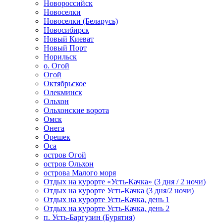
Новороссийск
Новоселки
Новоселки (Беларусь)
Новосибирск
Новый Киеват
Новый Порт
Норильск
о. Огой
Огой
Октябрьское
Олекминск
Ольхон
Ольхонские ворота
Омск
Онега
Орешек
Оса
остров Огой
остров Ольхон
острова Малого моря
Отдых на курорте «Усть-Качка» (3 дня / 2 ночи)
Отдых на курорте Усть-Качка (3 дня/2 ночи)
Отдых на курорте Усть-Качка, день 1
Отдых на курорте Усть-Качка, день 2
п. Усть-Баргузин (Бурятия)