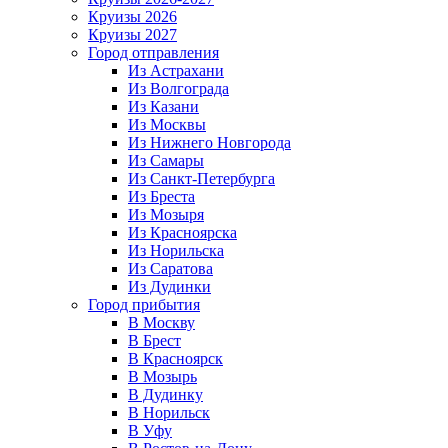
Круизы 2026
Круизы 2027
Город отправления
Из Астрахани
Из Волгограда
Из Казани
Из Москвы
Из Нижнего Новгорода
Из Самары
Из Санкт-Петербурга
Из Бреста
Из Мозыря
Из Красноярска
Из Норильска
Из Саратова
Из Дудинки
Город прибытия
В Москву
В Брест
В Красноярск
В Мозырь
В Дудинку
В Норильск
В Уфу