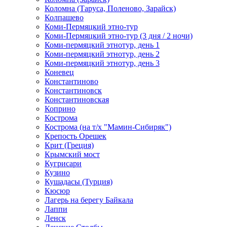
Коломна (Таруса, Поленово, Зарайск)
Колпашево
Коми-Пермяцкий этно-тур
Коми-Пермяцкий этно-тур (3 дня / 2 ночи)
Коми-пермяцкий этнотур, день 1
Коми-пермяцкий этнотур, день 2
Коми-пермяцкий этнотур, день 3
Коневец
Константиново
Константиновск
Константиновская
Коприно
Кострома
Кострома (на т/х "Мамин-Сибиряк")
Крепость Орешек
Крит (Греция)
Крымский мост
Кугрисари
Кузино
Кушадасы (Турция)
Кюсюр
Лагерь на берегу Байкала
Лаппи
Ленск