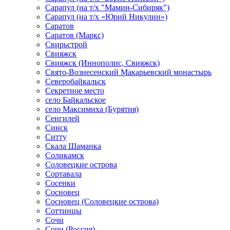
Сарапул (на т/х "Мамин-Сибиряк")
Сарапул (на т/х «Юрий Никулин»)
Саратов
Саратов (Маркс)
Свирьстрой
Свияжск
Свияжск (Иннополис, Свияжск)
Свято-Вознесенский Макарьевский монастырь
Северобайкальск
Секретное место
село Байкальское
село Максимиха (Бурятия)
Сенгилей
Синск
Ситту
Скала Шаманка
Соликамск
Соловецкие острова
Сортавала
Сосенки
Сосновец
Сосновец (Соловецкие острова)
Соттинцы
Сочи
Сочи (Россия)