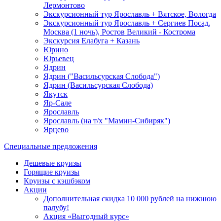
Лермонтово
Экскурсионный тур Ярославль + Вятское, Вологда
Экскурсионный тур Ярославль + Сергиев Посад,
Москва (1 ночь), Ростов Великий - Кострома
Экскурсия Елабуга + Казань
Юрино
Юрьевец
Ядрин
Ядрин ("Васильсурская Слобода")
Ядрин (Васильсурская Слобода)
Якутск
Яр-Сале
Ярославль
Ярославль (на т/х "Мамин-Сибиряк")
Ярцево
Специальные предложения
Дешевые круизы
Горящие круизы
Круизы с кэшбэком
Акции
Дополнительная скидка 10 000 рублей на нижнюю
палубу!
Акция «Выгодный курс»