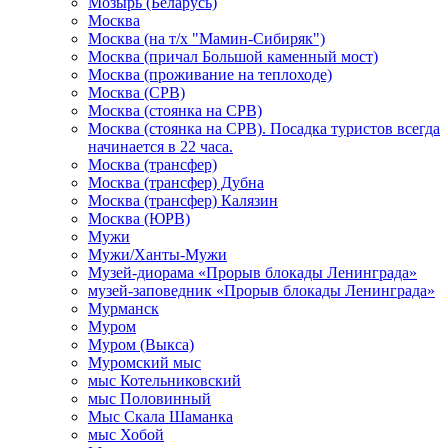
Мозырь (Беларусь)
Москва
Москва (на т/х "Мамин-Сибиряк")
Москва (причал Большой каменный мост)
Москва (проживание на теплоходе)
Москва (СРВ)
Москва (стоянка на СРВ)
Москва (стоянка на СРВ). Посадка туристов всегда
начинается в 22 часа.
Москва (трансфер)
Москва (трансфер) Дубна
Москва (трансфер) Калязин
Москва (ЮРВ)
Мужи
Мужи/Ханты-Мужи
Музей-диорама «Прорыв блокады Ленинграда»
музей-заповедник «Прорыв блокады Ленинграда»
Мурманск
Муром
Муром (Выкса)
Муромский мыс
мыс Котельниковский
мыс Половинный
Мыс Скала Шаманка
мыс Хобой