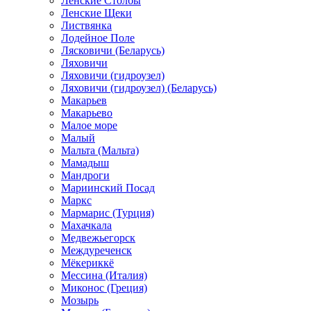
Ленские Столбы
Ленские Щеки
Листвянка
Лодейное Поле
Лясковичи (Беларусь)
Ляховичи
Ляховичи (гидроузел)
Ляховичи (гидроузел) (Беларусь)
Макарьев
Макарьево
Малое море
Малый
Мальта (Мальта)
Мамадыш
Мандроги
Мариинский Посад
Маркс
Мармарис (Турция)
Махачкала
Медвежьегорск
Междуреченск
Мёкериккё
Мессина (Италия)
Миконос (Греция)
Мозырь