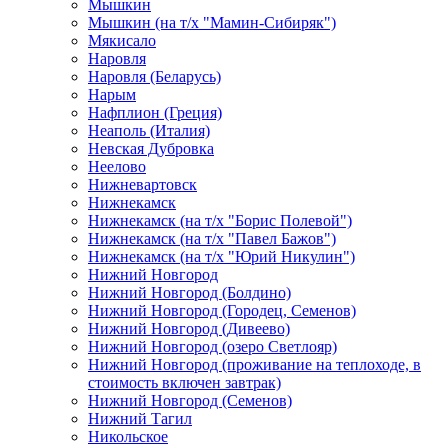
Мышкин
Мышкин (на т/х "Мамин-Сибиряк")
Мякисало
Наровля
Наровля (Беларусь)
Нарым
Нафплион (Греция)
Неаполь (Италия)
Невская Дубровка
Неелово
Нижневартовск
Нижнекамск
Нижнекамск (на т/х "Борис Полевой")
Нижнекамск (на т/х "Павел Бажов")
Нижнекамск (на т/х "Юрий Никулин")
Нижний Новгород
Нижний Новгород (Болдино)
Нижний Новгород (Городец, Семенов)
Нижний Новгород (Дивеево)
Нижний Новгород (озеро Светлояр)
Нижний Новгород (проживание на теплоходе, в
стоимость включен завтрак)
Нижний Новгород (Семенов)
Нижний Тагил
Никольское