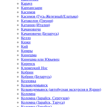
Караул
Карпансаари
Касимов
Касимов (Гусь-Железный/Елатьма)
Катаколон (Греция)
Катания (Италия)
Качановичи
Качановичи (Беларусь)
Келло
Кижи
Кий
Кимры
Кинешма
Кинешма или Юрьевец
Киренск
Климецкий Нос
Кобрин
Кобрин (Беларусь)
Козловка
Козьмодемьянск
Козьмодемьянск (автобусная экскурсия в Ядрин)
Коломна
Коломна (Зарайск, Серпухов)
Коломна (Зарайск, Таруса)
Коломна (Зарайск)