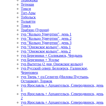
Териберка
Тетюши
Тикси
Тит-Ары
Тобольск
Тольятти
Томск
Трабзон (Турция)
тур "Кольцо Удмуртии", день 1
тур "Кольцо Удмуртии", день 2
тур "Кольцо Удмуртии", день 3
тур "Онежское кольцо", день 1
тур "Онежское кольцо", день 2
тур Березники + Соликамск, Чердынь
тур Березники + Усолье
тур Вытегра (2 дня, Онежское кольцо)
тур Русский север: Белозерск, Галинское,
Череповец
тур Тверь + оз.Селигер (Нилова Пустынь,
Осташков), Торжок
тур Ярославль + Архангельск, Северодвинск, день
1
тур Ярославль + Архангельск, Северодвинск, день
2
тур Ярославль + Архангельск, Северодвинск, день