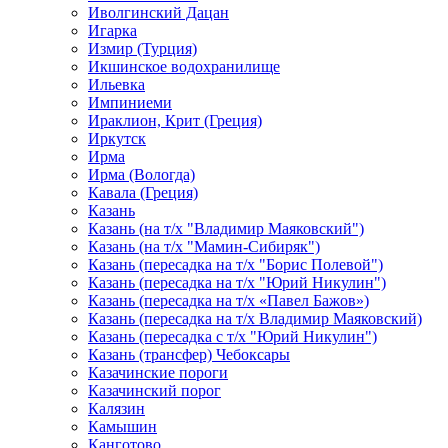
Иволгинский Дацан
Игарка
Измир (Турция)
Икшинское водохранилище
Ильевка
Импиниеми
Ираклион, Крит (Греция)
Иркутск
Ирма
Ирма (Вологда)
Кавала (Греция)
Казань
Казань (на т/х "Владимир Маяковский")
Казань (на т/х "Мамин-Сибиряк")
Казань (пересадка на т/х "Борис Полевой")
Казань (пересадка на т/х "Юрий Никулин")
Казань (пересадка на т/х «Павел Бажов»)
Казань (пересадка на т/х Владимир Маяковский)
Казань (пересадка с т/х "Юрий Никулин")
Казань (трансфер) Чебоксары
Казачинские пороги
Казачинский порог
Калязин
Камышин
Канготово