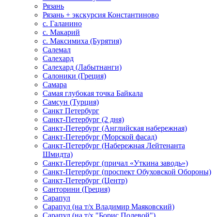
Рязань
Рязань + экскурсия Константиново
с. Галанино
с. Макарий
с. Максимиха (Бурятия)
Салемал
Салехард
Салехард (Лабытнанги)
Салоники (Греция)
Самара
Самая глубокая точка Байкала
Самсун (Турция)
Санкт Петербург
Санкт-Петербург (2 дня)
Санкт-Петербург (Английская набережная)
Санкт-Петербург (Морской фасад)
Санкт-Петербург (Набережная Лейтенанта
Шмидта)
Санкт-Петербург (причал «Уткина заводь»)
Санкт-Петербург (проспект Обуховской Обороны)
Санкт-Петербург (Центр)
Санторини (Греция)
Сарапул
Сарапул (на т/х Владимир Маяковский)
Сарапул (на т/х "Борис Полевой")