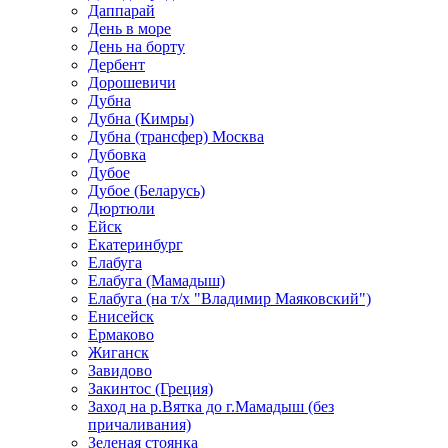
Даппарай
День в море
День на борту
Дербент
Дорошевичи
Дубна
Дубна (Кимры)
Дубна (трансфер) Москва
Дубовка
Дубое
Дубое (Беларусь)
Дюртюли
Ейск
Екатеринбург
Елабуга
Елабуга (Мамадыш)
Елабуга (на т/х "Владимир Маяковский")
Енисейск
Ермаково
Жиганск
Завидово
Закинтос (Греция)
Заход на р.Вятка до г.Мамадыш (без
причаливания)
Зеленая стоянка