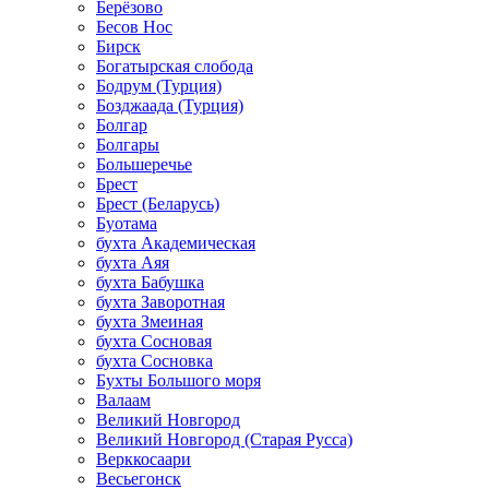
Берёзово
Бесов Нос
Бирск
Богатырская слобода
Бодрум (Турция)
Бозджаада (Турция)
Болгар
Болгары
Большеречье
Брест
Брест (Беларусь)
Буотама
бухта Академическая
бухта Аяя
бухта Бабушка
бухта Заворотная
бухта Змеиная
бухта Сосновая
бухта Сосновка
Бухты Большого моря
Валаам
Великий Новгород
Великий Новгород (Старая Русса)
Верккосаари
Весьегонск