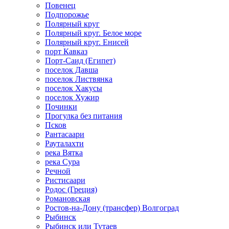
Повенец
Подпорожье
Полярный круг
Полярный круг. Белое море
Полярный круг. Енисей
порт Кавказ
Порт-Саид (Египет)
поселок Давша
поселок Листвянка
поселок Хакусы
поселок Хужир
Починки
Прогулка без питания
Псков
Рантасаари
Рауталахти
река Вятка
река Сура
Речной
Ристисаари
Родос (Греция)
Романовская
Ростов-на-Дону (трансфер) Волгоград
Рыбинск
Рыбинск или Тутаев