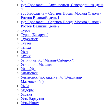
3
тур Ярославль + Архангельск, Северодвинск, день
4
тур Ярославль + Сергиев Посад, Москва (1 ночь),
Ростов Великий, день 1
тур Ярославль + Сергиев Посад, Москва (1 ночь),
Ростов Великий, день 2
Туров
Туров (Беларусь)
Туруханск
Тутаев
Тыяха
Уват
Углич
Углич (на т/х "Мамин-Сибиряк")
Углич или Мышкин
Улан-Удэ
Ульяновск
Ульяновск (посадка на т/х "Владимир
Маяковский")
Умба
Ундоры
Усовка
Усть-Баргузин
Усть-Ишим