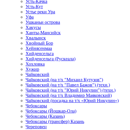
Усть-Качка
Усть-Кут
Устье реки Ура
Уфа
Ушканьи острова
Хакусы
Ханты-Мансийск
Хвалынск
Хвойный Бор
Хейнясенмаа
Хийденсельга
Хийденсельга (Рускеала)
Хохловка
Хужир
Чайковский
Чайковский (на т/х "Михаил Кутузов")
Чайковский (на т/х "Павел Бажов") (техн.)
Чайковский (на т/х "Юрий Никулин") (техн.)
Чайковский (на т/х Владимир Маяковский)
Чайковский (посадка на т/х «Юрий Никулин»)
Чебоксары
Чебоксары (Йошкар-Ола)
Чебоксары (Казань)
Чебоксары (трансфер) Казань
Череповец