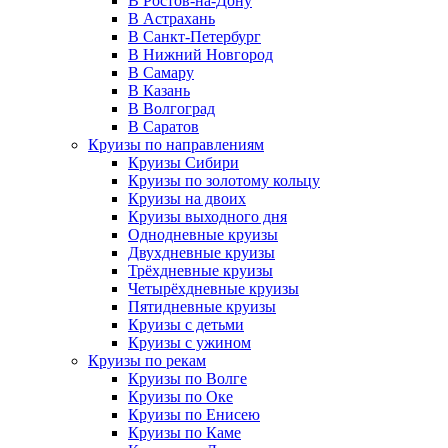
В Ростов-на-Дону
В Астрахань
В Санкт-Петербург
В Нижний Новгород
В Самару
В Казань
В Волгоград
В Саратов
Круизы по направлениям
Круизы Сибири
Круизы по золотому кольцу
Круизы на двоих
Круизы выходного дня
Однодневные круизы
Двухдневные круизы
Трёхдневные круизы
Четырёхдневные круизы
Пятидневные круизы
Круизы с детьми
Круизы с ужином
Круизы по рекам
Круизы по Волге
Круизы по Оке
Круизы по Енисею
Круизы по Каме