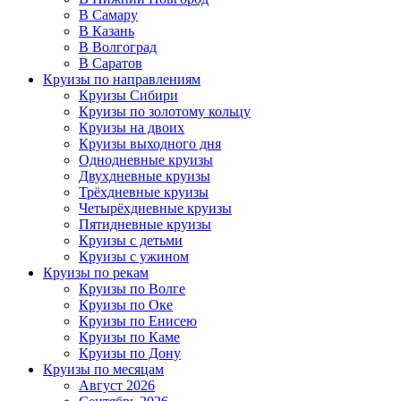
В Самару
В Казань
В Волгоград
В Саратов
Круизы по направлениям
Круизы Сибири
Круизы по золотому кольцу
Круизы на двоих
Круизы выходного дня
Однодневные круизы
Двухдневные круизы
Трёхдневные круизы
Четырёхдневные круизы
Пятидневные круизы
Круизы с детьми
Круизы с ужином
Круизы по рекам
Круизы по Волге
Круизы по Оке
Круизы по Енисею
Круизы по Каме
Круизы по Дону
Круизы по месяцам
Август 2026