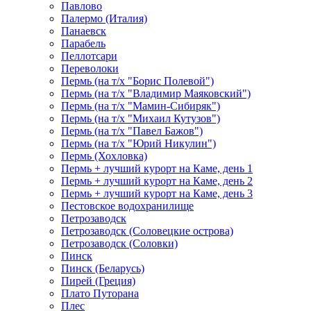
Павлово
Палермо (Италия)
Панаевск
Парабель
Пеллотсари
Переволоки
Пермь (на т/х "Борис Полевой")
Пермь (на т/х "Владимир Маяковский")
Пермь (на т/х "Мамин-Сибиряк")
Пермь (на т/х "Михаил Кутузов")
Пермь (на т/х "Павел Бажов")
Пермь (на т/х "Юрий Никулин")
Пермь (Хохловка)
Пермь + лучший курорт на Каме, день 1
Пермь + лучший курорт на Каме, день 2
Пермь + лучший курорт на Каме, день 3
Пестовское водохранилище
Петрозаводск
Петрозаводск (Соловецкие острова)
Петрозаводск (Соловки)
Пинск
Пинск (Беларусь)
Пирей (Греция)
Плато Путорана
Плес