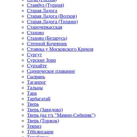
Стамбул (Турция)
Старая Ладога
Старая Ладога (Волхов)
Старая Ладога (Тихвин)
Старочеркасская
Стахово
Стахово (Беларусь)
Степной Кочевник
Стоянка у Московского Кремля
Сургут
Сурские Зори
Сурхайте
Сценическое плавание
Сызрань
Таганрог
Тальцы
Тара
Тарбагатай
Тверь
Тверь (Завидово)
Тверь (на т/х "Мамин-Сибиряк")
Тверь (Торжок)
Тевриз
Тёйсянсаари