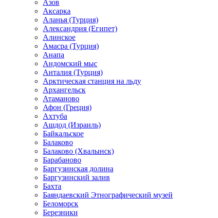
Азов
Аксарка
Аланья (Турция)
Александрия (Египет)
Алинское
Амасра (Турция)
Анапа
Андомский мыс
Анталия (Турция)
Арктическая станция на льду
Архангельск
Атаманово
Афон (Греция)
Ахтуба
Ашдод (Израиль)
Байкальское
Балаково
Балаково (Хвалынск)
Барабаново
Баргузинская долина
Баргузинский залив
Бахта
Баяндаевский Этнографический музей
Беломорск
Березники