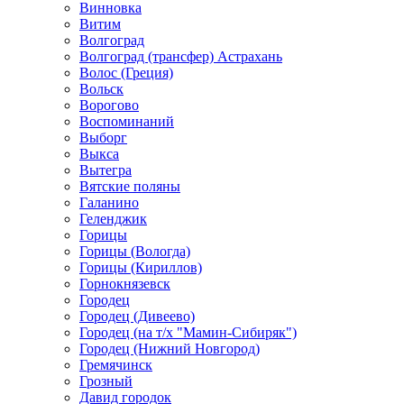
Винновка
Витим
Волгоград
Волгоград (трансфер) Астрахань
Волос (Греция)
Вольск
Ворогово
Воспоминаний
Выборг
Выкса
Вытегра
Вятские поляны
Галанино
Геленджик
Горицы
Горицы (Вологда)
Горицы (Кириллов)
Горнокнязевск
Городец
Городец (Дивеево)
Городец (на т/х "Мамин-Сибиряк")
Городец (Нижний Новгород)
Гремячинск
Грозный
Давид городок