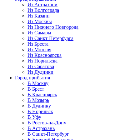
Из Астрахани
Из Волгограда
Из Казани
Из Москвы
Из Нижнего Новгорода
Из Самары
Из Санкт-Петербурга
Из Бреста
Из Мозыря
Из Красноярска
Из Норильска
Из Саратова
Из Дудинки
Город прибытия
В Москву
В Брест
В Красноярск
В Мозырь
В Дудинку
В Норильск
В Уфу
В Ростов-на-Дону
В Астрахань
В Санкт-Петербург
В Нижний Новгород