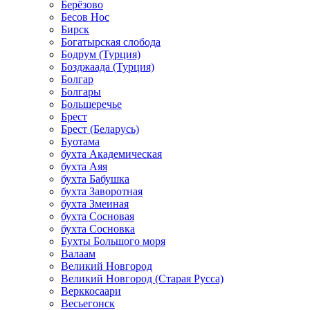
Берёзово
Бесов Нос
Бирск
Богатырская слобода
Бодрум (Турция)
Бозджаада (Турция)
Болгар
Болгары
Большеречье
Брест
Брест (Беларусь)
Буотама
бухта Академическая
бухта Аяя
бухта Бабушка
бухта Заворотная
бухта Змеиная
бухта Сосновая
бухта Сосновка
Бухты Большого моря
Валаам
Великий Новгород
Великий Новгород (Старая Русса)
Верккосаари
Весьегонск