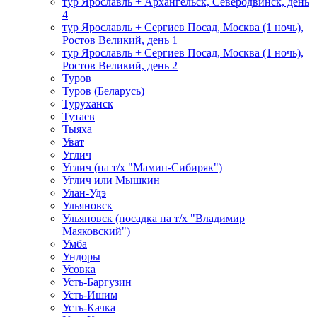
тур Ярославль + Архангельск, Северодвинск, день
4
тур Ярославль + Сергиев Посад, Москва (1 ночь),
Ростов Великий, день 1
тур Ярославль + Сергиев Посад, Москва (1 ночь),
Ростов Великий, день 2
Туров
Туров (Беларусь)
Туруханск
Тутаев
Тыяха
Уват
Углич
Углич (на т/х "Мамин-Сибиряк")
Углич или Мышкин
Улан-Удэ
Ульяновск
Ульяновск (посадка на т/х "Владимир
Маяковский")
Умба
Ундоры
Усовка
Усть-Баргузин
Усть-Ишим
Усть-Качка