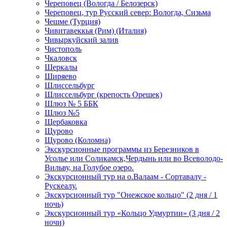
Череповец (Вологда / Белозерск)
Череповец, тур Русский север: Вологда, Сизьма
Чешме (Турция)
Чивитавеккья (Рим) (Италия)
Чивыркуйский залив
Чистополь
Чкаловск
Шеркалы
Ширяево
Шлиссельбург
Шлиссельбург (крепость Орешек)
Шлюз № 5 ББК
Шлюз №5
Щербаковка
Щурово
Щурово (Коломна)
Экскурсионные программы из Березников в
Усолье или Соликамск,Чердынь или во Всеволодо-
Вильву, на Голубое озеро.
Экскурсионный тур на о.Валаам - Сортавалу -
Рускеалу.
Экскурсионный тур "Онежское кольцо" (2 дня / 1
ночь)
Экскурсионный тур «Кольцо Удмуртии» (3 дня / 2
ночи)