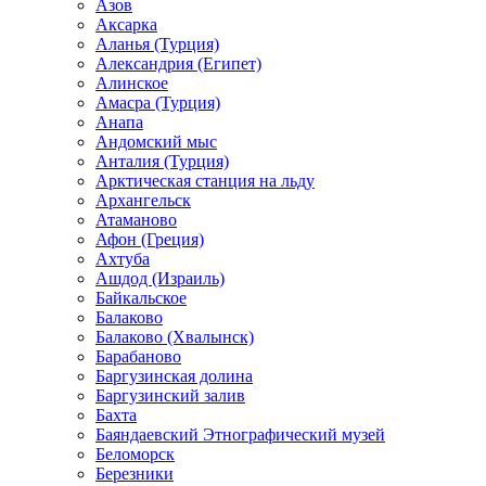
Азов
Аксарка
Аланья (Турция)
Александрия (Египет)
Алинское
Амасра (Турция)
Анапа
Андомский мыс
Анталия (Турция)
Арктическая станция на льду
Архангельск
Атаманово
Афон (Греция)
Ахтуба
Ашдод (Израиль)
Байкальское
Балаково
Балаково (Хвалынск)
Барабаново
Баргузинская долина
Баргузинский залив
Бахта
Баяндаевский Этнографический музей
Беломорск
Березники