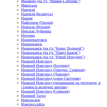
Мышкин (на т/х "Мамин-Сибиряк")
Мякисало
Наровля
Наровля (Беларусь)
Нарым
Нафплион (Греция)
Неаполь (Италия)
Невская Дубровка
Неелово
Нижневартовск
Нижнекамск
Нижнекамск (на т/х "Борис Полевой")
Нижнекамск (на т/х "Павел Бажов")
Нижнекамск (на т/х "Юрий Никулин")
Нижний Новгород
Нижний Новгород (Болдино)
Нижний Новгород (Городец, Семенов)
Нижний Новгород (Дивеево)
Нижний Новгород (озеро Светлояр)
Нижний Новгород (проживание на теплоходе, в
стоимость включен завтрак)
Нижний Новгород (Семенов)
Нижний Тагил
Никольское
Новороссийск