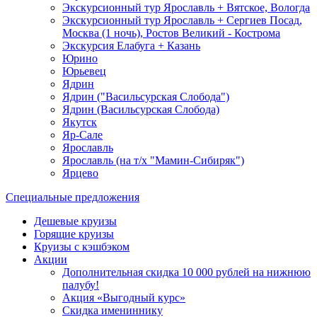
Экскурсионный тур Ярославль + Вятское, Вологда
Экскурсионный тур Ярославль + Сергиев Посад,
Москва (1 ночь), Ростов Великий - Кострома
Экскурсия Елабуга + Казань
Юрино
Юрьевец
Ядрин
Ядрин ("Васильсурская Слобода")
Ядрин (Васильсурская Слобода)
Якутск
Яр-Сале
Ярославль
Ярославль (на т/х "Мамин-Сибиряк")
Ярцево
Специальные предложения
Дешевые круизы
Горящие круизы
Круизы с кэшбэком
Акции
Дополнительная скидка 10 000 рублей на нижнюю
палубу!
Акция «Выгодный курс»
Скидка имениннику