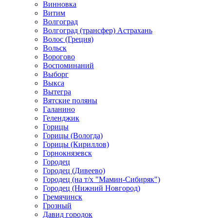
Винновка
Витим
Волгоград
Волгоград (трансфер) Астрахань
Волос (Греция)
Вольск
Ворогово
Воспоминаний
Выборг
Выкса
Вытегра
Вятские поляны
Галанино
Геленджик
Горицы
Горицы (Вологда)
Горицы (Кириллов)
Горнокнязевск
Городец
Городец (Дивеево)
Городец (на т/х "Мамин-Сибиряк")
Городец (Нижний Новгород)
Гремячинск
Грозный
Давид городок