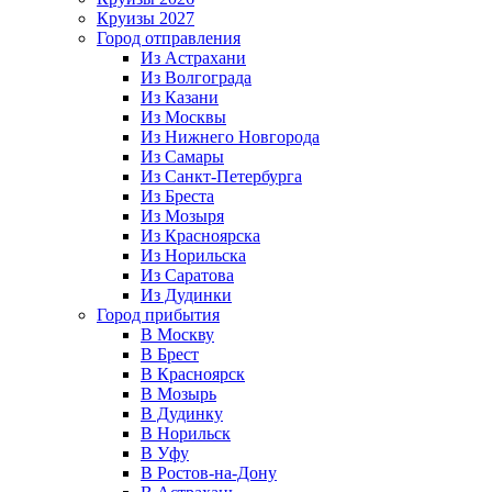
Круизы 2027
Город отправления
Из Астрахани
Из Волгограда
Из Казани
Из Москвы
Из Нижнего Новгорода
Из Самары
Из Санкт-Петербурга
Из Бреста
Из Мозыря
Из Красноярска
Из Норильска
Из Саратова
Из Дудинки
Город прибытия
В Москву
В Брест
В Красноярск
В Мозырь
В Дудинку
В Норильск
В Уфу
В Ростов-на-Дону