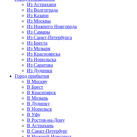
Из Астрахани
Из Волгограда
Из Казани
Из Москвы
Из Нижнего Новгорода
Из Самары
Из Санкт-Петербурга
Из Бреста
Из Мозыря
Из Красноярска
Из Норильска
Из Саратова
Из Дудинки
Город прибытия
В Москву
В Брест
В Красноярск
В Мозырь
В Дудинку
В Норильск
В Уфу
В Ростов-на-Дону
В Астрахань
В Санкт-Петербург
В Нижний Новгород