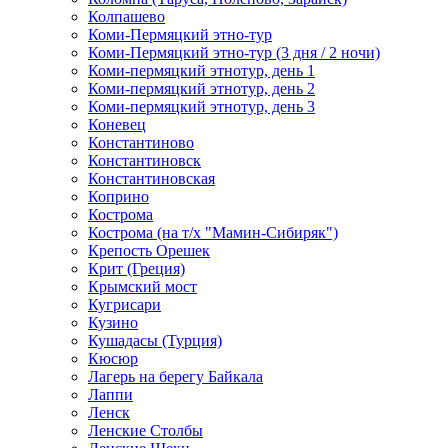
Колпашево
Коми-Пермяцкий этно-тур
Коми-Пермяцкий этно-тур (3 дня / 2 ночи)
Коми-пермяцкий этнотур, день 1
Коми-пермяцкий этнотур, день 2
Коми-пермяцкий этнотур, день 3
Коневец
Константиново
Константиновск
Константиновская
Коприно
Кострома
Кострома (на т/х "Мамин-Сибиряк")
Крепость Орешек
Крит (Греция)
Крымский мост
Кугрисари
Кузино
Кушадасы (Турция)
Кюсюр
Лагерь на берегу Байкала
Лаппи
Ленск
Ленские Столбы