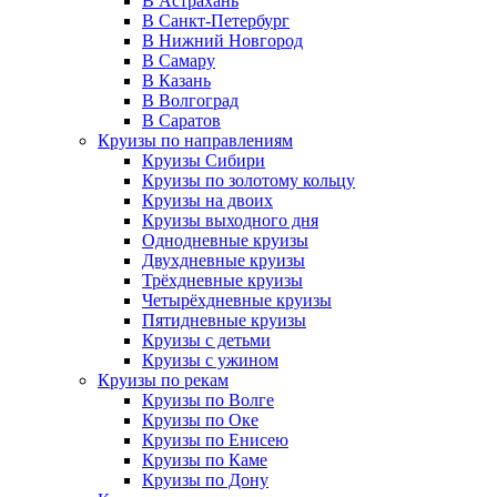
В Астрахань
В Санкт-Петербург
В Нижний Новгород
В Самару
В Казань
В Волгоград
В Саратов
Круизы по направлениям
Круизы Сибири
Круизы по золотому кольцу
Круизы на двоих
Круизы выходного дня
Однодневные круизы
Двухдневные круизы
Трёхдневные круизы
Четырёхдневные круизы
Пятидневные круизы
Круизы с детьми
Круизы с ужином
Круизы по рекам
Круизы по Волге
Круизы по Оке
Круизы по Енисею
Круизы по Каме
Круизы по Дону