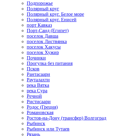
Подпорожье
Полярный круг
Полярный круг. Белое море
Полярный круг. Енисей
порт Кавказ
Порт-Саид (Египет)
поселок Давша
поселок Листвянка
поселок Хакусы
поселок Хужир
Починки
Прогулка без питания
Псков
Рантасаари
Рауталахти
река Вятка
река Сура
Речной
Ристисаари
Родос (Греция)
Романовская
Ростов-на-Дону (трансфер) Волгоград
Рыбинск
Рыбинск или Тутаев
Рязань