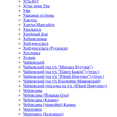
Усть-Кут
Устье реки Ура
Уфа
Ушканьи острова
Хакусы
Ханты-Мансийск
Хвалынск
Хвойный Бор
Хейнясенмаа
Хийденсельга
Хийденсельга (Рускеала)
Хохловка
Хужир
Чайковский
Чайковский (на т/х "Михаил Кутузов")
Чайковский (на т/х "Павел Бажов") (техн.)
Чайковский (на т/х "Юрий Никулин") (техн.)
Чайковский (на т/х Владимир Маяковский)
Чайковский (посадка на т/х «Юрий Никулин»)
Чебоксары
Чебоксары (Йошкар-Ола)
Чебоксары (Казань)
Чебоксары (трансфер) Казань
Череповец
Череповец (Белозерск)