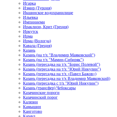
Игарка
Измир (Турция)
Икшинское водохранилище
Ильевка
Импиниеми
Ираклион, Крит (Греция)
Иркутск
Ирма
Ирма (Вологда)
Кавала (Греция)
Казань
Казань (на т/х "Владимир Маяковский")
Казань (на т/х "Мамин-Сибиряк")
Казань (пересадка на т/х "Борис Полевой")
Казань (пересадка на т/х "Юрий Никулин")
Казань (пересадка на т/х «Павел Бажов»)
Казань (пересадка на т/х Владимир Маяковский)
Казань (пересадка с т/х "Юрий Никулин")
Казань (трансфер) Чебоксары
Казачинские пороги
Казачинский порог
Калязин
Камышин
Канготово
Караул