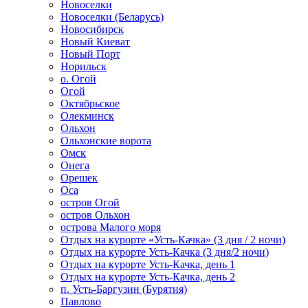
Новоселки
Новоселки (Беларусь)
Новосибирск
Новый Киеват
Новый Порт
Норильск
о. Огой
Огой
Октябрьское
Олекминск
Ольхон
Ольхонские ворота
Омск
Онега
Орешек
Оса
остров Огой
остров Ольхон
острова Малого моря
Отдых на курорте «Усть-Качка» (3 дня / 2 ночи)
Отдых на курорте Усть-Качка (3 дня/2 ночи)
Отдых на курорте Усть-Качка, день 1
Отдых на курорте Усть-Качка, день 2
п. Усть-Баргузин (Бурятия)
Павлово