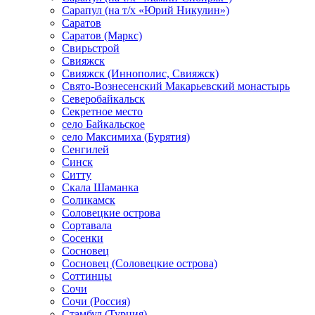
Сарапул (на т/х «Юрий Никулин»)
Саратов
Саратов (Маркс)
Свирьстрой
Свияжск
Свияжск (Иннополис, Свияжск)
Свято-Вознесенский Макарьевский монастырь
Северобайкальск
Секретное место
село Байкальское
село Максимиха (Бурятия)
Сенгилей
Синск
Ситту
Скала Шаманка
Соликамск
Соловецкие острова
Сортавала
Сосенки
Сосновец
Сосновец (Соловецкие острова)
Соттинцы
Сочи
Сочи (Россия)
Стамбул (Турция)