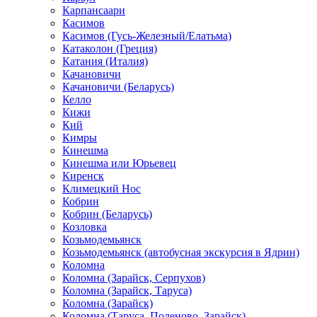
Карпансаари
Касимов
Касимов (Гусь-Железный/Елатьма)
Катаколон (Греция)
Катания (Италия)
Качановичи
Качановичи (Беларусь)
Келло
Кижи
Кий
Кимры
Кинешма
Кинешма или Юрьевец
Киренск
Климецкий Нос
Кобрин
Кобрин (Беларусь)
Козловка
Козьмодемьянск
Козьмодемьянск (автобусная экскурсия в Ядрин)
Коломна
Коломна (Зарайск, Серпухов)
Коломна (Зарайск, Таруса)
Коломна (Зарайск)
Коломна (Таруса, Поленово, Зарайск)