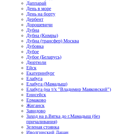
Даппарай
День в море
День на борту
Дербент
Дорошевичи
Дубна
Дубна (Кимры)
Дубна (трансфер) Москва
Дубовка
Дубое
Дубое (Беларусь)
Дюртюли
Ейск
Екатеринбург
Елабуга
Елабуга (Мамадыш)
Елабуга (на т/х "Владимир Маяковский")
Енисейск
Ермаково
Жиганск
Завидово
Заход на р.Вятка до г.Мамадыш (без
причаливания)
Зеленая стоянка
Иволгинский Дацан