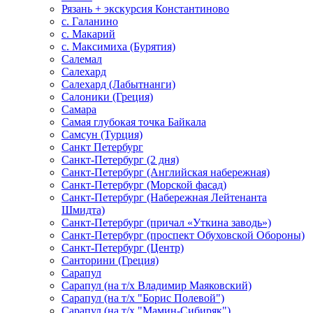
Рязань + экскурсия Константиново
с. Галанино
с. Макарий
с. Максимиха (Бурятия)
Салемал
Салехард
Салехард (Лабытнанги)
Салоники (Греция)
Самара
Самая глубокая точка Байкала
Самсун (Турция)
Санкт Петербург
Санкт-Петербург (2 дня)
Санкт-Петербург (Английская набережная)
Санкт-Петербург (Морской фасад)
Санкт-Петербург (Набережная Лейтенанта
Шмидта)
Санкт-Петербург (причал «Уткина заводь»)
Санкт-Петербург (проспект Обуховской Обороны)
Санкт-Петербург (Центр)
Санторини (Греция)
Сарапул
Сарапул (на т/х Владимир Маяковский)
Сарапул (на т/х "Борис Полевой")
Сарапул (на т/х "Мамин-Сибиряк")