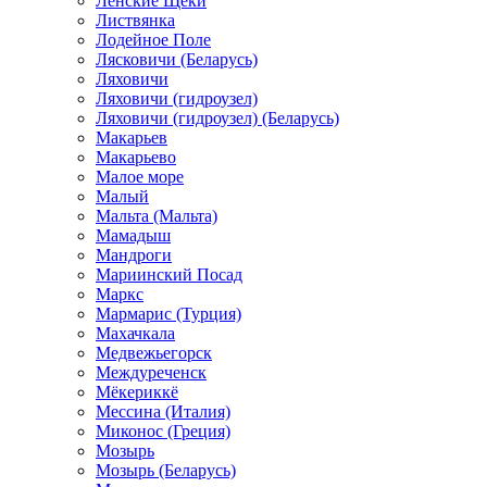
Ленские Щеки
Листвянка
Лодейное Поле
Лясковичи (Беларусь)
Ляховичи
Ляховичи (гидроузел)
Ляховичи (гидроузел) (Беларусь)
Макарьев
Макарьево
Малое море
Малый
Мальта (Мальта)
Мамадыш
Мандроги
Мариинский Посад
Маркс
Мармарис (Турция)
Махачкала
Медвежьегорск
Междуреченск
Мёкериккё
Мессина (Италия)
Миконос (Греция)
Мозырь
Мозырь (Беларусь)