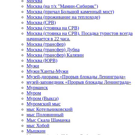
Москва
Москва (на т/х "Мамин-Сибиряк")
Москва (причал Большой каменный мост)
Москва (проживание на теплоходе)
Москва (СРВ)
Москва (стоянка на СРВ)
Москва (стоянка на СРВ). Посадка туристов всегда
начинается в 22 часа.
Москва (трансфер)
Москва (трансфер) Дубна
Москва (трансфер) Калязин
Москва (ЮРВ)
Мужи
Мужи/Ханты-Мужи
Музей-диорама «Прорыв блокады Ленинграда»
музей-заповедник «Прорыв блокады Ленинграда»
Мурманск
Муром
Муром (Выкса)
Муромский мыс
мыс Котельниковский
мыс Половинный
Мыс Скала Шаманка
мыс Хобой
Мышкин