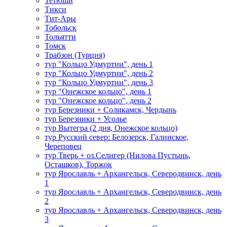
Тетюши
Тикси
Тит-Ары
Тобольск
Тольятти
Томск
Трабзон (Турция)
тур "Кольцо Удмуртии", день 1
тур "Кольцо Удмуртии", день 2
тур "Кольцо Удмуртии", день 3
тур "Онежское кольцо", день 1
тур "Онежское кольцо", день 2
тур Березники + Соликамск, Чердынь
тур Березники + Усолье
тур Вытегра (2 дня, Онежское кольцо)
тур Русский север: Белозерск, Галинское,
Череповец
тур Тверь + оз.Селигер (Нилова Пустынь,
Осташков), Торжок
тур Ярославль + Архангельск, Северодвинск, день
1
тур Ярославль + Архангельск, Северодвинск, день
2
тур Ярославль + Архангельск, Северодвинск, день
3