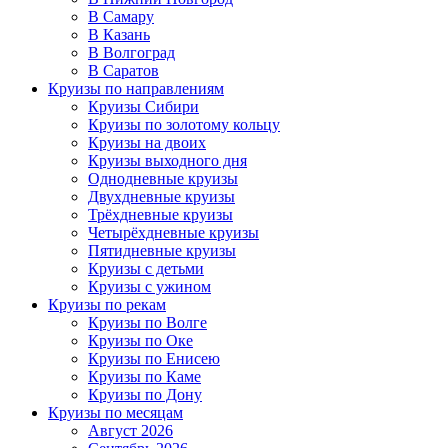
В Самару
В Казань
В Волгоград
В Саратов
Круизы по направлениям
Круизы Сибири
Круизы по золотому кольцу
Круизы на двоих
Круизы выходного дня
Однодневные круизы
Двухдневные круизы
Трёхдневные круизы
Четырёхдневные круизы
Пятидневные круизы
Круизы с детьми
Круизы с ужином
Круизы по рекам
Круизы по Волге
Круизы по Оке
Круизы по Енисею
Круизы по Каме
Круизы по Дону
Круизы по месяцам
Август 2026