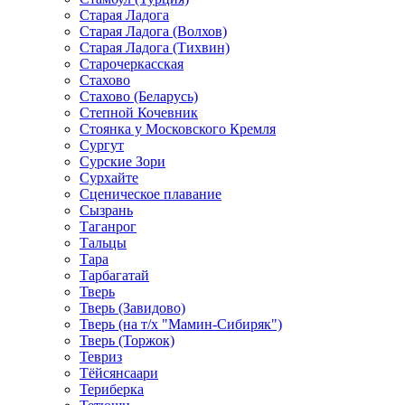
Старая Ладога
Старая Ладога (Волхов)
Старая Ладога (Тихвин)
Старочеркасская
Стахово
Стахово (Беларусь)
Степной Кочевник
Стоянка у Московского Кремля
Сургут
Сурские Зори
Сурхайте
Сценическое плавание
Сызрань
Таганрог
Тальцы
Тара
Тарбагатай
Тверь
Тверь (Завидово)
Тверь (на т/х "Мамин-Сибиряк")
Тверь (Торжок)
Тевриз
Тёйсянсаари
Териберка