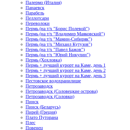
Палермо (Италия)
Панаевск
Парабель
Пеллотсари
Переволоки
Пермь (на т/х "Борис Полевой")
Пермь (на т/х "Владимир Маяковский")
Пермь (на т/х "Мамин-Сибиряк")
Пермь (на т/х "Михаил Кутузов")
Пермь (на т/х "Павел Бажов")
Пермь (на т/х "Юрий Никулин")
Пермь (Хохловка)
Пермь + лучший курорт на Каме, день 1
Пермь + лучший курорт на Каме, день 2
Пермь + лучший курорт на Каме, день 3
Пестовское водохранилище
Петрозаводск
Петрозаводск (Соловецкие острова)
Петрозаводск (Соловки)
Пинск
Пинск (Беларусь)
Пирей (Греция)
Плато Путорана
Плес
Повенец