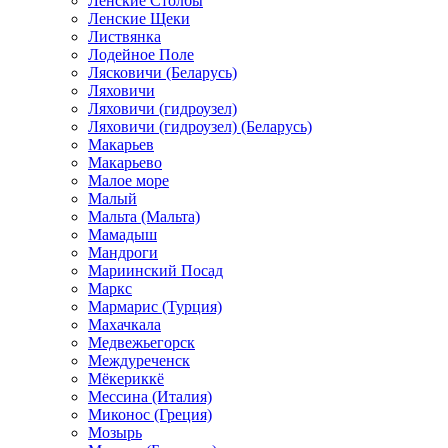
Ленские Столбы
Ленские Щеки
Листвянка
Лодейное Поле
Лясковичи (Беларусь)
Ляховичи
Ляховичи (гидроузел)
Ляховичи (гидроузел) (Беларусь)
Макарьев
Макарьево
Малое море
Малый
Мальта (Мальта)
Мамадыш
Мандроги
Мариинский Посад
Маркс
Мармарис (Турция)
Махачкала
Медвежьегорск
Междуреченск
Мёкериккё
Мессина (Италия)
Миконос (Греция)
Мозырь