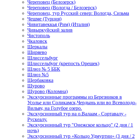
Череповец (Белозерск)
Череповец (Вологда / Белозерск)
Череповец, тур Русский север: Вологда, Сизьма
Чешме (Турция)
Чивитавеккья (Рим) (Италия)
Чивыркуйский залив
Чистополь
Чкаловск
Шеркалы
Ширяево
Шлиссельбург
Шлиссельбург (крепость Орешек)
Шлюз № 5 ББК
Шлюз №5
Щербаковка
Щурово
Щурово (Коломна)
Экскурсионные программы из Березников в
Усолье или Соликамск,Чердынь или во Всеволодо-
Вильву, на Голубое озеро.
Экскурсионный тур на о.Валаам - Сортавалу -
Рускеалу.
Экскурсионный тур "Онежское кольцо" (2 дня / 1
ночь)
Экскурсионный тур «Кольцо Удмуртии» (3 дня / 2