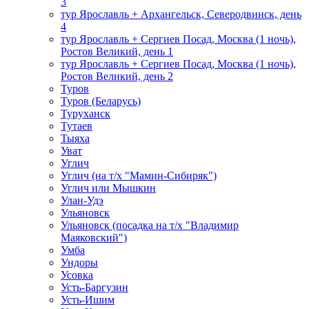
3
тур Ярославль + Архангельск, Северодвинск, день
4
тур Ярославль + Сергиев Посад, Москва (1 ночь),
Ростов Великий, день 1
тур Ярославль + Сергиев Посад, Москва (1 ночь),
Ростов Великий, день 2
Туров
Туров (Беларусь)
Туруханск
Тутаев
Тыяха
Уват
Углич
Углич (на т/х "Мамин-Сибиряк")
Углич или Мышкин
Улан-Удэ
Ульяновск
Ульяновск (посадка на т/х "Владимир
Маяковский")
Умба
Ундоры
Усовка
Усть-Баргузин
Усть-Ишим