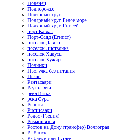
Повенец
Подпорожье
Полярный круг
Полярный круг. Белое море
Полярный круг. Енисей
порт Кавказ
Порт-Саид (Египет)
поселок Давша
поселок Листвянка
поселок Хакусы
поселок Хужир
Починки
Прогулка без питания
Псков
Рантасаари
Рауталахти
река Вятка
река Сура
Речной
Ристисаари
Родос (Греция)
Романовская
Ростов-на-Дону (трансфер) Волгоград
Рыбинск
Рыбинск или Тутаев