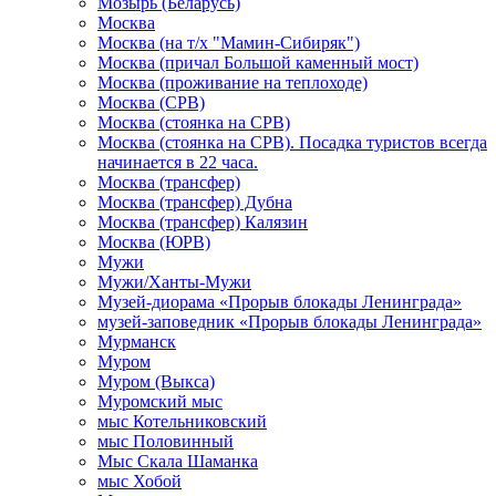
Мозырь (Беларусь)
Москва
Москва (на т/х "Мамин-Сибиряк")
Москва (причал Большой каменный мост)
Москва (проживание на теплоходе)
Москва (СРВ)
Москва (стоянка на СРВ)
Москва (стоянка на СРВ). Посадка туристов всегда
начинается в 22 часа.
Москва (трансфер)
Москва (трансфер) Дубна
Москва (трансфер) Калязин
Москва (ЮРВ)
Мужи
Мужи/Ханты-Мужи
Музей-диорама «Прорыв блокады Ленинграда»
музей-заповедник «Прорыв блокады Ленинграда»
Мурманск
Муром
Муром (Выкса)
Муромский мыс
мыс Котельниковский
мыс Половинный
Мыс Скала Шаманка
мыс Хобой