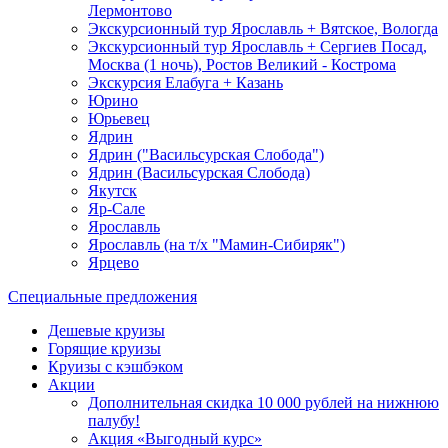
Лермонтово
Экскурсионный тур Ярославль + Вятское, Вологда
Экскурсионный тур Ярославль + Сергиев Посад,
Москва (1 ночь), Ростов Великий - Кострома
Экскурсия Елабуга + Казань
Юрино
Юрьевец
Ядрин
Ядрин ("Васильсурская Слобода")
Ядрин (Васильсурская Слобода)
Якутск
Яр-Сале
Ярославль
Ярославль (на т/х "Мамин-Сибиряк")
Ярцево
Специальные предложения
Дешевые круизы
Горящие круизы
Круизы с кэшбэком
Акции
Дополнительная скидка 10 000 рублей на нижнюю
палубу!
Акция «Выгодный курс»