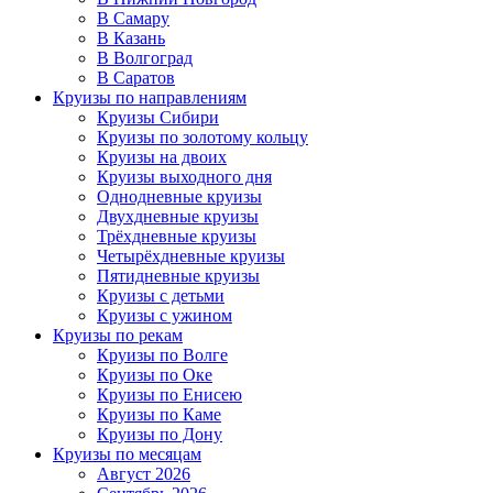
В Самару
В Казань
В Волгоград
В Саратов
Круизы по направлениям
Круизы Сибири
Круизы по золотому кольцу
Круизы на двоих
Круизы выходного дня
Однодневные круизы
Двухдневные круизы
Трёхдневные круизы
Четырёхдневные круизы
Пятидневные круизы
Круизы с детьми
Круизы с ужином
Круизы по рекам
Круизы по Волге
Круизы по Оке
Круизы по Енисею
Круизы по Каме
Круизы по Дону
Круизы по месяцам
Август 2026