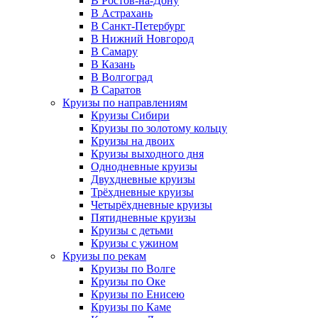
В Ростов-на-Дону
В Астрахань
В Санкт-Петербург
В Нижний Новгород
В Самару
В Казань
В Волгоград
В Саратов
Круизы по направлениям
Круизы Сибири
Круизы по золотому кольцу
Круизы на двоих
Круизы выходного дня
Однодневные круизы
Двухдневные круизы
Трёхдневные круизы
Четырёхдневные круизы
Пятидневные круизы
Круизы с детьми
Круизы с ужином
Круизы по рекам
Круизы по Волге
Круизы по Оке
Круизы по Енисею
Круизы по Каме