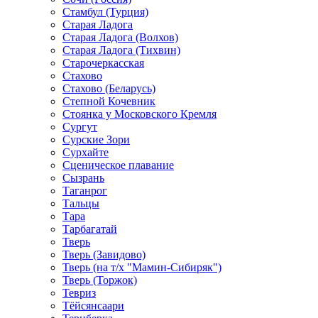
Стамбул (Турция)
Старая Ладога
Старая Ладога (Волхов)
Старая Ладога (Тихвин)
Старочеркасская
Стахово
Стахово (Беларусь)
Степной Кочевник
Стоянка у Московского Кремля
Сургут
Сурские Зори
Сурхайте
Сценическое плавание
Сызрань
Таганрог
Тальцы
Тара
Тарбагатай
Тверь
Тверь (Завидово)
Тверь (на т/х "Мамин-Сибиряк")
Тверь (Торжок)
Тевриз
Тёйсянсаари