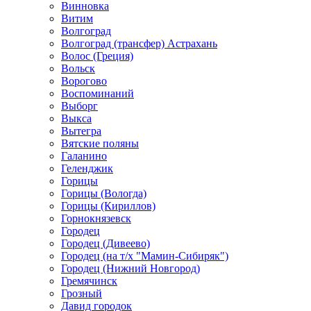
Винновка
Витим
Волгоград
Волгоград (трансфер) Астрахань
Волос (Греция)
Вольск
Ворогово
Воспоминаний
Выборг
Выкса
Вытегра
Вятские поляны
Галанино
Геленджик
Горицы
Горицы (Вологда)
Горицы (Кириллов)
Горнокнязевск
Городец
Городец (Дивеево)
Городец (на т/х "Мамин-Сибиряк")
Городец (Нижний Новгород)
Гремячинск
Грозный
Давид городок