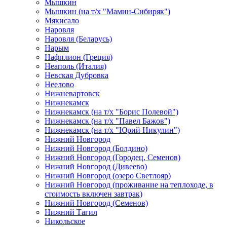
Мышкин
Мышкин (на т/х "Мамин-Сибиряк")
Мякисало
Наровля
Наровля (Беларусь)
Нарым
Нафплион (Греция)
Неаполь (Италия)
Невская Дубровка
Неелово
Нижневартовск
Нижнекамск
Нижнекамск (на т/х "Борис Полевой")
Нижнекамск (на т/х "Павел Бажов")
Нижнекамск (на т/х "Юрий Никулин")
Нижний Новгород
Нижний Новгород (Болдино)
Нижний Новгород (Городец, Семенов)
Нижний Новгород (Дивеево)
Нижний Новгород (озеро Светлояр)
Нижний Новгород (проживание на теплоходе, в
стоимость включен завтрак)
Нижний Новгород (Семенов)
Нижний Тагил
Никольское