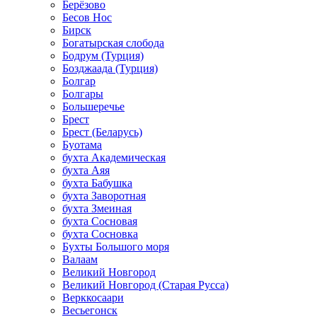
Берёзово
Бесов Нос
Бирск
Богатырская слобода
Бодрум (Турция)
Бозджаада (Турция)
Болгар
Болгары
Большеречье
Брест
Брест (Беларусь)
Буотама
бухта Академическая
бухта Аяя
бухта Бабушка
бухта Заворотная
бухта Змеиная
бухта Сосновая
бухта Сосновка
Бухты Большого моря
Валаам
Великий Новгород
Великий Новгород (Старая Русса)
Верккосаари
Весьегонск