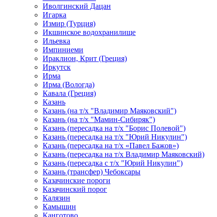
Иволгинский Дацан
Игарка
Измир (Турция)
Икшинское водохранилище
Ильевка
Импиниеми
Ираклион, Крит (Греция)
Иркутск
Ирма
Ирма (Вологда)
Кавала (Греция)
Казань
Казань (на т/х "Владимир Маяковский")
Казань (на т/х "Мамин-Сибиряк")
Казань (пересадка на т/х "Борис Полевой")
Казань (пересадка на т/х "Юрий Никулин")
Казань (пересадка на т/х «Павел Бажов»)
Казань (пересадка на т/х Владимир Маяковский)
Казань (пересадка с т/х "Юрий Никулин")
Казань (трансфер) Чебоксары
Казачинские пороги
Казачинский порог
Калязин
Камышин
Канготово