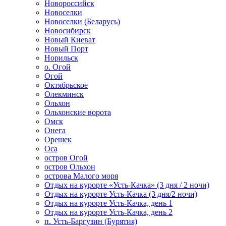
Новороссийск
Новоселки
Новоселки (Беларусь)
Новосибирск
Новый Киеват
Новый Порт
Норильск
о. Огой
Огой
Октябрьское
Олекминск
Ольхон
Ольхонские ворота
Омск
Онега
Орешек
Оса
остров Огой
остров Ольхон
острова Малого моря
Отдых на курорте «Усть-Качка» (3 дня / 2 ночи)
Отдых на курорте Усть-Качка (3 дня/2 ночи)
Отдых на курорте Усть-Качка, день 1
Отдых на курорте Усть-Качка, день 2
п. Усть-Баргузин (Бурятия)