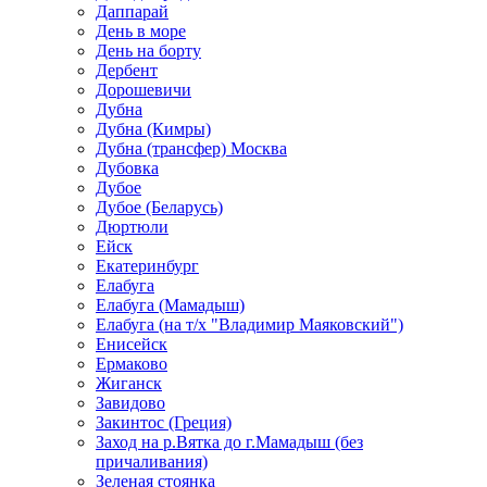
Даппарай
День в море
День на борту
Дербент
Дорошевичи
Дубна
Дубна (Кимры)
Дубна (трансфер) Москва
Дубовка
Дубое
Дубое (Беларусь)
Дюртюли
Ейск
Екатеринбург
Елабуга
Елабуга (Мамадыш)
Елабуга (на т/х "Владимир Маяковский")
Енисейск
Ермаково
Жиганск
Завидово
Закинтос (Греция)
Заход на р.Вятка до г.Мамадыш (без
причаливания)
Зеленая стоянка