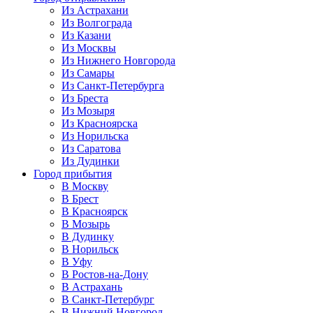
Из Астрахани
Из Волгограда
Из Казани
Из Москвы
Из Нижнего Новгорода
Из Самары
Из Санкт-Петербурга
Из Бреста
Из Мозыря
Из Красноярска
Из Норильска
Из Саратова
Из Дудинки
Город прибытия
В Москву
В Брест
В Красноярск
В Мозырь
В Дудинку
В Норильск
В Уфу
В Ростов-на-Дону
В Астрахань
В Санкт-Петербург
В Нижний Новгород