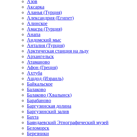
Азов
Аксарка
Аланья (Турция)
Александрия (Египет)
Алинское
Амасра (Турция)
Анапа
Андомский мыс
Анталия (Турция)
Арктическая станция на льду
Архангельск
Атаманово
Афон (Греция)
Ахтуба
Ашдод (Израиль)
Байкальское
Балаково
Балаково (Хвалынск)
Барабаново
Баргузинская долина
Баргузинский залив
Бахта
Баяндаевский Этнографический музей
Беломорск
Березники