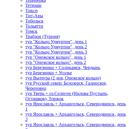
Териберка
Тетюши
Тикси
Тит-Ары
Тобольск
Тольятти
Томск
Трабзон (Турция)
тур "Кольцо Удмуртии", день 1
тур "Кольцо Удмуртии", день 2
тур "Кольцо Удмуртии", день 3
тур "Онежское кольцо", день 1
тур "Онежское кольцо", день 2
тур Березники + Соликамск, Чердынь
тур Березники + Усолье
тур Вытегра (2 дня, Онежское кольцо)
тур Русский север: Белозерск, Галинское,
Череповец
тур Тверь + оз.Селигер (Нилова Пустынь,
Осташков), Торжок
тур Ярославль + Архангельск, Северодвинск, день
1
тур Ярославль + Архангельск, Северодвинск, день
2
тур Ярославль + Архангельск, Северодвинск, день