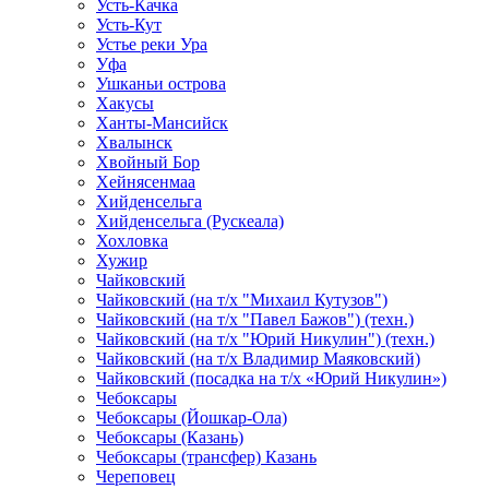
Усть-Качка
Усть-Кут
Устье реки Ура
Уфа
Ушканьи острова
Хакусы
Ханты-Мансийск
Хвалынск
Хвойный Бор
Хейнясенмаа
Хийденсельга
Хийденсельга (Рускеала)
Хохловка
Хужир
Чайковский
Чайковский (на т/х "Михаил Кутузов")
Чайковский (на т/х "Павел Бажов") (техн.)
Чайковский (на т/х "Юрий Никулин") (техн.)
Чайковский (на т/х Владимир Маяковский)
Чайковский (посадка на т/х «Юрий Никулин»)
Чебоксары
Чебоксары (Йошкар-Ола)
Чебоксары (Казань)
Чебоксары (трансфер) Казань
Череповец