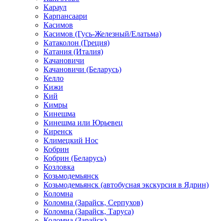
Караул
Карпансаари
Касимов
Касимов (Гусь-Железный/Елатьма)
Катаколон (Греция)
Катания (Италия)
Качановичи
Качановичи (Беларусь)
Келло
Кижи
Кий
Кимры
Кинешма
Кинешма или Юрьевец
Киренск
Климецкий Нос
Кобрин
Кобрин (Беларусь)
Козловка
Козьмодемьянск
Козьмодемьянск (автобусная экскурсия в Ядрин)
Коломна
Коломна (Зарайск, Серпухов)
Коломна (Зарайск, Таруса)
Коломна (Зарайск)