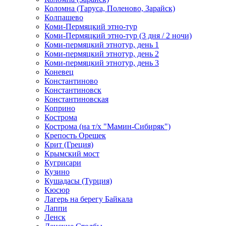
Коломна (Таруса, Поленово, Зарайск)
Колпашево
Коми-Пермяцкий этно-тур
Коми-Пермяцкий этно-тур (3 дня / 2 ночи)
Коми-пермяцкий этнотур, день 1
Коми-пермяцкий этнотур, день 2
Коми-пермяцкий этнотур, день 3
Коневец
Константиново
Константиновск
Константиновская
Коприно
Кострома
Кострома (на т/х "Мамин-Сибиряк")
Крепость Орешек
Крит (Греция)
Крымский мост
Кугрисари
Кузино
Кушадасы (Турция)
Кюсюр
Лагерь на берегу Байкала
Лаппи
Ленск