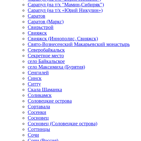
Сарапул (на т/х "Мамин-Сибиряк")
Сарапул (на т/х «Юрий Никулин»)
Саратов
Саратов (Маркс)
Свирьстрой
Свияжск
Свияжск (Иннополис, Свияжск)
Свято-Вознесенский Макарьевский монастырь
Северобайкальск
Секретное место
село Байкальское
село Максимиха (Бурятия)
Сенгилей
Синск
Ситту
Скала Шаманка
Соликамск
Соловецкие острова
Сортавала
Сосенки
Сосновец
Сосновец (Соловецкие острова)
Соттинцы
Сочи
Сочи (Россия)