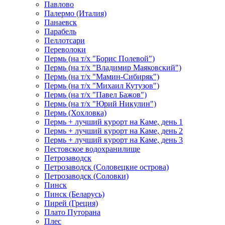
Павлово
Палермо (Италия)
Панаевск
Парабель
Пеллотсари
Переволоки
Пермь (на т/х "Борис Полевой")
Пермь (на т/х "Владимир Маяковский")
Пермь (на т/х "Мамин-Сибиряк")
Пермь (на т/х "Михаил Кутузов")
Пермь (на т/х "Павел Бажов")
Пермь (на т/х "Юрий Никулин")
Пермь (Хохловка)
Пермь + лучший курорт на Каме, день 1
Пермь + лучший курорт на Каме, день 2
Пермь + лучший курорт на Каме, день 3
Пестовское водохранилище
Петрозаводск
Петрозаводск (Соловецкие острова)
Петрозаводск (Соловки)
Пинск
Пинск (Беларусь)
Пирей (Греция)
Плато Путорана
Плес