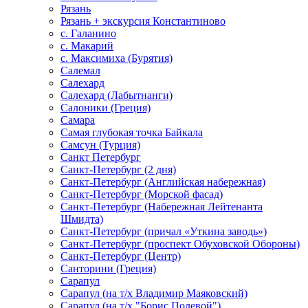
Рязань
Рязань + экскурсия Константиново
с. Галанино
с. Макарий
с. Максимиха (Бурятия)
Салемал
Салехард
Салехард (Лабытнанги)
Салоники (Греция)
Самара
Самая глубокая точка Байкала
Самсун (Турция)
Санкт Петербург
Санкт-Петербург (2 дня)
Санкт-Петербург (Английская набережная)
Санкт-Петербург (Морской фасад)
Санкт-Петербург (Набережная Лейтенанта
Шмидта)
Санкт-Петербург (причал «Уткина заводь»)
Санкт-Петербург (проспект Обуховской Обороны)
Санкт-Петербург (Центр)
Санторини (Греция)
Сарапул
Сарапул (на т/х Владимир Маяковский)
Сарапул (на т/х "Борис Полевой")