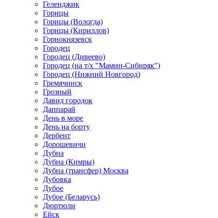
Геленджик
Горицы
Горицы (Вологда)
Горицы (Кириллов)
Горнокнязевск
Городец
Городец (Дивеево)
Городец (на т/х "Мамин-Сибиряк")
Городец (Нижний Новгород)
Гремячинск
Грозный
Давид городок
Даппарай
День в море
День на борту
Дербент
Дорошевичи
Дубна
Дубна (Кимры)
Дубна (трансфер) Москва
Дубовка
Дубое
Дубое (Беларусь)
Дюртюли
Ейск