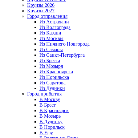
Круизы 2026
Круизы 2027
Город отправления
Из Астрахани
Из Волгограда
Из Казани
Из Москвы
Из Нижнего Новгорода
Из Самары
Из Санкт-Петербурга
Из Бреста
Из Мозыря
Из Красноярска
Из Норильска
Из Саратова
Из Дудинки
Город прибытия
В Москву
В Брест
В Красноярск
В Мозырь
В Дудинку
В Норильск
В Уфу