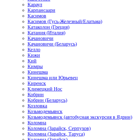
Караул
Карпансаари
Касимов
Касимов (Гусь-Железный/Елатьма)
Катаколон (Греция)
Катания (Италия)
Качановичи
Качановичи (Беларусь)
Келло
Кижи
Кий
Кимры
Кинешма
Кинешма или Юрьевец
Киренск
Климецкий Нос
Кобрин
Кобрин (Беларусь)
Козловка
Козьмодемьянск
Козьмодемьянск (автобусная экскурсия в Ядрин)
Коломна
Коломна (Зарайск, Серпухов)
Коломна (Зарайск, Таруса)
Коломна (Зарайск)