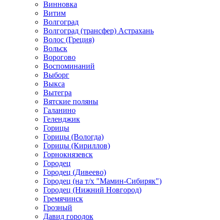
Винновка
Витим
Волгоград
Волгоград (трансфер) Астрахань
Волос (Греция)
Вольск
Ворогово
Воспоминаний
Выборг
Выкса
Вытегра
Вятские поляны
Галанино
Геленджик
Горицы
Горицы (Вологда)
Горицы (Кириллов)
Горнокнязевск
Городец
Городец (Дивеево)
Городец (на т/х "Мамин-Сибиряк")
Городец (Нижний Новгород)
Гремячинск
Грозный
Давид городок