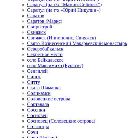
Сарапул (на т/х "Мамин-Сибиряк")
Сарапул (на т/х «Юрий Никулин»)
Саратов
Саратов (Маркс)
Свирьстрой
Свияжск
Свияжск (Иннополис, Свияжск)
Свято-Вознесенский Макарьевский монастырь
Северобайкальск
Секретное место
село Байкальское
село Максимиха (Бурятия)
Сенгилей
Синск
Ситту
Скала Шаманка
Соликамск
Соловецкие острова
Сортавала
Сосенки
Сосновец
Сосновец (Соловецкие острова)
Соттинцы
Сочи
Сочи (Россия)