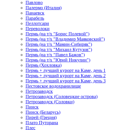
Павлово
Палермо (Италия)
Панаевск
Парабель
Пеллотсари
Переволоки
Пермь (на т/х "Борис Полевой")
Пермь (на т/х "Владимир Маяковский")
Пермь (на т/х "Мамин-Сибиряк")
Пермь (на т/х "Михаил Кутузов")
Пермь (на т/х "Павел Бажов")
Пермь (на т/х "Юрий Никулин")
Пермь (Хохловка)
Пермь + лучший курорт на Каме, день 1
Пермь + лучший курорт на Каме, день 2
Пермь + лучший курорт на Каме, день 3
Пестовское водохранилище
Петрозаводск
Петрозаводск (Соловецкие острова)
Петрозаводск (Соловки)
Пинск
Пинск (Беларусь)
Пирей (Греция)
Плато Путорана
Плес