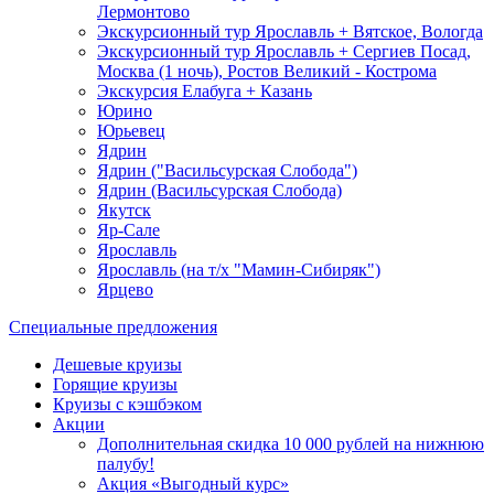
Лермонтово
Экскурсионный тур Ярославль + Вятское, Вологда
Экскурсионный тур Ярославль + Сергиев Посад,
Москва (1 ночь), Ростов Великий - Кострома
Экскурсия Елабуга + Казань
Юрино
Юрьевец
Ядрин
Ядрин ("Васильсурская Слобода")
Ядрин (Васильсурская Слобода)
Якутск
Яр-Сале
Ярославль
Ярославль (на т/х "Мамин-Сибиряк")
Ярцево
Специальные предложения
Дешевые круизы
Горящие круизы
Круизы с кэшбэком
Акции
Дополнительная скидка 10 000 рублей на нижнюю
палубу!
Акция «Выгодный курс»