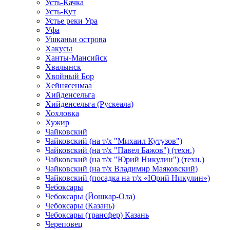
Усть-Качка
Усть-Кут
Устье реки Ура
Уфа
Ушканьи острова
Хакусы
Ханты-Мансийск
Хвалынск
Хвойный Бор
Хейнясенмаа
Хийденсельга
Хийденсельга (Рускеала)
Хохловка
Хужир
Чайковский
Чайковский (на т/х "Михаил Кутузов")
Чайковский (на т/х "Павел Бажов") (техн.)
Чайковский (на т/х "Юрий Никулин") (техн.)
Чайковский (на т/х Владимир Маяковский)
Чайковский (посадка на т/х «Юрий Никулин»)
Чебоксары
Чебоксары (Йошкар-Ола)
Чебоксары (Казань)
Чебоксары (трансфер) Казань
Череповец