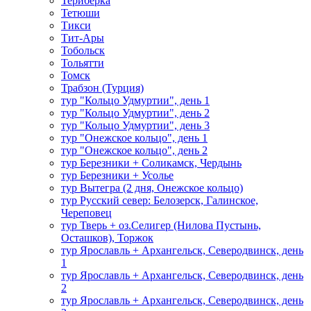
Териберка
Тетюши
Тикси
Тит-Ары
Тобольск
Тольятти
Томск
Трабзон (Турция)
тур "Кольцо Удмуртии", день 1
тур "Кольцо Удмуртии", день 2
тур "Кольцо Удмуртии", день 3
тур "Онежское кольцо", день 1
тур "Онежское кольцо", день 2
тур Березники + Соликамск, Чердынь
тур Березники + Усолье
тур Вытегра (2 дня, Онежское кольцо)
тур Русский север: Белозерск, Галинское,
Череповец
тур Тверь + оз.Селигер (Нилова Пустынь,
Осташков), Торжок
тур Ярославль + Архангельск, Северодвинск, день
1
тур Ярославль + Архангельск, Северодвинск, день
2
тур Ярославль + Архангельск, Северодвинск, день