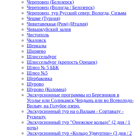
Череповец (Белозерск)
Череповец (Вологда / Белозерск)
Череповец, тур Русский север: Вологда, Сизьма
Чешме (Турция)
Чивитавеккья (Рим) (Италия)
Чивыркуйский залив
Чистополь
Чкаловск
Шеркалы
Ширяево
Шлиссельбург
Шлиссельбург (крепость Орешек)
Шлюз № 5 ББК
Шлюз №5
Щербаковка
Щурово
Щурово (Коломна)
Экскурсионные программы из Березников в
Усолье или Соликамск,Чердынь или во Всеволодо-
Вильву, на Голубое озеро.
Экскурсионный тур на о.Валаам - Сортавалу -
Рускеалу.
Экскурсионный тур "Онежское кольцо" (2 дня / 1
ночь)
Экскурсионный тур «Кольцо Удмуртии» (3 дня / 2