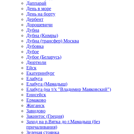
Даппарай
День в море
День на борту
Дербент
Дорошевичи
Дубна
Дубна (Кимры)
Дубна (трансфер) Москва
Дубовка
Дубое
Дубое (Беларусь)
Дюртюли
Ейск
Екатеринбург
Елабуга
Елабуга (Мамадыш)
Елабуга (на т/х "Владимир Маяковский")
Енисейск
Ермаково
Жиганск
Завидово
Закинтос (Греция)
Заход на р.Вятка до г.Мамадыш (без
причаливания)
Зеленая стоянка