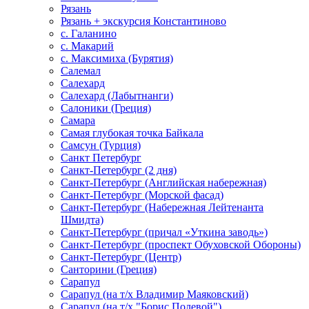
Рязань
Рязань + экскурсия Константиново
с. Галанино
с. Макарий
с. Максимиха (Бурятия)
Салемал
Салехард
Салехард (Лабытнанги)
Салоники (Греция)
Самара
Самая глубокая точка Байкала
Самсун (Турция)
Санкт Петербург
Санкт-Петербург (2 дня)
Санкт-Петербург (Английская набережная)
Санкт-Петербург (Морской фасад)
Санкт-Петербург (Набережная Лейтенанта
Шмидта)
Санкт-Петербург (причал «Уткина заводь»)
Санкт-Петербург (проспект Обуховской Обороны)
Санкт-Петербург (Центр)
Санторини (Греция)
Сарапул
Сарапул (на т/х Владимир Маяковский)
Сарапул (на т/х "Борис Полевой")