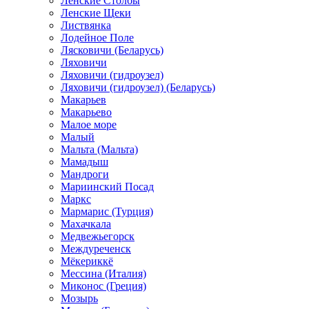
Ленские Столбы
Ленские Щеки
Листвянка
Лодейное Поле
Лясковичи (Беларусь)
Ляховичи
Ляховичи (гидроузел)
Ляховичи (гидроузел) (Беларусь)
Макарьев
Макарьево
Малое море
Малый
Мальта (Мальта)
Мамадыш
Мандроги
Мариинский Посад
Маркс
Мармарис (Турция)
Махачкала
Медвежьегорск
Междуреченск
Мёкериккё
Мессина (Италия)
Миконос (Греция)
Мозырь