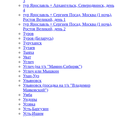
3
тур Ярославль + Архангельск, Северодвинск, день
4
тур Ярославль + Сергиев Посад, Москва (1 ночь),
Ростов Великий, день 1
тур Ярославль + Сергиев Посад, Москва (1 ночь),
Ростов Великий, день 2
Туров
Туров (Беларусь)
Туруханск
Тутаев
Тыяха
Уват
Углич
Углич (на т/х "Мамин-Сибиряк")
Углич или Мышкин
Улан-Удэ
Ульяновск
Ульяновск (посадка на т/х "Владимир
Маяковский")
Умба
Ундоры
Усовка
Усть-Баргузин
Усть-Ишим