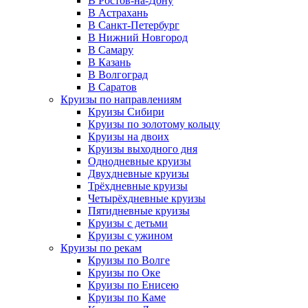
В Ростов-на-Дону
В Астрахань
В Санкт-Петербург
В Нижний Новгород
В Самару
В Казань
В Волгоград
В Саратов
Круизы по направлениям
Круизы Сибири
Круизы по золотому кольцу
Круизы на двоих
Круизы выходного дня
Однодневные круизы
Двухдневные круизы
Трёхдневные круизы
Четырёхдневные круизы
Пятидневные круизы
Круизы с детьми
Круизы с ужином
Круизы по рекам
Круизы по Волге
Круизы по Оке
Круизы по Енисею
Круизы по Каме