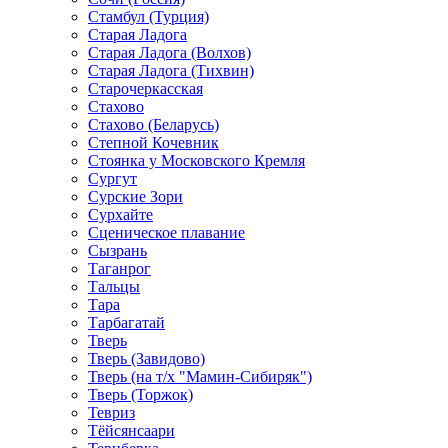
Стамбул (Турция)
Старая Ладога
Старая Ладога (Волхов)
Старая Ладога (Тихвин)
Старочеркасская
Стахово
Стахово (Беларусь)
Степной Кочевник
Стоянка у Московского Кремля
Сургут
Сурские Зори
Сурхайте
Сценическое плавание
Сызрань
Таганрог
Тальцы
Тара
Тарбагатай
Тверь
Тверь (Завидово)
Тверь (на т/х "Мамин-Сибиряк")
Тверь (Торжок)
Тевриз
Тёйсянсаари