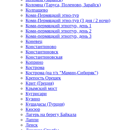
Коломна (Таруса, Поленово, Зарайск)
Колпашево
Коми-Пермяцкий этно-тур
Коми-Пермяцкий этно-тур (3 дня / 2 ночи)
Коми-пермяцкий этнотур, день 1
Коми-пермяцкий этнотур, день 2
Коми-пермяцкий этнотур, день 3
Коневец
Константиново
Константиновск
Константиновская
Коприно
Кострома
Кострома (на т/х "Мамин-Сибиряк")
Крепость Орешек
Крит (Греция)
Крымский мост
Кугрисари
Кузино
Кушадасы (Турция)
Кюсюр
Лагерь на берегу Байкала
Лаппи
Ленск