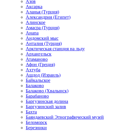
Азов
Аксарка
Аланья (Турция)
Александрия (Египет)
Алинское
Амасра (Турция)
Анапа
Андомский мыс
Анталия (Турция)
Арктическая станция на льду
Архангельск
Атаманово
Афон (Греция)
Ахтуба
Ашдод (Израиль)
Байкальское
Балаково
Балаково (Хвалынск)
Барабаново
Баргузинская долина
Баргузинский залив
Бахта
Баяндаевский Этнографический музей
Беломорск
Березники