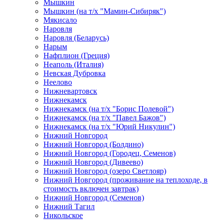
Мышкин
Мышкин (на т/х "Мамин-Сибиряк")
Мякисало
Наровля
Наровля (Беларусь)
Нарым
Нафплион (Греция)
Неаполь (Италия)
Невская Дубровка
Неелово
Нижневартовск
Нижнекамск
Нижнекамск (на т/х "Борис Полевой")
Нижнекамск (на т/х "Павел Бажов")
Нижнекамск (на т/х "Юрий Никулин")
Нижний Новгород
Нижний Новгород (Болдино)
Нижний Новгород (Городец, Семенов)
Нижний Новгород (Дивеево)
Нижний Новгород (озеро Светлояр)
Нижний Новгород (проживание на теплоходе, в
стоимость включен завтрак)
Нижний Новгород (Семенов)
Нижний Тагил
Никольское