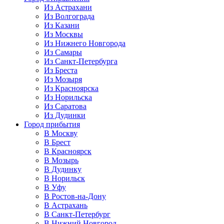
Из Астрахани
Из Волгограда
Из Казани
Из Москвы
Из Нижнего Новгорода
Из Самары
Из Санкт-Петербурга
Из Бреста
Из Мозыря
Из Красноярска
Из Норильска
Из Саратова
Из Дудинки
Город прибытия
В Москву
В Брест
В Красноярск
В Мозырь
В Дудинку
В Норильск
В Уфу
В Ростов-на-Дону
В Астрахань
В Санкт-Петербург
В Нижний Новгород