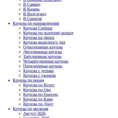
В Самару
В Казань
В Волгоград
В Саратов
Круизы по направлениям
Круизы Сибири
Круизы по золотому кольцу
Круизы на двоих
Круизы выходного дня
Однодневные круизы
Двухдневные круизы
Трёхдневные круизы
Четырёхдневные круизы
Пятидневные круизы
Круизы с детьми
Круизы с ужином
Круизы по рекам
Круизы по Волге
Круизы по Оке
Круизы по Енисею
Круизы по Каме
Круизы по Дону
Круизы по месяцам
Август 2026