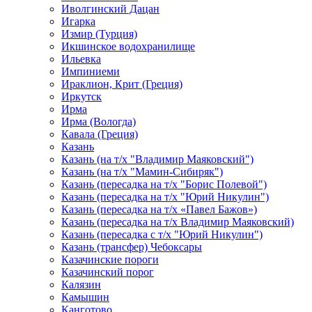
Иволгинский Дацан
Игарка
Измир (Турция)
Икшинское водохранилище
Ильевка
Импиниеми
Ираклион, Крит (Греция)
Иркутск
Ирма
Ирма (Вологда)
Кавала (Греция)
Казань
Казань (на т/х "Владимир Маяковский")
Казань (на т/х "Мамин-Сибиряк")
Казань (пересадка на т/х "Борис Полевой")
Казань (пересадка на т/х "Юрий Никулин")
Казань (пересадка на т/х «Павел Бажов»)
Казань (пересадка на т/х Владимир Маяковский)
Казань (пересадка с т/х "Юрий Никулин")
Казань (трансфер) Чебоксары
Казачинские пороги
Казачинский порог
Калязин
Камышин
Канготово