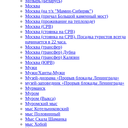
Мозырь (Беларусь)
Москва
Москва (на т/х "Мамин-Сибиряк")
Москва (причал Большой каменный мост)
Москва (проживание на теплоходе)
Москва (СРВ)
Москва (стоянка на СРВ)
Москва (стоянка на СРВ). Посадка туристов всегда
начинается в 22 часа.
Москва (трансфер)
Москва (трансфер) Дубна
Москва (трансфер) Калязин
Москва (ЮРВ)
Мужи
Мужи/Ханты-Мужи
Музей-диорама «Прорыв блокады Ленинграда»
музей-заповедник «Прорыв блокады Ленинграда»
Мурманск
Муром
Муром (Выкса)
Муромский мыс
мыс Котельниковский
мыс Половинный
Мыс Скала Шаманка
мыс Хобой