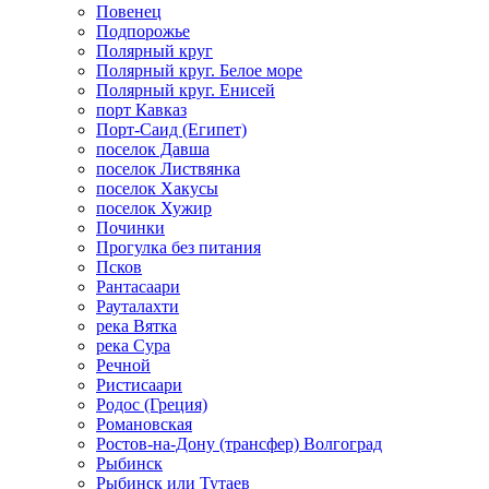
Повенец
Подпорожье
Полярный круг
Полярный круг. Белое море
Полярный круг. Енисей
порт Кавказ
Порт-Саид (Египет)
поселок Давша
поселок Листвянка
поселок Хакусы
поселок Хужир
Починки
Прогулка без питания
Псков
Рантасаари
Рауталахти
река Вятка
река Сура
Речной
Ристисаари
Родос (Греция)
Романовская
Ростов-на-Дону (трансфер) Волгоград
Рыбинск
Рыбинск или Тутаев