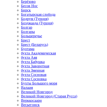
Берёзово
Бесов Нос
Бирск
Богатырская слобода
Бодрум (Турция)
Бозджаада (Турция)
Болгар
Болгары
Большеречье
Брест
Брест (Беларусь)
Буотама
бухта Академическая
бухта Аяя
бухта Бабушка
бухта Заворотная
бухта Змеиная
бухта Сосновая
бухта Сосновка
Бухты Большого моря
Валаам
Великий Новгород
Великий Новгород (Старая Русса)
Верккосаари
Весьегонск