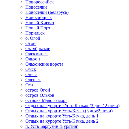
Новороссийск
Новоселки
Новоселки (Беларусь)
Новосибирск
Новый Киеват
Новый Порт
Норильск
о. Огой
Огой
Октябрьское
Олекминск
Ольхон
Ольхонские ворота
Омск
Онега
Орешек
Оса
остров Огой
остров Ольхон
острова Малого моря
Отдых на курорте «Усть-Качка» (3 дня / 2 ночи)
Отдых на курорте Усть-Качка (3 дня/2 ночи)
Отдых на курорте Усть-Качка, день 1
Отдых на курорте Усть-Качка, день 2
п. Усть-Баргузин (Бурятия)