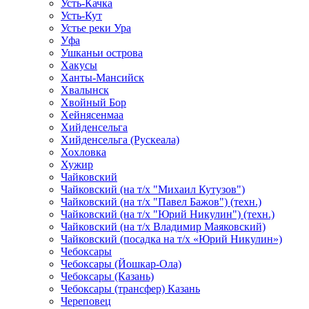
Усть-Качка
Усть-Кут
Устье реки Ура
Уфа
Ушканьи острова
Хакусы
Ханты-Мансийск
Хвалынск
Хвойный Бор
Хейнясенмаа
Хийденсельга
Хийденсельга (Рускеала)
Хохловка
Хужир
Чайковский
Чайковский (на т/х "Михаил Кутузов")
Чайковский (на т/х "Павел Бажов") (техн.)
Чайковский (на т/х "Юрий Никулин") (техн.)
Чайковский (на т/х Владимир Маяковский)
Чайковский (посадка на т/х «Юрий Никулин»)
Чебоксары
Чебоксары (Йошкар-Ола)
Чебоксары (Казань)
Чебоксары (трансфер) Казань
Череповец