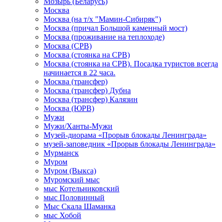
Мозырь (Беларусь)
Москва
Москва (на т/х "Мамин-Сибиряк")
Москва (причал Большой каменный мост)
Москва (проживание на теплоходе)
Москва (СРВ)
Москва (стоянка на СРВ)
Москва (стоянка на СРВ). Посадка туристов всегда
начинается в 22 часа.
Москва (трансфер)
Москва (трансфер) Дубна
Москва (трансфер) Калязин
Москва (ЮРВ)
Мужи
Мужи/Ханты-Мужи
Музей-диорама «Прорыв блокады Ленинграда»
музей-заповедник «Прорыв блокады Ленинграда»
Мурманск
Муром
Муром (Выкса)
Муромский мыс
мыс Котельниковский
мыс Половинный
Мыс Скала Шаманка
мыс Хобой