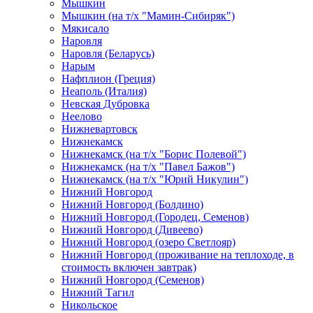
Мышкин
Мышкин (на т/х "Мамин-Сибиряк")
Мякисало
Наровля
Наровля (Беларусь)
Нарым
Нафплион (Греция)
Неаполь (Италия)
Невская Дубровка
Неелово
Нижневартовск
Нижнекамск
Нижнекамск (на т/х "Борис Полевой")
Нижнекамск (на т/х "Павел Бажов")
Нижнекамск (на т/х "Юрий Никулин")
Нижний Новгород
Нижний Новгород (Болдино)
Нижний Новгород (Городец, Семенов)
Нижний Новгород (Дивеево)
Нижний Новгород (озеро Светлояр)
Нижний Новгород (проживание на теплоходе, в
стоимость включен завтрак)
Нижний Новгород (Семенов)
Нижний Тагил
Никольское