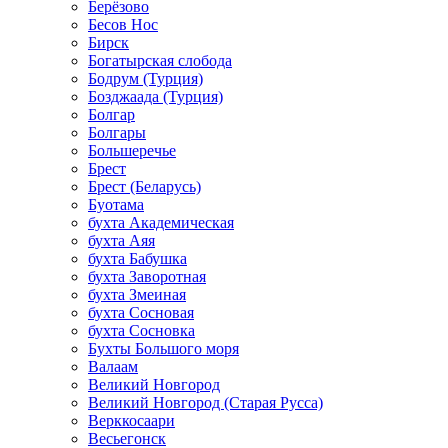
Берёзово
Бесов Нос
Бирск
Богатырская слобода
Бодрум (Турция)
Бозджаада (Турция)
Болгар
Болгары
Большеречье
Брест
Брест (Беларусь)
Буотама
бухта Академическая
бухта Аяя
бухта Бабушка
бухта Заворотная
бухта Змеиная
бухта Сосновая
бухта Сосновка
Бухты Большого моря
Валаам
Великий Новгород
Великий Новгород (Старая Русса)
Верккосаари
Весьегонск