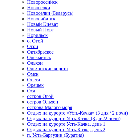
Новороссийск
Новоселки
Новоселки (Беларусь)
Новосибирск
Новый Киеват
Новый Порт
Норильск
о. Огой
Огой
Октябрьское
Олекминск
Ольхон
Ольхонские ворота
Омск
Онега
Орешек
Оса
остров Огой
остров Ольхон
острова Малого моря
Отдых на курорте «Усть-Качка» (3 дня / 2 ночи)
Отдых на курорте Усть-Качка (3 дня/2 ночи)
Отдых на курорте Усть-Качка, день 1
Отдых на курорте Усть-Качка, день 2
п. Усть-Баргузин (Бурятия)