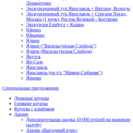
Лермонтово
Экскурсионный тур Ярославль + Вятское, Вологда
Экскурсионный тур Ярославль + Сергиев Посад,
Москва (1 ночь), Ростов Великий - Кострома
Экскурсия Елабуга + Казань
Юрино
Юрьевец
Ядрин
Ядрин ("Васильсурская Слобода")
Ядрин (Васильсурская Слобода)
Якутск
Яр-Сале
Ярославль
Ярославль (на т/х "Мамин-Сибиряк")
Ярцево
Специальные предложения
Дешевые круизы
Горящие круизы
Круизы с кэшбэком
Акции
Дополнительная скидка 10 000 рублей на нижнюю
палубу!
Акция «Выгодный курс»