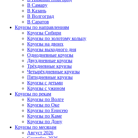
В Самару
В Казань
В Волгоград
В Саратов
Круизы по направлениям
Круизы Сибири
Круизы по золотому кольцу
Круизы на двоих
Круизы выходного дня
Однодневные круизы
Двухдневные круизы
Трёхдневные круизы
Четырёхдневные круизы
Пятидневные круизы
Круизы с детьми
Круизы с ужином
Круизы по рекам
Круизы по Волге
Круизы по Оке
Круизы по Енисею
Круизы по Каме
Круизы по Дону
Круизы по месяцам
Август 2026