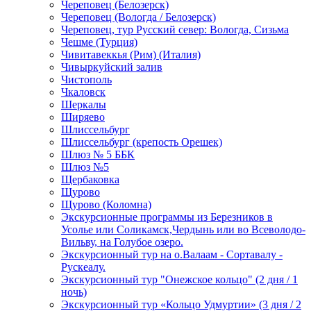
Череповец (Белозерск)
Череповец (Вологда / Белозерск)
Череповец, тур Русский север: Вологда, Сизьма
Чешме (Турция)
Чивитавеккья (Рим) (Италия)
Чивыркуйский залив
Чистополь
Чкаловск
Шеркалы
Ширяево
Шлиссельбург
Шлиссельбург (крепость Орешек)
Шлюз № 5 ББК
Шлюз №5
Щербаковка
Щурово
Щурово (Коломна)
Экскурсионные программы из Березников в
Усолье или Соликамск,Чердынь или во Всеволодо-
Вильву, на Голубое озеро.
Экскурсионный тур на о.Валаам - Сортавалу -
Рускеалу.
Экскурсионный тур "Онежское кольцо" (2 дня / 1
ночь)
Экскурсионный тур «Кольцо Удмуртии» (3 дня / 2