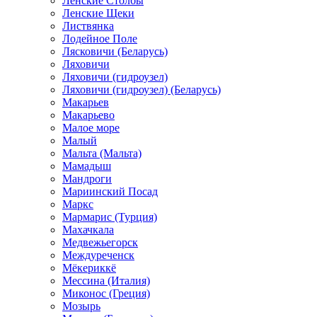
Ленские Столбы
Ленские Щеки
Листвянка
Лодейное Поле
Лясковичи (Беларусь)
Ляховичи
Ляховичи (гидроузел)
Ляховичи (гидроузел) (Беларусь)
Макарьев
Макарьево
Малое море
Малый
Мальта (Мальта)
Мамадыш
Мандроги
Мариинский Посад
Маркс
Мармарис (Турция)
Махачкала
Медвежьегорск
Междуреченск
Мёкериккё
Мессина (Италия)
Миконос (Греция)
Мозырь