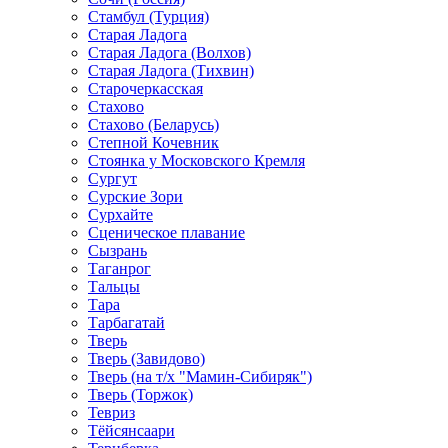
Стамбул (Турция)
Старая Ладога
Старая Ладога (Волхов)
Старая Ладога (Тихвин)
Старочеркасская
Стахово
Стахово (Беларусь)
Степной Кочевник
Стоянка у Московского Кремля
Сургут
Сурские Зори
Сурхайте
Сценическое плавание
Сызрань
Таганрог
Тальцы
Тара
Тарбагатай
Тверь
Тверь (Завидово)
Тверь (на т/х "Мамин-Сибиряк")
Тверь (Торжок)
Тевриз
Тёйсянсаари