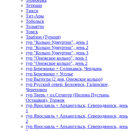
Териберка
Тетюши
Тикси
Тит-Ары
Тобольск
Тольятти
Томск
Трабзон (Турция)
тур "Кольцо Удмуртии", день 1
тур "Кольцо Удмуртии", день 2
тур "Кольцо Удмуртии", день 3
тур "Онежское кольцо", день 1
тур "Онежское кольцо", день 2
тур Березники + Соликамск, Чердынь
тур Березники + Усолье
тур Вытегра (2 дня, Онежское кольцо)
тур Русский север: Белозерск, Галинское,
Череповец
тур Тверь + оз.Селигер (Нилова Пустынь,
Осташков), Торжок
тур Ярославль + Архангельск, Северодвинск, день
1
тур Ярославль + Архангельск, Северодвинск, день
2
тур Ярославль + Архангельск, Северодвинск, день