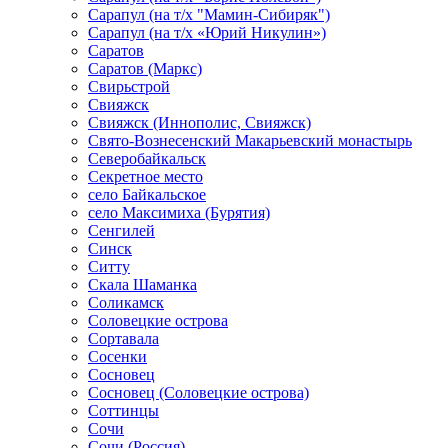
Сарапул (на т/х "Мамин-Сибиряк")
Сарапул (на т/х «Юрий Никулин»)
Саратов
Саратов (Маркс)
Свирьстрой
Свияжск
Свияжск (Иннополис, Свияжск)
Свято-Вознесенский Макарьевский монастырь
Северобайкальск
Секретное место
село Байкальское
село Максимиха (Бурятия)
Сенгилей
Синск
Ситту
Скала Шаманка
Соликамск
Соловецкие острова
Сортавала
Сосенки
Сосновец
Сосновец (Соловецкие острова)
Соттинцы
Сочи
Сочи (Россия)