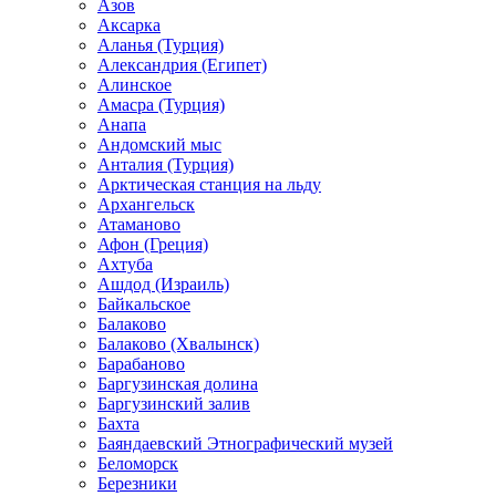
Азов
Аксарка
Аланья (Турция)
Александрия (Египет)
Алинское
Амасра (Турция)
Анапа
Андомский мыс
Анталия (Турция)
Арктическая станция на льду
Архангельск
Атаманово
Афон (Греция)
Ахтуба
Ашдод (Израиль)
Байкальское
Балаково
Балаково (Хвалынск)
Барабаново
Баргузинская долина
Баргузинский залив
Бахта
Баяндаевский Этнографический музей
Беломорск
Березники