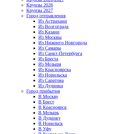
Круизы 2026
Круизы 2027
Город отправления
Из Астрахани
Из Волгограда
Из Казани
Из Москвы
Из Нижнего Новгорода
Из Самары
Из Санкт-Петербурга
Из Бреста
Из Мозыря
Из Красноярска
Из Норильска
Из Саратова
Из Дудинки
Город прибытия
В Москву
В Брест
В Красноярск
В Мозырь
В Дудинку
В Норильск
В Уфу