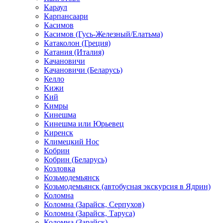
Караул
Карпансаари
Касимов
Касимов (Гусь-Железный/Елатьма)
Катаколон (Греция)
Катания (Италия)
Качановичи
Качановичи (Беларусь)
Келло
Кижи
Кий
Кимры
Кинешма
Кинешма или Юрьевец
Киренск
Климецкий Нос
Кобрин
Кобрин (Беларусь)
Козловка
Козьмодемьянск
Козьмодемьянск (автобусная экскурсия в Ядрин)
Коломна
Коломна (Зарайск, Серпухов)
Коломна (Зарайск, Таруса)
Коломна (Зарайск)