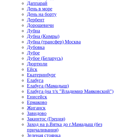
Даппарай
День в море
День на борту
Дербент
Дорошевичи
Дубна
Дубна (Кимры)
Дубна (трансфер) Москва
Дубовка
Дубое
Дубое (Беларусь)
Дюртюли
Ейск
Екатеринбург
Елабуга
Елабуга (Мамадыш)
Елабуга (на т/х "Владимир Маяковский")
Енисейск
Ермаково
Жиганск
Завидово
Закинтос (Греция)
Заход на р.Вятка до г.Мамадыш (без
причаливания)
Зеленая стоянка