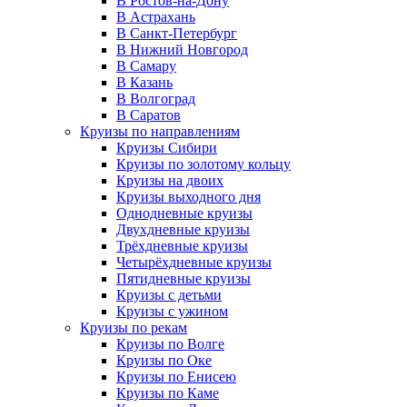
В Ростов-на-Дону
В Астрахань
В Санкт-Петербург
В Нижний Новгород
В Самару
В Казань
В Волгоград
В Саратов
Круизы по направлениям
Круизы Сибири
Круизы по золотому кольцу
Круизы на двоих
Круизы выходного дня
Однодневные круизы
Двухдневные круизы
Трёхдневные круизы
Четырёхдневные круизы
Пятидневные круизы
Круизы с детьми
Круизы с ужином
Круизы по рекам
Круизы по Волге
Круизы по Оке
Круизы по Енисею
Круизы по Каме