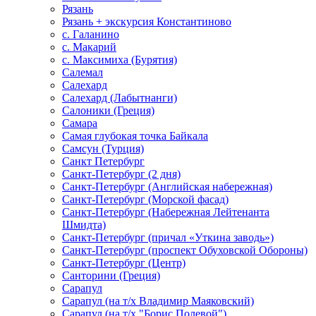
Рязань
Рязань + экскурсия Константиново
с. Галанино
с. Макарий
с. Максимиха (Бурятия)
Салемал
Салехард
Салехард (Лабытнанги)
Салоники (Греция)
Самара
Самая глубокая точка Байкала
Самсун (Турция)
Санкт Петербург
Санкт-Петербург (2 дня)
Санкт-Петербург (Английская набережная)
Санкт-Петербург (Морской фасад)
Санкт-Петербург (Набережная Лейтенанта
Шмидта)
Санкт-Петербург (причал «Уткина заводь»)
Санкт-Петербург (проспект Обуховской Обороны)
Санкт-Петербург (Центр)
Санторини (Греция)
Сарапул
Сарапул (на т/х Владимир Маяковский)
Сарапул (на т/х "Борис Полевой")