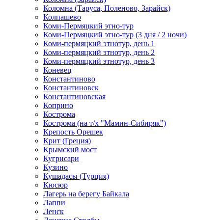
Коломна (Таруса, Поленово, Зарайск)
Колпашево
Коми-Пермяцкий этно-тур
Коми-Пермяцкий этно-тур (3 дня / 2 ночи)
Коми-пермяцкий этнотур, день 1
Коми-пермяцкий этнотур, день 2
Коми-пермяцкий этнотур, день 3
Коневец
Константиново
Константиновск
Константиновская
Коприно
Кострома
Кострома (на т/х "Мамин-Сибиряк")
Крепость Орешек
Крит (Греция)
Крымский мост
Кугрисари
Кузино
Кушадасы (Турция)
Кюсюр
Лагерь на берегу Байкала
Лаппи
Ленск