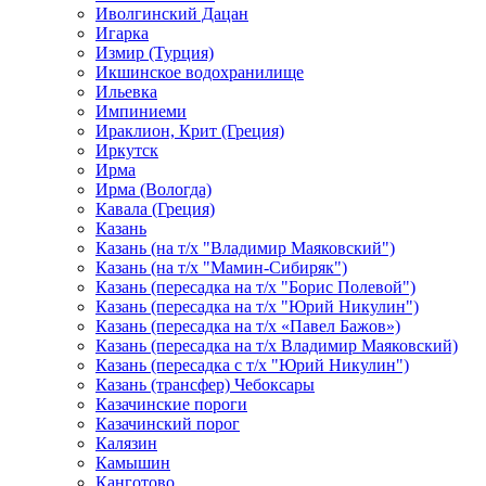
Иволгинский Дацан
Игарка
Измир (Турция)
Икшинское водохранилище
Ильевка
Импиниеми
Ираклион, Крит (Греция)
Иркутск
Ирма
Ирма (Вологда)
Кавала (Греция)
Казань
Казань (на т/х "Владимир Маяковский")
Казань (на т/х "Мамин-Сибиряк")
Казань (пересадка на т/х "Борис Полевой")
Казань (пересадка на т/х "Юрий Никулин")
Казань (пересадка на т/х «Павел Бажов»)
Казань (пересадка на т/х Владимир Маяковский)
Казань (пересадка с т/х "Юрий Никулин")
Казань (трансфер) Чебоксары
Казачинские пороги
Казачинский порог
Калязин
Камышин
Канготово