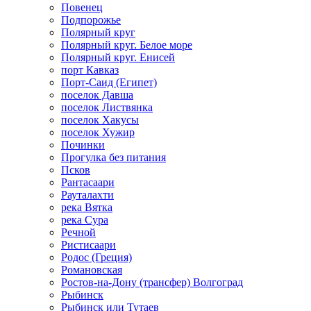
Повенец
Подпорожье
Полярный круг
Полярный круг. Белое море
Полярный круг. Енисей
порт Кавказ
Порт-Саид (Египет)
поселок Давша
поселок Листвянка
поселок Хакусы
поселок Хужир
Починки
Прогулка без питания
Псков
Рантасаари
Рауталахти
река Вятка
река Сура
Речной
Ристисаари
Родос (Греция)
Романовская
Ростов-на-Дону (трансфер) Волгоград
Рыбинск
Рыбинск или Тутаев