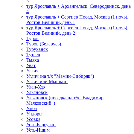
3
тур Ярославль + Архангельск, Северодвинск, день
4
тур Ярославль + Сергиев Посад, Москва (1 ночь),
Ростов Великий, день 1
тур Ярославль + Сергиев Посад, Москва (1 ночь),
Ростов Великий, день 2
Туров
Туров (Беларусь)
Туруханск
Тутаев
Тыяха
Уват
Углич
Углич (на т/х "Мамин-Сибиряк")
Углич или Мышкин
Улан-Удэ
Ульяновск
Ульяновск (посадка на т/х "Владимир
Маяковский")
Умба
Ундоры
Усовка
Усть-Баргузин
Усть-Ишим