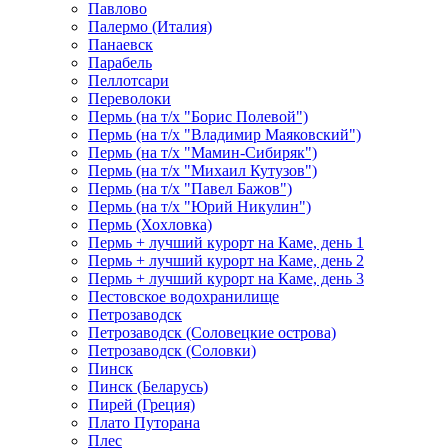
Павлово
Палермо (Италия)
Панаевск
Парабель
Пеллотсари
Переволоки
Пермь (на т/х "Борис Полевой")
Пермь (на т/х "Владимир Маяковский")
Пермь (на т/х "Мамин-Сибиряк")
Пермь (на т/х "Михаил Кутузов")
Пермь (на т/х "Павел Бажов")
Пермь (на т/х "Юрий Никулин")
Пермь (Хохловка)
Пермь + лучший курорт на Каме, день 1
Пермь + лучший курорт на Каме, день 2
Пермь + лучший курорт на Каме, день 3
Пестовское водохранилище
Петрозаводск
Петрозаводск (Соловецкие острова)
Петрозаводск (Соловки)
Пинск
Пинск (Беларусь)
Пирей (Греция)
Плато Путорана
Плес