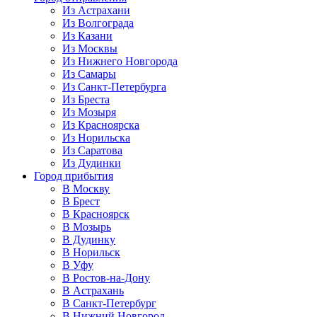
Из Астрахани
Из Волгограда
Из Казани
Из Москвы
Из Нижнего Новгорода
Из Самары
Из Санкт-Петербурга
Из Бреста
Из Мозыря
Из Красноярска
Из Норильска
Из Саратова
Из Дудинки
Город прибытия
В Москву
В Брест
В Красноярск
В Мозырь
В Дудинку
В Норильск
В Уфу
В Ростов-на-Дону
В Астрахань
В Санкт-Петербург
В Нижний Новгород