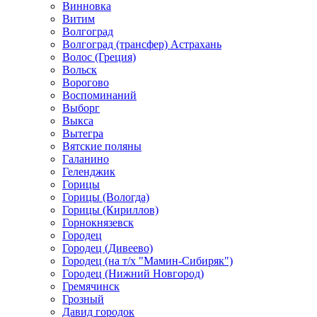
Винновка
Витим
Волгоград
Волгоград (трансфер) Астрахань
Волос (Греция)
Вольск
Ворогово
Воспоминаний
Выборг
Выкса
Вытегра
Вятские поляны
Галанино
Геленджик
Горицы
Горицы (Вологда)
Горицы (Кириллов)
Горнокнязевск
Городец
Городец (Дивеево)
Городец (на т/х "Мамин-Сибиряк")
Городец (Нижний Новгород)
Гремячинск
Грозный
Давид городок