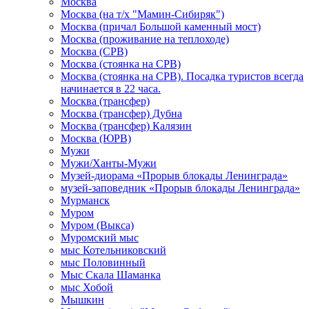
Москва
Москва (на т/х "Мамин-Сибиряк")
Москва (причал Большой каменный мост)
Москва (проживание на теплоходе)
Москва (СРВ)
Москва (стоянка на СРВ)
Москва (стоянка на СРВ). Посадка туристов всегда
начинается в 22 часа.
Москва (трансфер)
Москва (трансфер) Дубна
Москва (трансфер) Калязин
Москва (ЮРВ)
Мужи
Мужи/Ханты-Мужи
Музей-диорама «Прорыв блокады Ленинграда»
музей-заповедник «Прорыв блокады Ленинграда»
Мурманск
Муром
Муром (Выкса)
Муромский мыс
мыс Котельниковский
мыс Половинный
Мыс Скала Шаманка
мыс Хобой
Мышкин