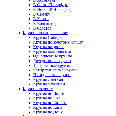
В Астрахань
В Санкт-Петербург
В Нижний Новгород
В Самару
В Казань
В Волгоград
В Саратов
Круизы по направлениям
Круизы Сибири
Круизы по золотому кольцу
Круизы на двоих
Круизы выходного дня
Однодневные круизы
Двухдневные круизы
Трёхдневные круизы
Четырёхдневные круизы
Пятидневные круизы
Круизы с детьми
Круизы с ужином
Круизы по рекам
Круизы по Волге
Круизы по Оке
Круизы по Енисею
Круизы по Каме
Круизы по Дону