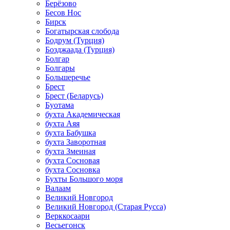
Берёзово
Бесов Нос
Бирск
Богатырская слобода
Бодрум (Турция)
Бозджаада (Турция)
Болгар
Болгары
Большеречье
Брест
Брест (Беларусь)
Буотама
бухта Академическая
бухта Аяя
бухта Бабушка
бухта Заворотная
бухта Змеиная
бухта Сосновая
бухта Сосновка
Бухты Большого моря
Валаам
Великий Новгород
Великий Новгород (Старая Русса)
Верккосаари
Весьегонск