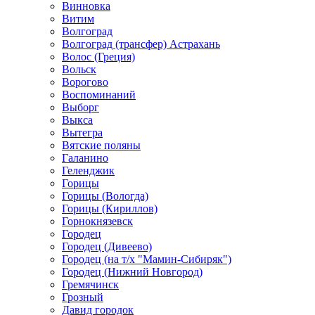
Винновка
Витим
Волгоград
Волгоград (трансфер) Астрахань
Волос (Греция)
Вольск
Ворогово
Воспоминаний
Выборг
Выкса
Вытегра
Вятские поляны
Галанино
Геленджик
Горицы
Горицы (Вологда)
Горицы (Кириллов)
Горнокнязевск
Городец
Городец (Дивеево)
Городец (на т/х "Мамин-Сибиряк")
Городец (Нижний Новгород)
Гремячинск
Грозный
Давид городок