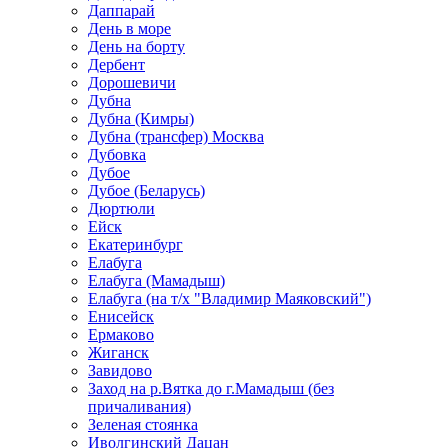
Даппарай
День в море
День на борту
Дербент
Дорошевичи
Дубна
Дубна (Кимры)
Дубна (трансфер) Москва
Дубовка
Дубое
Дубое (Беларусь)
Дюртюли
Ейск
Екатеринбург
Елабуга
Елабуга (Мамадыш)
Елабуга (на т/х "Владимир Маяковский")
Енисейск
Ермаково
Жиганск
Завидово
Заход на р.Вятка до г.Мамадыш (без
причаливания)
Зеленая стоянка
Иволгинский Дацан