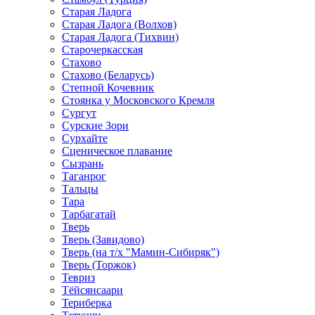
Старая Ладога
Старая Ладога (Волхов)
Старая Ладога (Тихвин)
Старочеркасская
Стахово
Стахово (Беларусь)
Степной Кочевник
Стоянка у Московского Кремля
Сургут
Сурские Зори
Сурхайте
Сценическое плавание
Сызрань
Таганрог
Тальцы
Тара
Тарбагатай
Тверь
Тверь (Завидово)
Тверь (на т/х "Мамин-Сибиряк")
Тверь (Торжок)
Тевриз
Тёйсянсаари
Териберка