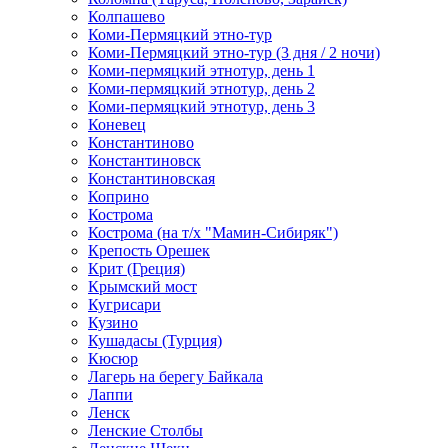
Колпашево
Коми-Пермяцкий этно-тур
Коми-Пермяцкий этно-тур (3 дня / 2 ночи)
Коми-пермяцкий этнотур, день 1
Коми-пермяцкий этнотур, день 2
Коми-пермяцкий этнотур, день 3
Коневец
Константиново
Константиновск
Константиновская
Коприно
Кострома
Кострома (на т/х "Мамин-Сибиряк")
Крепость Орешек
Крит (Греция)
Крымский мост
Кугрисари
Кузино
Кушадасы (Турция)
Кюсюр
Лагерь на берегу Байкала
Лаппи
Ленск
Ленские Столбы