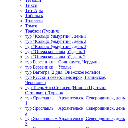
Тетюши
Тикси
Тит-Ары
Тобольск
Тольятти
Томск
Трабзон (Турция)
тур "Кольцо Удмуртии", день 1
тур "Кольцо Удмуртии", день 2
тур "Кольцо Удмуртии", день 3
тур "Онежское кольцо", день 1
тур "Онежское кольцо", день 2
тур Березники + Соликамск, Чердынь
тур Березники + Усолье
тур Вытегра (2 дня, Онежское кольцо)
тур Русский север: Белозерск, Галинское,
Череповец
тур Тверь + оз.Селигер (Нилова Пустынь,
Осташков), Торжок
тур Ярославль + Архангельск, Северодвинск, день
1
тур Ярославль + Архангельск, Северодвинск, день
2
тур Ярославль + Архангельск, Северодвинск, день
3