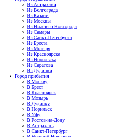
Из Астрахани
Из Волгограда
Из Казани
Из Москвы
Из Нижнего Новгорода
Из Самары
Из Санкт-Петербурга
Из Бреста
Из Мозыря
Из Красноярска
Из Норильска
Из Саратова
Из Дудинки
Город прибытия
В Москву
В Брест
В Красноярск
В Мозырь
В Дудинку
В Норильск
В Уфу
В Ростов-на-Дону
В Астрахань
В Санкт-Петербург
В Нижний Новгород