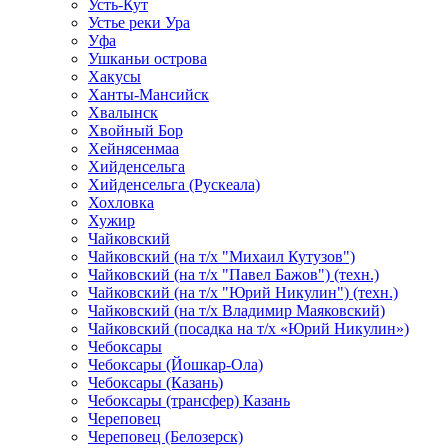
Усть-Кут
Устье реки Ура
Уфа
Ушканьи острова
Хакусы
Ханты-Мансийск
Хвалынск
Хвойный Бор
Хейнясенмаа
Хийденсельга
Хийденсельга (Рускеала)
Хохловка
Хужир
Чайковский
Чайковский (на т/х "Михаил Кутузов")
Чайковский (на т/х "Павел Бажов") (техн.)
Чайковский (на т/х "Юрий Никулин") (техн.)
Чайковский (на т/х Владимир Маяковский)
Чайковский (посадка на т/х «Юрий Никулин»)
Чебоксары
Чебоксары (Йошкар-Ола)
Чебоксары (Казань)
Чебоксары (трансфер) Казань
Череповец
Череповец (Белозерск)