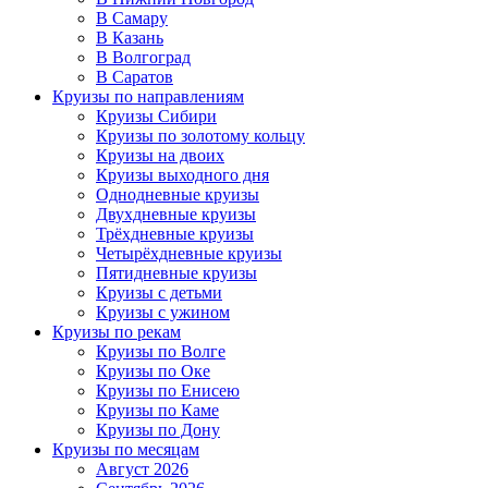
В Самару
В Казань
В Волгоград
В Саратов
Круизы по направлениям
Круизы Сибири
Круизы по золотому кольцу
Круизы на двоих
Круизы выходного дня
Однодневные круизы
Двухдневные круизы
Трёхдневные круизы
Четырёхдневные круизы
Пятидневные круизы
Круизы с детьми
Круизы с ужином
Круизы по рекам
Круизы по Волге
Круизы по Оке
Круизы по Енисею
Круизы по Каме
Круизы по Дону
Круизы по месяцам
Август 2026