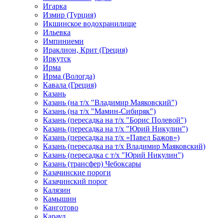
Игарка
Измир (Турция)
Икшинское водохранилище
Ильевка
Импиниеми
Ираклион, Крит (Греция)
Иркутск
Ирма
Ирма (Вологда)
Кавала (Греция)
Казань
Казань (на т/х "Владимир Маяковский")
Казань (на т/х "Мамин-Сибиряк")
Казань (пересадка на т/х "Борис Полевой")
Казань (пересадка на т/х "Юрий Никулин")
Казань (пересадка на т/х «Павел Бажов»)
Казань (пересадка на т/х Владимир Маяковский)
Казань (пересадка с т/х "Юрий Никулин")
Казань (трансфер) Чебоксары
Казачинские пороги
Казачинский порог
Калязин
Камышин
Канготово
Караул