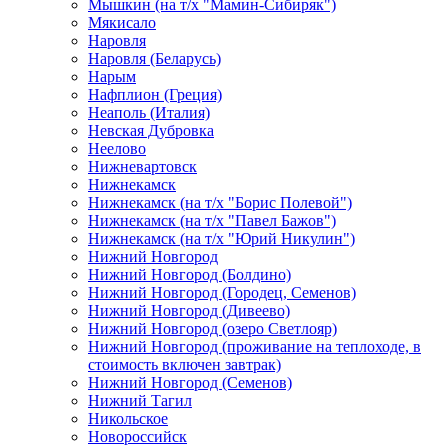
Мышкин (на т/х "Мамин-Сибиряк")
Мякисало
Наровля
Наровля (Беларусь)
Нарым
Нафплион (Греция)
Неаполь (Италия)
Невская Дубровка
Неелово
Нижневартовск
Нижнекамск
Нижнекамск (на т/х "Борис Полевой")
Нижнекамск (на т/х "Павел Бажов")
Нижнекамск (на т/х "Юрий Никулин")
Нижний Новгород
Нижний Новгород (Болдино)
Нижний Новгород (Городец, Семенов)
Нижний Новгород (Дивеево)
Нижний Новгород (озеро Светлояр)
Нижний Новгород (проживание на теплоходе, в
стоимость включен завтрак)
Нижний Новгород (Семенов)
Нижний Тагил
Никольское
Новороссийск