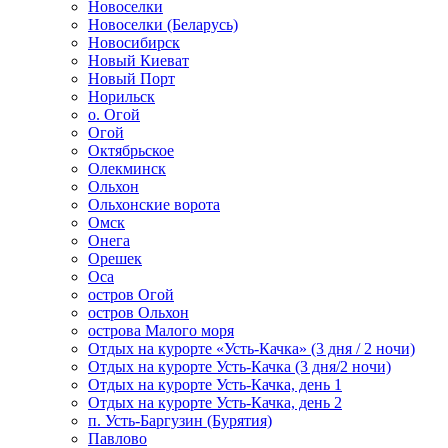
Новоселки
Новоселки (Беларусь)
Новосибирск
Новый Киеват
Новый Порт
Норильск
о. Огой
Огой
Октябрьское
Олекминск
Ольхон
Ольхонские ворота
Омск
Онега
Орешек
Оса
остров Огой
остров Ольхон
острова Малого моря
Отдых на курорте «Усть-Качка» (3 дня / 2 ночи)
Отдых на курорте Усть-Качка (3 дня/2 ночи)
Отдых на курорте Усть-Качка, день 1
Отдых на курорте Усть-Качка, день 2
п. Усть-Баргузин (Бурятия)
Павлово