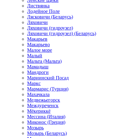
Ленские Щеки
Листвянка
Лодейное Поле
Лясковичи (Беларусь)
Ляховичи
Ляховичи (гидроузел)
Ляховичи (гидроузел) (Беларусь)
Макарьев
Макарьево
Малое море
Малый
Мальта (Мальта)
Мамадыш
Мандроги
Мариинский Посад
Маркс
Мармарис (Турция)
Махачкала
Медвежьегорск
Междуреченск
Мёкериккё
Мессина (Италия)
Миконос (Греция)
Мозырь
Мозырь (Беларусь)