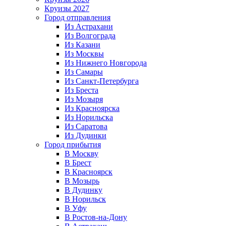
Круизы 2027
Город отправления
Из Астрахани
Из Волгограда
Из Казани
Из Москвы
Из Нижнего Новгорода
Из Самары
Из Санкт-Петербурга
Из Бреста
Из Мозыря
Из Красноярска
Из Норильска
Из Саратова
Из Дудинки
Город прибытия
В Москву
В Брест
В Красноярск
В Мозырь
В Дудинку
В Норильск
В Уфу
В Ростов-на-Дону