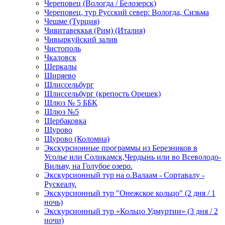
Череповец (Вологда / Белозерск)
Череповец, тур Русский север: Вологда, Сизьма
Чешме (Турция)
Чивитавеккья (Рим) (Италия)
Чивыркуйский залив
Чистополь
Чкаловск
Шеркалы
Ширяево
Шлиссельбург
Шлиссельбург (крепость Орешек)
Шлюз № 5 ББК
Шлюз №5
Щербаковка
Щурово
Щурово (Коломна)
Экскурсионные программы из Березников в
Усолье или Соликамск,Чердынь или во Всеволодо-
Вильву, на Голубое озеро.
Экскурсионный тур на о.Валаам - Сортавалу -
Рускеалу.
Экскурсионный тур "Онежское кольцо" (2 дня / 1
ночь)
Экскурсионный тур «Кольцо Удмуртии» (3 дня / 2
ночи)