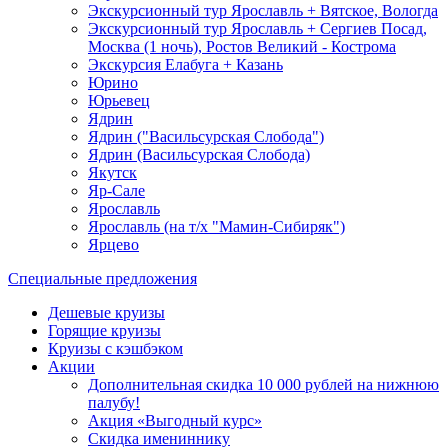
Экскурсионный тур Ярославль + Вятское, Вологда
Экскурсионный тур Ярославль + Сергиев Посад,
Москва (1 ночь), Ростов Великий - Кострома
Экскурсия Елабуга + Казань
Юрино
Юрьевец
Ядрин
Ядрин ("Васильсурская Слобода")
Ядрин (Васильсурская Слобода)
Якутск
Яр-Сале
Ярославль
Ярославль (на т/х "Мамин-Сибиряк")
Ярцево
Специальные предложения
Дешевые круизы
Горящие круизы
Круизы с кэшбэком
Акции
Дополнительная скидка 10 000 рублей на нижнюю
палубу!
Акция «Выгодный курс»
Скидка имениннику