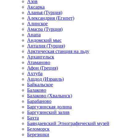
Азов
Аксарка
Аланья (Турция)
Александрия (Египет)
Алинское
Амасра (Турция)
Анапа
Андомский мыс
Анталия (Турция)
Арктическая станция на льду
Архангельск
Атаманово
Афон (Греция)
Ахтуба
Ашдод (Израиль)
Байкальское
Балаково
Балаково (Хвалынск)
Барабаново
Баргузинская долина
Баргузинский залив
Бахта
Баяндаевский Этнографический музей
Беломорск
Березники