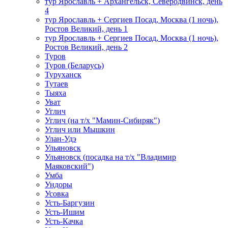
тур Ярославль + Архангельск, Северодвинск, день
4
тур Ярославль + Сергиев Посад, Москва (1 ночь),
Ростов Великий, день 1
тур Ярославль + Сергиев Посад, Москва (1 ночь),
Ростов Великий, день 2
Туров
Туров (Беларусь)
Туруханск
Тутаев
Тыяха
Уват
Углич
Углич (на т/х "Мамин-Сибиряк")
Углич или Мышкин
Улан-Удэ
Ульяновск
Ульяновск (посадка на т/х "Владимир
Маяковский")
Умба
Ундоры
Усовка
Усть-Баргузин
Усть-Ишим
Усть-Качка