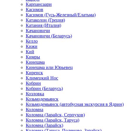
Карпансаари
Касимов
Касимов (Гусь-Железный/Елатьма)
Катаколон (Греция)
Катания (Италия)
Качановичи
Качановичи (Беларусь)
Келло
Кижи
Кий
Кимры
Кинешма
Кинешма или Юрьевец
Киренск
Климецкий Нос
Кобрин
Кобрин (Беларусь)
Козловка
Козьмодемьянск
Козьмодемьянск (автобусная экскурсия в Ядрин)
Коломна
Коломна (Зарайск, Серпухов)
Коломна (Зарайск, Таруса)
Коломна (Зарайск)
Коломна (Таруса, Поленово, Зарайск)