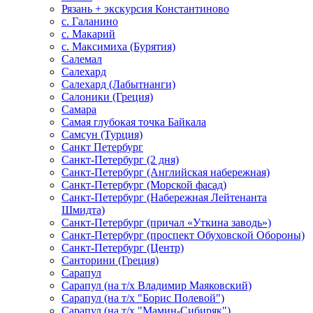
Рязань + экскурсия Константиново
с. Галанино
с. Макарий
с. Максимиха (Бурятия)
Салемал
Салехард
Салехард (Лабытнанги)
Салоники (Греция)
Самара
Самая глубокая точка Байкала
Самсун (Турция)
Санкт Петербург
Санкт-Петербург (2 дня)
Санкт-Петербург (Английская набережная)
Санкт-Петербург (Морской фасад)
Санкт-Петербург (Набережная Лейтенанта
Шмидта)
Санкт-Петербург (причал «Уткина заводь»)
Санкт-Петербург (проспект Обуховской Обороны)
Санкт-Петербург (Центр)
Санторини (Греция)
Сарапул
Сарапул (на т/х Владимир Маяковский)
Сарапул (на т/х "Борис Полевой")
Сарапул (на т/х "Мамин-Сибиряк")