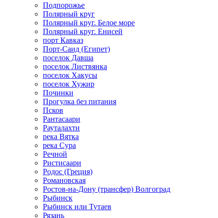
Подпорожье
Полярный круг
Полярный круг. Белое море
Полярный круг. Енисей
порт Кавказ
Порт-Саид (Египет)
поселок Давша
поселок Листвянка
поселок Хакусы
поселок Хужир
Починки
Прогулка без питания
Псков
Рантасаари
Рауталахти
река Вятка
река Сура
Речной
Ристисаари
Родос (Греция)
Романовская
Ростов-на-Дону (трансфер) Волгоград
Рыбинск
Рыбинск или Тутаев
Рязань