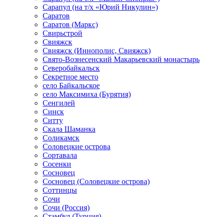
Сарапул (на т/х «Юрий Никулин»)
Саратов
Саратов (Маркс)
Свирьстрой
Свияжск
Свияжск (Иннополис, Свияжск)
Свято-Вознесенский Макарьевский монастырь
Северобайкальск
Секретное место
село Байкальское
село Максимиха (Бурятия)
Сенгилей
Синск
Ситту
Скала Шаманка
Соликамск
Соловецкие острова
Сортавала
Сосенки
Сосновец
Сосновец (Соловецкие острова)
Соттинцы
Сочи
Сочи (Россия)
Стамбул (Турция)