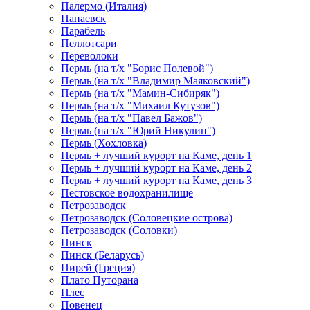
Палермо (Италия)
Панаевск
Парабель
Пеллотсари
Переволоки
Пермь (на т/х "Борис Полевой")
Пермь (на т/х "Владимир Маяковский")
Пермь (на т/х "Мамин-Сибиряк")
Пермь (на т/х "Михаил Кутузов")
Пермь (на т/х "Павел Бажов")
Пермь (на т/х "Юрий Никулин")
Пермь (Хохловка)
Пермь + лучший курорт на Каме, день 1
Пермь + лучший курорт на Каме, день 2
Пермь + лучший курорт на Каме, день 3
Пестовское водохранилище
Петрозаводск
Петрозаводск (Соловецкие острова)
Петрозаводск (Соловки)
Пинск
Пинск (Беларусь)
Пирей (Греция)
Плато Путорана
Плес
Повенец