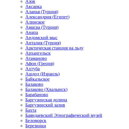
Азов
Аксарка
Аланья (Турция)
Александрия (Египет)
Алинское
Амасра (Турция)
Анапа
Андомский мыс
Анталия (Турция)
Арктическая станция на льду
Архангельск
Атаманово
Афон (Греция)
Ахтуба
Ашдод (Израиль)
Байкальское
Балаково
Балаково (Хвалынск)
Барабаново
Баргузинская долина
Баргузинский залив
Бахта
Баяндаевский Этнографический музей
Беломорск
Березники