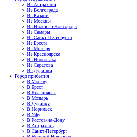
Из Астрахани
Из Волгограда
Из Казани
Из Москвы
Из Нижнего Новгорода
Из Самары
Из Санкт-Петербурга
Из Бреста
Из Мозыря
Из Красноярска
Из Норильска
Из Саратова
Из Дудинки
Город прибытия
В Москву
В Брест
В Красноярск
В Мозырь
В Дудинку
В Норильск
В Уфу
В Ростов-на-Дону
В Астрахань
В Санкт-Петербург
В Нижний Новгород