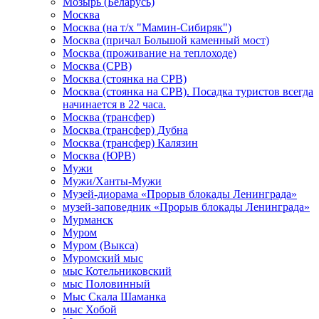
Мозырь (Беларусь)
Москва
Москва (на т/х "Мамин-Сибиряк")
Москва (причал Большой каменный мост)
Москва (проживание на теплоходе)
Москва (СРВ)
Москва (стоянка на СРВ)
Москва (стоянка на СРВ). Посадка туристов всегда
начинается в 22 часа.
Москва (трансфер)
Москва (трансфер) Дубна
Москва (трансфер) Калязин
Москва (ЮРВ)
Мужи
Мужи/Ханты-Мужи
Музей-диорама «Прорыв блокады Ленинграда»
музей-заповедник «Прорыв блокады Ленинграда»
Мурманск
Муром
Муром (Выкса)
Муромский мыс
мыс Котельниковский
мыс Половинный
Мыс Скала Шаманка
мыс Хобой