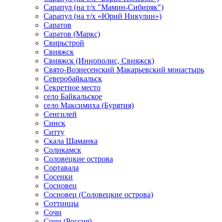
Сарапул (на т/х "Мамин-Сибиряк")
Сарапул (на т/х «Юрий Никулин»)
Саратов
Саратов (Маркс)
Свирьстрой
Свияжск
Свияжск (Иннополис, Свияжск)
Свято-Вознесенский Макарьевский монастырь
Северобайкальск
Секретное место
село Байкальское
село Максимиха (Бурятия)
Сенгилей
Синск
Ситту
Скала Шаманка
Соликамск
Соловецкие острова
Сортавала
Сосенки
Сосновец
Сосновец (Соловецкие острова)
Соттинцы
Сочи
Сочи (Россия)