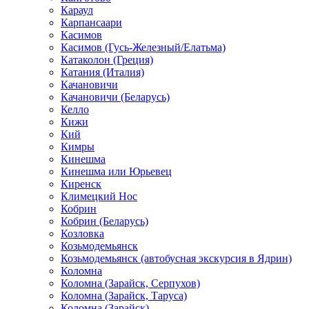
Караул
Карпансаари
Касимов
Касимов (Гусь-Железный/Елатьма)
Катаколон (Греция)
Катания (Италия)
Качановичи
Качановичи (Беларусь)
Келло
Кижи
Кий
Кимры
Кинешма
Кинешма или Юрьевец
Киренск
Климецкий Нос
Кобрин
Кобрин (Беларусь)
Козловка
Козьмодемьянск
Козьмодемьянск (автобусная экскурсия в Ядрин)
Коломна
Коломна (Зарайск, Серпухов)
Коломна (Зарайск, Таруса)
Коломна (Зарайск)