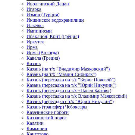
Иволгинский Дацан
Игарка
Измир (Турция)
Икшинское водохранилище
Ильевка
Импиниеми
Ираклион, Крит (Греция)
Иркутск
Ирма
Ирма (Вологда)
Кавала (Греция)
Казань
Казань (на т/х "Владимир Маяковский")
Казань (на т/х "Мамин-Сибиряк")
Казань (пересадка на т/х "Борис Полевой")
Казань (пересадка на т/х "Юрий Никулин")
Казань (пересадка на т/х «Павел Бажов»)
Казань (пересадка на т/х Владимир Маяковский)
Казань (пересадка с т/х "Юрий Никулин")
Казань (трансфер) Чебоксары
Казачинские пороги
Казачинский порог
Калязин
Камышин
Канготово