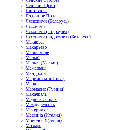
Ленские Столбы
Ленские Щеки
Листвянка
Лодейное Поле
Лясковичи (Беларусь)
Ляховичи
Ляховичи (гидроузел)
Ляховичи (гидроузел) (Беларусь)
Макарьев
Макарьево
Малое море
Малый
Мальта (Мальта)
Мамадыш
Мандроги
Мариинский Посад
Маркс
Мармарис (Турция)
Махачкала
Медвежьегорск
Междуреченск
Мёкериккё
Мессина (Италия)
Миконос (Греция)
Мозырь