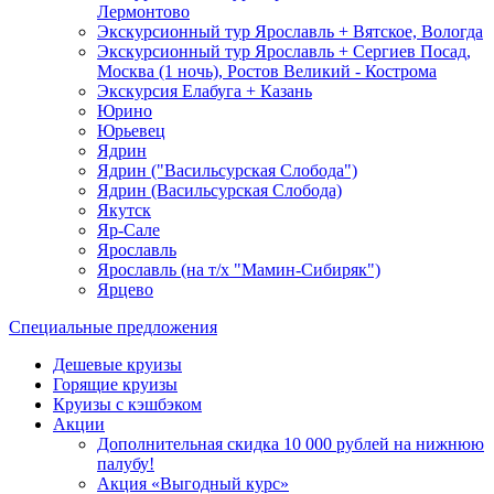
Лермонтово
Экскурсионный тур Ярославль + Вятское, Вологда
Экскурсионный тур Ярославль + Сергиев Посад,
Москва (1 ночь), Ростов Великий - Кострома
Экскурсия Елабуга + Казань
Юрино
Юрьевец
Ядрин
Ядрин ("Васильсурская Слобода")
Ядрин (Васильсурская Слобода)
Якутск
Яр-Сале
Ярославль
Ярославль (на т/х "Мамин-Сибиряк")
Ярцево
Специальные предложения
Дешевые круизы
Горящие круизы
Круизы с кэшбэком
Акции
Дополнительная скидка 10 000 рублей на нижнюю
палубу!
Акция «Выгодный курс»