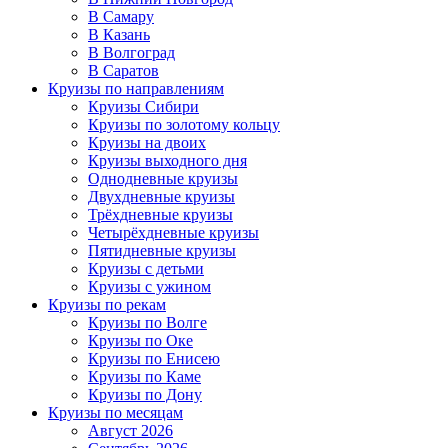
В Самару
В Казань
В Волгоград
В Саратов
Круизы по направлениям
Круизы Сибири
Круизы по золотому кольцу
Круизы на двоих
Круизы выходного дня
Однодневные круизы
Двухдневные круизы
Трёхдневные круизы
Четырёхдневные круизы
Пятидневные круизы
Круизы с детьми
Круизы с ужином
Круизы по рекам
Круизы по Волге
Круизы по Оке
Круизы по Енисею
Круизы по Каме
Круизы по Дону
Круизы по месяцам
Август 2026