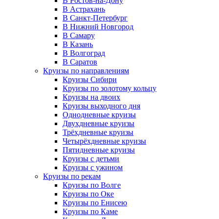
В Ростов-на-Дону
В Астрахань
В Санкт-Петербург
В Нижний Новгород
В Самару
В Казань
В Волгоград
В Саратов
Круизы по направлениям
Круизы Сибири
Круизы по золотому кольцу
Круизы на двоих
Круизы выходного дня
Однодневные круизы
Двухдневные круизы
Трёхдневные круизы
Четырёхдневные круизы
Пятидневные круизы
Круизы с детьми
Круизы с ужином
Круизы по рекам
Круизы по Волге
Круизы по Оке
Круизы по Енисею
Круизы по Каме