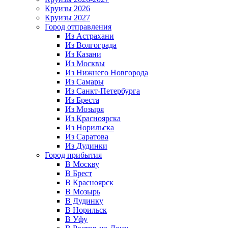
Круизы 2026
Круизы 2027
Город отправления
Из Астрахани
Из Волгограда
Из Казани
Из Москвы
Из Нижнего Новгорода
Из Самары
Из Санкт-Петербурга
Из Бреста
Из Мозыря
Из Красноярска
Из Норильска
Из Саратова
Из Дудинки
Город прибытия
В Москву
В Брест
В Красноярск
В Мозырь
В Дудинку
В Норильск
В Уфу