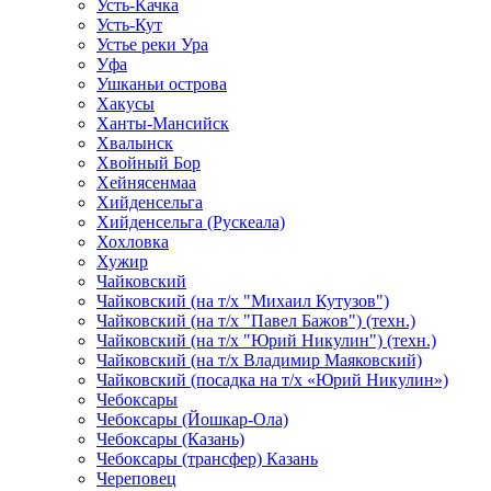
Усть-Качка
Усть-Кут
Устье реки Ура
Уфа
Ушканьи острова
Хакусы
Ханты-Мансийск
Хвалынск
Хвойный Бор
Хейнясенмаа
Хийденсельга
Хийденсельга (Рускеала)
Хохловка
Хужир
Чайковский
Чайковский (на т/х "Михаил Кутузов")
Чайковский (на т/х "Павел Бажов") (техн.)
Чайковский (на т/х "Юрий Никулин") (техн.)
Чайковский (на т/х Владимир Маяковский)
Чайковский (посадка на т/х «Юрий Никулин»)
Чебоксары
Чебоксары (Йошкар-Ола)
Чебоксары (Казань)
Чебоксары (трансфер) Казань
Череповец