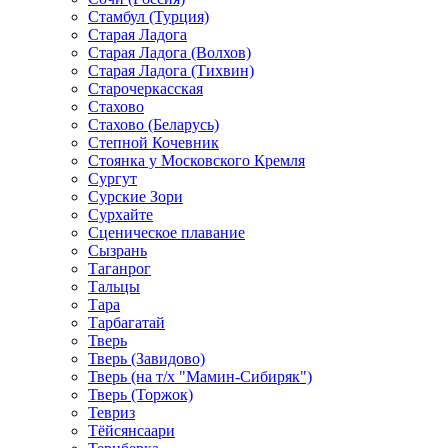
Стамбул (Турция)
Старая Ладога
Старая Ладога (Волхов)
Старая Ладога (Тихвин)
Старочеркасская
Стахово
Стахово (Беларусь)
Степной Кочевник
Стоянка у Московского Кремля
Сургут
Сурские Зори
Сурхайте
Сценическое плавание
Сызрань
Таганрог
Тальцы
Тара
Тарбагатай
Тверь
Тверь (Завидово)
Тверь (на т/х "Мамин-Сибиряк")
Тверь (Торжок)
Тевриз
Тёйсянсаари