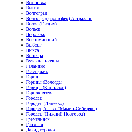
Винновка
Витим
Волгоград
Волгоград (трансфер) Астрахань
Волос (Греция)
Вольск
Ворогово
Воспоминаний
Выборг
Выкса
Вытегра
Вятские поляны
Галанино
Геленджик
Горицы
Горицы (Вологда)
Горицы (Кириллов)
Горнокнязевск
Городец
Городец (Дивеево)
Городец (на т/х "Мамин-Сибиряк")
Городец (Нижний Новгород)
Гремячинск
Грозный
Давид городок