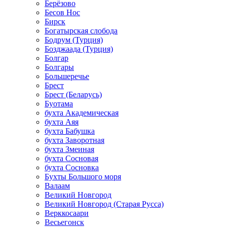
Берёзово
Бесов Нос
Бирск
Богатырская слобода
Бодрум (Турция)
Бозджаада (Турция)
Болгар
Болгары
Большеречье
Брест
Брест (Беларусь)
Буотама
бухта Академическая
бухта Аяя
бухта Бабушка
бухта Заворотная
бухта Змеиная
бухта Сосновая
бухта Сосновка
Бухты Большого моря
Валаам
Великий Новгород
Великий Новгород (Старая Русса)
Верккосаари
Весьегонск