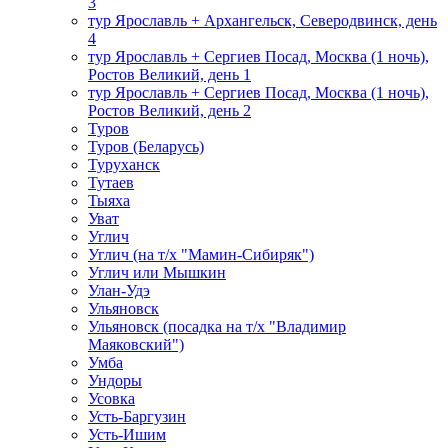
3
тур Ярославль + Архангельск, Северодвинск, день
4
тур Ярославль + Сергиев Посад, Москва (1 ночь),
Ростов Великий, день 1
тур Ярославль + Сергиев Посад, Москва (1 ночь),
Ростов Великий, день 2
Туров
Туров (Беларусь)
Туруханск
Тутаев
Тыяха
Уват
Углич
Углич (на т/х "Мамин-Сибиряк")
Углич или Мышкин
Улан-Удэ
Ульяновск
Ульяновск (посадка на т/х "Владимир
Маяковский")
Умба
Ундоры
Усовка
Усть-Баргузин
Усть-Ишим