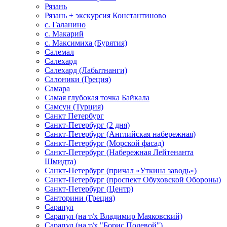
Рязань
Рязань + экскурсия Константиново
с. Галанино
с. Макарий
с. Максимиха (Бурятия)
Салемал
Салехард
Салехард (Лабытнанги)
Салоники (Греция)
Самара
Самая глубокая точка Байкала
Самсун (Турция)
Санкт Петербург
Санкт-Петербург (2 дня)
Санкт-Петербург (Английская набережная)
Санкт-Петербург (Морской фасад)
Санкт-Петербург (Набережная Лейтенанта
Шмидта)
Санкт-Петербург (причал «Уткина заводь»)
Санкт-Петербург (проспект Обуховской Обороны)
Санкт-Петербург (Центр)
Санторини (Греция)
Сарапул
Сарапул (на т/х Владимир Маяковский)
Сарапул (на т/х "Борис Полевой")