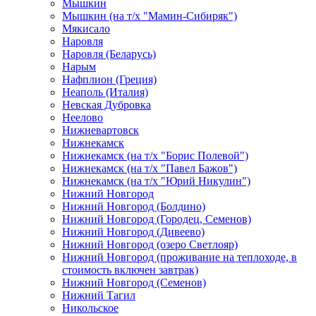
Мышкин
Мышкин (на т/х "Мамин-Сибиряк")
Мякисало
Наровля
Наровля (Беларусь)
Нарым
Нафплион (Греция)
Неаполь (Италия)
Невская Дубровка
Неелово
Нижневартовск
Нижнекамск
Нижнекамск (на т/х "Борис Полевой")
Нижнекамск (на т/х "Павел Бажов")
Нижнекамск (на т/х "Юрий Никулин")
Нижний Новгород
Нижний Новгород (Болдино)
Нижний Новгород (Городец, Семенов)
Нижний Новгород (Дивеево)
Нижний Новгород (озеро Светлояр)
Нижний Новгород (проживание на теплоходе, в
стоимость включен завтрак)
Нижний Новгород (Семенов)
Нижний Тагил
Никольское