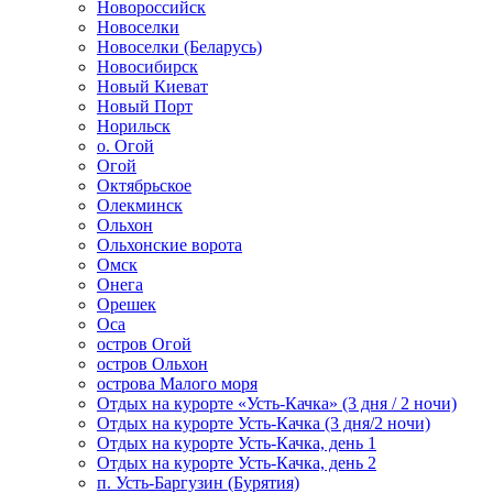
Новороссийск
Новоселки
Новоселки (Беларусь)
Новосибирск
Новый Киеват
Новый Порт
Норильск
о. Огой
Огой
Октябрьское
Олекминск
Ольхон
Ольхонские ворота
Омск
Онега
Орешек
Оса
остров Огой
остров Ольхон
острова Малого моря
Отдых на курорте «Усть-Качка» (3 дня / 2 ночи)
Отдых на курорте Усть-Качка (3 дня/2 ночи)
Отдых на курорте Усть-Качка, день 1
Отдых на курорте Усть-Качка, день 2
п. Усть-Баргузин (Бурятия)