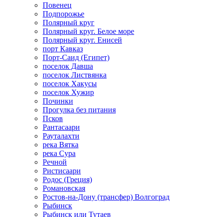
Повенец
Подпорожье
Полярный круг
Полярный круг. Белое море
Полярный круг. Енисей
порт Кавказ
Порт-Саид (Египет)
поселок Давша
поселок Листвянка
поселок Хакусы
поселок Хужир
Починки
Прогулка без питания
Псков
Рантасаари
Рауталахти
река Вятка
река Сура
Речной
Ристисаари
Родос (Греция)
Романовская
Ростов-на-Дону (трансфер) Волгоград
Рыбинск
Рыбинск или Тутаев