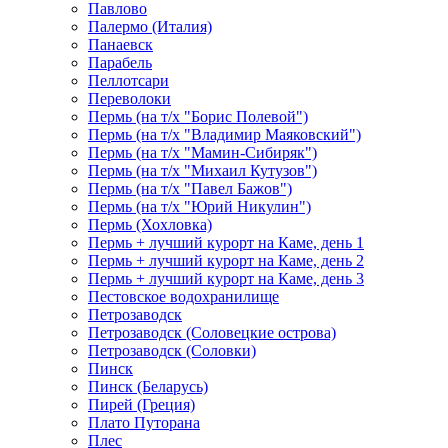
Павлово
Палермо (Италия)
Панаевск
Парабель
Пеллотсари
Переволоки
Пермь (на т/х "Борис Полевой")
Пермь (на т/х "Владимир Маяковский")
Пермь (на т/х "Мамин-Сибиряк")
Пермь (на т/х "Михаил Кутузов")
Пермь (на т/х "Павел Бажов")
Пермь (на т/х "Юрий Никулин")
Пермь (Хохловка)
Пермь + лучший курорт на Каме, день 1
Пермь + лучший курорт на Каме, день 2
Пермь + лучший курорт на Каме, день 3
Пестовское водохранилище
Петрозаводск
Петрозаводск (Соловецкие острова)
Петрозаводск (Соловки)
Пинск
Пинск (Беларусь)
Пирей (Греция)
Плато Путорана
Плес