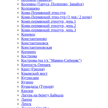
Коломна (Таруса, Поленово, Зарайск)
Колпашево
Коми-Пермяцкий этно-тур
Коми-Пермяцкий этно-тур (3 дня / 2 ночи)
Коми-пермяцкий этнотур, день 1
Коми-пермяцкий этнотур, день 2
Коми-пермяцкий этнотур, день 3
Коневец
Константиново
Константиновск
Константиновская
Коприно
Кострома
Кострома (на т/х "Мамин-Сибиряк")
Крепость Орешек
Крит (Греция)
Крымский мост
Кугрисари
Кузино
Кушадасы (Турция)
Кюсюр
Лагерь на берегу Байкала
Лаппи
Ленск