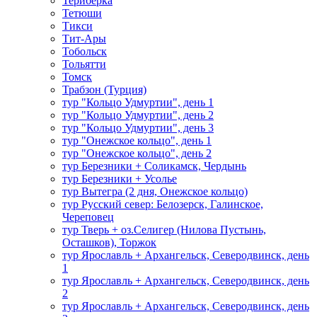
Териберка
Тетюши
Тикси
Тит-Ары
Тобольск
Тольятти
Томск
Трабзон (Турция)
тур "Кольцо Удмуртии", день 1
тур "Кольцо Удмуртии", день 2
тур "Кольцо Удмуртии", день 3
тур "Онежское кольцо", день 1
тур "Онежское кольцо", день 2
тур Березники + Соликамск, Чердынь
тур Березники + Усолье
тур Вытегра (2 дня, Онежское кольцо)
тур Русский север: Белозерск, Галинское,
Череповец
тур Тверь + оз.Селигер (Нилова Пустынь,
Осташков), Торжок
тур Ярославль + Архангельск, Северодвинск, день
1
тур Ярославль + Архангельск, Северодвинск, день
2
тур Ярославль + Архангельск, Северодвинск, день