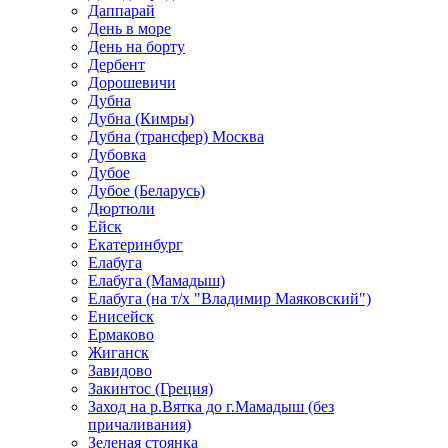
Даппарай
День в море
День на борту
Дербент
Дорошевичи
Дубна
Дубна (Кимры)
Дубна (трансфер) Москва
Дубовка
Дубое
Дубое (Беларусь)
Дюртюли
Ейск
Екатеринбург
Елабуга
Елабуга (Мамадыш)
Елабуга (на т/х "Владимир Маяковский")
Енисейск
Ермаково
Жиганск
Завидово
Закинтос (Греция)
Заход на р.Вятка до г.Мамадыш (без
причаливания)
Зеленая стоянка