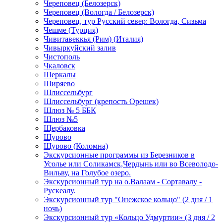
Череповец (Белозерск)
Череповец (Вологда / Белозерск)
Череповец, тур Русский север: Вологда, Сизьма
Чешме (Турция)
Чивитавеккья (Рим) (Италия)
Чивыркуйский залив
Чистополь
Чкаловск
Шеркалы
Ширяево
Шлиссельбург
Шлиссельбург (крепость Орешек)
Шлюз № 5 ББК
Шлюз №5
Щербаковка
Щурово
Щурово (Коломна)
Экскурсионные программы из Березников в
Усолье или Соликамск,Чердынь или во Всеволодо-
Вильву, на Голубое озеро.
Экскурсионный тур на о.Валаам - Сортавалу -
Рускеалу.
Экскурсионный тур "Онежское кольцо" (2 дня / 1
ночь)
Экскурсионный тур «Кольцо Удмуртии» (3 дня / 2