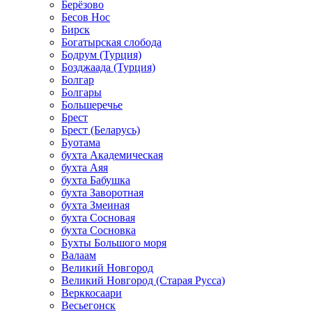
Берёзово
Бесов Нос
Бирск
Богатырская слобода
Бодрум (Турция)
Бозджаада (Турция)
Болгар
Болгары
Большеречье
Брест
Брест (Беларусь)
Буотама
бухта Академическая
бухта Аяя
бухта Бабушка
бухта Заворотная
бухта Змеиная
бухта Сосновая
бухта Сосновка
Бухты Большого моря
Валаам
Великий Новгород
Великий Новгород (Старая Русса)
Верккосаари
Весьегонск