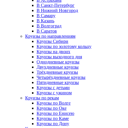
В Астрахань
В Санкт-Петербург
В Нижний Новгород
В Самару
В Казань
В Волгоград
В Саратов
Круизы по направлениям
Круизы Сибири
Круизы по золотому кольцу
Круизы на двоих
Круизы выходного дня
Однодневные круизы
Двухдневные круизы
Трёхдневные круизы
Четырёхдневные круизы
Пятидневные круизы
Круизы с детьми
Круизы с ужином
Круизы по рекам
Круизы по Волге
Круизы по Оке
Круизы по Енисею
Круизы по Каме
Круизы по Дону