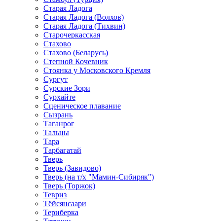
Старая Ладога
Старая Ладога (Волхов)
Старая Ладога (Тихвин)
Старочеркасская
Стахово
Стахово (Беларусь)
Степной Кочевник
Стоянка у Московского Кремля
Сургут
Сурские Зори
Сурхайте
Сценическое плавание
Сызрань
Таганрог
Тальцы
Тара
Тарбагатай
Тверь
Тверь (Завидово)
Тверь (на т/х "Мамин-Сибиряк")
Тверь (Торжок)
Тевриз
Тёйсянсаари
Териберка