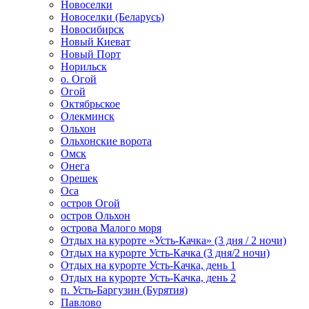
Новоселки
Новоселки (Беларусь)
Новосибирск
Новый Киеват
Новый Порт
Норильск
о. Огой
Огой
Октябрьское
Олекминск
Ольхон
Ольхонские ворота
Омск
Онега
Орешек
Оса
остров Огой
остров Ольхон
острова Малого моря
Отдых на курорте «Усть-Качка» (3 дня / 2 ночи)
Отдых на курорте Усть-Качка (3 дня/2 ночи)
Отдых на курорте Усть-Качка, день 1
Отдых на курорте Усть-Качка, день 2
п. Усть-Баргузин (Бурятия)
Павлово