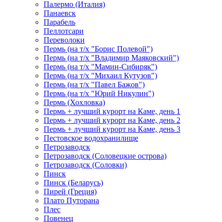
Палермо (Италия)
Панаевск
Парабель
Пеллотсари
Переволоки
Пермь (на т/х "Борис Полевой")
Пермь (на т/х "Владимир Маяковский")
Пермь (на т/х "Мамин-Сибиряк")
Пермь (на т/х "Михаил Кутузов")
Пермь (на т/х "Павел Бажов")
Пермь (на т/х "Юрий Никулин")
Пермь (Хохловка)
Пермь + лучший курорт на Каме, день 1
Пермь + лучший курорт на Каме, день 2
Пермь + лучший курорт на Каме, день 3
Пестовское водохранилище
Петрозаводск
Петрозаводск (Соловецкие острова)
Петрозаводск (Соловки)
Пинск
Пинск (Беларусь)
Пирей (Греция)
Плато Путорана
Плес
Повенец