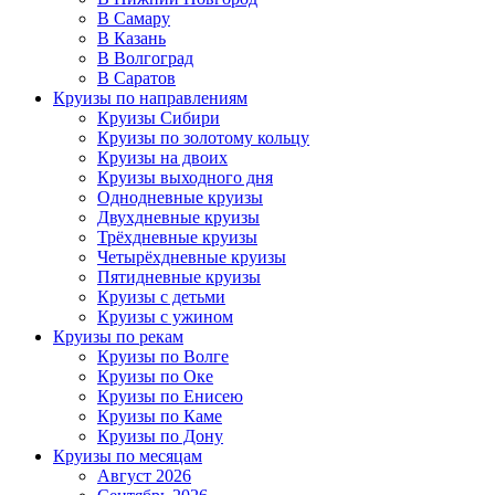
В Самару
В Казань
В Волгоград
В Саратов
Круизы по направлениям
Круизы Сибири
Круизы по золотому кольцу
Круизы на двоих
Круизы выходного дня
Однодневные круизы
Двухдневные круизы
Трёхдневные круизы
Четырёхдневные круизы
Пятидневные круизы
Круизы с детьми
Круизы с ужином
Круизы по рекам
Круизы по Волге
Круизы по Оке
Круизы по Енисею
Круизы по Каме
Круизы по Дону
Круизы по месяцам
Август 2026