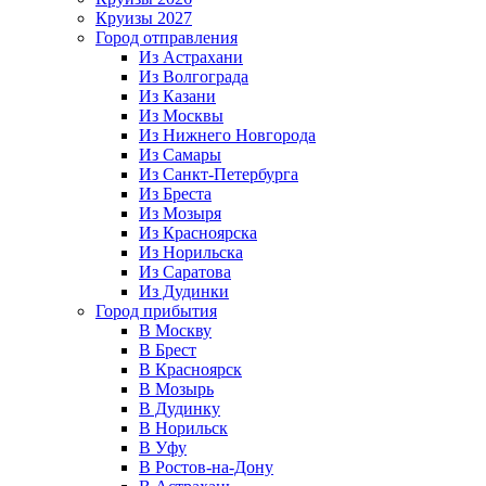
Круизы 2027
Город отправления
Из Астрахани
Из Волгограда
Из Казани
Из Москвы
Из Нижнего Новгорода
Из Самары
Из Санкт-Петербурга
Из Бреста
Из Мозыря
Из Красноярска
Из Норильска
Из Саратова
Из Дудинки
Город прибытия
В Москву
В Брест
В Красноярск
В Мозырь
В Дудинку
В Норильск
В Уфу
В Ростов-на-Дону