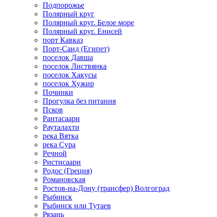
Подпорожье
Полярный круг
Полярный круг. Белое море
Полярный круг. Енисей
порт Кавказ
Порт-Саид (Египет)
поселок Давша
поселок Листвянка
поселок Хакусы
поселок Хужир
Починки
Прогулка без питания
Псков
Рантасаари
Рауталахти
река Вятка
река Сура
Речной
Ристисаари
Родос (Греция)
Романовская
Ростов-на-Дону (трансфер) Волгоград
Рыбинск
Рыбинск или Тутаев
Рязань