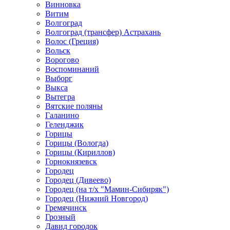
Винновка
Витим
Волгоград
Волгоград (трансфер) Астрахань
Волос (Греция)
Вольск
Ворогово
Воспоминаний
Выборг
Выкса
Вытегра
Вятские поляны
Галанино
Геленджик
Горицы
Горицы (Вологда)
Горицы (Кириллов)
Горнокнязевск
Городец
Городец (Дивеево)
Городец (на т/х "Мамин-Сибиряк")
Городец (Нижний Новгород)
Гремячинск
Грозный
Давид городок