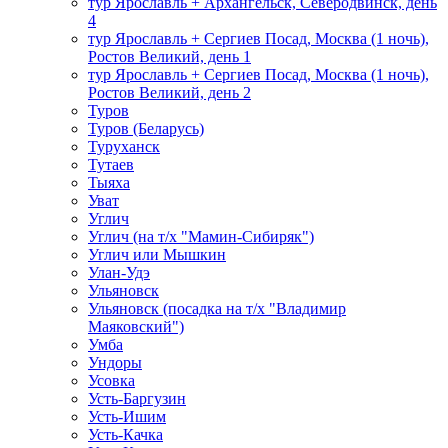
тур Ярославль + Архангельск, Северодвинск, день
4
тур Ярославль + Сергиев Посад, Москва (1 ночь),
Ростов Великий, день 1
тур Ярославль + Сергиев Посад, Москва (1 ночь),
Ростов Великий, день 2
Туров
Туров (Беларусь)
Туруханск
Тутаев
Тыяха
Уват
Углич
Углич (на т/х "Мамин-Сибиряк")
Углич или Мышкин
Улан-Удэ
Ульяновск
Ульяновск (посадка на т/х "Владимир
Маяковский")
Умба
Ундоры
Усовка
Усть-Баргузин
Усть-Ишим
Усть-Качка