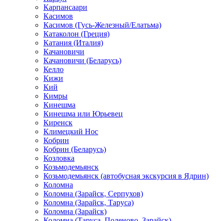
Карпансаари
Касимов
Касимов (Гусь-Железный/Елатьма)
Катаколон (Греция)
Катания (Италия)
Качановичи
Качановичи (Беларусь)
Келло
Кижи
Кий
Кимры
Кинешма
Кинешма или Юрьевец
Киренск
Климецкий Нос
Кобрин
Кобрин (Беларусь)
Козловка
Козьмодемьянск
Козьмодемьянск (автобусная экскурсия в Ядрин)
Коломна
Коломна (Зарайск, Серпухов)
Коломна (Зарайск, Таруса)
Коломна (Зарайск)
Коломна (Таруса, Поленово, Зарайск)