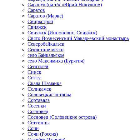
Сарапул (на т/х «Юрий Никулин»)
Саратов
Саратов (Маркс)
Свирьстрой
Свияжск
Свияжск (Иннополис, Свияжск)
Свято-Вознесенский Макарьевский монастырь
Северобайкальск
Секретное место
село Байкальское
село Максимиха (Бурятия)
Сенгилей
Синск
Ситту
Скала Шаманка
Соликамск
Соловецкие острова
Сортавала
Сосенки
Сосновец
Сосновец (Соловецкие острова)
Соттинцы
Сочи
Сочи (Россия)
Стамбул (Турция)