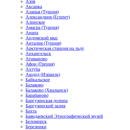
Азов
Аксарка
Аланья (Турция)
Александрия (Египет)
Алинское
Амасра (Турция)
Анапа
Андомский мыс
Анталия (Турция)
Арктическая станция на льду
Архангельск
Атаманово
Афон (Греция)
Ахтуба
Ашдод (Израиль)
Байкальское
Балаково
Балаково (Хвалынск)
Барабаново
Баргузинская долина
Баргузинский залив
Бахта
Баяндаевский Этнографический музей
Беломорск
Березники