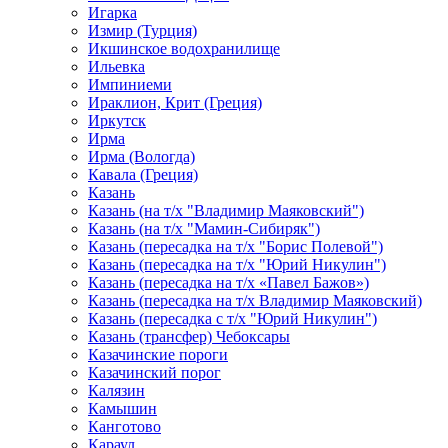
Игарка
Измир (Турция)
Икшинское водохранилище
Ильевка
Импиниеми
Ираклион, Крит (Греция)
Иркутск
Ирма
Ирма (Вологда)
Кавала (Греция)
Казань
Казань (на т/х "Владимир Маяковский")
Казань (на т/х "Мамин-Сибиряк")
Казань (пересадка на т/х "Борис Полевой")
Казань (пересадка на т/х "Юрий Никулин")
Казань (пересадка на т/х «Павел Бажов»)
Казань (пересадка на т/х Владимир Маяковский)
Казань (пересадка с т/х "Юрий Никулин")
Казань (трансфер) Чебоксары
Казачинские пороги
Казачинский порог
Калязин
Камышин
Канготово
Караул