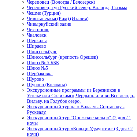
Череповец (Вологда / Белозерск)
Череповец, тур Русский север: Вологда, Сизьма
Чешме (Турция)
Чивитавеккья (Рим) (Италия)
Чивыркуйский залив
Чистополь
Чкаловск
Шеркалы
Ширяево
Шлиссельбург
Шлиссельбург (крепость Орешек)
Шлюз № 5 ББК
Шлюз №5
Щербаковка
Щурово
Щурово (Коломна)
Экскурсионные программы из Березников в
Усолье или Соликамск,Чердынь или во Всеволодо-
Вильву, на Голубое озеро.
Экскурсионный тур на о.Валаам - Сортавалу -
Рускеалу.
Экскурсионный тур "Онежское кольцо" (2 дня / 1
ночь)
Экскурсионный тур «Кольцо Удмуртии» (3 дня / 2
ночи)