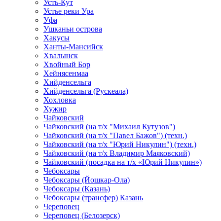
Усть-Кут
Устье реки Ура
Уфа
Ушканьи острова
Хакусы
Ханты-Мансийск
Хвалынск
Хвойный Бор
Хейнясенмаа
Хийденсельга
Хийденсельга (Рускеала)
Хохловка
Хужир
Чайковский
Чайковский (на т/х "Михаил Кутузов")
Чайковский (на т/х "Павел Бажов") (техн.)
Чайковский (на т/х "Юрий Никулин") (техн.)
Чайковский (на т/х Владимир Маяковский)
Чайковский (посадка на т/х «Юрий Никулин»)
Чебоксары
Чебоксары (Йошкар-Ола)
Чебоксары (Казань)
Чебоксары (трансфер) Казань
Череповец
Череповец (Белозерск)