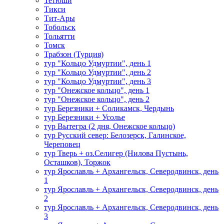
Тетюши
Тикси
Тит-Ары
Тобольск
Тольятти
Томск
Трабзон (Турция)
тур "Кольцо Удмуртии", день 1
тур "Кольцо Удмуртии", день 2
тур "Кольцо Удмуртии", день 3
тур "Онежское кольцо", день 1
тур "Онежское кольцо", день 2
тур Березники + Соликамск, Чердынь
тур Березники + Усолье
тур Вытегра (2 дня, Онежское кольцо)
тур Русский север: Белозерск, Галинское,
Череповец
тур Тверь + оз.Селигер (Нилова Пустынь,
Осташков), Торжок
тур Ярославль + Архангельск, Северодвинск, день
1
тур Ярославль + Архангельск, Северодвинск, день
2
тур Ярославль + Архангельск, Северодвинск, день
3