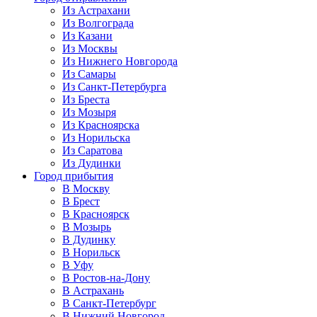
Из Астрахани
Из Волгограда
Из Казани
Из Москвы
Из Нижнего Новгорода
Из Самары
Из Санкт-Петербурга
Из Бреста
Из Мозыря
Из Красноярска
Из Норильска
Из Саратова
Из Дудинки
Город прибытия
В Москву
В Брест
В Красноярск
В Мозырь
В Дудинку
В Норильск
В Уфу
В Ростов-на-Дону
В Астрахань
В Санкт-Петербург
В Нижний Новгород