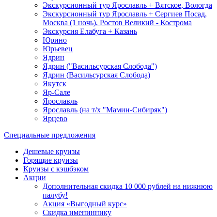
Экскурсионный тур Ярославль + Вятское, Вологда
Экскурсионный тур Ярославль + Сергиев Посад,
Москва (1 ночь), Ростов Великий - Кострома
Экскурсия Елабуга + Казань
Юрино
Юрьевец
Ядрин
Ядрин ("Васильсурская Слобода")
Ядрин (Васильсурская Слобода)
Якутск
Яр-Сале
Ярославль
Ярославль (на т/х "Мамин-Сибиряк")
Ярцево
Специальные предложения
Дешевые круизы
Горящие круизы
Круизы с кэшбэком
Акции
Дополнительная скидка 10 000 рублей на нижнюю
палубу!
Акция «Выгодный курс»
Скидка имениннику