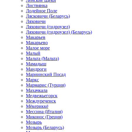
Ленские Щеки
Листвянка
Лодейное Поле
Лясковичи (Беларусь)
Ляховичи
Ляховичи (гидроузел)
Ляховичи (гидроузел) (Беларусь)
Макарьев
Макарьево
Малое море
Малый
Мальта (Мальта)
Мамадыш
Мандроги
Мариинский Посад
Маркс
Мармарис (Турция)
Махачкала
Медвежьегорск
Междуреченск
Мёкериккё
Мессина (Италия)
Миконос (Греция)
Мозырь
Мозырь (Беларусь)