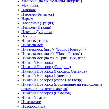
Мышкин (на т/х "Мамин-Сибиряк")
Мякисало
Наровля
Наровля (Беларусь)
Нарым
Нафплион (Греция)
Неаполь (Италия)
Невская Дубровка
Неелово
Нижневартовск
Нижнекамск
Нижнекамск (на т/х "Борис Полевой")
Нижнекамск (на т/х "Павел Бажов")
Нижнекамск (на т/х "Юрий Никулин")
Нижний Новгород
Нижний Новгород (Болдино)
Нижний Новгород (Городец, Семенов)
Нижний Новгород (Дивеево)
Нижний Новгород (озеро Светлояр)
Нижний Новгород (проживание на теплоходе, в
стоимость включен завтрак)
Нижний Новгород (Семенов)
Нижний Тагил
Никольское
Новороссийск