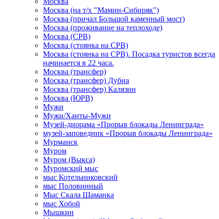
Москва
Москва (на т/х "Мамин-Сибиряк")
Москва (причал Большой каменный мост)
Москва (проживание на теплоходе)
Москва (СРВ)
Москва (стоянка на СРВ)
Москва (стоянка на СРВ). Посадка туристов всегда
начинается в 22 часа.
Москва (трансфер)
Москва (трансфер) Дубна
Москва (трансфер) Калязин
Москва (ЮРВ)
Мужи
Мужи/Ханты-Мужи
Музей-диорама «Прорыв блокады Ленинграда»
музей-заповедник «Прорыв блокады Ленинграда»
Мурманск
Муром
Муром (Выкса)
Муромский мыс
мыс Котельниковский
мыс Половинный
Мыс Скала Шаманка
мыс Хобой
Мышкин