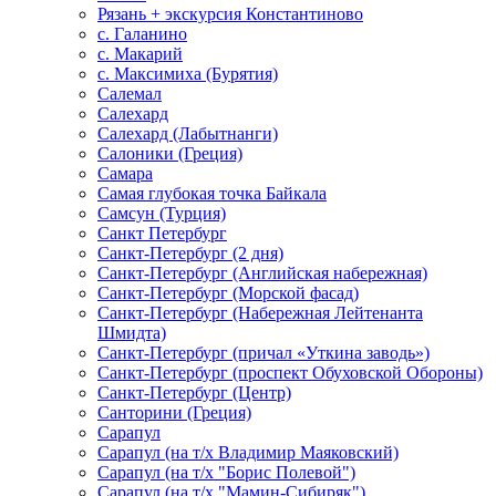
Рязань + экскурсия Константиново
с. Галанино
с. Макарий
с. Максимиха (Бурятия)
Салемал
Салехард
Салехард (Лабытнанги)
Салоники (Греция)
Самара
Самая глубокая точка Байкала
Самсун (Турция)
Санкт Петербург
Санкт-Петербург (2 дня)
Санкт-Петербург (Английская набережная)
Санкт-Петербург (Морской фасад)
Санкт-Петербург (Набережная Лейтенанта
Шмидта)
Санкт-Петербург (причал «Уткина заводь»)
Санкт-Петербург (проспект Обуховской Обороны)
Санкт-Петербург (Центр)
Санторини (Греция)
Сарапул
Сарапул (на т/х Владимир Маяковский)
Сарапул (на т/х "Борис Полевой")
Сарапул (на т/х "Мамин-Сибиряк")