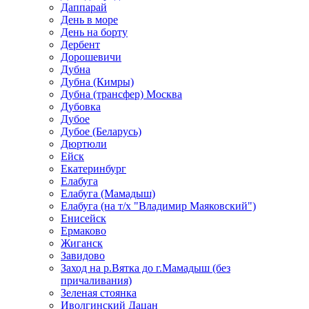
Даппарай
День в море
День на борту
Дербент
Дорошевичи
Дубна
Дубна (Кимры)
Дубна (трансфер) Москва
Дубовка
Дубое
Дубое (Беларусь)
Дюртюли
Ейск
Екатеринбург
Елабуга
Елабуга (Мамадыш)
Елабуга (на т/х "Владимир Маяковский")
Енисейск
Ермаково
Жиганск
Завидово
Заход на р.Вятка до г.Мамадыш (без
причаливания)
Зеленая стоянка
Иволгинский Дацан