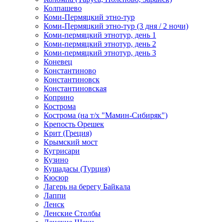
Колпашево
Коми-Пермяцкий этно-тур
Коми-Пермяцкий этно-тур (3 дня / 2 ночи)
Коми-пермяцкий этнотур, день 1
Коми-пермяцкий этнотур, день 2
Коми-пермяцкий этнотур, день 3
Коневец
Константиново
Константиновск
Константиновская
Коприно
Кострома
Кострома (на т/х "Мамин-Сибиряк")
Крепость Орешек
Крит (Греция)
Крымский мост
Кугрисари
Кузино
Кушадасы (Турция)
Кюсюр
Лагерь на берегу Байкала
Лаппи
Ленск
Ленские Столбы