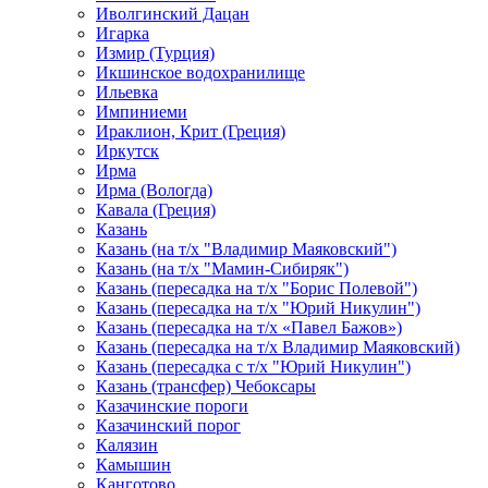
Иволгинский Дацан
Игарка
Измир (Турция)
Икшинское водохранилище
Ильевка
Импиниеми
Ираклион, Крит (Греция)
Иркутск
Ирма
Ирма (Вологда)
Кавала (Греция)
Казань
Казань (на т/х "Владимир Маяковский")
Казань (на т/х "Мамин-Сибиряк")
Казань (пересадка на т/х "Борис Полевой")
Казань (пересадка на т/х "Юрий Никулин")
Казань (пересадка на т/х «Павел Бажов»)
Казань (пересадка на т/х Владимир Маяковский)
Казань (пересадка с т/х "Юрий Никулин")
Казань (трансфер) Чебоксары
Казачинские пороги
Казачинский порог
Калязин
Камышин
Канготово