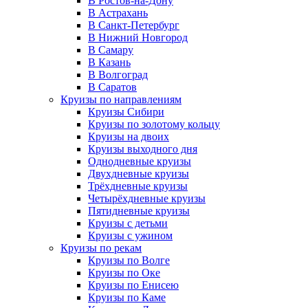
В Ростов-на-Дону
В Астрахань
В Санкт-Петербург
В Нижний Новгород
В Самару
В Казань
В Волгоград
В Саратов
Круизы по направлениям
Круизы Сибири
Круизы по золотому кольцу
Круизы на двоих
Круизы выходного дня
Однодневные круизы
Двухдневные круизы
Трёхдневные круизы
Четырёхдневные круизы
Пятидневные круизы
Круизы с детьми
Круизы с ужином
Круизы по рекам
Круизы по Волге
Круизы по Оке
Круизы по Енисею
Круизы по Каме