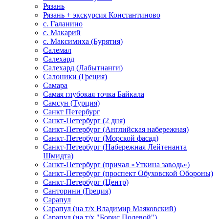
Рязань
Рязань + экскурсия Константиново
с. Галанино
с. Макарий
с. Максимиха (Бурятия)
Салемал
Салехард
Салехард (Лабытнанги)
Салоники (Греция)
Самара
Самая глубокая точка Байкала
Самсун (Турция)
Санкт Петербург
Санкт-Петербург (2 дня)
Санкт-Петербург (Английская набережная)
Санкт-Петербург (Морской фасад)
Санкт-Петербург (Набережная Лейтенанта
Шмидта)
Санкт-Петербург (причал «Уткина заводь»)
Санкт-Петербург (проспект Обуховской Обороны)
Санкт-Петербург (Центр)
Санторини (Греция)
Сарапул
Сарапул (на т/х Владимир Маяковский)
Сарапул (на т/х "Борис Полевой")