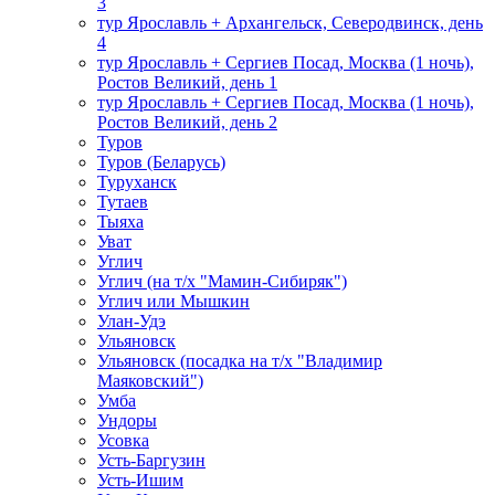
3
тур Ярославль + Архангельск, Северодвинск, день
4
тур Ярославль + Сергиев Посад, Москва (1 ночь),
Ростов Великий, день 1
тур Ярославль + Сергиев Посад, Москва (1 ночь),
Ростов Великий, день 2
Туров
Туров (Беларусь)
Туруханск
Тутаев
Тыяха
Уват
Углич
Углич (на т/х "Мамин-Сибиряк")
Углич или Мышкин
Улан-Удэ
Ульяновск
Ульяновск (посадка на т/х "Владимир
Маяковский")
Умба
Ундоры
Усовка
Усть-Баргузин
Усть-Ишим