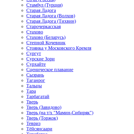
Стамбул (Турция)
Старая Ладога
Старая Ладога (Волхов)
Старая Ладога (Тихвин)
Старочеркасская
Стахово
Стахово (Беларусь)
Степной Кочевник
Стоянка у Московского Кремля
Сургут
Сурские Зори
Сурхайте
Сценическое плавание
Сызрань
Таганрог
Тальцы
Тара
Тарбагатай
Тверь
Тверь (Завидово)
Тверь (на т/х "Мамин-Сибиряк")
Тверь (Торжок)
Тевриз
Тёйсянсаари