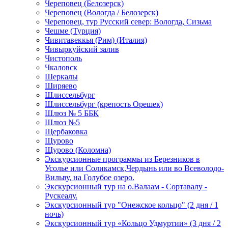
Череповец (Белозерск)
Череповец (Вологда / Белозерск)
Череповец, тур Русский север: Вологда, Сизьма
Чешме (Турция)
Чивитавеккья (Рим) (Италия)
Чивыркуйский залив
Чистополь
Чкаловск
Шеркалы
Ширяево
Шлиссельбург
Шлиссельбург (крепость Орешек)
Шлюз № 5 ББК
Шлюз №5
Щербаковка
Щурово
Щурово (Коломна)
Экскурсионные программы из Березников в
Усолье или Соликамск,Чердынь или во Всеволодо-
Вильву, на Голубое озеро.
Экскурсионный тур на о.Валаам - Сортавалу -
Рускеалу.
Экскурсионный тур "Онежское кольцо" (2 дня / 1
ночь)
Экскурсионный тур «Кольцо Удмуртии» (3 дня / 2