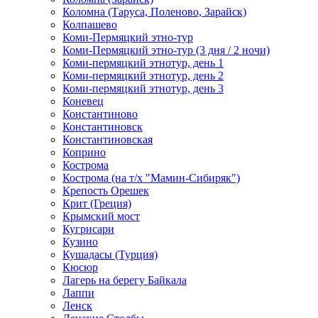
Коломна (Таруса, Поленово, Зарайск)
Колпашево
Коми-Пермяцкий этно-тур
Коми-Пермяцкий этно-тур (3 дня / 2 ночи)
Коми-пермяцкий этнотур, день 1
Коми-пермяцкий этнотур, день 2
Коми-пермяцкий этнотур, день 3
Коневец
Константиново
Константиновск
Константиновская
Коприно
Кострома
Кострома (на т/х "Мамин-Сибиряк")
Крепость Орешек
Крит (Греция)
Крымский мост
Кугрисари
Кузино
Кушадасы (Турция)
Кюсюр
Лагерь на берегу Байкала
Лаппи
Ленск