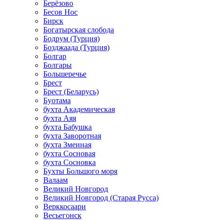
Берёзово
Бесов Нос
Бирск
Богатырская слобода
Бодрум (Турция)
Бозджаада (Турция)
Болгар
Болгары
Большеречье
Брест
Брест (Беларусь)
Буотама
бухта Академическая
бухта Аяя
бухта Бабушка
бухта Заворотная
бухта Змеиная
бухта Сосновая
бухта Сосновка
Бухты Большого моря
Валаам
Великий Новгород
Великий Новгород (Старая Русса)
Верккосаари
Весьегонск