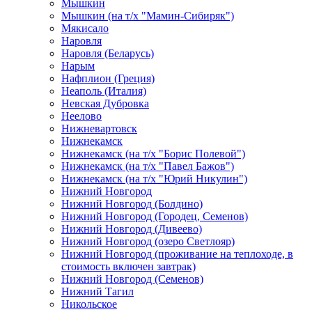
Мышкин
Мышкин (на т/х "Мамин-Сибиряк")
Мякисало
Наровля
Наровля (Беларусь)
Нарым
Нафплион (Греция)
Неаполь (Италия)
Невская Дубровка
Неелово
Нижневартовск
Нижнекамск
Нижнекамск (на т/х "Борис Полевой")
Нижнекамск (на т/х "Павел Бажов")
Нижнекамск (на т/х "Юрий Никулин")
Нижний Новгород
Нижний Новгород (Болдино)
Нижний Новгород (Городец, Семенов)
Нижний Новгород (Дивеево)
Нижний Новгород (озеро Светлояр)
Нижний Новгород (проживание на теплоходе, в
стоимость включен завтрак)
Нижний Новгород (Семенов)
Нижний Тагил
Никольское