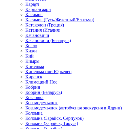
Караул
Карпансаари
Касимов
Касимов (Гусь-Железный/Елатьма)
Катаколон (Греция)
Катания (Италия)
Качановичи
Качановичи (Беларусь)
Келло
Кижи
Кий
Кимры
Кинешма
Кинешма или Юрьевец
Киренск
Климецкий Нос
Кобрин
Кобрин (Беларусь)
Козловка
Козьмодемьянск
Козьмодемьянск (автобусная экскурсия в Ядрин)
Коломна
Коломна (Зарайск, Серпухов)
Коломна (Зарайск, Таруса)
Коломна (Зарайск)