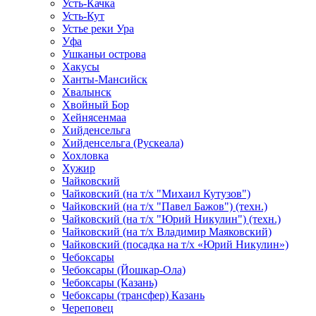
Усть-Качка
Усть-Кут
Устье реки Ура
Уфа
Ушканьи острова
Хакусы
Ханты-Мансийск
Хвалынск
Хвойный Бор
Хейнясенмаа
Хийденсельга
Хийденсельга (Рускеала)
Хохловка
Хужир
Чайковский
Чайковский (на т/х "Михаил Кутузов")
Чайковский (на т/х "Павел Бажов") (техн.)
Чайковский (на т/х "Юрий Никулин") (техн.)
Чайковский (на т/х Владимир Маяковский)
Чайковский (посадка на т/х «Юрий Никулин»)
Чебоксары
Чебоксары (Йошкар-Ола)
Чебоксары (Казань)
Чебоксары (трансфер) Казань
Череповец