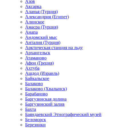
Азов
Аксарка
Аланья (Турция)
Александрия (Египет)
Алинское
Амасра (Турция)
Анапа
Андомский мыс
Анталия (Турция)
Арктическая станция на льду
Архангельск
Атаманово
Афон (Греция)
Ахтуба
Ашдод (Израиль)
Байкальское
Балаково
Балаково (Хвалынск)
Барабаново
Баргузинская долина
Баргузинский залив
Бахта
Баяндаевский Этнографический музей
Беломорск
Березники