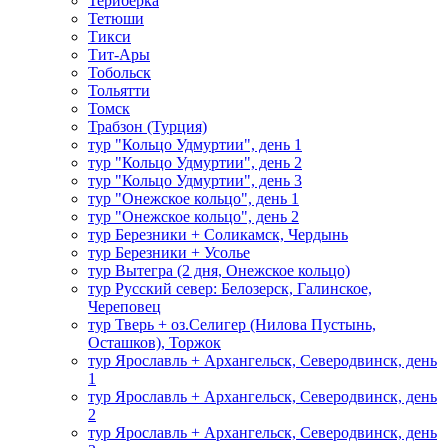
Териберка
Тетюши
Тикси
Тит-Ары
Тобольск
Тольятти
Томск
Трабзон (Турция)
тур "Кольцо Удмуртии", день 1
тур "Кольцо Удмуртии", день 2
тур "Кольцо Удмуртии", день 3
тур "Онежское кольцо", день 1
тур "Онежское кольцо", день 2
тур Березники + Соликамск, Чердынь
тур Березники + Усолье
тур Вытегра (2 дня, Онежское кольцо)
тур Русский север: Белозерск, Галинское,
Череповец
тур Тверь + оз.Селигер (Нилова Пустынь,
Осташков), Торжок
тур Ярославль + Архангельск, Северодвинск, день
1
тур Ярославль + Архангельск, Северодвинск, день
2
тур Ярославль + Архангельск, Северодвинск, день