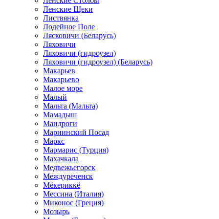
Ленские Столбы
Ленские Щеки
Листвянка
Лодейное Поле
Лясковичи (Беларусь)
Ляховичи
Ляховичи (гидроузел)
Ляховичи (гидроузел) (Беларусь)
Макарьев
Макарьево
Малое море
Малый
Мальта (Мальта)
Мамадыш
Мандроги
Мариинский Посад
Маркс
Мармарис (Турция)
Махачкала
Медвежьегорск
Междуреченск
Мёкериккё
Мессина (Италия)
Миконос (Греция)
Мозырь