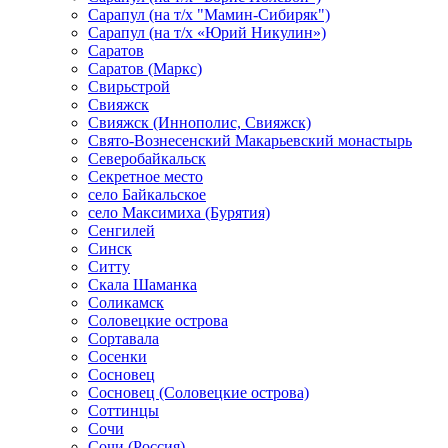
Сарапул (на т/х "Мамин-Сибиряк")
Сарапул (на т/х «Юрий Никулин»)
Саратов
Саратов (Маркс)
Свирьстрой
Свияжск
Свияжск (Иннополис, Свияжск)
Свято-Вознесенский Макарьевский монастырь
Северобайкальск
Секретное место
село Байкальское
село Максимиха (Бурятия)
Сенгилей
Синск
Ситту
Скала Шаманка
Соликамск
Соловецкие острова
Сортавала
Сосенки
Сосновец
Сосновец (Соловецкие острова)
Соттинцы
Сочи
Сочи (Россия)