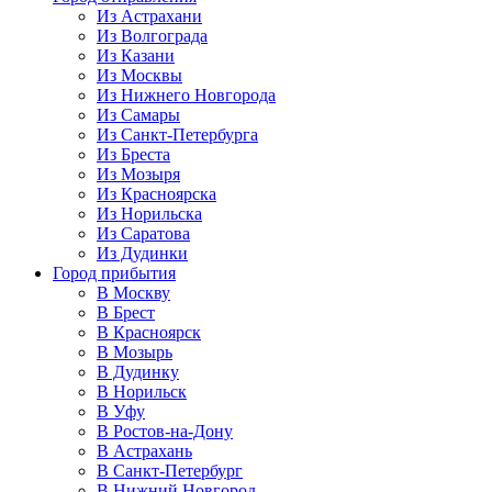
Из Астрахани
Из Волгограда
Из Казани
Из Москвы
Из Нижнего Новгорода
Из Самары
Из Санкт-Петербурга
Из Бреста
Из Мозыря
Из Красноярска
Из Норильска
Из Саратова
Из Дудинки
Город прибытия
В Москву
В Брест
В Красноярск
В Мозырь
В Дудинку
В Норильск
В Уфу
В Ростов-на-Дону
В Астрахань
В Санкт-Петербург
В Нижний Новгород