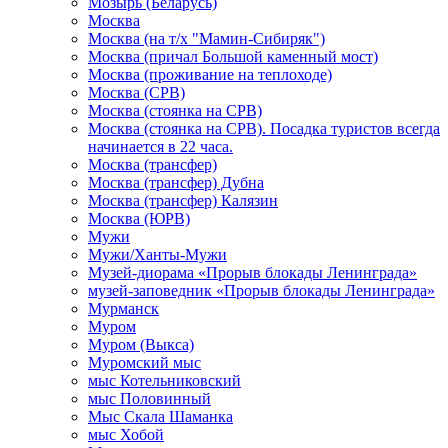
Мозырь (Беларусь)
Москва
Москва (на т/х "Мамин-Сибиряк")
Москва (причал Большой каменный мост)
Москва (проживание на теплоходе)
Москва (СРВ)
Москва (стоянка на СРВ)
Москва (стоянка на СРВ). Посадка туристов всегда
начинается в 22 часа.
Москва (трансфер)
Москва (трансфер) Дубна
Москва (трансфер) Калязин
Москва (ЮРВ)
Мужи
Мужи/Ханты-Мужи
Музей-диорама «Прорыв блокады Ленинграда»
музей-заповедник «Прорыв блокады Ленинграда»
Мурманск
Муром
Муром (Выкса)
Муромский мыс
мыс Котельниковский
мыс Половинный
Мыс Скала Шаманка
мыс Хобой