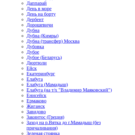
Даппарай
День в море
День на борту
Дербент
Дорошевичи
Дубна
Дубна (Кимры)
Дубна (трансфер) Москва
Дубовка
Дубое
Дубое (Беларусь)
Дюртюли
Ейск
Екатеринбург
Елабуга
Елабуга (Мамадыш)
Елабуга (на т/х "Владимир Маяковский")
Енисейск
Ермаково
Жиганск
Завидово
Закинтос (Греция)
Заход на р.Вятка до г.Мамадыш (без
причаливания)
Зеленая стоянка