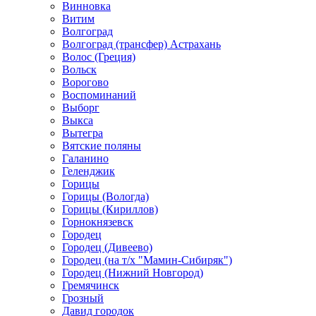
Винновка
Витим
Волгоград
Волгоград (трансфер) Астрахань
Волос (Греция)
Вольск
Ворогово
Воспоминаний
Выборг
Выкса
Вытегра
Вятские поляны
Галанино
Геленджик
Горицы
Горицы (Вологда)
Горицы (Кириллов)
Горнокнязевск
Городец
Городец (Дивеево)
Городец (на т/х "Мамин-Сибиряк")
Городец (Нижний Новгород)
Гремячинск
Грозный
Давид городок