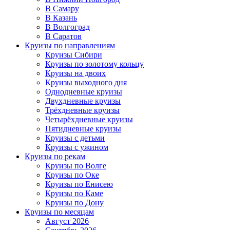
В Самару
В Казань
В Волгоград
В Саратов
Круизы по направлениям
Круизы Сибири
Круизы по золотому кольцу
Круизы на двоих
Круизы выходного дня
Однодневные круизы
Двухдневные круизы
Трёхдневные круизы
Четырёхдневные круизы
Пятидневные круизы
Круизы с детьми
Круизы с ужином
Круизы по рекам
Круизы по Волге
Круизы по Оке
Круизы по Енисею
Круизы по Каме
Круизы по Дону
Круизы по месяцам
Август 2026