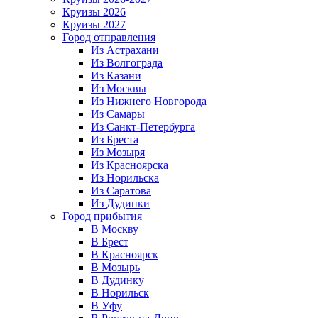
Круизы 2026
Круизы 2027
Город отправления
Из Астрахани
Из Волгограда
Из Казани
Из Москвы
Из Нижнего Новгорода
Из Самары
Из Санкт-Петербурга
Из Бреста
Из Мозыря
Из Красноярска
Из Норильска
Из Саратова
Из Дудинки
Город прибытия
В Москву
В Брест
В Красноярск
В Мозырь
В Дудинку
В Норильск
В Уфу