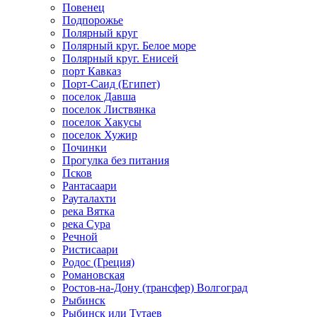
Повенец
Подпорожье
Полярный круг
Полярный круг. Белое море
Полярный круг. Енисей
порт Кавказ
Порт-Саид (Египет)
поселок Давша
поселок Листвянка
поселок Хакусы
поселок Хужир
Починки
Прогулка без питания
Псков
Рантасаари
Рауталахти
река Вятка
река Сура
Речной
Ристисаари
Родос (Греция)
Романовская
Ростов-на-Дону (трансфер) Волгоград
Рыбинск
Рыбинск или Тутаев