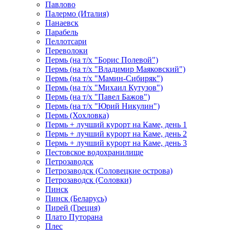
Павлово
Палермо (Италия)
Панаевск
Парабель
Пеллотсари
Переволоки
Пермь (на т/х "Борис Полевой")
Пермь (на т/х "Владимир Маяковский")
Пермь (на т/х "Мамин-Сибиряк")
Пермь (на т/х "Михаил Кутузов")
Пермь (на т/х "Павел Бажов")
Пермь (на т/х "Юрий Никулин")
Пермь (Хохловка)
Пермь + лучший курорт на Каме, день 1
Пермь + лучший курорт на Каме, день 2
Пермь + лучший курорт на Каме, день 3
Пестовское водохранилище
Петрозаводск
Петрозаводск (Соловецкие острова)
Петрозаводск (Соловки)
Пинск
Пинск (Беларусь)
Пирей (Греция)
Плато Путорана
Плес