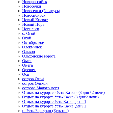
Новороссийск
Новоселки
Новоселки (Беларусь)
Новосибирск
Новый Киеват
Новый Порт
Норильск
о. Огой
Огой
Октябрьское
Олекминск
Ольхон
Ольхонские ворота
Омск
Онега
Орешек
Оса
остров Огой
остров Ольхон
острова Малого моря
Отдых на курорте «Усть-Качка» (3 дня / 2 ночи)
Отдых на курорте Усть-Качка (3 дня/2 ночи)
Отдых на курорте Усть-Качка, день 1
Отдых на курорте Усть-Качка, день 2
п. Усть-Баргузин (Бурятия)