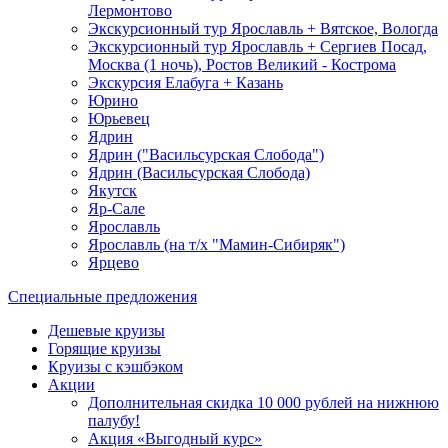
Лермонтово
Экскурсионный тур Ярославль + Вятское, Вологда
Экскурсионный тур Ярославль + Сергиев Посад,
Москва (1 ночь), Ростов Великий - Кострома
Экскурсия Елабуга + Казань
Юрино
Юрьевец
Ядрин
Ядрин ("Васильсурская Слобода")
Ядрин (Васильсурская Слобода)
Якутск
Яр-Сале
Ярославль
Ярославль (на т/х "Мамин-Сибиряк")
Ярцево
Специальные предложения
Дешевые круизы
Горящие круизы
Круизы с кэшбэком
Акции
Дополнительная скидка 10 000 рублей на нижнюю
палубу!
Акция «Выгодный курс»