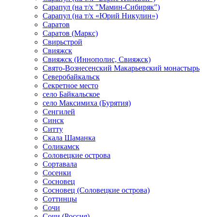
Сарапул (на т/х "Мамин-Сибиряк")
Сарапул (на т/х «Юрий Никулин»)
Саратов
Саратов (Маркс)
Свирьстрой
Свияжск
Свияжск (Иннополис, Свияжск)
Свято-Вознесенский Макарьевский монастырь
Северобайкальск
Секретное место
село Байкальское
село Максимиха (Бурятия)
Сенгилей
Синск
Ситту
Скала Шаманка
Соликамск
Соловецкие острова
Сортавала
Сосенки
Сосновец
Сосновец (Соловецкие острова)
Соттинцы
Сочи
Сочи (Россия)