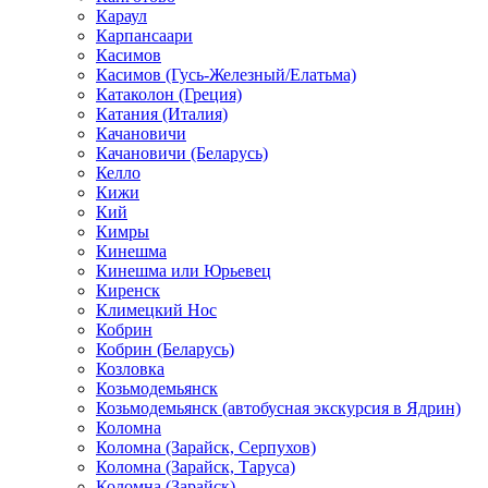
Караул
Карпансаари
Касимов
Касимов (Гусь-Железный/Елатьма)
Катаколон (Греция)
Катания (Италия)
Качановичи
Качановичи (Беларусь)
Келло
Кижи
Кий
Кимры
Кинешма
Кинешма или Юрьевец
Киренск
Климецкий Нос
Кобрин
Кобрин (Беларусь)
Козловка
Козьмодемьянск
Козьмодемьянск (автобусная экскурсия в Ядрин)
Коломна
Коломна (Зарайск, Серпухов)
Коломна (Зарайск, Таруса)
Коломна (Зарайск)