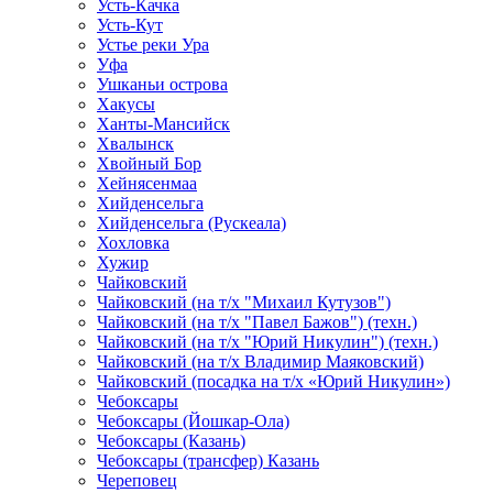
Усть-Качка
Усть-Кут
Устье реки Ура
Уфа
Ушканьи острова
Хакусы
Ханты-Мансийск
Хвалынск
Хвойный Бор
Хейнясенмаа
Хийденсельга
Хийденсельга (Рускеала)
Хохловка
Хужир
Чайковский
Чайковский (на т/х "Михаил Кутузов")
Чайковский (на т/х "Павел Бажов") (техн.)
Чайковский (на т/х "Юрий Никулин") (техн.)
Чайковский (на т/х Владимир Маяковский)
Чайковский (посадка на т/х «Юрий Никулин»)
Чебоксары
Чебоксары (Йошкар-Ола)
Чебоксары (Казань)
Чебоксары (трансфер) Казань
Череповец