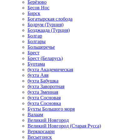
Берёзово
Бесов Нос
Бирск
Богатырская слобода
Бодрум (Турция)
Бозджаада (Турция)
Болгар
Болгары
Большеречье
Брест
Брест (Беларусь)
Буотама
бухта Академическая
бухта Аяя
бухта Бабушка
бухта Заворотная
бухта Змеиная
бухта Сосновая
бухта Сосновка
Бухты Большого моря
Валаам
Великий Новгород
Великий Новгород (Старая Русса)
Верккосаари
Весьегонск