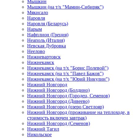
Мышкин
Мышкин (на т/х "Мамин-Сибиряк")
Мякисало
Наровля
Наровля (Беларусь)
Нарым
Нафплион (Греция)
Неаполь (Италия)
Невская Дубровка
Неелово
Нижневартовск
Нижнекамск
Нижнекамск (на т/х "Борис Полевой")
Нижнекамск (на т/х "Павел Бажов")
Нижнекамск (на т/х "Юрий Никулин")
Нижний Новгород
Нижний Новгород (Болдино)
Нижний Новгород (Городец, Семенов)
Нижний Новгород (Дивеево)
Нижний Новгород (озеро Светлояр)
Нижний Новгород (проживание на теплоходе, в
стоимость включен завтрак)
Нижний Новгород (Семенов)
Нижний Тагил
Никольское