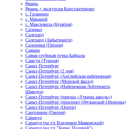
Рязань
Рязань + экскурсия Константиново
с. Галанино
с. Макарий
с. Максимиха (Бурятия)
Салемал
Салехард
Салехард (Лабытнанги)
Салоники (Греция)
Самара
Самая глубокая точка Байкала
Самсун (Турция)
Санкт Петербург
Санкт-Петербург (2 дня)
Санкт-Петербург (Английская набережная)
Санкт-Петербург (Морской фасад)
Санкт-Петербург (Набережная Лейтенанта
Шмидта)
Санкт-Петербург (причал «Уткина заводь»)
Санкт-Петербург (проспект Обуховской Обороны)
Санкт-Петербург (Центр)
Санторини (Греция)
Сарапул
Сарапул (на т/х Владимир Маяковский)
Сарапул (на т/х "Борис Полевой")