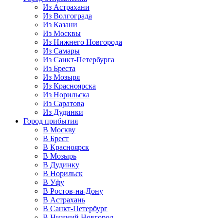
Из Астрахани
Из Волгограда
Из Казани
Из Москвы
Из Нижнего Новгорода
Из Самары
Из Санкт-Петербурга
Из Бреста
Из Мозыря
Из Красноярска
Из Норильска
Из Саратова
Из Дудинки
Город прибытия
В Москву
В Брест
В Красноярск
В Мозырь
В Дудинку
В Норильск
В Уфу
В Ростов-на-Дону
В Астрахань
В Санкт-Петербург
В Нижний Новгород