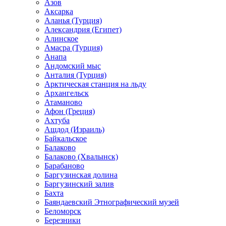
Азов
Аксарка
Аланья (Турция)
Александрия (Египет)
Алинское
Амасра (Турция)
Анапа
Андомский мыс
Анталия (Турция)
Арктическая станция на льду
Архангельск
Атаманово
Афон (Греция)
Ахтуба
Ашдод (Израиль)
Байкальское
Балаково
Балаково (Хвалынск)
Барабаново
Баргузинская долина
Баргузинский залив
Бахта
Баяндаевский Этнографический музей
Беломорск
Березники