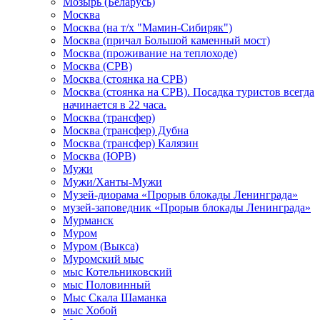
Мозырь (Беларусь)
Москва
Москва (на т/х "Мамин-Сибиряк")
Москва (причал Большой каменный мост)
Москва (проживание на теплоходе)
Москва (СРВ)
Москва (стоянка на СРВ)
Москва (стоянка на СРВ). Посадка туристов всегда
начинается в 22 часа.
Москва (трансфер)
Москва (трансфер) Дубна
Москва (трансфер) Калязин
Москва (ЮРВ)
Мужи
Мужи/Ханты-Мужи
Музей-диорама «Прорыв блокады Ленинграда»
музей-заповедник «Прорыв блокады Ленинграда»
Мурманск
Муром
Муром (Выкса)
Муромский мыс
мыс Котельниковский
мыс Половинный
Мыс Скала Шаманка
мыс Хобой