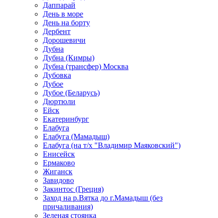
Даппарай
День в море
День на борту
Дербент
Дорошевичи
Дубна
Дубна (Кимры)
Дубна (трансфер) Москва
Дубовка
Дубое
Дубое (Беларусь)
Дюртюли
Ейск
Екатеринбург
Елабуга
Елабуга (Мамадыш)
Елабуга (на т/х "Владимир Маяковский")
Енисейск
Ермаково
Жиганск
Завидово
Закинтос (Греция)
Заход на р.Вятка до г.Мамадыш (без
причаливания)
Зеленая стоянка