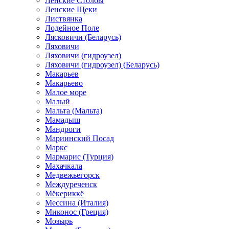
Ленские Столбы
Ленские Щеки
Листвянка
Лодейное Поле
Лясковичи (Беларусь)
Ляховичи
Ляховичи (гидроузел)
Ляховичи (гидроузел) (Беларусь)
Макарьев
Макарьево
Малое море
Малый
Мальта (Мальта)
Мамадыш
Мандроги
Мариинский Посад
Маркс
Мармарис (Турция)
Махачкала
Медвежьегорск
Междуреченск
Мёкериккё
Мессина (Италия)
Миконос (Греция)
Мозырь