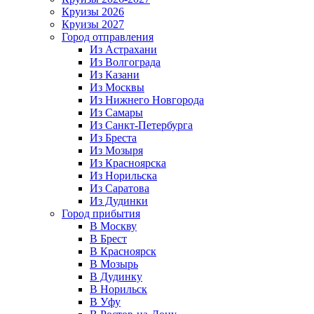
Круизы 2026
Круизы 2027
Город отправления
Из Астрахани
Из Волгограда
Из Казани
Из Москвы
Из Нижнего Новгорода
Из Самары
Из Санкт-Петербурга
Из Бреста
Из Мозыря
Из Красноярска
Из Норильска
Из Саратова
Из Дудинки
Город прибытия
В Москву
В Брест
В Красноярск
В Мозырь
В Дудинку
В Норильск
В Уфу