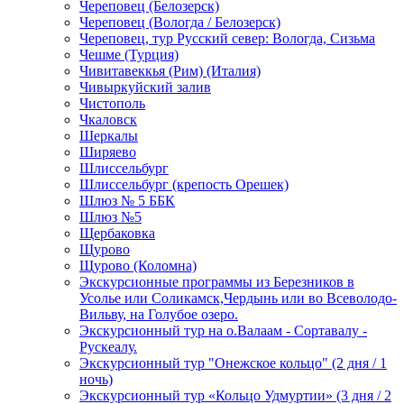
Череповец (Белозерск)
Череповец (Вологда / Белозерск)
Череповец, тур Русский север: Вологда, Сизьма
Чешме (Турция)
Чивитавеккья (Рим) (Италия)
Чивыркуйский залив
Чистополь
Чкаловск
Шеркалы
Ширяево
Шлиссельбург
Шлиссельбург (крепость Орешек)
Шлюз № 5 ББК
Шлюз №5
Щербаковка
Щурово
Щурово (Коломна)
Экскурсионные программы из Березников в
Усолье или Соликамск,Чердынь или во Всеволодо-
Вильву, на Голубое озеро.
Экскурсионный тур на о.Валаам - Сортавалу -
Рускеалу.
Экскурсионный тур "Онежское кольцо" (2 дня / 1
ночь)
Экскурсионный тур «Кольцо Удмуртии» (3 дня / 2