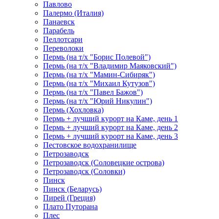
Павлово
Палермо (Италия)
Панаевск
Парабель
Пеллотсари
Переволоки
Пермь (на т/х "Борис Полевой")
Пермь (на т/х "Владимир Маяковский")
Пермь (на т/х "Мамин-Сибиряк")
Пермь (на т/х "Михаил Кутузов")
Пермь (на т/х "Павел Бажов")
Пермь (на т/х "Юрий Никулин")
Пермь (Хохловка)
Пермь + лучший курорт на Каме, день 1
Пермь + лучший курорт на Каме, день 2
Пермь + лучший курорт на Каме, день 3
Пестовское водохранилище
Петрозаводск
Петрозаводск (Соловецкие острова)
Петрозаводск (Соловки)
Пинск
Пинск (Беларусь)
Пирей (Греция)
Плато Путорана
Плес