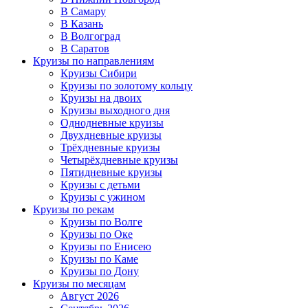
В Самару
В Казань
В Волгоград
В Саратов
Круизы по направлениям
Круизы Сибири
Круизы по золотому кольцу
Круизы на двоих
Круизы выходного дня
Однодневные круизы
Двухдневные круизы
Трёхдневные круизы
Четырёхдневные круизы
Пятидневные круизы
Круизы с детьми
Круизы с ужином
Круизы по рекам
Круизы по Волге
Круизы по Оке
Круизы по Енисею
Круизы по Каме
Круизы по Дону
Круизы по месяцам
Август 2026