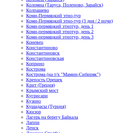
Коломна (Таруса, Поленово, Зарайск)
Колпашево
Коми-Пермяцкий этно-тур
Коми-Пермяцкий этно-тур (3 дня / 2 ночи)
Коми-пермяцкий этнотур, день 1
Коми-пермяцкий этнотур, день 2
Коми-пермяцкий этнотур, день 3
Коневец
Константиново
Константиновск
Константиновская
Коприно
Кострома
Кострома (на т/х "Мамин-Сибиряк")
Крепость Орешек
Крит (Греция)
Крымский мост
Кугрисари
Кузино
Кушадасы (Турция)
Кюсюр
Лагерь на берегу Байкала
Лаппи
Ленск