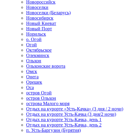
Новороссийск
Новоселки
Новоселки (Беларусь)
Новосибирск
Новый Киеват
Новый Порт
Норильск
о. Огой
Огой
Октябрьское
Олекминск
Ольхон
Ольхонские ворота
Омск
Онега
Орешек
Оса
остров Огой
остров Ольхон
острова Малого моря
Отдых на курорте «Усть-Качка» (3 дня / 2 ночи)
Отдых на курорте Усть-Качка (3 дня/2 ночи)
Отдых на курорте Усть-Качка, день 1
Отдых на курорте Усть-Качка, день 2
п. Усть-Баргузин (Бурятия)