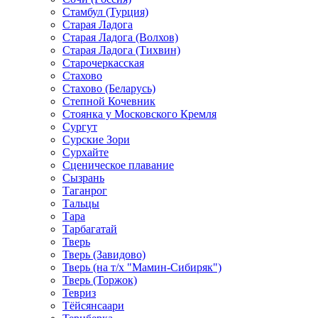
Стамбул (Турция)
Старая Ладога
Старая Ладога (Волхов)
Старая Ладога (Тихвин)
Старочеркасская
Стахово
Стахово (Беларусь)
Степной Кочевник
Стоянка у Московского Кремля
Сургут
Сурские Зори
Сурхайте
Сценическое плавание
Сызрань
Таганрог
Тальцы
Тара
Тарбагатай
Тверь
Тверь (Завидово)
Тверь (на т/х "Мамин-Сибиряк")
Тверь (Торжок)
Тевриз
Тёйсянсаари