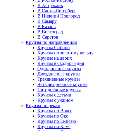
В Ростов-на-Дону
В Астрахань
В Санкт-Петербург
В Нижний Новгород
В Самару
В Казань
В Волгоград
В Саратов
Круизы по направлениям
Круизы Сибири
Круизы по золотому кольцу
Круизы на двоих
Круизы выходного дня
Однодневные круизы
Двухдневные круизы
Трёхдневные круизы
Четырёхдневные круизы
Пятидневные круизы
Круизы с детьми
Круизы с ужином
Круизы по рекам
Круизы по Волге
Круизы по Оке
Круизы по Енисею
Круизы по Каме