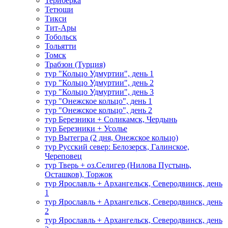
Териберка
Тетюши
Тикси
Тит-Ары
Тобольск
Тольятти
Томск
Трабзон (Турция)
тур "Кольцо Удмуртии", день 1
тур "Кольцо Удмуртии", день 2
тур "Кольцо Удмуртии", день 3
тур "Онежское кольцо", день 1
тур "Онежское кольцо", день 2
тур Березники + Соликамск, Чердынь
тур Березники + Усолье
тур Вытегра (2 дня, Онежское кольцо)
тур Русский север: Белозерск, Галинское,
Череповец
тур Тверь + оз.Селигер (Нилова Пустынь,
Осташков), Торжок
тур Ярославль + Архангельск, Северодвинск, день
1
тур Ярославль + Архангельск, Северодвинск, день
2
тур Ярославль + Архангельск, Северодвинск, день