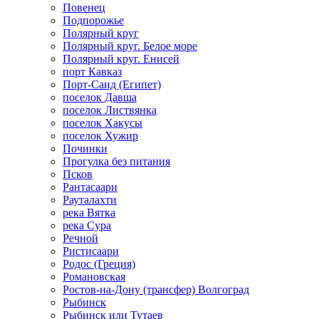
Повенец
Подпорожье
Полярный круг
Полярный круг. Белое море
Полярный круг. Енисей
порт Кавказ
Порт-Саид (Египет)
поселок Давша
поселок Листвянка
поселок Хакусы
поселок Хужир
Починки
Прогулка без питания
Псков
Рантасаари
Рауталахти
река Вятка
река Сура
Речной
Ристисаари
Родос (Греция)
Романовская
Ростов-на-Дону (трансфер) Волгоград
Рыбинск
Рыбинск или Тутаев