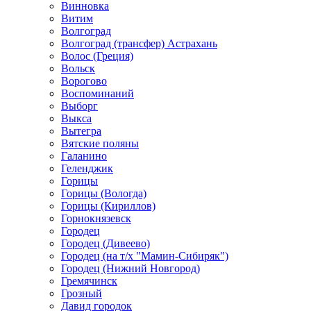
Винновка
Витим
Волгоград
Волгоград (трансфер) Астрахань
Волос (Греция)
Вольск
Ворогово
Воспоминаний
Выборг
Выкса
Вытегра
Вятские поляны
Галанино
Геленджик
Горицы
Горицы (Вологда)
Горицы (Кириллов)
Горнокнязевск
Городец
Городец (Дивеево)
Городец (на т/х "Мамин-Сибиряк")
Городец (Нижний Новгород)
Гремячинск
Грозный
Давид городок