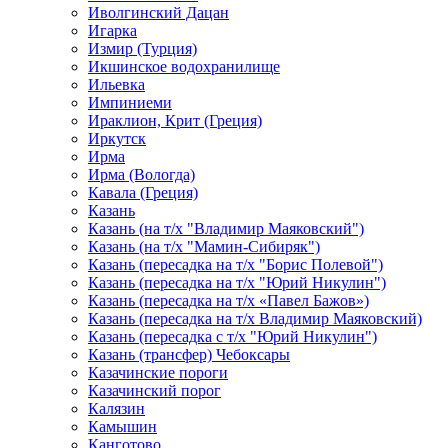
Иволгинский Дацан
Игарка
Измир (Турция)
Икшинское водохранилище
Ильевка
Импиниеми
Ираклион, Крит (Греция)
Иркутск
Ирма
Ирма (Вологда)
Кавала (Греция)
Казань
Казань (на т/х "Владимир Маяковский")
Казань (на т/х "Мамин-Сибиряк")
Казань (пересадка на т/х "Борис Полевой")
Казань (пересадка на т/х "Юрий Никулин")
Казань (пересадка на т/х «Павел Бажов»)
Казань (пересадка на т/х Владимир Маяковский)
Казань (пересадка с т/х "Юрий Никулин")
Казань (трансфер) Чебоксары
Казачинские пороги
Казачинский порог
Калязин
Камышин
Канготово