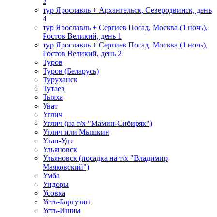
3
тур Ярославль + Архангельск, Северодвинск, день
4
тур Ярославль + Сергиев Посад, Москва (1 ночь),
Ростов Великий, день 1
тур Ярославль + Сергиев Посад, Москва (1 ночь),
Ростов Великий, день 2
Туров
Туров (Беларусь)
Туруханск
Тутаев
Тыяха
Уват
Углич
Углич (на т/х "Мамин-Сибиряк")
Углич или Мышкин
Улан-Удэ
Ульяновск
Ульяновск (посадка на т/х "Владимир
Маяковский")
Умба
Ундоры
Усовка
Усть-Баргузин
Усть-Ишим