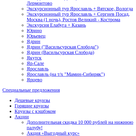
Лермонтово
Экскурсионный тур Ярославль + Вятское, Вологда
Экскурсионный тур Ярославль + Сергиев Посад,
Москва (1 ночь), Ростов Великий - Кострома
Экскурсия Елабуга + Казань
Юрино
Юрьевец
Ядрин
Ядрин ("Васильсурская Слобода")
Ядрин (Васильсурская Слобода)
Якутск
Яр-Сале
Ярославль
Ярославль (на т/х "Мамин-Сибиряк")
Ярцево
Специальные предложения
Дешевые круизы
Горящие круизы
Круизы с кэшбэком
Акции
Дополнительная скидка 10 000 рублей на нижнюю
палубу!
Акция «Выгодный курс»