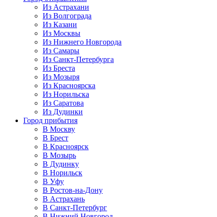
Из Астрахани
Из Волгограда
Из Казани
Из Москвы
Из Нижнего Новгорода
Из Самары
Из Санкт-Петербурга
Из Бреста
Из Мозыря
Из Красноярска
Из Норильска
Из Саратова
Из Дудинки
Город прибытия
В Москву
В Брест
В Красноярск
В Мозырь
В Дудинку
В Норильск
В Уфу
В Ростов-на-Дону
В Астрахань
В Санкт-Петербург
В Нижний Новгород