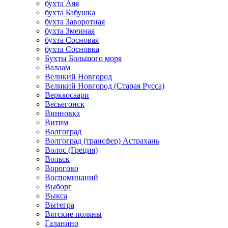
бухта Аяя
бухта Бабушка
бухта Заворотная
бухта Змеиная
бухта Сосновая
бухта Сосновка
Бухты Большого моря
Валаам
Великий Новгород
Великий Новгород (Старая Русса)
Верккосаари
Весьегонск
Винновка
Витим
Волгоград
Волгоград (трансфер) Астрахань
Волос (Греция)
Вольск
Ворогово
Воспоминаний
Выборг
Выкса
Вытегра
Вятские поляны
Галанино