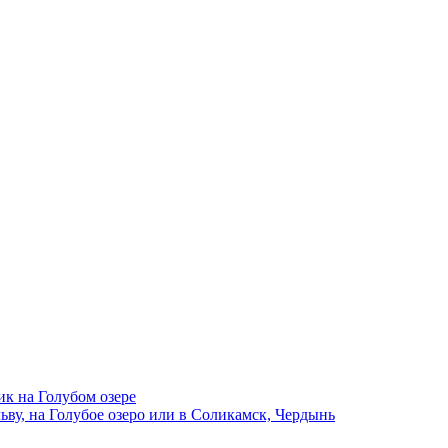
ик на Голубом озере
ву, на Голубое озеро или в Соликамск, Чердынь