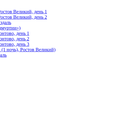
Ростов Великий, день 1
Ростов Великий, день 2
здаль
Удмуртии»)
нтово, день 1
нтово, день 2
нтово, день 3
(1 ночь), Ростов Великий)
аль