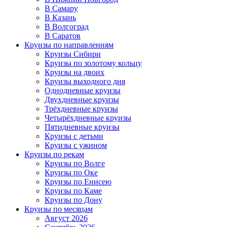
В Самару
В Казань
В Волгоград
В Саратов
Круизы по направлениям
Круизы Сибири
Круизы по золотому кольцу
Круизы на двоих
Круизы выходного дня
Однодневные круизы
Двухдневные круизы
Трёхдневные круизы
Четырёхдневные круизы
Пятидневные круизы
Круизы с детьми
Круизы с ужином
Круизы по рекам
Круизы по Волге
Круизы по Оке
Круизы по Енисею
Круизы по Каме
Круизы по Дону
Круизы по месяцам
Август 2026