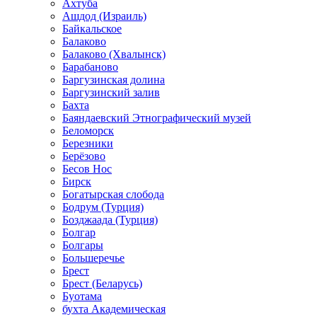
Ахтуба
Ашдод (Израиль)
Байкальское
Балаково
Балаково (Хвалынск)
Барабаново
Баргузинская долина
Баргузинский залив
Бахта
Баяндаевский Этнографический музей
Беломорск
Березники
Берёзово
Бесов Нос
Бирск
Богатырская слобода
Бодрум (Турция)
Бозджаада (Турция)
Болгар
Болгары
Большеречье
Брест
Брест (Беларусь)
Буотама
бухта Академическая