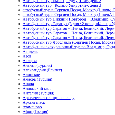
Автобусный тур «Кольцо Удмуртии», день 2
Автобусный тур «Кольцо Удмуртии», день 3
автобусный тур в Сергиев Посад, Москву (1 ночь), 
автобусный тур в Сергиев Посад, Москву (1 ночь), 
Автобусный тур Нижний Новгород + Владимир, Су
Автобусный тур Сарапул (3 дня / 2 ночи, «Кольцо 
Автобусный тур Саратов + Пенза, Белинский, Лермо
Автобусный тур Саратов + Пенза, Белинский, Лермо
Автобусный тур Саратов + Пенза, Белинский, Лермо
Автобусный тур Ярославль (Сергиев Посад, Москва 
Автобусный экскурсионный тур во Владимир, Сузд
Агидель
Азов
Аксарка
Аланья (Турция)
Александрия (Египет)
Алинское
Амасра (Турция)
Анапа
Андомский мыс
Анталия (Турция)
Арктическая станция на льду
Архангельск
Атаманово
Афон (Греция)