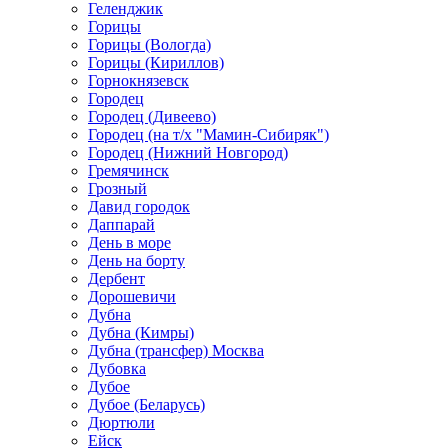
Геленджик
Горицы
Горицы (Вологда)
Горицы (Кириллов)
Горнокнязевск
Городец
Городец (Дивеево)
Городец (на т/х "Мамин-Сибиряк")
Городец (Нижний Новгород)
Гремячинск
Грозный
Давид городок
Даппарай
День в море
День на борту
Дербент
Дорошевичи
Дубна
Дубна (Кимры)
Дубна (трансфер) Москва
Дубовка
Дубое
Дубое (Беларусь)
Дюртюли
Ейск