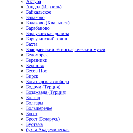
Ахтуба
Ашдод (Израиль)
Байкальское
Балаково
Балаково (Хвалынск)
Барабаново
Баргузинская долина
Баргузинский залив
Бахта
Баяндаевский Этнографический музей
Беломорск
Березники
Берёзово
Бесов Нос
Бирск
Богатырская слобода
Бодрум (Турция)
Бозджаада (Турция)
Болгар
Болгары
Большеречье
Брест
Брест (Беларусь)
Буотама
бухта Академическая