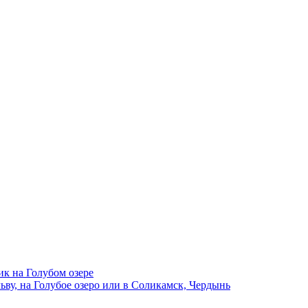
ик на Голубом озере
ву, на Голубое озеро или в Соликамск, Чердынь