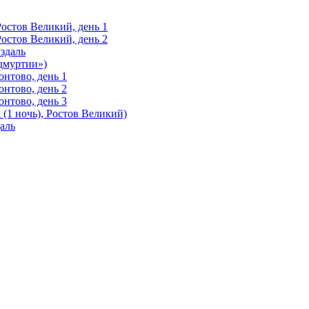
Ростов Великий, день 1
Ростов Великий, день 2
здаль
Удмуртии»)
нтово, день 1
нтово, день 2
нтово, день 3
(1 ночь), Ростов Великий)
аль