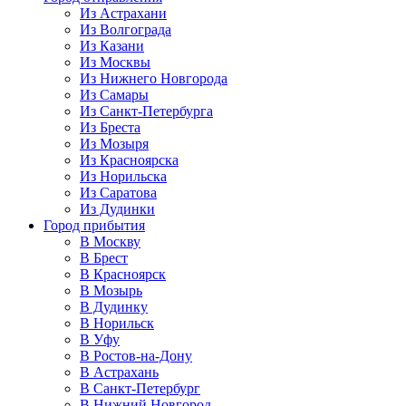
Из Астрахани
Из Волгограда
Из Казани
Из Москвы
Из Нижнего Новгорода
Из Самары
Из Санкт-Петербурга
Из Бреста
Из Мозыря
Из Красноярска
Из Норильска
Из Саратова
Из Дудинки
Город прибытия
В Москву
В Брест
В Красноярск
В Мозырь
В Дудинку
В Норильск
В Уфу
В Ростов-на-Дону
В Астрахань
В Санкт-Петербург
В Нижний Новгород