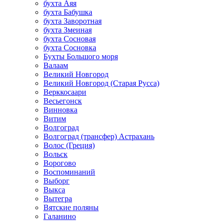
бухта Аяя
бухта Бабушка
бухта Заворотная
бухта Змеиная
бухта Сосновая
бухта Сосновка
Бухты Большого моря
Валаам
Великий Новгород
Великий Новгород (Старая Русса)
Верккосаари
Весьегонск
Винновка
Витим
Волгоград
Волгоград (трансфер) Астрахань
Волос (Греция)
Вольск
Ворогово
Воспоминаний
Выборг
Выкса
Вытегра
Вятские поляны
Галанино