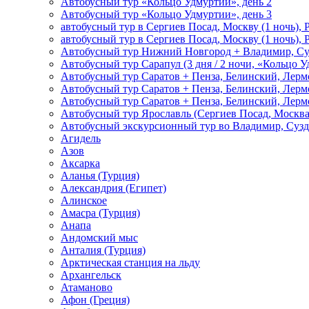
Автобусный тур «Кольцо Удмуртии», день 2
Автобусный тур «Кольцо Удмуртии», день 3
автобусный тур в Сергиев Посад, Москву (1 ночь), 
автобусный тур в Сергиев Посад, Москву (1 ночь), 
Автобусный тур Нижний Новгород + Владимир, Су
Автобусный тур Сарапул (3 дня / 2 ночи, «Кольцо 
Автобусный тур Саратов + Пенза, Белинский, Лермо
Автобусный тур Саратов + Пенза, Белинский, Лермо
Автобусный тур Саратов + Пенза, Белинский, Лермо
Автобусный тур Ярославль (Сергиев Посад, Москва 
Автобусный экскурсионный тур во Владимир, Сузд
Агидель
Азов
Аксарка
Аланья (Турция)
Александрия (Египет)
Алинское
Амасра (Турция)
Анапа
Андомский мыс
Анталия (Турция)
Арктическая станция на льду
Архангельск
Атаманово
Афон (Греция)