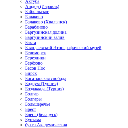
Ахтуба
Ашдод (Израиль)
Байкальское
Балаково
Балаково (Хвалынск)
Барабаново
Баргузинская долина
Баргузинский залив
Бахта
Баяндаевский Этнографический музей
Беломорск
Березники
Берёзово
Бесов Нос
Бирск
Богатырская слобода
Бодрум (Турция)
Бозджаада (Турция)
Болгар
Болгары
Большеречье
Брест
Брест (Беларусь)
Буотама
бухта Академическая