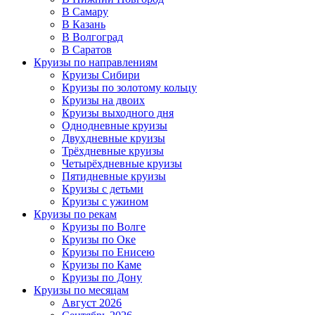
В Самару
В Казань
В Волгоград
В Саратов
Круизы по направлениям
Круизы Сибири
Круизы по золотому кольцу
Круизы на двоих
Круизы выходного дня
Однодневные круизы
Двухдневные круизы
Трёхдневные круизы
Четырёхдневные круизы
Пятидневные круизы
Круизы с детьми
Круизы с ужином
Круизы по рекам
Круизы по Волге
Круизы по Оке
Круизы по Енисею
Круизы по Каме
Круизы по Дону
Круизы по месяцам
Август 2026