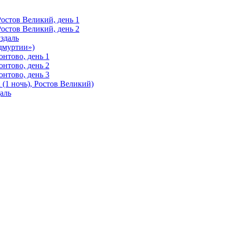
Ростов Великий, день 1
Ростов Великий, день 2
здаль
Удмуртии»)
нтово, день 1
нтово, день 2
нтово, день 3
(1 ночь), Ростов Великий)
аль