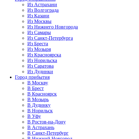
Из Астрахани
Из Волгограда
Из Казани
Из Москвы
Из Нижнего Новгорода
Из Самары
Из Санкт-Петербурга
Из Бреста
Из Мозыря
Из Красноярска
Из Норильска
Из Саратова
Из Дудинки
Город прибытия
В Москву
В Брест
В Красноярск
В Мозырь
В Дудинку
В Норильск
В Уфу
В Ростов-на-Дону
В Астрахань
В Санкт-Петербург
В Нижний Новгород