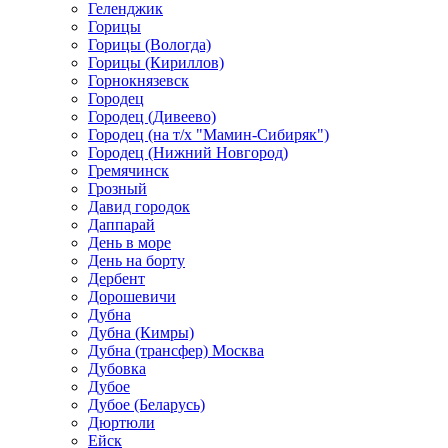
Геленджик
Горицы
Горицы (Вологда)
Горицы (Кириллов)
Горнокнязевск
Городец
Городец (Дивеево)
Городец (на т/х "Мамин-Сибиряк")
Городец (Нижний Новгород)
Гремячинск
Грозный
Давид городок
Даппарай
День в море
День на борту
Дербент
Дорошевичи
Дубна
Дубна (Кимры)
Дубна (трансфер) Москва
Дубовка
Дубое
Дубое (Беларусь)
Дюртюли
Ейск