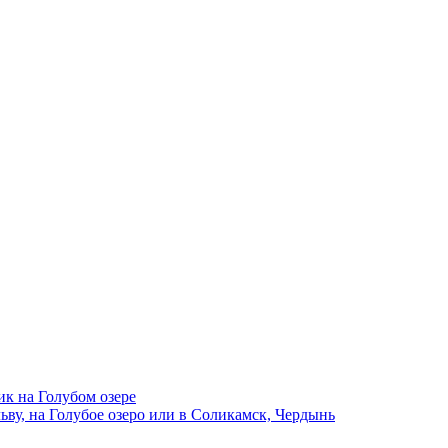
ик на Голубом озере
ву, на Голубое озеро или в Соликамск, Чердынь