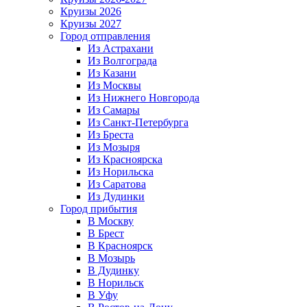
Круизы 2026
Круизы 2027
Город отправления
Из Астрахани
Из Волгограда
Из Казани
Из Москвы
Из Нижнего Новгорода
Из Самары
Из Санкт-Петербурга
Из Бреста
Из Мозыря
Из Красноярска
Из Норильска
Из Саратова
Из Дудинки
Город прибытия
В Москву
В Брест
В Красноярск
В Мозырь
В Дудинку
В Норильск
В Уфу