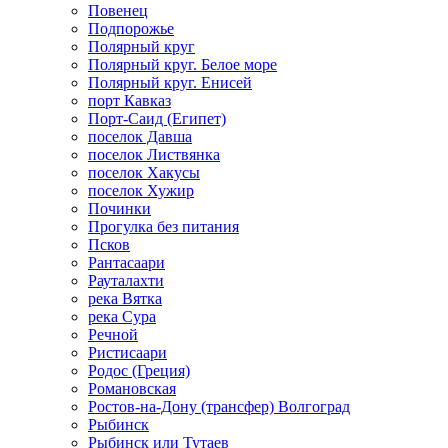
Повенец
Подпорожье
Полярный круг
Полярный круг. Белое море
Полярный круг. Енисей
порт Кавказ
Порт-Саид (Египет)
поселок Давша
поселок Листвянка
поселок Хакусы
поселок Хужир
Починки
Прогулка без питания
Псков
Рантасаари
Рауталахти
река Вятка
река Сура
Речной
Ристисаари
Родос (Греция)
Романовская
Ростов-на-Дону (трансфер) Волгоград
Рыбинск
Рыбинск или Тутаев