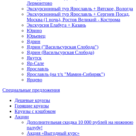
Лермонтово
Экскурсионный тур Ярославль + Вятское, Вологда
Экскурсионный тур Ярославль + Сергиев Посад,
Москва (1 ночь), Ростов Великий - Кострома
Экскурсия Елабуга + Казань
Юрино
Юрьевец
Ядрин
Ядрин ("Васильсурская Слобода")
Ядрин (Васильсурская Слобода)
Якутск
Яр-Сале
Ярославль
Ярославль (на т/х "Мамин-Сибиряк")
Ярцево
Специальные предложения
Дешевые круизы
Горящие круизы
Круизы с кэшбэком
Акции
Дополнительная скидка 10 000 рублей на нижнюю
палубу!
Акция «Выгодный курс»