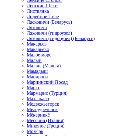
Ленские Столбы
Ленские Щеки
Листвянка
Лодейное Поле
Лясковичи (Беларусь)
Ляховичи
Ляховичи (гидроузел)
Ляховичи (гидроузел) (Беларусь)
Макарьев
Макарьево
Малое море
Малый
Мальта (Мальта)
Мамадыш
Мандроги
Мариинский Посад
Маркс
Мармарис (Турция)
Махачкала
Медвежьегорск
Междуреченск
Мёкериккё
Мессина (Италия)
Миконос (Греция)
Мозырь