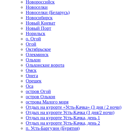
Новороссийск
Новоселки
Новоселки (Беларусь)
Новосибирск
Новый Киеват
Новый Порт
Норильск
о. Огой
Огой
Октябрьское
Олекминск
Ольхон
Ольхонские ворота
Омск
Онега
Орешек
Оса
остров Огой
остров Ольхон
острова Малого моря
Отдых на курорте «Усть-Качка» (3 дня / 2 ночи)
Отдых на курорте Усть-Качка (3 дня/2 ночи)
Отдых на курорте Усть-Качка, день 1
Отдых на курорте Усть-Качка, день 2
п. Усть-Баргузин (Бурятия)