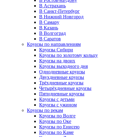
В Ростов-на-Дону
В Астрахань
В Санкт-Петербург
В Нижний Новгород
В Самару
В Казань
В Волгоград
В Саратов
Круизы по направлениям
Круизы Сибири
Круизы по золотому кольцу
Круизы на двоих
Круизы выходного дня
Однодневные круизы
Двухдневные круизы
Трёхдневные круизы
Четырёхдневные круизы
Пятидневные круизы
Круизы с детьми
Круизы с ужином
Круизы по рекам
Круизы по Волге
Круизы по Оке
Круизы по Енисею
Круизы по Каме