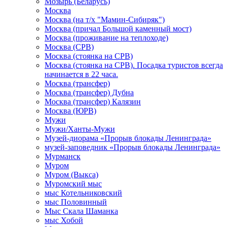
Мозырь (Беларусь)
Москва
Москва (на т/х "Мамин-Сибиряк")
Москва (причал Большой каменный мост)
Москва (проживание на теплоходе)
Москва (СРВ)
Москва (стоянка на СРВ)
Москва (стоянка на СРВ). Посадка туристов всегда
начинается в 22 часа.
Москва (трансфер)
Москва (трансфер) Дубна
Москва (трансфер) Калязин
Москва (ЮРВ)
Мужи
Мужи/Ханты-Мужи
Музей-диорама «Прорыв блокады Ленинграда»
музей-заповедник «Прорыв блокады Ленинграда»
Мурманск
Муром
Муром (Выкса)
Муромский мыс
мыс Котельниковский
мыс Половинный
Мыс Скала Шаманка
мыс Хобой