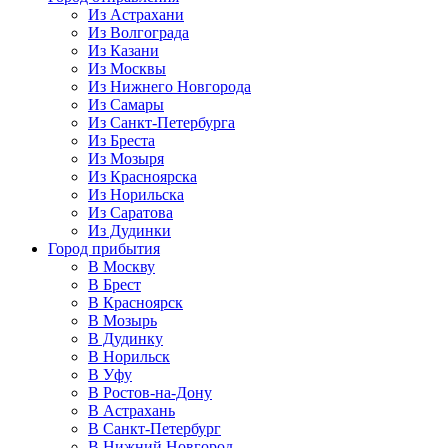
Из Астрахани
Из Волгограда
Из Казани
Из Москвы
Из Нижнего Новгорода
Из Самары
Из Санкт-Петербурга
Из Бреста
Из Мозыря
Из Красноярска
Из Норильска
Из Саратова
Из Дудинки
Город прибытия
В Москву
В Брест
В Красноярск
В Мозырь
В Дудинку
В Норильск
В Уфу
В Ростов-на-Дону
В Астрахань
В Санкт-Петербург
В Нижний Новгород