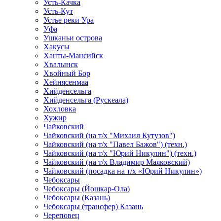
Усть-Качка
Усть-Кут
Устье реки Ура
Уфа
Ушканьи острова
Хакусы
Ханты-Мансийск
Хвалынск
Хвойный Бор
Хейнясенмаа
Хийденсельга
Хийденсельга (Рускеала)
Хохловка
Хужир
Чайковский
Чайковский (на т/х "Михаил Кутузов")
Чайковский (на т/х "Павел Бажов") (техн.)
Чайковский (на т/х "Юрий Никулин") (техн.)
Чайковский (на т/х Владимир Маяковский)
Чайковский (посадка на т/х «Юрий Никулин»)
Чебоксары
Чебоксары (Йошкар-Ола)
Чебоксары (Казань)
Чебоксары (трансфер) Казань
Череповец