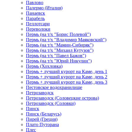
Павлово
Палермо (Италия)
Панаевск
Парабель
Пеллотсари
Переволоки
Пермь (на т/х "Борис Полевой")
Пермь (на т/х "Владимир Маяковский")
Пермь (на т/х "Мамин-Сибиряк")
Пермь (на т/х "Михаил Кутузов")
Пермь (на т/х "Павел Бажов")
Пермь (на т/х "Юрий Никулин")
Пермь (Хохловка)
Пермь + лучший курорт на Каме, день 1
Пермь + лучший курорт на Каме, день 2
Пермь + лучший курорт на Каме, день 3
Пестовское водохранилище
Петрозаводск
Петрозаводск (Соловецкие острова)
Петрозаводск (Соловки)
Пинск
Пинск (Беларусь)
Пирей (Греция)
Плато Путорана
Плес