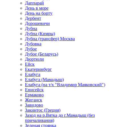
Даппарай
День в море
День на борту
Дербент
Дорошевичи
Дубна
Дубна (Кимры)
Дубна (трансфер) Москва
Дубовка
Дубое
Дубое (Беларусь)
Дюртюли
Ейск
Екатеринбург
Елабуга
Елабуга (Мамадыш)
Елабуга (на т/х "Владимир Маяковский")
Енисейск
Ермаково
Жиганск
Завидово
Закинтос (Греция)
Заход на р.Вятка до г.Мамадыш (без
причаливания)
Зеленая стоянка