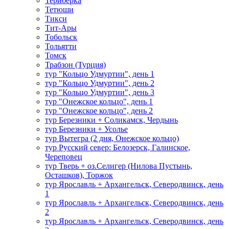
Териберка
Тетюши
Тикси
Тит-Ары
Тобольск
Тольятти
Томск
Трабзон (Турция)
тур "Кольцо Удмуртии", день 1
тур "Кольцо Удмуртии", день 2
тур "Кольцо Удмуртии", день 3
тур "Онежское кольцо", день 1
тур "Онежское кольцо", день 2
тур Березники + Соликамск, Чердынь
тур Березники + Усолье
тур Вытегра (2 дня, Онежское кольцо)
тур Русский север: Белозерск, Галинское,
Череповец
тур Тверь + оз.Селигер (Нилова Пустынь,
Осташков), Торжок
тур Ярославль + Архангельск, Северодвинск, день
1
тур Ярославль + Архангельск, Северодвинск, день
2
тур Ярославль + Архангельск, Северодвинск, день