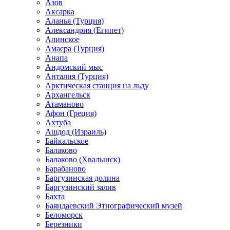
Азов
Аксарка
Аланья (Турция)
Александрия (Египет)
Алинское
Амасра (Турция)
Анапа
Андомский мыс
Анталия (Турция)
Арктическая станция на льду
Архангельск
Атаманово
Афон (Греция)
Ахтуба
Ашдод (Израиль)
Байкальское
Балаково
Балаково (Хвалынск)
Барабаново
Баргузинская долина
Баргузинский залив
Бахта
Баяндаевский Этнографический музей
Беломорск
Березники