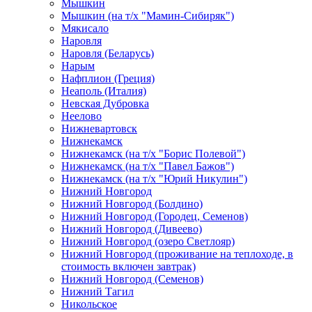
Мышкин
Мышкин (на т/х "Мамин-Сибиряк")
Мякисало
Наровля
Наровля (Беларусь)
Нарым
Нафплион (Греция)
Неаполь (Италия)
Невская Дубровка
Неелово
Нижневартовск
Нижнекамск
Нижнекамск (на т/х "Борис Полевой")
Нижнекамск (на т/х "Павел Бажов")
Нижнекамск (на т/х "Юрий Никулин")
Нижний Новгород
Нижний Новгород (Болдино)
Нижний Новгород (Городец, Семенов)
Нижний Новгород (Дивеево)
Нижний Новгород (озеро Светлояр)
Нижний Новгород (проживание на теплоходе, в
стоимость включен завтрак)
Нижний Новгород (Семенов)
Нижний Тагил
Никольское