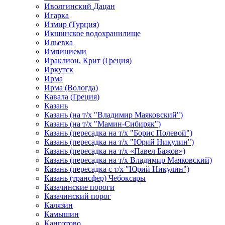
Иволгинский Дацан
Игарка
Измир (Турция)
Икшинское водохранилище
Ильевка
Импиниеми
Ираклион, Крит (Греция)
Иркутск
Ирма
Ирма (Вологда)
Кавала (Греция)
Казань
Казань (на т/х "Владимир Маяковский")
Казань (на т/х "Мамин-Сибиряк")
Казань (пересадка на т/х "Борис Полевой")
Казань (пересадка на т/х "Юрий Никулин")
Казань (пересадка на т/х «Павел Бажов»)
Казань (пересадка на т/х Владимир Маяковский)
Казань (пересадка с т/х "Юрий Никулин")
Казань (трансфер) Чебоксары
Казачинские пороги
Казачинский порог
Калязин
Камышин
Канготово