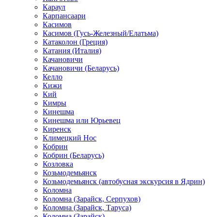
Караул
Карпансаари
Касимов
Касимов (Гусь-Железный/Елатьма)
Катаколон (Греция)
Катания (Италия)
Качановичи
Качановичи (Беларусь)
Келло
Кижи
Кий
Кимры
Кинешма
Кинешма или Юрьевец
Киренск
Климецкий Нос
Кобрин
Кобрин (Беларусь)
Козловка
Козьмодемьянск
Козьмодемьянск (автобусная экскурсия в Ядрин)
Коломна
Коломна (Зарайск, Серпухов)
Коломна (Зарайск, Таруса)
Коломна (Зарайск)