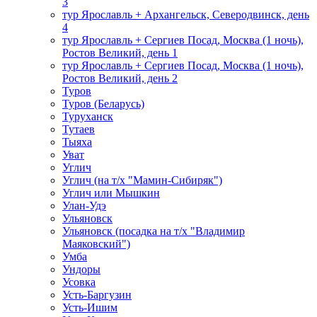
3
тур Ярославль + Архангельск, Северодвинск, день
4
тур Ярославль + Сергиев Посад, Москва (1 ночь),
Ростов Великий, день 1
тур Ярославль + Сергиев Посад, Москва (1 ночь),
Ростов Великий, день 2
Туров
Туров (Беларусь)
Туруханск
Тутаев
Тыяха
Уват
Углич
Углич (на т/х "Мамин-Сибиряк")
Углич или Мышкин
Улан-Удэ
Ульяновск
Ульяновск (посадка на т/х "Владимир
Маяковский")
Умба
Ундоры
Усовка
Усть-Баргузин
Усть-Ишим