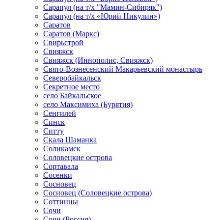
Сарапул (на т/х "Мамин-Сибиряк")
Сарапул (на т/х «Юрий Никулин»)
Саратов
Саратов (Маркс)
Свирьстрой
Свияжск
Свияжск (Иннополис, Свияжск)
Свято-Вознесенский Макарьевский монастырь
Северобайкальск
Секретное место
село Байкальское
село Максимиха (Бурятия)
Сенгилей
Синск
Ситту
Скала Шаманка
Соликамск
Соловецкие острова
Сортавала
Сосенки
Сосновец
Сосновец (Соловецкие острова)
Соттинцы
Сочи
Сочи (Россия)