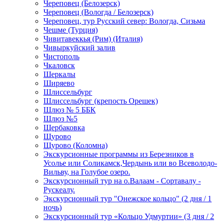
Череповец (Белозерск)
Череповец (Вологда / Белозерск)
Череповец, тур Русский север: Вологда, Сизьма
Чешме (Турция)
Чивитавеккья (Рим) (Италия)
Чивыркуйский залив
Чистополь
Чкаловск
Шеркалы
Ширяево
Шлиссельбург
Шлиссельбург (крепость Орешек)
Шлюз № 5 ББК
Шлюз №5
Щербаковка
Щурово
Щурово (Коломна)
Экскурсионные программы из Березников в
Усолье или Соликамск,Чердынь или во Всеволодо-
Вильву, на Голубое озеро.
Экскурсионный тур на о.Валаам - Сортавалу -
Рускеалу.
Экскурсионный тур "Онежское кольцо" (2 дня / 1
ночь)
Экскурсионный тур «Кольцо Удмуртии» (3 дня / 2