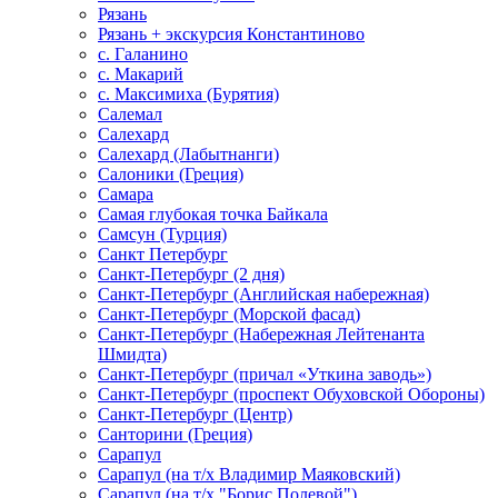
Рязань
Рязань + экскурсия Константиново
с. Галанино
с. Макарий
с. Максимиха (Бурятия)
Салемал
Салехард
Салехард (Лабытнанги)
Салоники (Греция)
Самара
Самая глубокая точка Байкала
Самсун (Турция)
Санкт Петербург
Санкт-Петербург (2 дня)
Санкт-Петербург (Английская набережная)
Санкт-Петербург (Морской фасад)
Санкт-Петербург (Набережная Лейтенанта
Шмидта)
Санкт-Петербург (причал «Уткина заводь»)
Санкт-Петербург (проспект Обуховской Обороны)
Санкт-Петербург (Центр)
Санторини (Греция)
Сарапул
Сарапул (на т/х Владимир Маяковский)
Сарапул (на т/х "Борис Полевой")