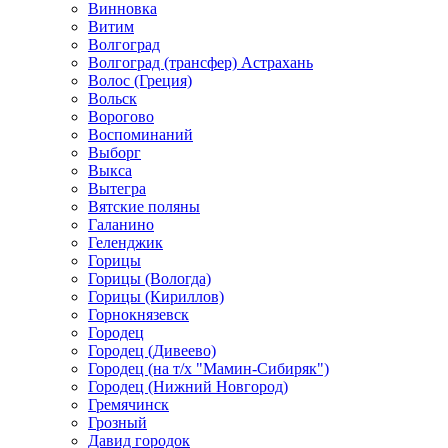
Винновка
Витим
Волгоград
Волгоград (трансфер) Астрахань
Волос (Греция)
Вольск
Ворогово
Воспоминаний
Выборг
Выкса
Вытегра
Вятские поляны
Галанино
Геленджик
Горицы
Горицы (Вологда)
Горицы (Кириллов)
Горнокнязевск
Городец
Городец (Дивеево)
Городец (на т/х "Мамин-Сибиряк")
Городец (Нижний Новгород)
Гремячинск
Грозный
Давид городок