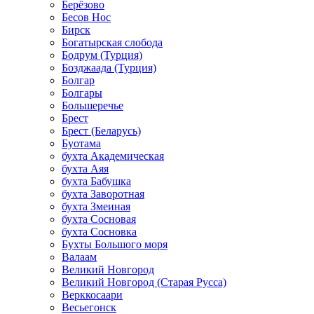
Берёзово
Бесов Нос
Бирск
Богатырская слобода
Бодрум (Турция)
Бозджаада (Турция)
Болгар
Болгары
Большеречье
Брест
Брест (Беларусь)
Буотама
бухта Академическая
бухта Аяя
бухта Бабушка
бухта Заворотная
бухта Змеиная
бухта Сосновая
бухта Сосновка
Бухты Большого моря
Валаам
Великий Новгород
Великий Новгород (Старая Русса)
Верккосаари
Весьегонск