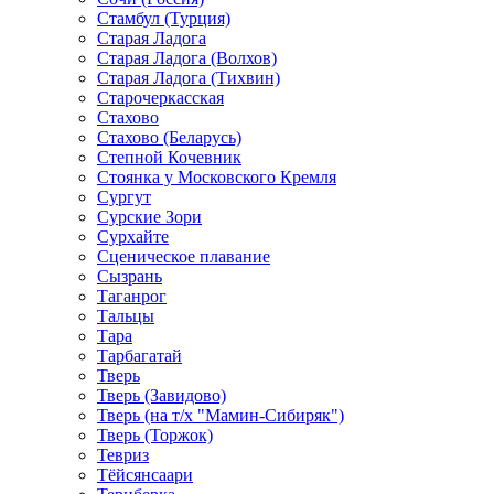
Стамбул (Турция)
Старая Ладога
Старая Ладога (Волхов)
Старая Ладога (Тихвин)
Старочеркасская
Стахово
Стахово (Беларусь)
Степной Кочевник
Стоянка у Московского Кремля
Сургут
Сурские Зори
Сурхайте
Сценическое плавание
Сызрань
Таганрог
Тальцы
Тара
Тарбагатай
Тверь
Тверь (Завидово)
Тверь (на т/х "Мамин-Сибиряк")
Тверь (Торжок)
Тевриз
Тёйсянсаари