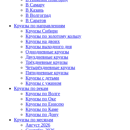
В Самару
В Казань
В Волгоград
В Саратов
Круизы по направлениям
Круизы Сибири
Круизы по золотому кольцу
Круизы на двоих
Круизы выходного дня
Однодневные круизы
Двухдневные круизы
Трёхдневные круизы
Четырёхдневные круизы
Пятидневные круизы
Круизы с детьми
Круизы с ужином
Круизы по рекам
Круизы по Волге
Круизы по Оке
Круизы по Енисею
Круизы по Каме
Круизы по Дону
Круизы по месяцам
Август 2026