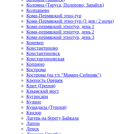
Коломна (Таруса, Поленово, Зарайск)
Колпашево
Коми-Пермяцкий этно-тур
Коми-Пермяцкий этно-тур (3 дня / 2 ночи)
Коми-пермяцкий этнотур, день 1
Коми-пермяцкий этнотур, день 2
Коми-пермяцкий этнотур, день 3
Коневец
Константиново
Константиновск
Константиновская
Коприно
Кострома
Кострома (на т/х "Мамин-Сибиряк")
Крепость Орешек
Крит (Греция)
Крымский мост
Кугрисари
Кузино
Кушадасы (Турция)
Кюсюр
Лагерь на берегу Байкала
Лаппи
Ленск