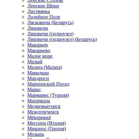
Ленские Столбы
Ленские Щеки
Листвянка
Лодейное Поле
Лясковичи (Беларусь)
Ляховичи
Ляховичи (гидроузел)
Ляховичи (гидроузел) (Беларусь)
Макарьев
Макарьево
Малое море
Малый
Мальта (Мальта)
Мамадыш
Мандроги
Мариинский Посад
Маркс
Мармарис (Турция)
Махачкала
Медвежьегорск
Междуреченск
Мёкериккё
Мессина (Италия)
Миконос (Греция)
Мозырь