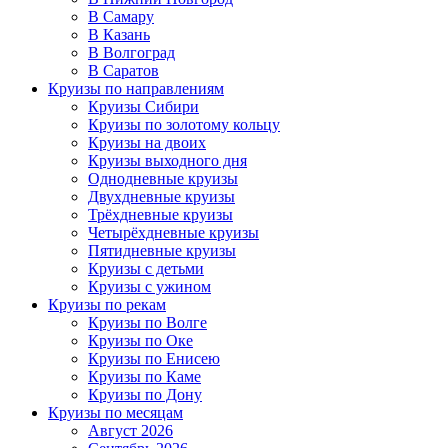
В Самару
В Казань
В Волгоград
В Саратов
Круизы по направлениям
Круизы Сибири
Круизы по золотому кольцу
Круизы на двоих
Круизы выходного дня
Однодневные круизы
Двухдневные круизы
Трёхдневные круизы
Четырёхдневные круизы
Пятидневные круизы
Круизы с детьми
Круизы с ужином
Круизы по рекам
Круизы по Волге
Круизы по Оке
Круизы по Енисею
Круизы по Каме
Круизы по Дону
Круизы по месяцам
Август 2026