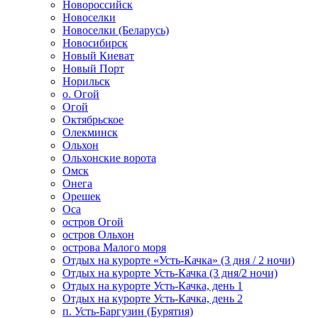
Новороссийск
Новоселки
Новоселки (Беларусь)
Новосибирск
Новый Киеват
Новый Порт
Норильск
о. Огой
Огой
Октябрьское
Олекминск
Ольхон
Ольхонские ворота
Омск
Онега
Орешек
Оса
остров Огой
остров Ольхон
острова Малого моря
Отдых на курорте «Усть-Качка» (3 дня / 2 ночи)
Отдых на курорте Усть-Качка (3 дня/2 ночи)
Отдых на курорте Усть-Качка, день 1
Отдых на курорте Усть-Качка, день 2
п. Усть-Баргузин (Бурятия)