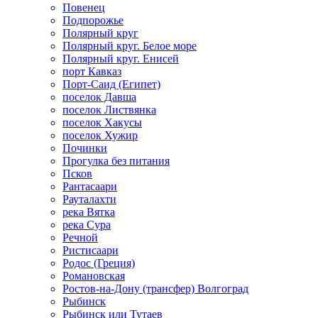
Повенец
Подпорожье
Полярный круг
Полярный круг. Белое море
Полярный круг. Енисей
порт Кавказ
Порт-Саид (Египет)
поселок Давша
поселок Листвянка
поселок Хакусы
поселок Хужир
Починки
Прогулка без питания
Псков
Рантасаари
Рауталахти
река Вятка
река Сура
Речной
Ристисаари
Родос (Греция)
Романовская
Ростов-на-Дону (трансфер) Волгоград
Рыбинск
Рыбинск или Тутаев