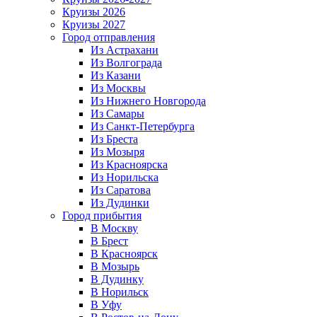
Круизы 2026
Круизы 2027
Город отправления
Из Астрахани
Из Волгограда
Из Казани
Из Москвы
Из Нижнего Новгорода
Из Самары
Из Санкт-Петербурга
Из Бреста
Из Мозыря
Из Красноярска
Из Норильска
Из Саратова
Из Дудинки
Город прибытия
В Москву
В Брест
В Красноярск
В Мозырь
В Дудинку
В Норильск
В Уфу