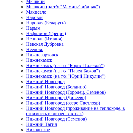
Мышкин
Мышкин (на т/х "Мамин-Сибиряк")
Мякисало
Наровля
Наровля (Беларусь)
Нарым
Нафплион (Греция)
Неаполь (Италия)
Невская Дубровка
Неелово
Нижневартовск
Нижнекамск
Нижнекамск (на т/х "Борис Полевой")
Нижнекамск (на т/х "Павел Бажов")
Нижнекамск (на т/х "Юрий Никулин")
Нижний Новгород
Нижний Новгород (Болдино)
Нижний Новгород (Городец, Семенов)
Нижний Новгород (Дивеево)
Нижний Новгород (озеро Светлояр)
Нижний Новгород (проживание на теплоходе, в
стоимость включен завтрак)
Нижний Новгород (Семенов)
Нижний Тагил
Никольское