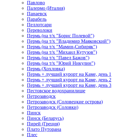
Павлово
Палермо (Италия)
Панаевск
Парабель
Пеллотсари
Переволоки
Пермь (на т/х "Борис Полевой")
Пермь (на т/х "Владимир Маяковский")
Пермь (на т/х "Мамин-Сибиряк")
Пермь (на т/х "Михаил Кутузов")
Пермь (на т/х "Павел Бажов")
Пермь (на т/х "Юрий Никулин")
Пермь (Хохловка)
Пермь + лучший курорт на Каме, день 1
Пермь + лучший курорт на Каме, день 2
Пермь + лучший курорт на Каме, день 3
Пестовское водохранилище
Петрозаводск
Петрозаводск (Соловецкие острова)
Петрозаводск (Соловки)
Пинск
Пинск (Беларусь)
Пирей (Греция)
Плато Путорана
Плес