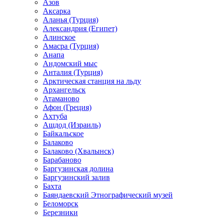
Азов
Аксарка
Аланья (Турция)
Александрия (Египет)
Алинское
Амасра (Турция)
Анапа
Андомский мыс
Анталия (Турция)
Арктическая станция на льду
Архангельск
Атаманово
Афон (Греция)
Ахтуба
Ашдод (Израиль)
Байкальское
Балаково
Балаково (Хвалынск)
Барабаново
Баргузинская долина
Баргузинский залив
Бахта
Баяндаевский Этнографический музей
Беломорск
Березники