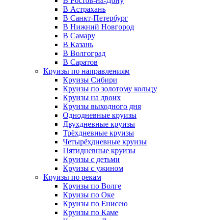
В Ростов-на-Дону
В Астрахань
В Санкт-Петербург
В Нижний Новгород
В Самару
В Казань
В Волгоград
В Саратов
Круизы по направлениям
Круизы Сибири
Круизы по золотому кольцу
Круизы на двоих
Круизы выходного дня
Однодневные круизы
Двухдневные круизы
Трёхдневные круизы
Четырёхдневные круизы
Пятидневные круизы
Круизы с детьми
Круизы с ужином
Круизы по рекам
Круизы по Волге
Круизы по Оке
Круизы по Енисею
Круизы по Каме