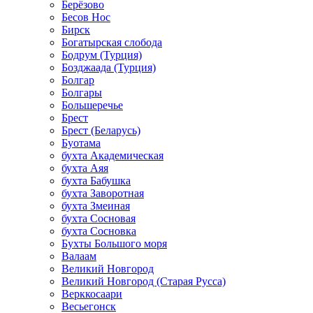
Берёзово
Бесов Нос
Бирск
Богатырская слобода
Бодрум (Турция)
Бозджаада (Турция)
Болгар
Болгары
Большеречье
Брест
Брест (Беларусь)
Буотама
бухта Академическая
бухта Аяя
бухта Бабушка
бухта Заворотная
бухта Змеиная
бухта Сосновая
бухта Сосновка
Бухты Большого моря
Валаам
Великий Новгород
Великий Новгород (Старая Русса)
Верккосаари
Весьегонск