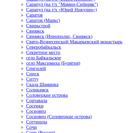
Сарапул (на т/х "Мамин-Сибиряк")
Сарапул (на т/х «Юрий Никулин»)
Саратов
Саратов (Маркс)
Свирьстрой
Свияжск
Свияжск (Иннополис, Свияжск)
Свято-Вознесенский Макарьевский монастырь
Северобайкальск
Секретное место
село Байкальское
село Максимиха (Бурятия)
Сенгилей
Синск
Ситту
Скала Шаманка
Соликамск
Соловецкие острова
Сортавала
Сосенки
Сосновец
Сосновец (Соловецкие острова)
Соттинцы
Сочи
Сочи (Россия)