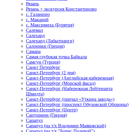
Рязань
Рязань + экскурсия Константиново
с. Галанино
с. Макарий
с. Максимиха (Бурятия)
Салемал
Салехард
Салехард (Лабытнанги)
Салоники (Греция)
Самара
Самая глубокая точка Байкала
Самсун (Турция)
Санкт Петербург
Санкт-Петербург (2 дня)
Санкт-Петербург (Английская набережная)
Санкт-Петербург (Морской фасад)
Санкт-Петербург (Набережная Лейтенанта
Шмидта)
Санкт-Петербург (причал «Уткина заводь»)
Санкт-Петербург (проспект Обуховской Обороны)
Санкт-Петербург (Центр)
Санторини (Греция)
Сарапул
Сарапул (на т/х Владимир Маяковский)
Сарапул (на т/х "Борис Полевой")