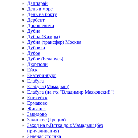
Даппарай
День в море
День на борту
Дербент
Дорошевичи
Дубна
Дубна (Кимры)
Дубна (трансфер) Москва
Дубовка
Дубое
Дубое (Беларусь)
Дюртюли
Ейск
Екатеринбург
Елабуга
Елабуга (Мамадыш)
Елабуга (на т/х "Владимир Маяковский")
Енисейск
Ермаково
Жиганск
Завидово
Закинтос (Греция)
Заход на р.Вятка до г.Мамадыш (без
причаливания)
Зеленая стоянка