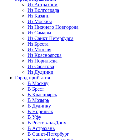
Из Астрахани
Из Волгограда
Из Казани
Из Москвы
Из Нижнего Новгорода
Из Самары
Из Санкт-Петербурга
Из Бреста
Из Мозыря
Из Красноярска
Из Норильска
Из Саратова
Из Дудинки
Город прибытия
В Москву
В Брест
В Красноярск
В Мозырь
В Дудинку
В Норильск
В Уфу
В Ростов-на-Дону
В Астрахань
В Санкт-Петербург
В Нижний Новгород