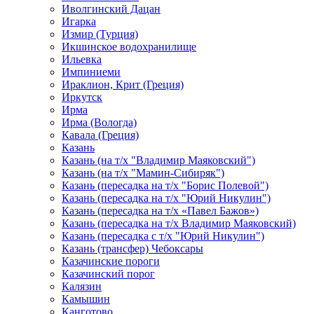
Иволгинский Дацан
Игарка
Измир (Турция)
Икшинское водохранилище
Ильевка
Импиниеми
Ираклион, Крит (Греция)
Иркутск
Ирма
Ирма (Вологда)
Кавала (Греция)
Казань
Казань (на т/х "Владимир Маяковский")
Казань (на т/х "Мамин-Сибиряк")
Казань (пересадка на т/х "Борис Полевой")
Казань (пересадка на т/х "Юрий Никулин")
Казань (пересадка на т/х «Павел Бажов»)
Казань (пересадка на т/х Владимир Маяковский)
Казань (пересадка с т/х "Юрий Никулин")
Казань (трансфер) Чебоксары
Казачинские пороги
Казачинский порог
Калязин
Камышин
Канготово