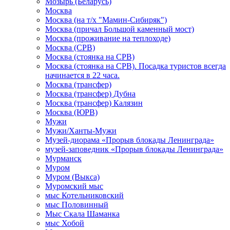
Мозырь (Беларусь)
Москва
Москва (на т/х "Мамин-Сибиряк")
Москва (причал Большой каменный мост)
Москва (проживание на теплоходе)
Москва (СРВ)
Москва (стоянка на СРВ)
Москва (стоянка на СРВ). Посадка туристов всегда
начинается в 22 часа.
Москва (трансфер)
Москва (трансфер) Дубна
Москва (трансфер) Калязин
Москва (ЮРВ)
Мужи
Мужи/Ханты-Мужи
Музей-диорама «Прорыв блокады Ленинграда»
музей-заповедник «Прорыв блокады Ленинграда»
Мурманск
Муром
Муром (Выкса)
Муромский мыс
мыс Котельниковский
мыс Половинный
Мыс Скала Шаманка
мыс Хобой