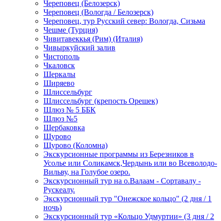
Череповец (Белозерск)
Череповец (Вологда / Белозерск)
Череповец, тур Русский север: Вологда, Сизьма
Чешме (Турция)
Чивитавеккья (Рим) (Италия)
Чивыркуйский залив
Чистополь
Чкаловск
Шеркалы
Ширяево
Шлиссельбург
Шлиссельбург (крепость Орешек)
Шлюз № 5 ББК
Шлюз №5
Щербаковка
Щурово
Щурово (Коломна)
Экскурсионные программы из Березников в
Усолье или Соликамск,Чердынь или во Всеволодо-
Вильву, на Голубое озеро.
Экскурсионный тур на о.Валаам - Сортавалу -
Рускеалу.
Экскурсионный тур "Онежское кольцо" (2 дня / 1
ночь)
Экскурсионный тур «Кольцо Удмуртии» (3 дня / 2