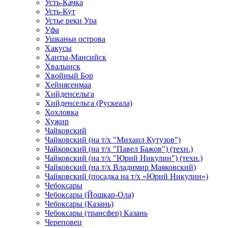
Усть-Качка
Усть-Кут
Устье реки Ура
Уфа
Ушканьи острова
Хакусы
Ханты-Мансийск
Хвалынск
Хвойный Бор
Хейнясенмаа
Хийденсельга
Хийденсельга (Рускеала)
Хохловка
Хужир
Чайковский
Чайковский (на т/х "Михаил Кутузов")
Чайковский (на т/х "Павел Бажов") (техн.)
Чайковский (на т/х "Юрий Никулин") (техн.)
Чайковский (на т/х Владимир Маяковский)
Чайковский (посадка на т/х «Юрий Никулин»)
Чебоксары
Чебоксары (Йошкар-Ола)
Чебоксары (Казань)
Чебоксары (трансфер) Казань
Череповец