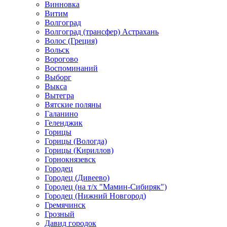
Винновка
Витим
Волгоград
Волгоград (трансфер) Астрахань
Волос (Греция)
Вольск
Ворогово
Воспоминаний
Выборг
Выкса
Вытегра
Вятские поляны
Галанино
Геленджик
Горицы
Горицы (Вологда)
Горицы (Кириллов)
Горнокнязевск
Городец
Городец (Дивеево)
Городец (на т/х "Мамин-Сибиряк")
Городец (Нижний Новгород)
Гремячинск
Грозный
Давид городок