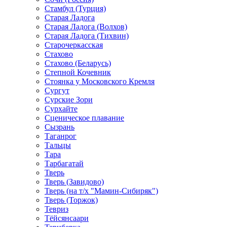
Стамбул (Турция)
Старая Ладога
Старая Ладога (Волхов)
Старая Ладога (Тихвин)
Старочеркасская
Стахово
Стахово (Беларусь)
Степной Кочевник
Стоянка у Московского Кремля
Сургут
Сурские Зори
Сурхайте
Сценическое плавание
Сызрань
Таганрог
Тальцы
Тара
Тарбагатай
Тверь
Тверь (Завидово)
Тверь (на т/х "Мамин-Сибиряк")
Тверь (Торжок)
Тевриз
Тёйсянсаари