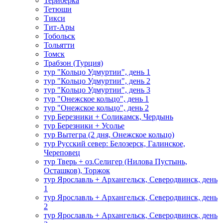
Териберка
Тетюши
Тикси
Тит-Ары
Тобольск
Тольятти
Томск
Трабзон (Турция)
тур "Кольцо Удмуртии", день 1
тур "Кольцо Удмуртии", день 2
тур "Кольцо Удмуртии", день 3
тур "Онежское кольцо", день 1
тур "Онежское кольцо", день 2
тур Березники + Соликамск, Чердынь
тур Березники + Усолье
тур Вытегра (2 дня, Онежское кольцо)
тур Русский север: Белозерск, Галинское,
Череповец
тур Тверь + оз.Селигер (Нилова Пустынь,
Осташков), Торжок
тур Ярославль + Архангельск, Северодвинск, день
1
тур Ярославль + Архангельск, Северодвинск, день
2
тур Ярославль + Архангельск, Северодвинск, день