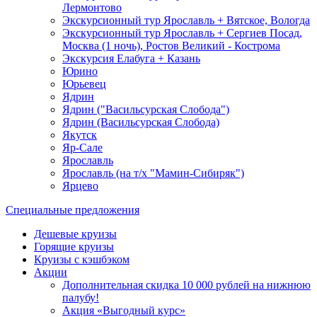
Лермонтово
Экскурсионный тур Ярославль + Вятское, Вологда
Экскурсионный тур Ярославль + Сергиев Посад,
Москва (1 ночь), Ростов Великий - Кострома
Экскурсия Елабуга + Казань
Юрино
Юрьевец
Ядрин
Ядрин ("Васильсурская Слобода")
Ядрин (Васильсурская Слобода)
Якутск
Яр-Сале
Ярославль
Ярославль (на т/х "Мамин-Сибиряк")
Ярцево
Специальные предложения
Дешевые круизы
Горящие круизы
Круизы с кэшбэком
Акции
Дополнительная скидка 10 000 рублей на нижнюю
палубу!
Акция «Выгодный курс»