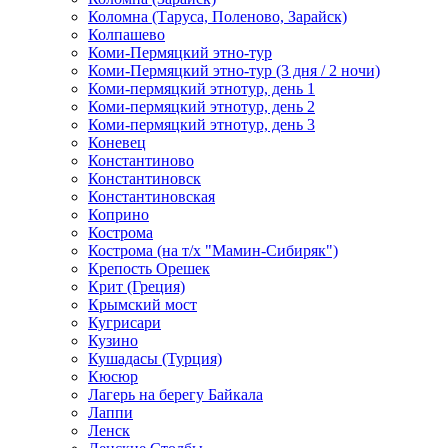
Коломна (Таруса, Поленово, Зарайск)
Колпашево
Коми-Пермяцкий этно-тур
Коми-Пермяцкий этно-тур (3 дня / 2 ночи)
Коми-пермяцкий этнотур, день 1
Коми-пермяцкий этнотур, день 2
Коми-пермяцкий этнотур, день 3
Коневец
Константиново
Константиновск
Константиновская
Коприно
Кострома
Кострома (на т/х "Мамин-Сибиряк")
Крепость Орешек
Крит (Греция)
Крымский мост
Кугрисари
Кузино
Кушадасы (Турция)
Кюсюр
Лагерь на берегу Байкала
Лаппи
Ленск