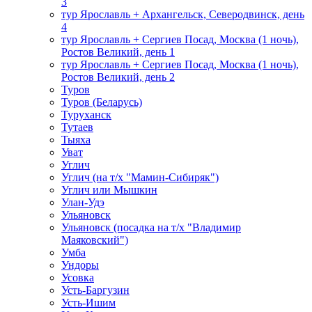
3
тур Ярославль + Архангельск, Северодвинск, день
4
тур Ярославль + Сергиев Посад, Москва (1 ночь),
Ростов Великий, день 1
тур Ярославль + Сергиев Посад, Москва (1 ночь),
Ростов Великий, день 2
Туров
Туров (Беларусь)
Туруханск
Тутаев
Тыяха
Уват
Углич
Углич (на т/х "Мамин-Сибиряк")
Углич или Мышкин
Улан-Удэ
Ульяновск
Ульяновск (посадка на т/х "Владимир
Маяковский")
Умба
Ундоры
Усовка
Усть-Баргузин
Усть-Ишим