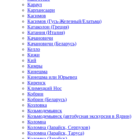
Караул
Карпансаари
Касимов
Касимов (Гусь-Железный/Елатьма)
Катаколон (Греция)
Катания (Италия)
Качановичи
Качановичи (Беларусь)
Келло
Кижи
Кий
Кимры
Кинешма
Кинешма или Юрьевец
Киренск
Климецкий Нос
Кобрин
Кобрин (Беларусь)
Козловка
Козьмодемьянск
Козьмодемьянск (автобусная экскурсия в Ядрин)
Коломна
Коломна (Зарайск, Серпухов)
Коломна (Зарайск, Таруса)
Коломна (Зарайск)