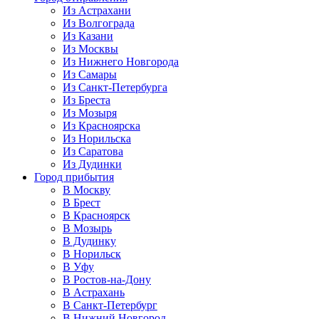
Из Астрахани
Из Волгограда
Из Казани
Из Москвы
Из Нижнего Новгорода
Из Самары
Из Санкт-Петербурга
Из Бреста
Из Мозыря
Из Красноярска
Из Норильска
Из Саратова
Из Дудинки
Город прибытия
В Москву
В Брест
В Красноярск
В Мозырь
В Дудинку
В Норильск
В Уфу
В Ростов-на-Дону
В Астрахань
В Санкт-Петербург
В Нижний Новгород