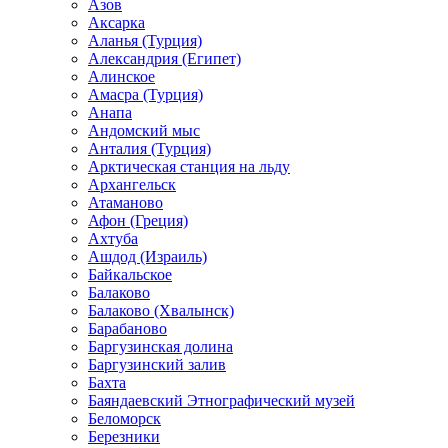
Азов
Аксарка
Аланья (Турция)
Александрия (Египет)
Алинское
Амасра (Турция)
Анапа
Андомский мыс
Анталия (Турция)
Арктическая станция на льду
Архангельск
Атаманово
Афон (Греция)
Ахтуба
Ашдод (Израиль)
Байкальское
Балаково
Балаково (Хвалынск)
Барабаново
Баргузинская долина
Баргузинский залив
Бахта
Баяндаевский Этнографический музей
Беломорск
Березники