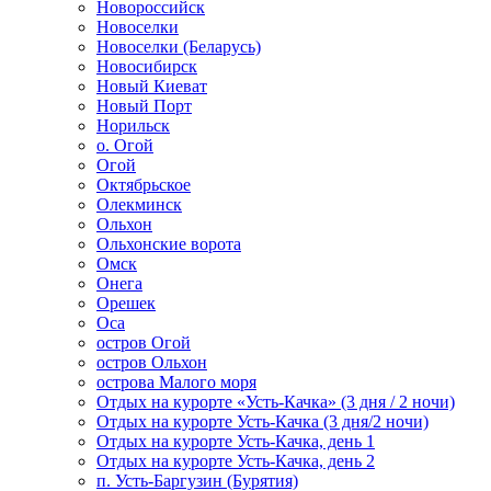
Новороссийск
Новоселки
Новоселки (Беларусь)
Новосибирск
Новый Киеват
Новый Порт
Норильск
о. Огой
Огой
Октябрьское
Олекминск
Ольхон
Ольхонские ворота
Омск
Онега
Орешек
Оса
остров Огой
остров Ольхон
острова Малого моря
Отдых на курорте «Усть-Качка» (3 дня / 2 ночи)
Отдых на курорте Усть-Качка (3 дня/2 ночи)
Отдых на курорте Усть-Качка, день 1
Отдых на курорте Усть-Качка, день 2
п. Усть-Баргузин (Бурятия)