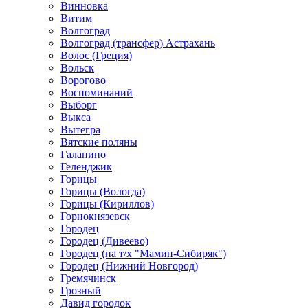
Винновка
Витим
Волгоград
Волгоград (трансфер) Астрахань
Волос (Греция)
Вольск
Ворогово
Воспоминаний
Выборг
Выкса
Вытегра
Вятские поляны
Галанино
Геленджик
Горицы
Горицы (Вологда)
Горицы (Кириллов)
Горнокнязевск
Городец
Городец (Дивеево)
Городец (на т/х "Мамин-Сибиряк")
Городец (Нижний Новгород)
Гремячинск
Грозный
Давид городок