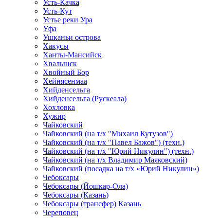
Усть-Качка
Усть-Кут
Устье реки Ура
Уфа
Ушканьи острова
Хакусы
Ханты-Мансийск
Хвалынск
Хвойный Бор
Хейнясенмаа
Хийденсельга
Хийденсельга (Рускеала)
Хохловка
Хужир
Чайковский
Чайковский (на т/х "Михаил Кутузов")
Чайковский (на т/х "Павел Бажов") (техн.)
Чайковский (на т/х "Юрий Никулин") (техн.)
Чайковский (на т/х Владимир Маяковский)
Чайковский (посадка на т/х «Юрий Никулин»)
Чебоксары
Чебоксары (Йошкар-Ола)
Чебоксары (Казань)
Чебоксары (трансфер) Казань
Череповец