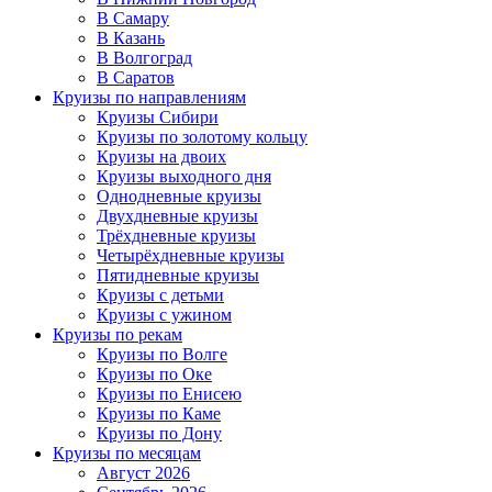
В Самару
В Казань
В Волгоград
В Саратов
Круизы по направлениям
Круизы Сибири
Круизы по золотому кольцу
Круизы на двоих
Круизы выходного дня
Однодневные круизы
Двухдневные круизы
Трёхдневные круизы
Четырёхдневные круизы
Пятидневные круизы
Круизы с детьми
Круизы с ужином
Круизы по рекам
Круизы по Волге
Круизы по Оке
Круизы по Енисею
Круизы по Каме
Круизы по Дону
Круизы по месяцам
Август 2026