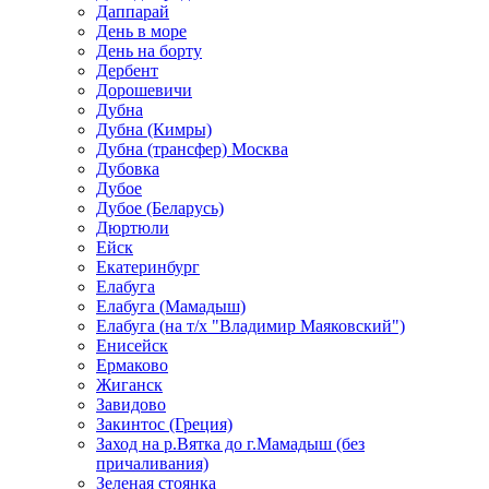
Даппарай
День в море
День на борту
Дербент
Дорошевичи
Дубна
Дубна (Кимры)
Дубна (трансфер) Москва
Дубовка
Дубое
Дубое (Беларусь)
Дюртюли
Ейск
Екатеринбург
Елабуга
Елабуга (Мамадыш)
Елабуга (на т/х "Владимир Маяковский")
Енисейск
Ермаково
Жиганск
Завидово
Закинтос (Греция)
Заход на р.Вятка до г.Мамадыш (без
причаливания)
Зеленая стоянка