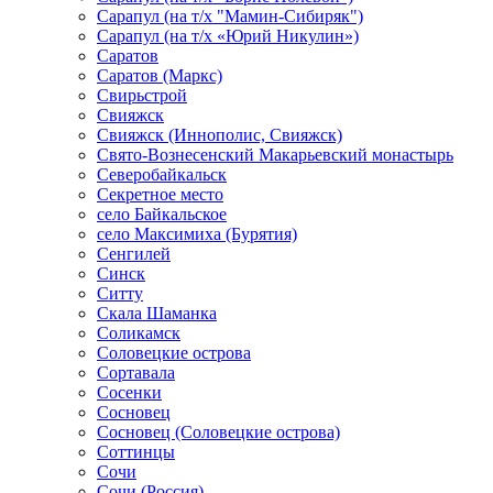
Сарапул (на т/х "Мамин-Сибиряк")
Сарапул (на т/х «Юрий Никулин»)
Саратов
Саратов (Маркс)
Свирьстрой
Свияжск
Свияжск (Иннополис, Свияжск)
Свято-Вознесенский Макарьевский монастырь
Северобайкальск
Секретное место
село Байкальское
село Максимиха (Бурятия)
Сенгилей
Синск
Ситту
Скала Шаманка
Соликамск
Соловецкие острова
Сортавала
Сосенки
Сосновец
Сосновец (Соловецкие острова)
Соттинцы
Сочи
Сочи (Россия)