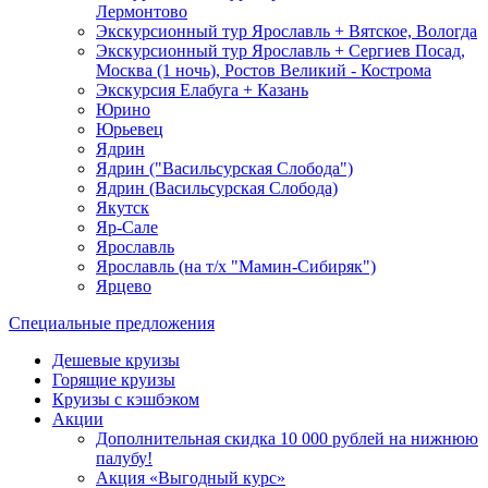
Лермонтово
Экскурсионный тур Ярославль + Вятское, Вологда
Экскурсионный тур Ярославль + Сергиев Посад,
Москва (1 ночь), Ростов Великий - Кострома
Экскурсия Елабуга + Казань
Юрино
Юрьевец
Ядрин
Ядрин ("Васильсурская Слобода")
Ядрин (Васильсурская Слобода)
Якутск
Яр-Сале
Ярославль
Ярославль (на т/х "Мамин-Сибиряк")
Ярцево
Специальные предложения
Дешевые круизы
Горящие круизы
Круизы с кэшбэком
Акции
Дополнительная скидка 10 000 рублей на нижнюю
палубу!
Акция «Выгодный курс»