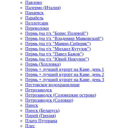
Павлово
Палермо (Италия)
Панаевск
Парабель
Пеллотсари
Переволоки
Пермь (на т/х "Борис Полевой")
Пермь (на т/х "Владимир Маяковский")
Пермь (на т/х "Мамин-Сибиряк")
Пермь (на т/х "Михаил Кутузов")
Пермь (на т/х "Павел Бажов")
Пермь (на т/х "Юрий Никулин")
Пермь (Хохловка)
Пермь + лучший курорт на Каме, день 1
Пермь + лучший курорт на Каме, день 2
Пермь + лучший курорт на Каме, день 3
Пестовское водохранилище
Петрозаводск
Петрозаводск (Соловецкие острова)
Петрозаводск (Соловки)
Пинск
Пинск (Беларусь)
Пирей (Греция)
Плато Путорана
Плес