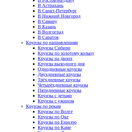
В Ростов-на-Дону
В Астрахань
В Санкт-Петербург
В Нижний Новгород
В Самару
В Казань
В Волгоград
В Саратов
Круизы по направлениям
Круизы Сибири
Круизы по золотому кольцу
Круизы на двоих
Круизы выходного дня
Однодневные круизы
Двухдневные круизы
Трёхдневные круизы
Четырёхдневные круизы
Пятидневные круизы
Круизы с детьми
Круизы с ужином
Круизы по рекам
Круизы по Волге
Круизы по Оке
Круизы по Енисею
Круизы по Каме