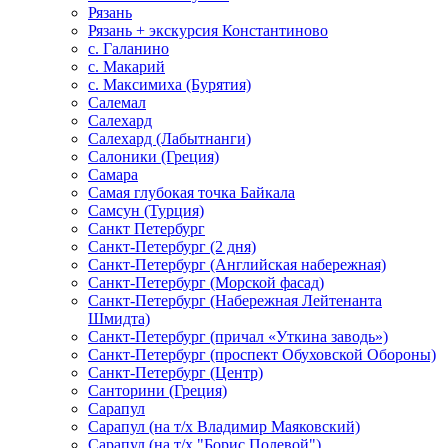
Рязань
Рязань + экскурсия Константиново
с. Галанино
с. Макарий
с. Максимиха (Бурятия)
Салемал
Салехард
Салехард (Лабытнанги)
Салоники (Греция)
Самара
Самая глубокая точка Байкала
Самсун (Турция)
Санкт Петербург
Санкт-Петербург (2 дня)
Санкт-Петербург (Английская набережная)
Санкт-Петербург (Морской фасад)
Санкт-Петербург (Набережная Лейтенанта
Шмидта)
Санкт-Петербург (причал «Уткина заводь»)
Санкт-Петербург (проспект Обуховской Обороны)
Санкт-Петербург (Центр)
Санторини (Греция)
Сарапул
Сарапул (на т/х Владимир Маяковский)
Сарапул (на т/х "Борис Полевой")