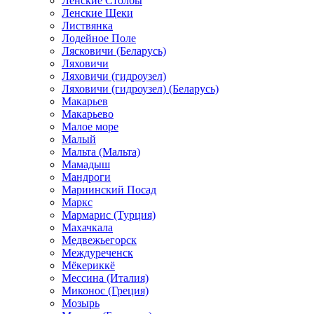
Ленские Столбы
Ленские Щеки
Листвянка
Лодейное Поле
Лясковичи (Беларусь)
Ляховичи
Ляховичи (гидроузел)
Ляховичи (гидроузел) (Беларусь)
Макарьев
Макарьево
Малое море
Малый
Мальта (Мальта)
Мамадыш
Мандроги
Мариинский Посад
Маркс
Мармарис (Турция)
Махачкала
Медвежьегорск
Междуреченск
Мёкериккё
Мессина (Италия)
Миконос (Греция)
Мозырь