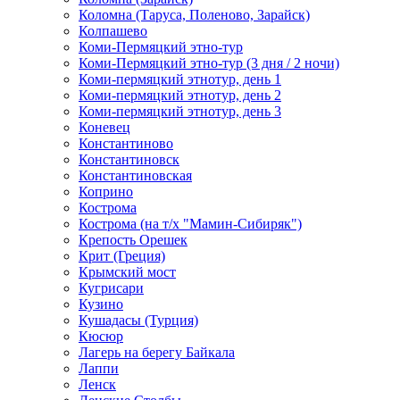
Коломна (Таруса, Поленово, Зарайск)
Колпашево
Коми-Пермяцкий этно-тур
Коми-Пермяцкий этно-тур (3 дня / 2 ночи)
Коми-пермяцкий этнотур, день 1
Коми-пермяцкий этнотур, день 2
Коми-пермяцкий этнотур, день 3
Коневец
Константиново
Константиновск
Константиновская
Коприно
Кострома
Кострома (на т/х "Мамин-Сибиряк")
Крепость Орешек
Крит (Греция)
Крымский мост
Кугрисари
Кузино
Кушадасы (Турция)
Кюсюр
Лагерь на берегу Байкала
Лаппи
Ленск