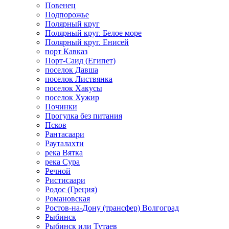
Повенец
Подпорожье
Полярный круг
Полярный круг. Белое море
Полярный круг. Енисей
порт Кавказ
Порт-Саид (Египет)
поселок Давша
поселок Листвянка
поселок Хакусы
поселок Хужир
Починки
Прогулка без питания
Псков
Рантасаари
Рауталахти
река Вятка
река Сура
Речной
Ристисаари
Родос (Греция)
Романовская
Ростов-на-Дону (трансфер) Волгоград
Рыбинск
Рыбинск или Тутаев