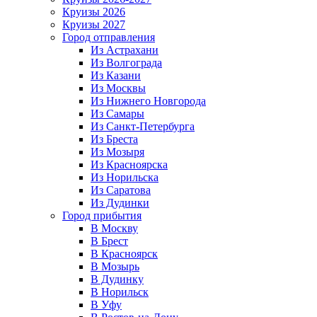
Круизы 2026
Круизы 2027
Город отправления
Из Астрахани
Из Волгограда
Из Казани
Из Москвы
Из Нижнего Новгорода
Из Самары
Из Санкт-Петербурга
Из Бреста
Из Мозыря
Из Красноярска
Из Норильска
Из Саратова
Из Дудинки
Город прибытия
В Москву
В Брест
В Красноярск
В Мозырь
В Дудинку
В Норильск
В Уфу