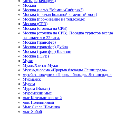
Мозырь (Беларусь)
Москва
Москва (на т/х "Мамин-Сибиряк")
Москва (причал Большой каменный мост)
Москва (проживание на теплоходе)
Москва (СРВ)
Москва (стоянка на СРВ)
Москва (стоянка на СРВ). Посадка туристов всегда
начинается в 22 часа.
Москва (трансфер)
Москва (трансфер) Дубна
Москва (трансфер) Калязин
Москва (ЮРВ)
Мужи
Мужи/Ханты-Мужи
Музей-диорама «Прорыв блокады Ленинграда»
музей-заповедник «Прорыв блокады Ленинграда»
Мурманск
Муром
Муром (Выкса)
Муромский мыс
мыс Котельниковский
мыс Половинный
Мыс Скала Шаманка
мыс Хобой