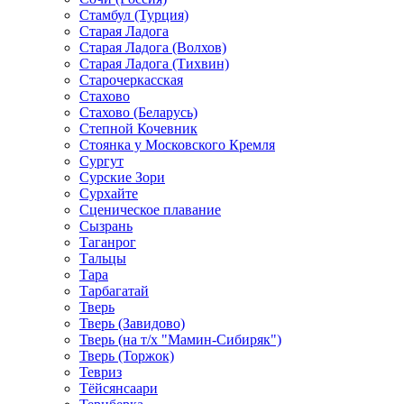
Стамбул (Турция)
Старая Ладога
Старая Ладога (Волхов)
Старая Ладога (Тихвин)
Старочеркасская
Стахово
Стахово (Беларусь)
Степной Кочевник
Стоянка у Московского Кремля
Сургут
Сурские Зори
Сурхайте
Сценическое плавание
Сызрань
Таганрог
Тальцы
Тара
Тарбагатай
Тверь
Тверь (Завидово)
Тверь (на т/х "Мамин-Сибиряк")
Тверь (Торжок)
Тевриз
Тёйсянсаари