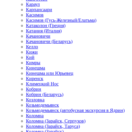
Караул
Карпансаари
Касимов
Касимов (Гусь-Железный/Елатьма)
Катаколон (Греция)
Катания (Италия)
Качановичи
Качановичи (Беларусь)
Келло
Кижи
Кий
Кимры
Кинешма
Кинешма или Юрьевец
Киренск
Климецкий Нос
Кобрин
Кобрин (Беларусь)
Козловка
Козьмодемьянск
Козьмодемьянск (автобусная экскурсия в Ядрин)
Коломна
Коломна (Зарайск, Серпухов)
Коломна (Зарайск, Таруса)
Коломна (Зарайск)