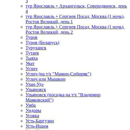
3
тур Ярославль + Архангельск, Северодвинск, день
4
тур Ярославль + Сергиев Посад, Москва (1 ночь),
Ростов Великий, день 1
тур Ярославль + Сергиев Посад, Москва (1 ночь),
Ростов Великий, день 2
Туров
Туров (Беларусь)
Туруханск
Тутаев
Тыяха
Уват
Углич
Углич (на т/х "Мамин-Сибиряк")
Углич или Мышкин
Улан-Удэ
Ульяновск
Ульяновск (посадка на т/х "Владимир
Маяковский")
Умба
Ундоры
Усовка
Усть-Баргузин
Усть-Ишим