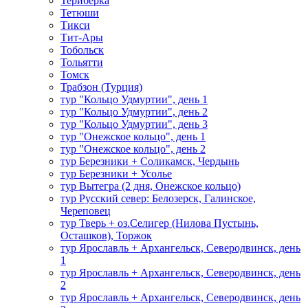
Териберка
Тетюши
Тикси
Тит-Ары
Тобольск
Тольятти
Томск
Трабзон (Турция)
тур "Кольцо Удмуртии", день 1
тур "Кольцо Удмуртии", день 2
тур "Кольцо Удмуртии", день 3
тур "Онежское кольцо", день 1
тур "Онежское кольцо", день 2
тур Березники + Соликамск, Чердынь
тур Березники + Усолье
тур Вытегра (2 дня, Онежское кольцо)
тур Русский север: Белозерск, Галинское,
Череповец
тур Тверь + оз.Селигер (Нилова Пустынь,
Осташков), Торжок
тур Ярославль + Архангельск, Северодвинск, день
1
тур Ярославль + Архангельск, Северодвинск, день
2
тур Ярославль + Архангельск, Северодвинск, день