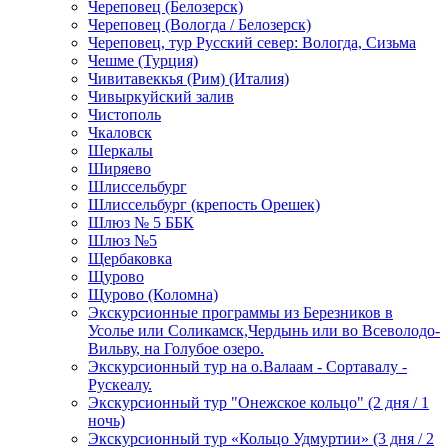
Череповец (Белозерск)
Череповец (Вологда / Белозерск)
Череповец, тур Русский север: Вологда, Сизьма
Чешме (Турция)
Чивитавеккья (Рим) (Италия)
Чивыркуйский залив
Чистополь
Чкаловск
Шеркалы
Ширяево
Шлиссельбург
Шлиссельбург (крепость Орешек)
Шлюз № 5 ББК
Шлюз №5
Щербаковка
Щурово
Щурово (Коломна)
Экскурсионные программы из Березников в
Усолье или Соликамск,Чердынь или во Всеволодо-
Вильву, на Голубое озеро.
Экскурсионный тур на о.Валаам - Сортавалу -
Рускеалу.
Экскурсионный тур "Онежское кольцо" (2 дня / 1
ночь)
Экскурсионный тур «Кольцо Удмуртии» (3 дня / 2