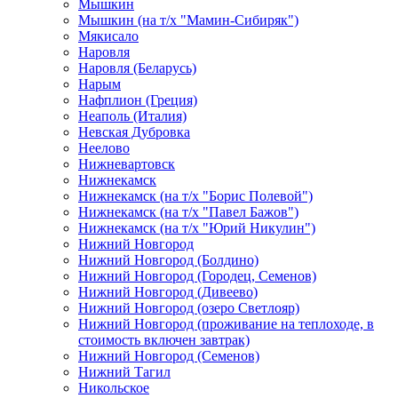
Мышкин
Мышкин (на т/х "Мамин-Сибиряк")
Мякисало
Наровля
Наровля (Беларусь)
Нарым
Нафплион (Греция)
Неаполь (Италия)
Невская Дубровка
Неелово
Нижневартовск
Нижнекамск
Нижнекамск (на т/х "Борис Полевой")
Нижнекамск (на т/х "Павел Бажов")
Нижнекамск (на т/х "Юрий Никулин")
Нижний Новгород
Нижний Новгород (Болдино)
Нижний Новгород (Городец, Семенов)
Нижний Новгород (Дивеево)
Нижний Новгород (озеро Светлояр)
Нижний Новгород (проживание на теплоходе, в
стоимость включен завтрак)
Нижний Новгород (Семенов)
Нижний Тагил
Никольское