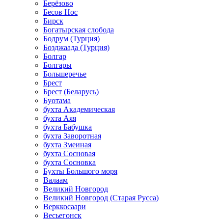
Берёзово
Бесов Нос
Бирск
Богатырская слобода
Бодрум (Турция)
Бозджаада (Турция)
Болгар
Болгары
Большеречье
Брест
Брест (Беларусь)
Буотама
бухта Академическая
бухта Аяя
бухта Бабушка
бухта Заворотная
бухта Змеиная
бухта Сосновая
бухта Сосновка
Бухты Большого моря
Валаам
Великий Новгород
Великий Новгород (Старая Русса)
Верккосаари
Весьегонск