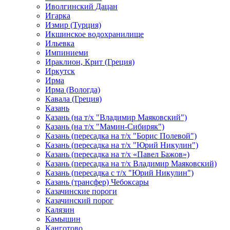
Иволгинский Дацан
Игарка
Измир (Турция)
Икшинское водохранилище
Ильевка
Импиниеми
Ираклион, Крит (Греция)
Иркутск
Ирма
Ирма (Вологда)
Кавала (Греция)
Казань
Казань (на т/х "Владимир Маяковский")
Казань (на т/х "Мамин-Сибиряк")
Казань (пересадка на т/х "Борис Полевой")
Казань (пересадка на т/х "Юрий Никулин")
Казань (пересадка на т/х «Павел Бажов»)
Казань (пересадка на т/х Владимир Маяковский)
Казань (пересадка с т/х "Юрий Никулин")
Казань (трансфер) Чебоксары
Казачинские пороги
Казачинский порог
Калязин
Камышин
Канготово