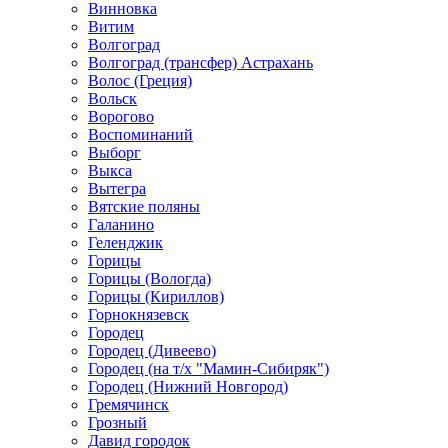
Винновка
Витим
Волгоград
Волгоград (трансфер) Астрахань
Волос (Греция)
Вольск
Ворогово
Воспоминаний
Выборг
Выкса
Вытегра
Вятские поляны
Галанино
Геленджик
Горицы
Горицы (Вологда)
Горицы (Кириллов)
Горнокнязевск
Городец
Городец (Дивеево)
Городец (на т/х "Мамин-Сибиряк")
Городец (Нижний Новгород)
Гремячинск
Грозный
Давид городок