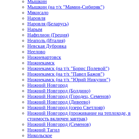
Мышкин
Мышкин (на т/х "Мамин-Сибиряк")
Мякисало
Наровля
Наровля (Беларусь)
Нарым
Нафплион (Греция)
Неаполь (Италия)
Невская Дубровка
Неелово
Нижневартовск
Нижнекамск
Нижнекамск (на т/х "Борис Полевой")
Нижнекамск (на т/х "Павел Бажов")
Нижнекамск (на т/х "Юрий Никулин")
Нижний Новгород
Нижний Новгород (Болдино)
Нижний Новгород (Городец, Семенов)
Нижний Новгород (Дивеево)
Нижний Новгород (озеро Светлояр)
Нижний Новгород (проживание на теплоходе, в
стоимость включен завтрак)
Нижний Новгород (Семенов)
Нижний Тагил
Никольское