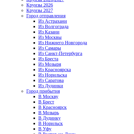
Круизы 2026
Круизы 2027
Город отправления
Из Астрахани
Из Волгограда
Из Казани
Из Москвы
Из Нижнего Новгорода
Из Самары
Из Санкт-Петербурга
Из Бреста
Из Мозыря
Из Красноярска
Из Норильска
Из Саратова
Из Дудинки
Город прибытия
В Москву
В Брест
В Красноярск
В Мозырь
В Дудинку
В Норильск
В Уфу