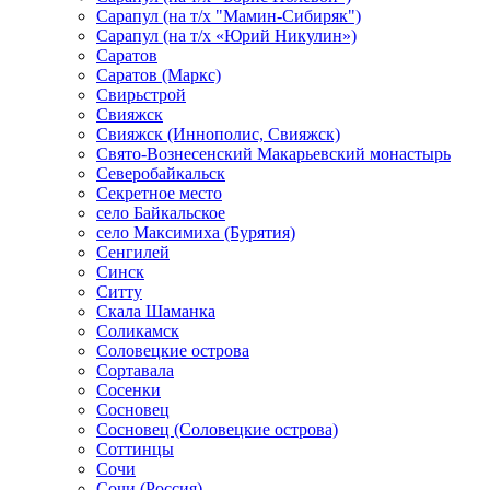
Сарапул (на т/х "Мамин-Сибиряк")
Сарапул (на т/х «Юрий Никулин»)
Саратов
Саратов (Маркс)
Свирьстрой
Свияжск
Свияжск (Иннополис, Свияжск)
Свято-Вознесенский Макарьевский монастырь
Северобайкальск
Секретное место
село Байкальское
село Максимиха (Бурятия)
Сенгилей
Синск
Ситту
Скала Шаманка
Соликамск
Соловецкие острова
Сортавала
Сосенки
Сосновец
Сосновец (Соловецкие острова)
Соттинцы
Сочи
Сочи (Россия)