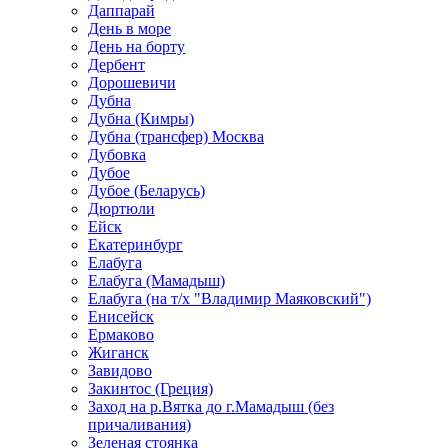
Даппарай
День в море
День на борту
Дербент
Дорошевичи
Дубна
Дубна (Кимры)
Дубна (трансфер) Москва
Дубовка
Дубое
Дубое (Беларусь)
Дюртюли
Ейск
Екатеринбург
Елабуга
Елабуга (Мамадыш)
Елабуга (на т/х "Владимир Маяковский")
Енисейск
Ермаково
Жиганск
Завидово
Закинтос (Греция)
Заход на р.Вятка до г.Мамадыш (без
причаливания)
Зеленая стоянка