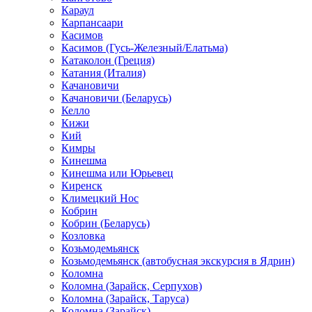
Караул
Карпансаари
Касимов
Касимов (Гусь-Железный/Елатьма)
Катаколон (Греция)
Катания (Италия)
Качановичи
Качановичи (Беларусь)
Келло
Кижи
Кий
Кимры
Кинешма
Кинешма или Юрьевец
Киренск
Климецкий Нос
Кобрин
Кобрин (Беларусь)
Козловка
Козьмодемьянск
Козьмодемьянск (автобусная экскурсия в Ядрин)
Коломна
Коломна (Зарайск, Серпухов)
Коломна (Зарайск, Таруса)
Коломна (Зарайск)