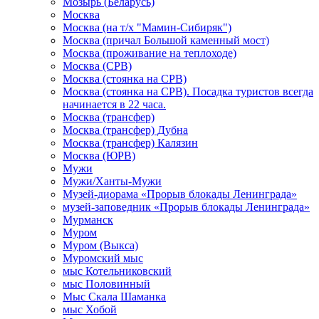
Мозырь (Беларусь)
Москва
Москва (на т/х "Мамин-Сибиряк")
Москва (причал Большой каменный мост)
Москва (проживание на теплоходе)
Москва (СРВ)
Москва (стоянка на СРВ)
Москва (стоянка на СРВ). Посадка туристов всегда
начинается в 22 часа.
Москва (трансфер)
Москва (трансфер) Дубна
Москва (трансфер) Калязин
Москва (ЮРВ)
Мужи
Мужи/Ханты-Мужи
Музей-диорама «Прорыв блокады Ленинграда»
музей-заповедник «Прорыв блокады Ленинграда»
Мурманск
Муром
Муром (Выкса)
Муромский мыс
мыс Котельниковский
мыс Половинный
Мыс Скала Шаманка
мыс Хобой