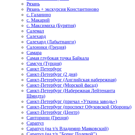
Рязань
Рязань + экскурсия Константиново
с. Галанино
с. Макарий
с. Максимиха (Бурятия)
Салемал
Салехард
Салехард (Лабытнанги)
Салоники (Греция)
Самара
Самая глубокая точка Байкала
Самсун (Турция)
Санкт Петербург
Санкт-Петербург (2 дня)
Санкт-Петербург (Английская набережная)
Санкт-Петербург (Морской фасад)
Санкт-Петербург (Набережная Лейтенанта
Шмидта)
Санкт-Петербург (причал «Уткина заводь»)
Санкт-Петербург (проспект Обуховской Обороны)
Санкт-Петербург (Центр)
Санторини (Греция)
Сарапул
Сарапул (на т/х Владимир Маяковский)
Сарапул (на т/х "Борис Полевой")