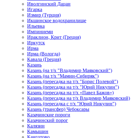
Иволгинский Дацан
Игарка
Измир (Турция)
Икшинское водохранилище
Ильевка
Импиниеми
Ираклион, Крит (Греция)
Иркутск
Ирма
Ирма (Вологда)
Кавала (Греция)
Казань
Казань (на т/х "Владимир Маяковский")
Казань (на т/х "Мамин-Сибиряк")
Казань (пересадка на т/х "Борис Полевой")
Казань (пересадка на т/х "Юрий Никулин")
Казань (пересадка на т/х «Павел Бажов»)
Казань (пересадка на т/х Владимир Маяковский)
Казань (пересадка с т/х "Юрий Никулин")
Казань (трансфер) Чебоксары
Казачинские пороги
Казачинский порог
Калязин
Камышин
Канготово