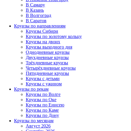
В Самару
В Казань
В Волгоград
В Саратов
Круизы по направлениям
Круизы Сибири
Круизы по золотому кольцу
Круизы на двоих
Круизы выходного дня
Однодневные круизы
Двухдневные круизы
Трёхдневные круизы
Четырёхдневные круизы
Пятидневные круизы
Круизы с детьми
Круизы с ужином
Круизы по рекам
Круизы по Волге
Круизы по Оке
Круизы по Енисею
Круизы по Каме
Круизы по Дону
Круизы по месяцам
Август 2026