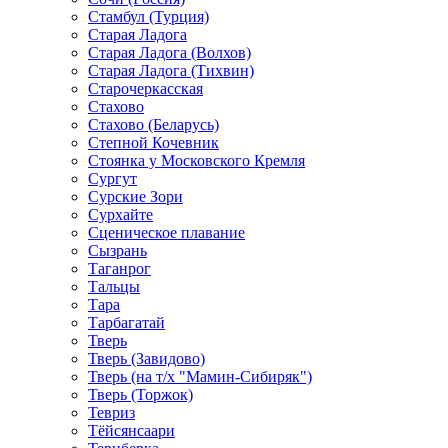
Стамбул (Турция)
Старая Ладога
Старая Ладога (Волхов)
Старая Ладога (Тихвин)
Старочеркасская
Стахово
Стахово (Беларусь)
Степной Кочевник
Стоянка у Московского Кремля
Сургут
Сурские Зори
Сурхайте
Сценическое плавание
Сызрань
Таганрог
Тальцы
Тара
Тарбагатай
Тверь
Тверь (Завидово)
Тверь (на т/х "Мамин-Сибиряк")
Тверь (Торжок)
Тевриз
Тёйсянсаари