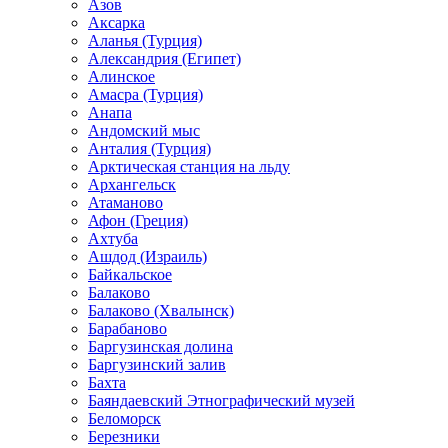
Азов
Аксарка
Аланья (Турция)
Александрия (Египет)
Алинское
Амасра (Турция)
Анапа
Андомский мыс
Анталия (Турция)
Арктическая станция на льду
Архангельск
Атаманово
Афон (Греция)
Ахтуба
Ашдод (Израиль)
Байкальское
Балаково
Балаково (Хвалынск)
Барабаново
Баргузинская долина
Баргузинский залив
Бахта
Баяндаевский Этнографический музей
Беломорск
Березники