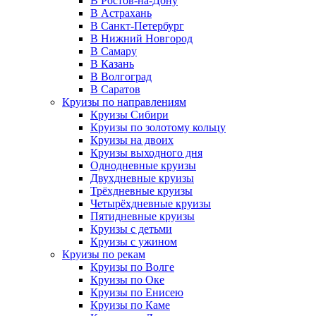
В Ростов-на-Дону
В Астрахань
В Санкт-Петербург
В Нижний Новгород
В Самару
В Казань
В Волгоград
В Саратов
Круизы по направлениям
Круизы Сибири
Круизы по золотому кольцу
Круизы на двоих
Круизы выходного дня
Однодневные круизы
Двухдневные круизы
Трёхдневные круизы
Четырёхдневные круизы
Пятидневные круизы
Круизы с детьми
Круизы с ужином
Круизы по рекам
Круизы по Волге
Круизы по Оке
Круизы по Енисею
Круизы по Каме