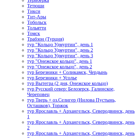
Териберка
Тетюши
Тикси
Тит-Ары
Тобольск
Тольятти
Томск
Трабзон (Турция)
тур "Кольцо Удмуртии", день 1
тур "Кольцо Удмуртии", день 2
тур "Кольцо Удмуртии", день 3
тур "Онежское кольцо", день 1
тур "Онежское кольцо", день 2
тур Березники + Соликамск, Чердынь
тур Березники + Усолье
тур Вытегра (2 дня, Онежское кольцо)
тур Русский север: Белозерск, Галинское,
Череповец
тур Тверь + оз.Селигер (Нилова Пустынь,
Осташков), Торжок
тур Ярославль + Архангельск, Северодвинск, день
1
тур Ярославль + Архангельск, Северодвинск, день
2
тур Ярославль + Архангельск, Северодвинск, день