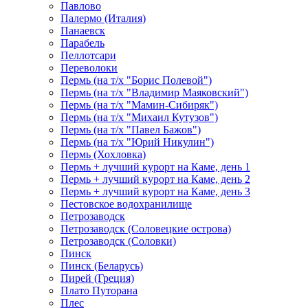
Павлово
Палермо (Италия)
Панаевск
Парабель
Пеллотсари
Переволоки
Пермь (на т/х "Борис Полевой")
Пермь (на т/х "Владимир Маяковский")
Пермь (на т/х "Мамин-Сибиряк")
Пермь (на т/х "Михаил Кутузов")
Пермь (на т/х "Павел Бажов")
Пермь (на т/х "Юрий Никулин")
Пермь (Хохловка)
Пермь + лучший курорт на Каме, день 1
Пермь + лучший курорт на Каме, день 2
Пермь + лучший курорт на Каме, день 3
Пестовское водохранилище
Петрозаводск
Петрозаводск (Соловецкие острова)
Петрозаводск (Соловки)
Пинск
Пинск (Беларусь)
Пирей (Греция)
Плато Путорана
Плес