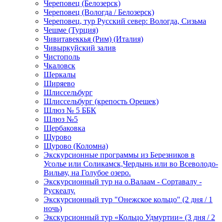
Череповец (Белозерск)
Череповец (Вологда / Белозерск)
Череповец, тур Русский север: Вологда, Сизьма
Чешме (Турция)
Чивитавеккья (Рим) (Италия)
Чивыркуйский залив
Чистополь
Чкаловск
Шеркалы
Ширяево
Шлиссельбург
Шлиссельбург (крепость Орешек)
Шлюз № 5 ББК
Шлюз №5
Щербаковка
Щурово
Щурово (Коломна)
Экскурсионные программы из Березников в
Усолье или Соликамск,Чердынь или во Всеволодо-
Вильву, на Голубое озеро.
Экскурсионный тур на о.Валаам - Сортавалу -
Рускеалу.
Экскурсионный тур "Онежское кольцо" (2 дня / 1
ночь)
Экскурсионный тур «Кольцо Удмуртии» (3 дня / 2