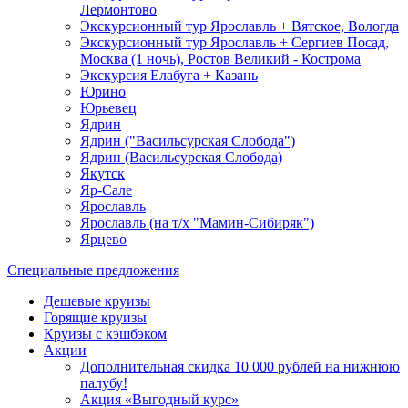
Лермонтово
Экскурсионный тур Ярославль + Вятское, Вологда
Экскурсионный тур Ярославль + Сергиев Посад,
Москва (1 ночь), Ростов Великий - Кострома
Экскурсия Елабуга + Казань
Юрино
Юрьевец
Ядрин
Ядрин ("Васильсурская Слобода")
Ядрин (Васильсурская Слобода)
Якутск
Яр-Сале
Ярославль
Ярославль (на т/х "Мамин-Сибиряк")
Ярцево
Специальные предложения
Дешевые круизы
Горящие круизы
Круизы с кэшбэком
Акции
Дополнительная скидка 10 000 рублей на нижнюю
палубу!
Акция «Выгодный курс»