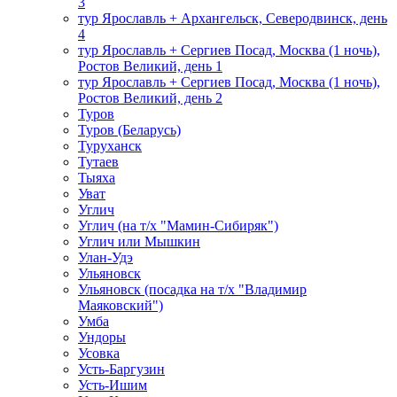
3
тур Ярославль + Архангельск, Северодвинск, день
4
тур Ярославль + Сергиев Посад, Москва (1 ночь),
Ростов Великий, день 1
тур Ярославль + Сергиев Посад, Москва (1 ночь),
Ростов Великий, день 2
Туров
Туров (Беларусь)
Туруханск
Тутаев
Тыяха
Уват
Углич
Углич (на т/х "Мамин-Сибиряк")
Углич или Мышкин
Улан-Удэ
Ульяновск
Ульяновск (посадка на т/х "Владимир
Маяковский")
Умба
Ундоры
Усовка
Усть-Баргузин
Усть-Ишим