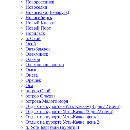
Новороссийск
Новоселки
Новоселки (Беларусь)
Новосибирск
Новый Киеват
Новый Порт
Норильск
о. Огой
Огой
Октябрьское
Олекминск
Ольхон
Ольхонские ворота
Омск
Онега
Орешек
Оса
остров Огой
остров Ольхон
острова Малого моря
Отдых на курорте «Усть-Качка» (3 дня / 2 ночи)
Отдых на курорте Усть-Качка (3 дня/2 ночи)
Отдых на курорте Усть-Качка, день 1
Отдых на курорте Усть-Качка, день 2
п. Усть-Баргузин (Бурятия)