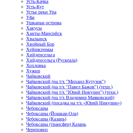
Усть-Качка
Усть-Кут
Устье реки Ура
Уфа
Ушканьи острова
Хакусы
Ханты-Мансийск
Хвалынск
Хвойный Бор
Хейнясенмаа
Хийденсельга
Хийденсельга (Рускеала)
Хохловка
Хужир
Чайковский
Чайковский (на т/х "Михаил Кутузов")
Чайковский (на т/х "Павел Бажов") (техн.)
Чайковский (на т/х "Юрий Никулин") (техн.)
Чайковский (на т/х Владимир Маяковский)
Чайковский (посадка на т/х «Юрий Никулин»)
Чебоксары
Чебоксары (Йошкар-Ола)
Чебоксары (Казань)
Чебоксары (трансфер) Казань
Череповец