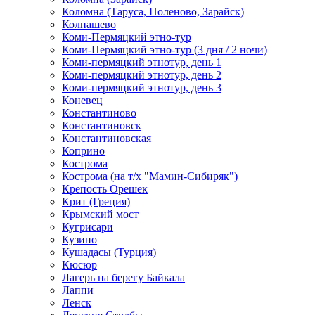
Коломна (Таруса, Поленово, Зарайск)
Колпашево
Коми-Пермяцкий этно-тур
Коми-Пермяцкий этно-тур (3 дня / 2 ночи)
Коми-пермяцкий этнотур, день 1
Коми-пермяцкий этнотур, день 2
Коми-пермяцкий этнотур, день 3
Коневец
Константиново
Константиновск
Константиновская
Коприно
Кострома
Кострома (на т/х "Мамин-Сибиряк")
Крепость Орешек
Крит (Греция)
Крымский мост
Кугрисари
Кузино
Кушадасы (Турция)
Кюсюр
Лагерь на берегу Байкала
Лаппи
Ленск