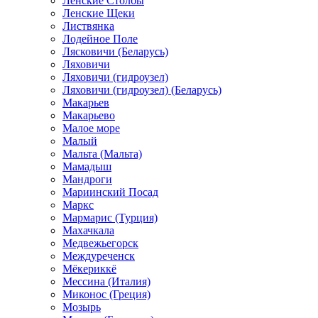
Ленские Столбы
Ленские Щеки
Листвянка
Лодейное Поле
Лясковичи (Беларусь)
Ляховичи
Ляховичи (гидроузел)
Ляховичи (гидроузел) (Беларусь)
Макарьев
Макарьево
Малое море
Малый
Мальта (Мальта)
Мамадыш
Мандроги
Мариинский Посад
Маркс
Мармарис (Турция)
Махачкала
Медвежьегорск
Междуреченск
Мёкериккё
Мессина (Италия)
Миконос (Греция)
Мозырь