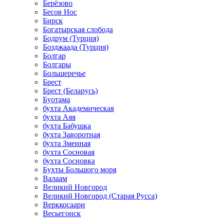
Берёзово
Бесов Нос
Бирск
Богатырская слобода
Бодрум (Турция)
Бозджаада (Турция)
Болгар
Болгары
Большеречье
Брест
Брест (Беларусь)
Буотама
бухта Академическая
бухта Аяя
бухта Бабушка
бухта Заворотная
бухта Змеиная
бухта Сосновая
бухта Сосновка
Бухты Большого моря
Валаам
Великий Новгород
Великий Новгород (Старая Русса)
Верккосаари
Весьегонск