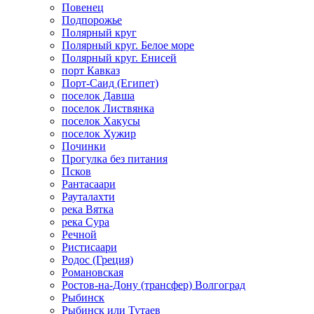
Повенец
Подпорожье
Полярный круг
Полярный круг. Белое море
Полярный круг. Енисей
порт Кавказ
Порт-Саид (Египет)
поселок Давша
поселок Листвянка
поселок Хакусы
поселок Хужир
Починки
Прогулка без питания
Псков
Рантасаари
Рауталахти
река Вятка
река Сура
Речной
Ристисаари
Родос (Греция)
Романовская
Ростов-на-Дону (трансфер) Волгоград
Рыбинск
Рыбинск или Тутаев