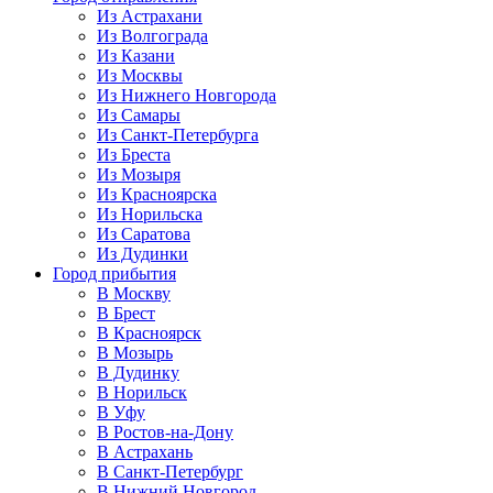
Из Астрахани
Из Волгограда
Из Казани
Из Москвы
Из Нижнего Новгорода
Из Самары
Из Санкт-Петербурга
Из Бреста
Из Мозыря
Из Красноярска
Из Норильска
Из Саратова
Из Дудинки
Город прибытия
В Москву
В Брест
В Красноярск
В Мозырь
В Дудинку
В Норильск
В Уфу
В Ростов-на-Дону
В Астрахань
В Санкт-Петербург
В Нижний Новгород