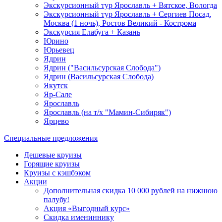
Экскурсионный тур Ярославль + Вятское, Вологда
Экскурсионный тур Ярославль + Сергиев Посад,
Москва (1 ночь), Ростов Великий - Кострома
Экскурсия Елабуга + Казань
Юрино
Юрьевец
Ядрин
Ядрин ("Васильсурская Слобода")
Ядрин (Васильсурская Слобода)
Якутск
Яр-Сале
Ярославль
Ярославль (на т/х "Мамин-Сибиряк")
Ярцево
Специальные предложения
Дешевые круизы
Горящие круизы
Круизы с кэшбэком
Акции
Дополнительная скидка 10 000 рублей на нижнюю
палубу!
Акция «Выгодный курс»
Скидка имениннику