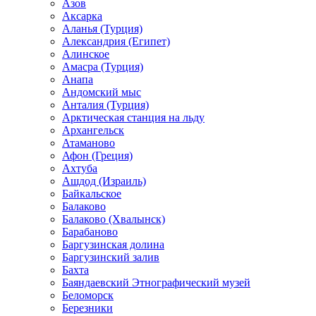
Азов
Аксарка
Аланья (Турция)
Александрия (Египет)
Алинское
Амасра (Турция)
Анапа
Андомский мыс
Анталия (Турция)
Арктическая станция на льду
Архангельск
Атаманово
Афон (Греция)
Ахтуба
Ашдод (Израиль)
Байкальское
Балаково
Балаково (Хвалынск)
Барабаново
Баргузинская долина
Баргузинский залив
Бахта
Баяндаевский Этнографический музей
Беломорск
Березники