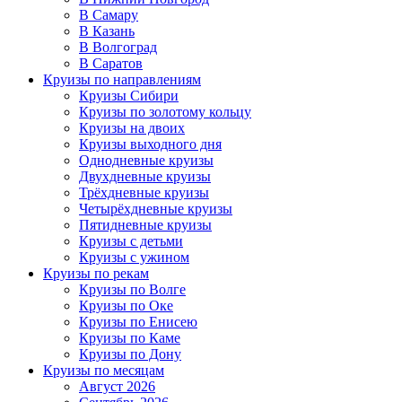
В Самару
В Казань
В Волгоград
В Саратов
Круизы по направлениям
Круизы Сибири
Круизы по золотому кольцу
Круизы на двоих
Круизы выходного дня
Однодневные круизы
Двухдневные круизы
Трёхдневные круизы
Четырёхдневные круизы
Пятидневные круизы
Круизы с детьми
Круизы с ужином
Круизы по рекам
Круизы по Волге
Круизы по Оке
Круизы по Енисею
Круизы по Каме
Круизы по Дону
Круизы по месяцам
Август 2026