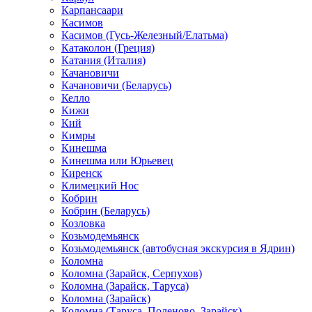
Карпансаари
Касимов
Касимов (Гусь-Железный/Елатьма)
Катаколон (Греция)
Катания (Италия)
Качановичи
Качановичи (Беларусь)
Келло
Кижи
Кий
Кимры
Кинешма
Кинешма или Юрьевец
Киренск
Климецкий Нос
Кобрин
Кобрин (Беларусь)
Козловка
Козьмодемьянск
Козьмодемьянск (автобусная экскурсия в Ядрин)
Коломна
Коломна (Зарайск, Серпухов)
Коломна (Зарайск, Таруса)
Коломна (Зарайск)
Коломна (Таруса, Поленово, Зарайск)