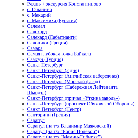
Рязань + экскурсия Константиново
с. Галанино
с. Макарий
с. Максимиха (Бурятия)
Салемал
Салехард
Салехард (Лабытнанги)
Салоники (Греция)
Самара
Самая глубокая точка Байкала
Самсун (Турция)
Санкт Петербург
Санкт-Петербург (2 дня)
Санкт-Петербург (Английская набережная)
Санкт-Петербург (Морской фасад)
Санкт-Петербург (Набережная Лейтенанта
Шмидта)
Санкт-Петербург (причал «Уткина заводь»)
Санкт-Петербург (проспект Обуховской Обороны)
Санкт-Петербург (Центр)
Санторини (Греция)
Сарапул
Сарапул (на т/х Владимир Маяковский)
Сарапул (на т/х "Борис Полевой")
Сарапул (на т/х "Мамин-Сибиряк")