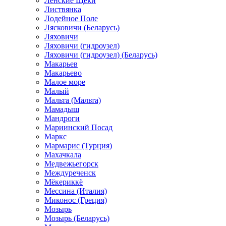
Ленские Щеки
Листвянка
Лодейное Поле
Лясковичи (Беларусь)
Ляховичи
Ляховичи (гидроузел)
Ляховичи (гидроузел) (Беларусь)
Макарьев
Макарьево
Малое море
Малый
Мальта (Мальта)
Мамадыш
Мандроги
Мариинский Посад
Маркс
Мармарис (Турция)
Махачкала
Медвежьегорск
Междуреченск
Мёкериккё
Мессина (Италия)
Миконос (Греция)
Мозырь
Мозырь (Беларусь)