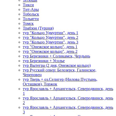
Тетюши
Тикси
Тит-Ары
Тобольск
Тольятти
Томск
Трабзон (Турция)
тур "Кольцо Удмуртии", день 1
тур "Кольцо Удмуртии", день 2
тур "Кольцо Удмуртии", день 3
тур "Онежское кольцо", день 1
тур "Онежское кольцо", день 2
тур Березники + Соликамск, Чердынь
тур Березники + Усолье
тур Вытегра (2 дня, Онежское кольцо)
тур Русский север: Белозерск, Галинское,
Череповец
тур Тверь + оз.Селигер (Нилова Пустынь,
Осташков), Торжок
тур Ярославль + Архангельск, Северодвинск, день
1
тур Ярославль + Архангельск, Северодвинск, день
2
тур Ярославль + Архангельск, Северодвинск, день
3