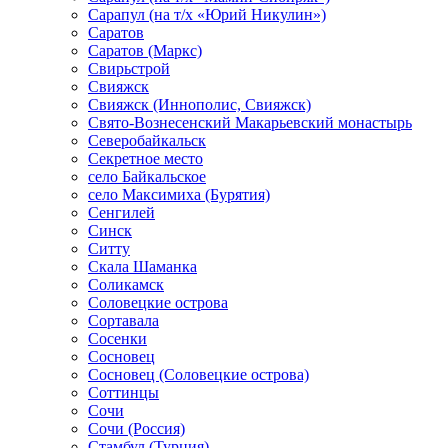
Сарапул (на т/х «Юрий Никулин»)
Саратов
Саратов (Маркс)
Свирьстрой
Свияжск
Свияжск (Иннополис, Свияжск)
Свято-Вознесенский Макарьевский монастырь
Северобайкальск
Секретное место
село Байкальское
село Максимиха (Бурятия)
Сенгилей
Синск
Ситту
Скала Шаманка
Соликамск
Соловецкие острова
Сортавала
Сосенки
Сосновец
Сосновец (Соловецкие острова)
Соттинцы
Сочи
Сочи (Россия)
Стамбул (Турция)