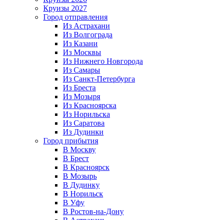
Круизы 2027
Город отправления
Из Астрахани
Из Волгограда
Из Казани
Из Москвы
Из Нижнего Новгорода
Из Самары
Из Санкт-Петербурга
Из Бреста
Из Мозыря
Из Красноярска
Из Норильска
Из Саратова
Из Дудинки
Город прибытия
В Москву
В Брест
В Красноярск
В Мозырь
В Дудинку
В Норильск
В Уфу
В Ростов-на-Дону