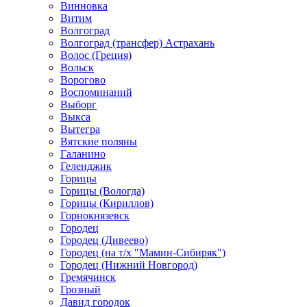
Винновка
Витим
Волгоград
Волгоград (трансфер) Астрахань
Волос (Греция)
Вольск
Ворогово
Воспоминаний
Выборг
Выкса
Вытегра
Вятские поляны
Галанино
Геленджик
Горицы
Горицы (Вологда)
Горицы (Кириллов)
Горнокнязевск
Городец
Городец (Дивеево)
Городец (на т/х "Мамин-Сибиряк")
Городец (Нижний Новгород)
Гремячинск
Грозный
Давид городок