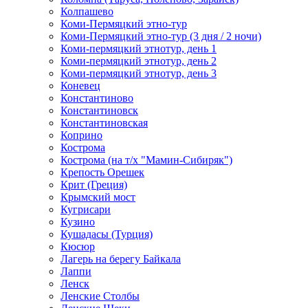
Колпашево
Коми-Пермяцкий этно-тур
Коми-Пермяцкий этно-тур (3 дня / 2 ночи)
Коми-пермяцкий этнотур, день 1
Коми-пермяцкий этнотур, день 2
Коми-пермяцкий этнотур, день 3
Коневец
Константиново
Константиновск
Константиновская
Коприно
Кострома
Кострома (на т/х "Мамин-Сибиряк")
Крепость Орешек
Крит (Греция)
Крымский мост
Кугрисари
Кузино
Кушадасы (Турция)
Кюсюр
Лагерь на берегу Байкала
Лаппи
Ленск
Ленские Столбы