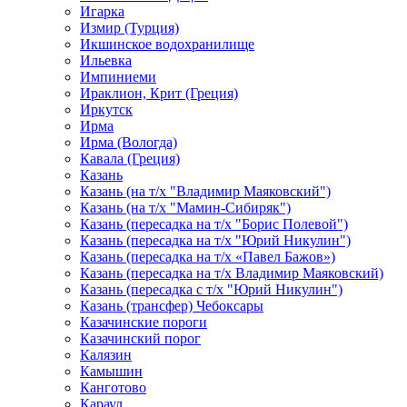
Игарка
Измир (Турция)
Икшинское водохранилище
Ильевка
Импиниеми
Ираклион, Крит (Греция)
Иркутск
Ирма
Ирма (Вологда)
Кавала (Греция)
Казань
Казань (на т/х "Владимир Маяковский")
Казань (на т/х "Мамин-Сибиряк")
Казань (пересадка на т/х "Борис Полевой")
Казань (пересадка на т/х "Юрий Никулин")
Казань (пересадка на т/х «Павел Бажов»)
Казань (пересадка на т/х Владимир Маяковский)
Казань (пересадка с т/х "Юрий Никулин")
Казань (трансфер) Чебоксары
Казачинские пороги
Казачинский порог
Калязин
Камышин
Канготово
Караул