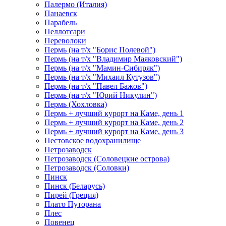
Палермо (Италия)
Панаевск
Парабель
Пеллотсари
Переволоки
Пермь (на т/х "Борис Полевой")
Пермь (на т/х "Владимир Маяковский")
Пермь (на т/х "Мамин-Сибиряк")
Пермь (на т/х "Михаил Кутузов")
Пермь (на т/х "Павел Бажов")
Пермь (на т/х "Юрий Никулин")
Пермь (Хохловка)
Пермь + лучший курорт на Каме, день 1
Пермь + лучший курорт на Каме, день 2
Пермь + лучший курорт на Каме, день 3
Пестовское водохранилище
Петрозаводск
Петрозаводск (Соловецкие острова)
Петрозаводск (Соловки)
Пинск
Пинск (Беларусь)
Пирей (Греция)
Плато Путорана
Плес
Повенец