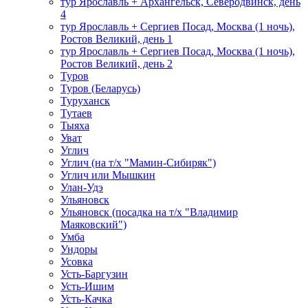
тур Ярославль + Архангельск, Северодвинск, день
4
тур Ярославль + Сергиев Посад, Москва (1 ночь),
Ростов Великий, день 1
тур Ярославль + Сергиев Посад, Москва (1 ночь),
Ростов Великий, день 2
Туров
Туров (Беларусь)
Туруханск
Тутаев
Тыяха
Уват
Углич
Углич (на т/х "Мамин-Сибиряк")
Углич или Мышкин
Улан-Удэ
Ульяновск
Ульяновск (посадка на т/х "Владимир
Маяковский")
Умба
Ундоры
Усовка
Усть-Баргузин
Усть-Ишим
Усть-Качка