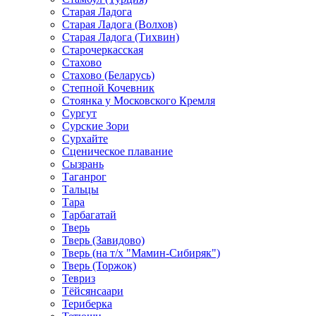
Старая Ладога
Старая Ладога (Волхов)
Старая Ладога (Тихвин)
Старочеркасская
Стахово
Стахово (Беларусь)
Степной Кочевник
Стоянка у Московского Кремля
Сургут
Сурские Зори
Сурхайте
Сценическое плавание
Сызрань
Таганрог
Тальцы
Тара
Тарбагатай
Тверь
Тверь (Завидово)
Тверь (на т/х "Мамин-Сибиряк")
Тверь (Торжок)
Тевриз
Тёйсянсаари
Териберка