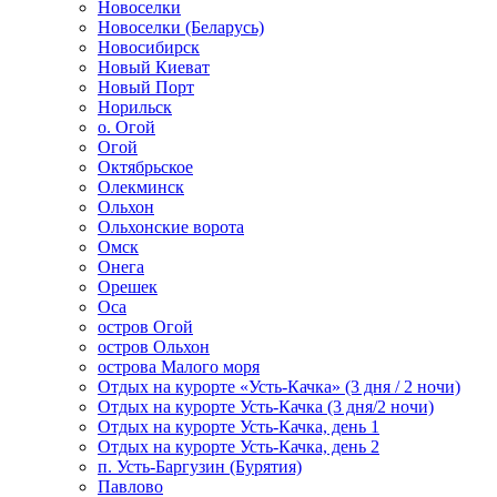
Новоселки
Новоселки (Беларусь)
Новосибирск
Новый Киеват
Новый Порт
Норильск
о. Огой
Огой
Октябрьское
Олекминск
Ольхон
Ольхонские ворота
Омск
Онега
Орешек
Оса
остров Огой
остров Ольхон
острова Малого моря
Отдых на курорте «Усть-Качка» (3 дня / 2 ночи)
Отдых на курорте Усть-Качка (3 дня/2 ночи)
Отдых на курорте Усть-Качка, день 1
Отдых на курорте Усть-Качка, день 2
п. Усть-Баргузин (Бурятия)
Павлово