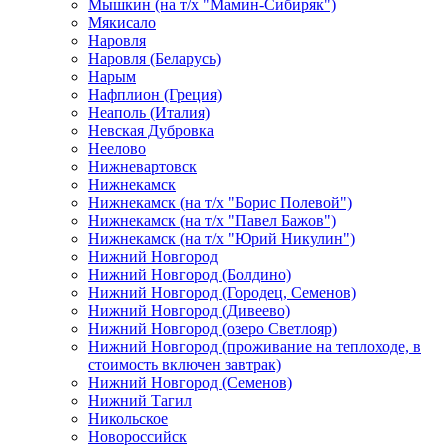
Мышкин (на т/х "Мамин-Сибиряк")
Мякисало
Наровля
Наровля (Беларусь)
Нарым
Нафплион (Греция)
Неаполь (Италия)
Невская Дубровка
Неелово
Нижневартовск
Нижнекамск
Нижнекамск (на т/х "Борис Полевой")
Нижнекамск (на т/х "Павел Бажов")
Нижнекамск (на т/х "Юрий Никулин")
Нижний Новгород
Нижний Новгород (Болдино)
Нижний Новгород (Городец, Семенов)
Нижний Новгород (Дивеево)
Нижний Новгород (озеро Светлояр)
Нижний Новгород (проживание на теплоходе, в
стоимость включен завтрак)
Нижний Новгород (Семенов)
Нижний Тагил
Никольское
Новороссийск