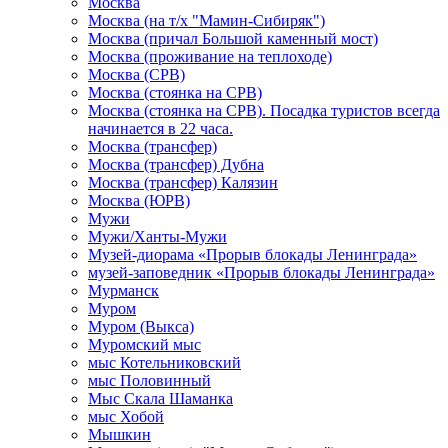
Москва
Москва (на т/х "Мамин-Сибиряк")
Москва (причал Большой каменный мост)
Москва (проживание на теплоходе)
Москва (СРВ)
Москва (стоянка на СРВ)
Москва (стоянка на СРВ). Посадка туристов всегда
начинается в 22 часа.
Москва (трансфер)
Москва (трансфер) Дубна
Москва (трансфер) Калязин
Москва (ЮРВ)
Мужи
Мужи/Ханты-Мужи
Музей-диорама «Прорыв блокады Ленинграда»
музей-заповедник «Прорыв блокады Ленинграда»
Мурманск
Муром
Муром (Выкса)
Муромский мыс
мыс Котельниковский
мыс Половинный
Мыс Скала Шаманка
мыс Хобой
Мышкин