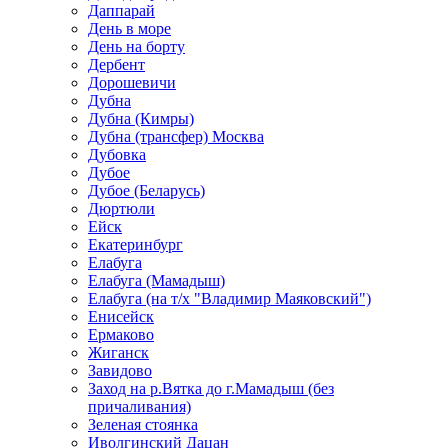
Даппарай
День в море
День на борту
Дербент
Дорошевичи
Дубна
Дубна (Кимры)
Дубна (трансфер) Москва
Дубовка
Дубое
Дубое (Беларусь)
Дюртюли
Ейск
Екатеринбург
Елабуга
Елабуга (Мамадыш)
Елабуга (на т/х "Владимир Маяковский")
Енисейск
Ермаково
Жиганск
Завидово
Заход на р.Вятка до г.Мамадыш (без
причаливания)
Зеленая стоянка
Иволгинский Дацан