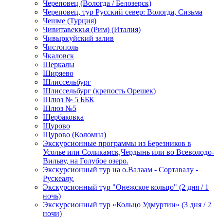
Череповец (Вологда / Белозерск)
Череповец, тур Русский север: Вологда, Сизьма
Чешме (Турция)
Чивитавеккья (Рим) (Италия)
Чивыркуйский залив
Чистополь
Чкаловск
Шеркалы
Ширяево
Шлиссельбург
Шлиссельбург (крепость Орешек)
Шлюз № 5 ББК
Шлюз №5
Щербаковка
Щурово
Щурово (Коломна)
Экскурсионные программы из Березников в
Усолье или Соликамск,Чердынь или во Всеволодо-
Вильву, на Голубое озеро.
Экскурсионный тур на о.Валаам - Сортавалу -
Рускеалу.
Экскурсионный тур "Онежское кольцо" (2 дня / 1
ночь)
Экскурсионный тур «Кольцо Удмуртии» (3 дня / 2
ночи)