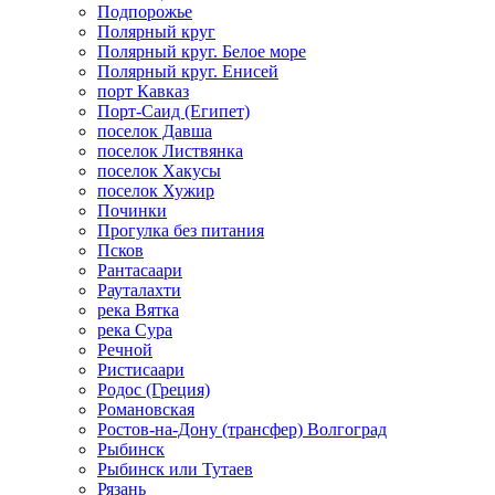
Подпорожье
Полярный круг
Полярный круг. Белое море
Полярный круг. Енисей
порт Кавказ
Порт-Саид (Египет)
поселок Давша
поселок Листвянка
поселок Хакусы
поселок Хужир
Починки
Прогулка без питания
Псков
Рантасаари
Рауталахти
река Вятка
река Сура
Речной
Ристисаари
Родос (Греция)
Романовская
Ростов-на-Дону (трансфер) Волгоград
Рыбинск
Рыбинск или Тутаев
Рязань