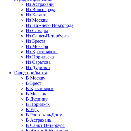
Из Астрахани
Из Волгограда
Из Казани
Из Москвы
Из Нижнего Новгорода
Из Самары
Из Санкт-Петербурга
Из Бреста
Из Мозыря
Из Красноярска
Из Норильска
Из Саратова
Из Дудинки
Город прибытия
В Москву
В Брест
В Красноярск
В Мозырь
В Дудинку
В Норильск
В Уфу
В Ростов-на-Дону
В Астрахань
В Санкт-Петербург
В Нижний Новгород