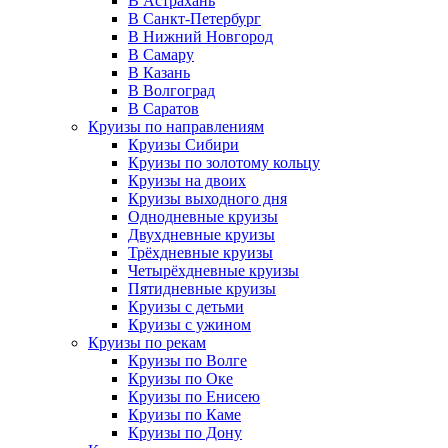
В Астрахань
В Санкт-Петербург
В Нижний Новгород
В Самару
В Казань
В Волгоград
В Саратов
Круизы по направлениям
Круизы Сибири
Круизы по золотому кольцу
Круизы на двоих
Круизы выходного дня
Однодневные круизы
Двухдневные круизы
Трёхдневные круизы
Четырёхдневные круизы
Пятидневные круизы
Круизы с детьми
Круизы с ужином
Круизы по рекам
Круизы по Волге
Круизы по Оке
Круизы по Енисею
Круизы по Каме
Круизы по Дону