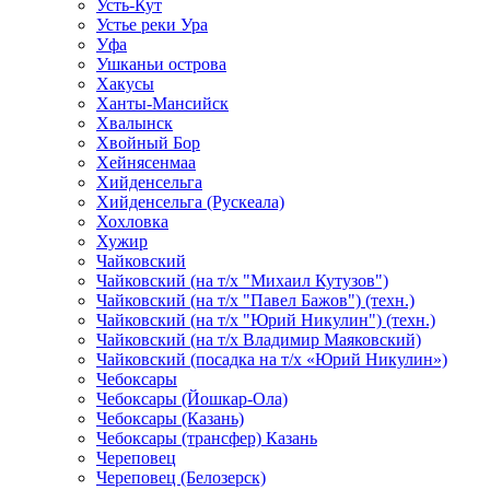
Усть-Кут
Устье реки Ура
Уфа
Ушканьи острова
Хакусы
Ханты-Мансийск
Хвалынск
Хвойный Бор
Хейнясенмаа
Хийденсельга
Хийденсельга (Рускеала)
Хохловка
Хужир
Чайковский
Чайковский (на т/х "Михаил Кутузов")
Чайковский (на т/х "Павел Бажов") (техн.)
Чайковский (на т/х "Юрий Никулин") (техн.)
Чайковский (на т/х Владимир Маяковский)
Чайковский (посадка на т/х «Юрий Никулин»)
Чебоксары
Чебоксары (Йошкар-Ола)
Чебоксары (Казань)
Чебоксары (трансфер) Казань
Череповец
Череповец (Белозерск)