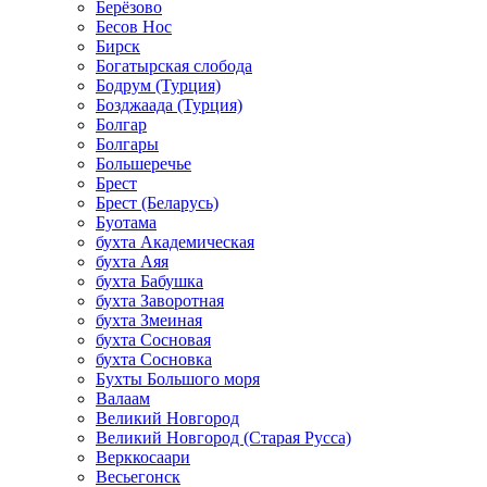
Берёзово
Бесов Нос
Бирск
Богатырская слобода
Бодрум (Турция)
Бозджаада (Турция)
Болгар
Болгары
Большеречье
Брест
Брест (Беларусь)
Буотама
бухта Академическая
бухта Аяя
бухта Бабушка
бухта Заворотная
бухта Змеиная
бухта Сосновая
бухта Сосновка
Бухты Большого моря
Валаам
Великий Новгород
Великий Новгород (Старая Русса)
Верккосаари
Весьегонск