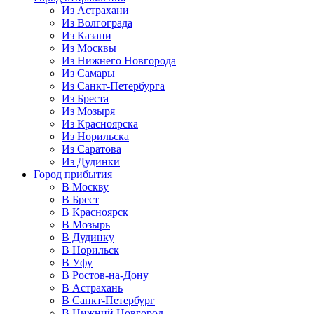
Из Астрахани
Из Волгограда
Из Казани
Из Москвы
Из Нижнего Новгорода
Из Самары
Из Санкт-Петербурга
Из Бреста
Из Мозыря
Из Красноярска
Из Норильска
Из Саратова
Из Дудинки
Город прибытия
В Москву
В Брест
В Красноярск
В Мозырь
В Дудинку
В Норильск
В Уфу
В Ростов-на-Дону
В Астрахань
В Санкт-Петербург
В Нижний Новгород