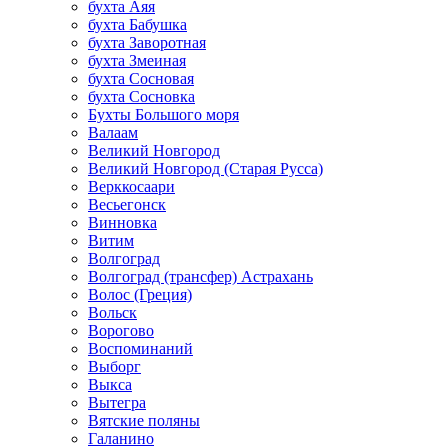
бухта Аяя
бухта Бабушка
бухта Заворотная
бухта Змеиная
бухта Сосновая
бухта Сосновка
Бухты Большого моря
Валаам
Великий Новгород
Великий Новгород (Старая Русса)
Верккосаари
Весьегонск
Винновка
Витим
Волгоград
Волгоград (трансфер) Астрахань
Волос (Греция)
Вольск
Ворогово
Воспоминаний
Выборг
Выкса
Вытегра
Вятские поляны
Галанино