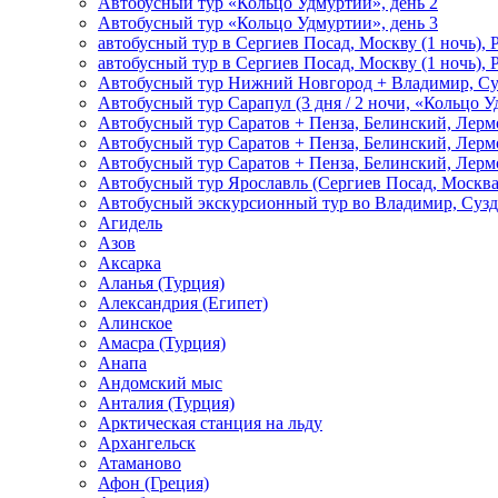
Автобусный тур «Кольцо Удмуртии», день 2
Автобусный тур «Кольцо Удмуртии», день 3
автобусный тур в Сергиев Посад, Москву (1 ночь), 
автобусный тур в Сергиев Посад, Москву (1 ночь), 
Автобусный тур Нижний Новгород + Владимир, Су
Автобусный тур Сарапул (3 дня / 2 ночи, «Кольцо 
Автобусный тур Саратов + Пенза, Белинский, Лермо
Автобусный тур Саратов + Пенза, Белинский, Лермо
Автобусный тур Саратов + Пенза, Белинский, Лермо
Автобусный тур Ярославль (Сергиев Посад, Москва 
Автобусный экскурсионный тур во Владимир, Сузд
Агидель
Азов
Аксарка
Аланья (Турция)
Александрия (Египет)
Алинское
Амасра (Турция)
Анапа
Андомский мыс
Анталия (Турция)
Арктическая станция на льду
Архангельск
Атаманово
Афон (Греция)