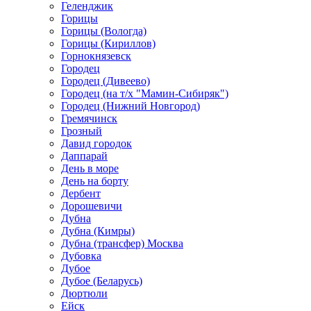
Геленджик
Горицы
Горицы (Вологда)
Горицы (Кириллов)
Горнокнязевск
Городец
Городец (Дивеево)
Городец (на т/х "Мамин-Сибиряк")
Городец (Нижний Новгород)
Гремячинск
Грозный
Давид городок
Даппарай
День в море
День на борту
Дербент
Дорошевичи
Дубна
Дубна (Кимры)
Дубна (трансфер) Москва
Дубовка
Дубое
Дубое (Беларусь)
Дюртюли
Ейск