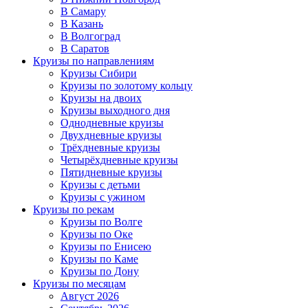
В Самару
В Казань
В Волгоград
В Саратов
Круизы по направлениям
Круизы Сибири
Круизы по золотому кольцу
Круизы на двоих
Круизы выходного дня
Однодневные круизы
Двухдневные круизы
Трёхдневные круизы
Четырёхдневные круизы
Пятидневные круизы
Круизы с детьми
Круизы с ужином
Круизы по рекам
Круизы по Волге
Круизы по Оке
Круизы по Енисею
Круизы по Каме
Круизы по Дону
Круизы по месяцам
Август 2026