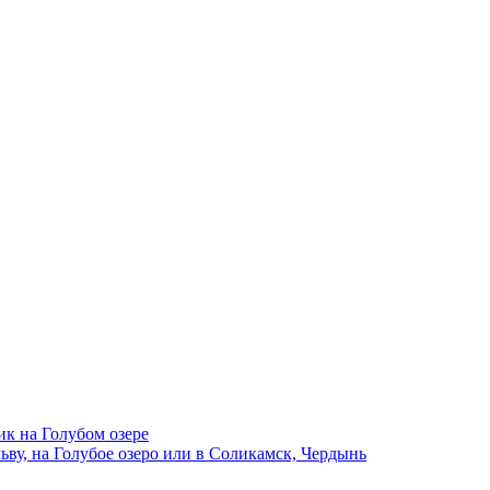
ик на Голубом озере
ву, на Голубое озеро или в Соликамск, Чердынь