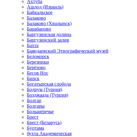
Ахтуба
Ашдод (Израиль)
Байкальское
Балаково
Балаково (Хвалынск)
Барабаново
Баргузинская долина
Баргузинский залив
Бахта
Баяндаевский Этнографический музей
Беломорск
Березники
Берёзово
Бесов Нос
Бирск
Богатырская слобода
Бодрум (Турция)
Бозджаада (Турция)
Болгар
Болгары
Большеречье
Брест
Брест (Беларусь)
Буотама
бухта Академическая