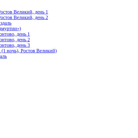
Ростов Великий, день 1
Ростов Великий, день 2
здаль
Удмуртии»)
нтово, день 1
нтово, день 2
нтово, день 3
(1 ночь), Ростов Великий)
аль