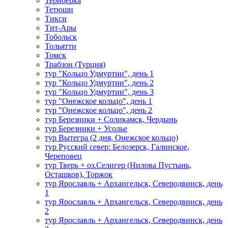
Териберка
Тетюши
Тикси
Тит-Ары
Тобольск
Тольятти
Томск
Трабзон (Турция)
тур "Кольцо Удмуртии", день 1
тур "Кольцо Удмуртии", день 2
тур "Кольцо Удмуртии", день 3
тур "Онежское кольцо", день 1
тур "Онежское кольцо", день 2
тур Березники + Соликамск, Чердынь
тур Березники + Усолье
тур Вытегра (2 дня, Онежское кольцо)
тур Русский север: Белозерск, Галинское,
Череповец
тур Тверь + оз.Селигер (Нилова Пустынь,
Осташков), Торжок
тур Ярославль + Архангельск, Северодвинск, день
1
тур Ярославль + Архангельск, Северодвинск, день
2
тур Ярославль + Архангельск, Северодвинск, день