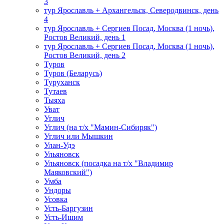
3
тур Ярославль + Архангельск, Северодвинск, день
4
тур Ярославль + Сергиев Посад, Москва (1 ночь),
Ростов Великий, день 1
тур Ярославль + Сергиев Посад, Москва (1 ночь),
Ростов Великий, день 2
Туров
Туров (Беларусь)
Туруханск
Тутаев
Тыяха
Уват
Углич
Углич (на т/х "Мамин-Сибиряк")
Углич или Мышкин
Улан-Удэ
Ульяновск
Ульяновск (посадка на т/х "Владимир
Маяковский")
Умба
Ундоры
Усовка
Усть-Баргузин
Усть-Ишим