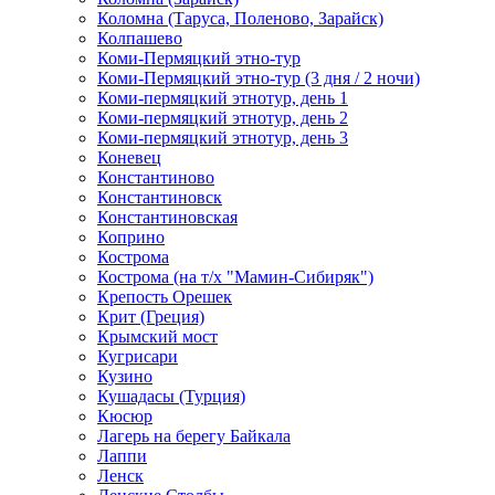
Коломна (Таруса, Поленово, Зарайск)
Колпашево
Коми-Пермяцкий этно-тур
Коми-Пермяцкий этно-тур (3 дня / 2 ночи)
Коми-пермяцкий этнотур, день 1
Коми-пермяцкий этнотур, день 2
Коми-пермяцкий этнотур, день 3
Коневец
Константиново
Константиновск
Константиновская
Коприно
Кострома
Кострома (на т/х "Мамин-Сибиряк")
Крепость Орешек
Крит (Греция)
Крымский мост
Кугрисари
Кузино
Кушадасы (Турция)
Кюсюр
Лагерь на берегу Байкала
Лаппи
Ленск