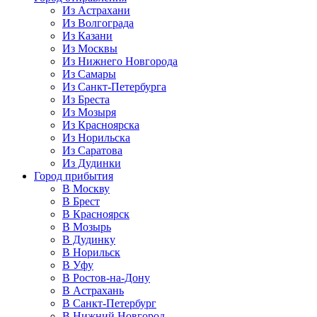
Из Астрахани
Из Волгограда
Из Казани
Из Москвы
Из Нижнего Новгорода
Из Самары
Из Санкт-Петербурга
Из Бреста
Из Мозыря
Из Красноярска
Из Норильска
Из Саратова
Из Дудинки
Город прибытия
В Москву
В Брест
В Красноярск
В Мозырь
В Дудинку
В Норильск
В Уфу
В Ростов-на-Дону
В Астрахань
В Санкт-Петербург
В Нижний Новгород