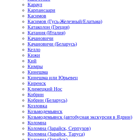
Караул
Карпансаари
Касимов
Касимов (Гусь-Железный/Елатьма)
Катаколон (Греция)
Катания (Италия)
Качановичи
Качановичи (Беларусь)
Келло
Кижи
Кий
Кимры
Кинешма
Кинешма или Юрьевец
Киренск
Климецкий Нос
Кобрин
Кобрин (Беларусь)
Козловка
Козьмодемьянск
Козьмодемьянск (автобусная экскурсия в Ядрин)
Коломна
Коломна (Зарайск, Серпухов)
Коломна (Зарайск, Таруса)
Коломна (Зарайск)