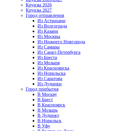
Круизы 2026
Круизы 2027
Город отправления
Из Астрахани
Из Волгограда
Из Казани
Из Москвы
Из Нижнего Новгорода
Из Самары
Из Санкт-Петербурга
Из Бреста
Из Мозыря
Из Красноярска
Из Норильска
Из Саратова
Из Дудинки
Город прибытия
В Москву
В Брест
В Красноярск
В Мозырь
В Дудинку
В Норильск
В Уфу