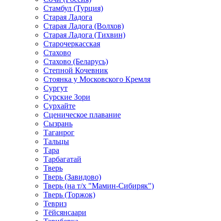
Стамбул (Турция)
Старая Ладога
Старая Ладога (Волхов)
Старая Ладога (Тихвин)
Старочеркасская
Стахово
Стахово (Беларусь)
Степной Кочевник
Стоянка у Московского Кремля
Сургут
Сурские Зори
Сурхайте
Сценическое плавание
Сызрань
Таганрог
Тальцы
Тара
Тарбагатай
Тверь
Тверь (Завидово)
Тверь (на т/х "Мамин-Сибиряк")
Тверь (Торжок)
Тевриз
Тёйсянсаари