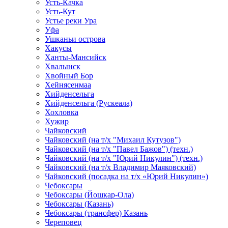
Усть-Качка
Усть-Кут
Устье реки Ура
Уфа
Ушканьи острова
Хакусы
Ханты-Мансийск
Хвалынск
Хвойный Бор
Хейнясенмаа
Хийденсельга
Хийденсельга (Рускеала)
Хохловка
Хужир
Чайковский
Чайковский (на т/х "Михаил Кутузов")
Чайковский (на т/х "Павел Бажов") (техн.)
Чайковский (на т/х "Юрий Никулин") (техн.)
Чайковский (на т/х Владимир Маяковский)
Чайковский (посадка на т/х «Юрий Никулин»)
Чебоксары
Чебоксары (Йошкар-Ола)
Чебоксары (Казань)
Чебоксары (трансфер) Казань
Череповец