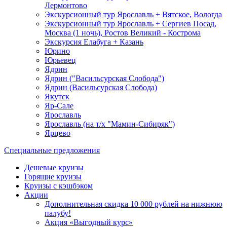
Лермонтово
Экскурсионный тур Ярославль + Вятское, Вологда
Экскурсионный тур Ярославль + Сергиев Посад,
Москва (1 ночь), Ростов Великий - Кострома
Экскурсия Елабуга + Казань
Юрино
Юрьевец
Ядрин
Ядрин ("Васильсурская Слобода")
Ядрин (Васильсурская Слобода)
Якутск
Яр-Сале
Ярославль
Ярославль (на т/х "Мамин-Сибиряк")
Ярцево
Специальные предложения
Дешевые круизы
Горящие круизы
Круизы с кэшбэком
Акции
Дополнительная скидка 10 000 рублей на нижнюю
палубу!
Акция «Выгодный курс»