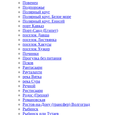
Повенец
Подпорожье
Полярный круг
Полярный круг. Белое море
Полярный круг. Енисей
порт Кавказ
Порт-Саид (Египет)
поселок Давша
поселок Листвянка
поселок Хакусы
поселок Хужир
Починки
Прогулка без питания
Псков
Рантасаари
Рауталахти
река Вятка
река Сура
Речной
Ристисаари
Родос (Греция)
Романовская
Ростов-на-Дону (трансфер) Волгоград
Рыбинск
Рыбинск или Тутаев