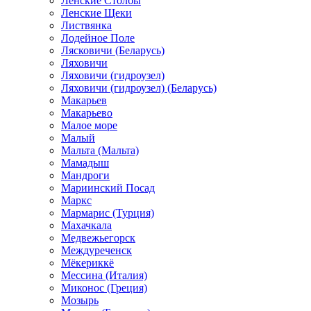
Ленские Столбы
Ленские Щеки
Листвянка
Лодейное Поле
Лясковичи (Беларусь)
Ляховичи
Ляховичи (гидроузел)
Ляховичи (гидроузел) (Беларусь)
Макарьев
Макарьево
Малое море
Малый
Мальта (Мальта)
Мамадыш
Мандроги
Мариинский Посад
Маркс
Мармарис (Турция)
Махачкала
Медвежьегорск
Междуреченск
Мёкериккё
Мессина (Италия)
Миконос (Греция)
Мозырь