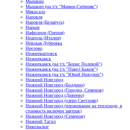
Мышкин
Мышкин (на т/х "Мамин-Сибиряк")
Мякисало
Наровля
Наровля (Беларусь)
Нарым
Нафплион (Греция)
Неаполь (Италия)
Невская Дубровка
Неелово
Нижневартовск
Нижнекамск
Нижнекамск (на т/х "Борис Полевой")
Нижнекамск (на т/х "Павел Бажов")
Нижнекамск (на т/х "Юрий Никулин")
Нижний Новгород
Нижний Новгород (Болдино)
Нижний Новгород (Городец, Семенов)
Нижний Новгород (Дивеево)
Нижний Новгород (озеро Светлояр)
Нижний Новгород (проживание на теплоходе, в
стоимость включен завтрак)
Нижний Новгород (Семенов)
Нижний Тагил
Никольское