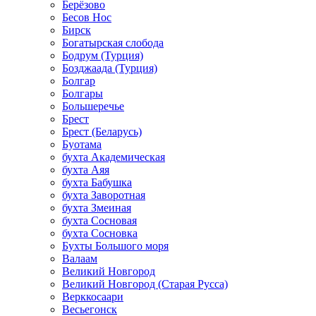
Берёзово
Бесов Нос
Бирск
Богатырская слобода
Бодрум (Турция)
Бозджаада (Турция)
Болгар
Болгары
Большеречье
Брест
Брест (Беларусь)
Буотама
бухта Академическая
бухта Аяя
бухта Бабушка
бухта Заворотная
бухта Змеиная
бухта Сосновая
бухта Сосновка
Бухты Большого моря
Валаам
Великий Новгород
Великий Новгород (Старая Русса)
Верккосаари
Весьегонск