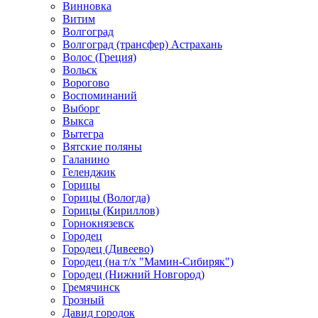
Винновка
Витим
Волгоград
Волгоград (трансфер) Астрахань
Волос (Греция)
Вольск
Ворогово
Воспоминаний
Выборг
Выкса
Вытегра
Вятские поляны
Галанино
Геленджик
Горицы
Горицы (Вологда)
Горицы (Кириллов)
Горнокнязевск
Городец
Городец (Дивеево)
Городец (на т/х "Мамин-Сибиряк")
Городец (Нижний Новгород)
Гремячинск
Грозный
Давид городок