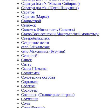
Сарапул (на т/х "Мамин-Сибиряк")
Сарапул (на т/х «Юрий Никулин»)
Саратов
Саратов (Маркс)
Свирьстрой
Свияжск
Свияжск (Иннополис, Свияжск)
Свято-Вознесенский Макарьевский монастырь
Северобайкальск
Секретное место
село Байкальское
село Максимиха (Бурятия)
Сенгилей
Синск
Ситту
Скала Шаманка
Соликамск
Соловецкие острова
Сортавала
Сосенки
Сосновец
Сосновец (Соловецкие острова)
Соттинцы
Сочи
Сочи (Россия)