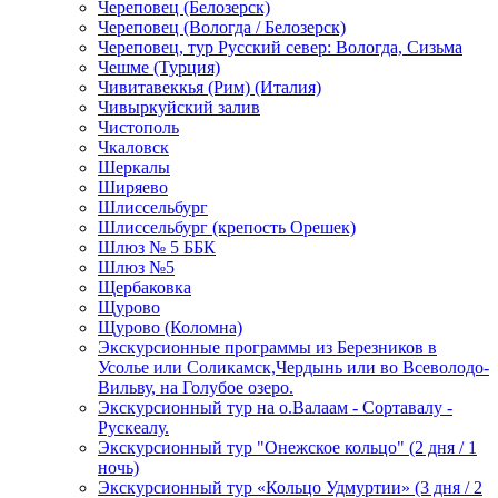
Череповец (Белозерск)
Череповец (Вологда / Белозерск)
Череповец, тур Русский север: Вологда, Сизьма
Чешме (Турция)
Чивитавеккья (Рим) (Италия)
Чивыркуйский залив
Чистополь
Чкаловск
Шеркалы
Ширяево
Шлиссельбург
Шлиссельбург (крепость Орешек)
Шлюз № 5 ББК
Шлюз №5
Щербаковка
Щурово
Щурово (Коломна)
Экскурсионные программы из Березников в
Усолье или Соликамск,Чердынь или во Всеволодо-
Вильву, на Голубое озеро.
Экскурсионный тур на о.Валаам - Сортавалу -
Рускеалу.
Экскурсионный тур "Онежское кольцо" (2 дня / 1
ночь)
Экскурсионный тур «Кольцо Удмуртии» (3 дня / 2