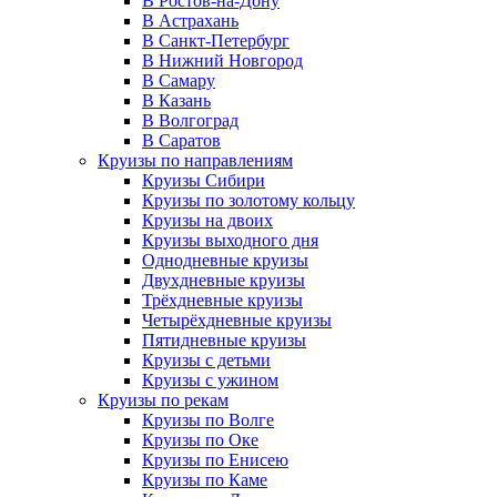
В Ростов-на-Дону
В Астрахань
В Санкт-Петербург
В Нижний Новгород
В Самару
В Казань
В Волгоград
В Саратов
Круизы по направлениям
Круизы Сибири
Круизы по золотому кольцу
Круизы на двоих
Круизы выходного дня
Однодневные круизы
Двухдневные круизы
Трёхдневные круизы
Четырёхдневные круизы
Пятидневные круизы
Круизы с детьми
Круизы с ужином
Круизы по рекам
Круизы по Волге
Круизы по Оке
Круизы по Енисею
Круизы по Каме