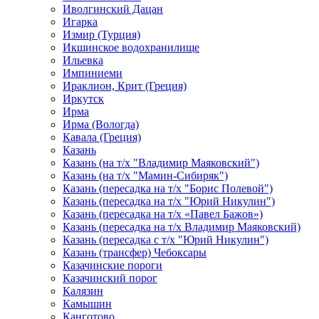
Иволгинский Дацан
Игарка
Измир (Турция)
Икшинское водохранилище
Ильевка
Импиниеми
Ираклион, Крит (Греция)
Иркутск
Ирма
Ирма (Вологда)
Кавала (Греция)
Казань
Казань (на т/х "Владимир Маяковский")
Казань (на т/х "Мамин-Сибиряк")
Казань (пересадка на т/х "Борис Полевой")
Казань (пересадка на т/х "Юрий Никулин")
Казань (пересадка на т/х «Павел Бажов»)
Казань (пересадка на т/х Владимир Маяковский)
Казань (пересадка с т/х "Юрий Никулин")
Казань (трансфер) Чебоксары
Казачинские пороги
Казачинский порог
Калязин
Камышин
Канготово