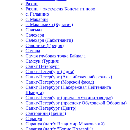
Рязань
Рязань + экскурсия Константиново
с. Галанино
с. Макарий
с. Максимиха (Бурятия)
Салемал
Салехард
Салехард (Лабытнанги)
Салоники (Греция)
Самара
Самая глубокая точка Байкала
Самсун (Турция)
Санкт Петербург
Санкт-Петербург (2 дня)
Санкт-Петербург (Английская набережная)
Санкт-Петербург (Морской фасад)
Санкт-Петербург (Набережная Лейтенанта
Шмидта)
Санкт-Петербург (причал «Уткина заводь»)
Санкт-Петербург (проспект Обуховской Обороны)
Санкт-Петербург (Центр)
Санторини (Греция)
Сарапул
Сарапул (на т/х Владимир Маяковский)
Сарапул (на т/х "Борис Полевой")