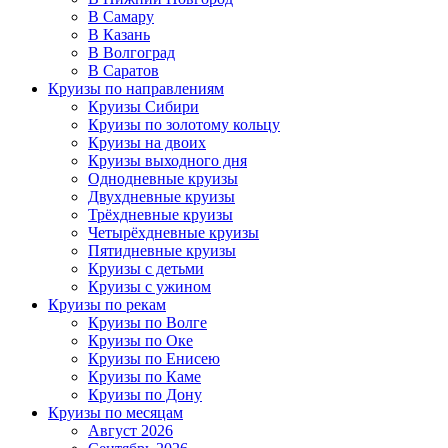
В Самару
В Казань
В Волгоград
В Саратов
Круизы по направлениям
Круизы Сибири
Круизы по золотому кольцу
Круизы на двоих
Круизы выходного дня
Однодневные круизы
Двухдневные круизы
Трёхдневные круизы
Четырёхдневные круизы
Пятидневные круизы
Круизы с детьми
Круизы с ужином
Круизы по рекам
Круизы по Волге
Круизы по Оке
Круизы по Енисею
Круизы по Каме
Круизы по Дону
Круизы по месяцам
Август 2026