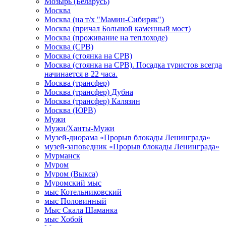
Мозырь (Беларусь)
Москва
Москва (на т/х "Мамин-Сибиряк")
Москва (причал Большой каменный мост)
Москва (проживание на теплоходе)
Москва (СРВ)
Москва (стоянка на СРВ)
Москва (стоянка на СРВ). Посадка туристов всегда
начинается в 22 часа.
Москва (трансфер)
Москва (трансфер) Дубна
Москва (трансфер) Калязин
Москва (ЮРВ)
Мужи
Мужи/Ханты-Мужи
Музей-диорама «Прорыв блокады Ленинграда»
музей-заповедник «Прорыв блокады Ленинграда»
Мурманск
Муром
Муром (Выкса)
Муромский мыс
мыс Котельниковский
мыс Половинный
Мыс Скала Шаманка
мыс Хобой