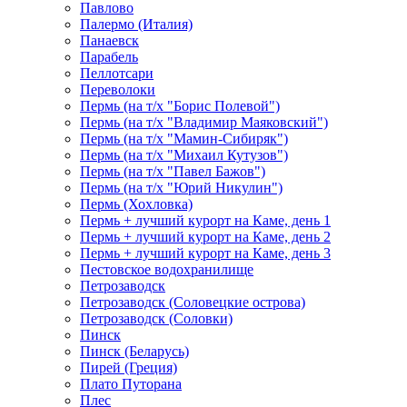
Павлово
Палермо (Италия)
Панаевск
Парабель
Пеллотсари
Переволоки
Пермь (на т/х "Борис Полевой")
Пермь (на т/х "Владимир Маяковский")
Пермь (на т/х "Мамин-Сибиряк")
Пермь (на т/х "Михаил Кутузов")
Пермь (на т/х "Павел Бажов")
Пермь (на т/х "Юрий Никулин")
Пермь (Хохловка)
Пермь + лучший курорт на Каме, день 1
Пермь + лучший курорт на Каме, день 2
Пермь + лучший курорт на Каме, день 3
Пестовское водохранилище
Петрозаводск
Петрозаводск (Соловецкие острова)
Петрозаводск (Соловки)
Пинск
Пинск (Беларусь)
Пирей (Греция)
Плато Путорана
Плес