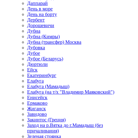
Даппарай
День в море
День на борту
Дербент
Дорошевичи
Дубна
Дубна (Кимры)
Дубна (трансфер) Москва
Дубовка
Дубое
Дубое (Беларусь)
Дюртюли
Ейск
Екатеринбург
Елабуга
Елабуга (Мамадыш)
Елабуга (на т/х "Владимир Маяковский")
Енисейск
Ермаково
Жиганск
Завидово
Закинтос (Греция)
Заход на р.Вятка до г.Мамадыш (без
причаливания)
Зеленая стоянка