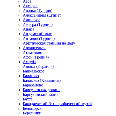
Азов
Аксарка
Аланья (Турция)
Александрия (Египет)
Алинское
Амасра (Турция)
Анапа
Андомский мыс
Анталия (Турция)
Арктическая станция на льду
Архангельск
Атаманово
Афон (Греция)
Ахтуба
Ашдод (Израиль)
Байкальское
Балаково
Балаково (Хвалынск)
Барабаново
Баргузинская долина
Баргузинский залив
Бахта
Баяндаевский Этнографический музей
Беломорск
Березники