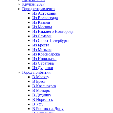
Круизы 2027
Город отправления
Из Астрахани
Из Волгограда
Из Казани
Из Москвы
Из Нижнего Новгорода
Из Самары
Из Санкт-Петербурга
Из Бреста
Из Мозыря
Из Красноярска
Из Норильска
Из Саратова
Из Дудинки
Город прибытия
В Москву
В Брест
В Красноярск
В Мозырь
В Дудинку
В Норильск
В Уфу
В Ростов-на-Дону