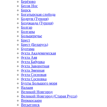
Берёзово
Бесов Нос
Бирск
Богатырская слобода
Бодрум (Турция)
Бозджаада (Турция)
Болгар
Болгары
Большеречье
Брест
Брест (Беларусь)
Буотама
бухта Академическая
бухта Аяя
бухта Бабушка
бухта Заворотная
бухта Змеиная
бухта Сосновая
бухта Сосновка
Бухты Большого моря
Валаам
Великий Новгород
Великий Новгород (Старая Русса)
Верккосаари
Весьегонск