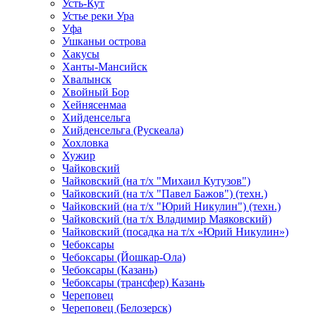
Усть-Кут
Устье реки Ура
Уфа
Ушканьи острова
Хакусы
Ханты-Мансийск
Хвалынск
Хвойный Бор
Хейнясенмаа
Хийденсельга
Хийденсельга (Рускеала)
Хохловка
Хужир
Чайковский
Чайковский (на т/х "Михаил Кутузов")
Чайковский (на т/х "Павел Бажов") (техн.)
Чайковский (на т/х "Юрий Никулин") (техн.)
Чайковский (на т/х Владимир Маяковский)
Чайковский (посадка на т/х «Юрий Никулин»)
Чебоксары
Чебоксары (Йошкар-Ола)
Чебоксары (Казань)
Чебоксары (трансфер) Казань
Череповец
Череповец (Белозерск)