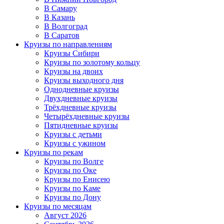
В Самару
В Казань
В Волгоград
В Саратов
Круизы по направлениям
Круизы Сибири
Круизы по золотому кольцу
Круизы на двоих
Круизы выходного дня
Однодневные круизы
Двухдневные круизы
Трёхдневные круизы
Четырёхдневные круизы
Пятидневные круизы
Круизы с детьми
Круизы с ужином
Круизы по рекам
Круизы по Волге
Круизы по Оке
Круизы по Енисею
Круизы по Каме
Круизы по Дону
Круизы по месяцам
Август 2026