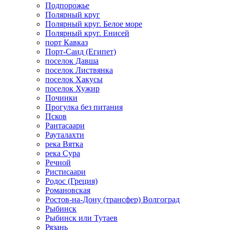
Подпорожье
Полярный круг
Полярный круг. Белое море
Полярный круг. Енисей
порт Кавказ
Порт-Саид (Египет)
поселок Давша
поселок Листвянка
поселок Хакусы
поселок Хужир
Починки
Прогулка без питания
Псков
Рантасаари
Рауталахти
река Вятка
река Сура
Речной
Ристисаари
Родос (Греция)
Романовская
Ростов-на-Дону (трансфер) Волгоград
Рыбинск
Рыбинск или Тутаев
Рязань