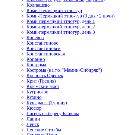
Колпашево
Коми-Пермяцкий этно-тур
Коми-Пермяцкий этно-тур (3 дня / 2 ночи)
Коми-пермяцкий этнотур, день 1
Коми-пермяцкий этнотур, день 2
Коми-пермяцкий этнотур, день 3
Коневец
Константиново
Константиновск
Константиновская
Коприно
Кострома
Кострома (на т/х "Мамин-Сибиряк")
Крепость Орешек
Крит (Греция)
Крымский мост
Кугрисари
Кузино
Кушадасы (Турция)
Кюсюр
Лагерь на берегу Байкала
Лаппи
Ленск
Ленские Столбы