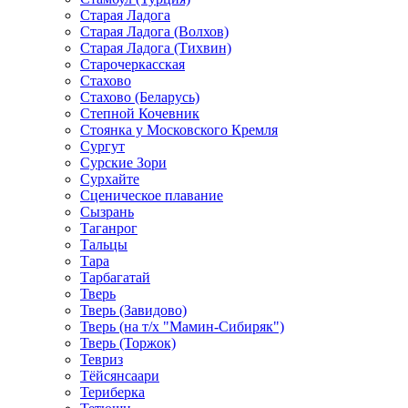
Старая Ладога
Старая Ладога (Волхов)
Старая Ладога (Тихвин)
Старочеркасская
Стахово
Стахово (Беларусь)
Степной Кочевник
Стоянка у Московского Кремля
Сургут
Сурские Зори
Сурхайте
Сценическое плавание
Сызрань
Таганрог
Тальцы
Тара
Тарбагатай
Тверь
Тверь (Завидово)
Тверь (на т/х "Мамин-Сибиряк")
Тверь (Торжок)
Тевриз
Тёйсянсаари
Териберка