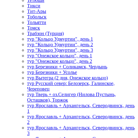
Тетюши
Тикси
Тит-Ары
Тобольск
Тольятти
Томск
Трабзон (Турция)
тур "Кольцо Удмуртии", день 1
тур "Кольцо Удмуртии", день 2
тур "Кольцо Удмуртии", день 3
тур "Онежское кольцо", день 1
тур "Онежское кольцо", день 2
тур Березники + Соликамск, Чердынь
тур Березники + Усолье
тур Вытегра (2 дня, Онежское кольцо)
тур Русский север: Белозерск, Галинское,
Череповец
тур Тверь + оз.Селигер (Нилова Пустынь,
Осташков), Торжок
тур Ярославль + Архангельск, Северодвинск, день
1
тур Ярославль + Архангельск, Северодвинск, день
2
тур Ярославль + Архангельск, Северодвинск, день
3