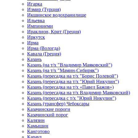
Игарка
Измир (Турция)
Икшинское водохранилище
Ильевка
Импиниеми
Ираклион, Крит (Греция)
Иркутск
Ирма
Ирма (Вологда)
Кавала (Греция)
Казань
Казань (на т/х "Владимир Маяковский")
Казань (на т/х "Мамин-Сибиряк")
Казань (пересадка на т/х "Борис Полевой")
Казань (пересадка на т/х "Юрий Никулин")
Казань (пересадка на т/х «Павел Бажов»)
Казань (пересадка на т/х Владимир Маяковский)
Казань (пересадка с т/х "Юрий Никулин")
Казань (трансфер) Чебоксары
Казачинские пороги
Казачинский порог
Калязин
Камышин
Канготово
Караул