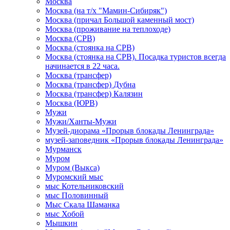
Москва
Москва (на т/х "Мамин-Сибиряк")
Москва (причал Большой каменный мост)
Москва (проживание на теплоходе)
Москва (СРВ)
Москва (стоянка на СРВ)
Москва (стоянка на СРВ). Посадка туристов всегда
начинается в 22 часа.
Москва (трансфер)
Москва (трансфер) Дубна
Москва (трансфер) Калязин
Москва (ЮРВ)
Мужи
Мужи/Ханты-Мужи
Музей-диорама «Прорыв блокады Ленинграда»
музей-заповедник «Прорыв блокады Ленинграда»
Мурманск
Муром
Муром (Выкса)
Муромский мыс
мыс Котельниковский
мыс Половинный
Мыс Скала Шаманка
мыс Хобой
Мышкин