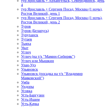
тур Ярославль + Архангельск, Северодвинск, день
4
тур Ярославль + Сергиев Посад, Москва (1 ночь),
Ростов Великий, день 1
тур Ярославль + Сергиев Посад, Москва (1 ночь),
Ростов Великий, день 2
Туров
Туров (Беларусь)
Туруханск
Тутаев
Тыяха
Уват
Углич
Углич (на т/х "Мамин-Сибиряк")
Углич или Мышкин
Улан-Удэ
Ульяновск
Ульяновск (посадка на т/х "Владимир
Маяковский")
Умба
Ундоры
Усовка
Усть-Баргузин
Усть-Ишим
Усть-Качка