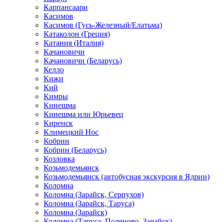
Карпансаари
Касимов
Касимов (Гусь-Железный/Елатьма)
Катаколон (Греция)
Катания (Италия)
Качановичи
Качановичи (Беларусь)
Келло
Кижи
Кий
Кимры
Кинешма
Кинешма или Юрьевец
Киренск
Климецкий Нос
Кобрин
Кобрин (Беларусь)
Козловка
Козьмодемьянск
Козьмодемьянск (автобусная экскурсия в Ядрин)
Коломна
Коломна (Зарайск, Серпухов)
Коломна (Зарайск, Таруса)
Коломна (Зарайск)
Коломна (Таруса, Поленово, Зарайск)