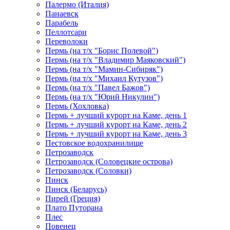
Палермо (Италия)
Панаевск
Парабель
Пеллотсари
Переволоки
Пермь (на т/х "Борис Полевой")
Пермь (на т/х "Владимир Маяковский")
Пермь (на т/х "Мамин-Сибиряк")
Пермь (на т/х "Михаил Кутузов")
Пермь (на т/х "Павел Бажов")
Пермь (на т/х "Юрий Никулин")
Пермь (Хохловка)
Пермь + лучший курорт на Каме, день 1
Пермь + лучший курорт на Каме, день 2
Пермь + лучший курорт на Каме, день 3
Пестовское водохранилище
Петрозаводск
Петрозаводск (Соловецкие острова)
Петрозаводск (Соловки)
Пинск
Пинск (Беларусь)
Пирей (Греция)
Плато Путорана
Плес
Повенец