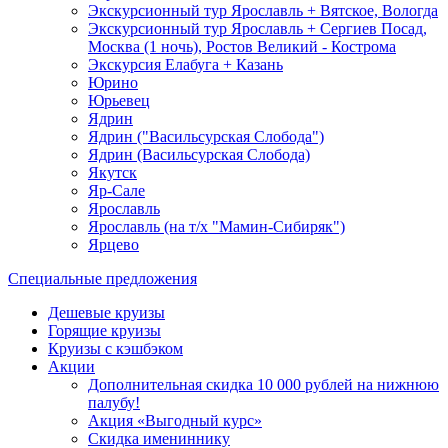
Экскурсионный тур Ярославль + Вятское, Вологда
Экскурсионный тур Ярославль + Сергиев Посад,
Москва (1 ночь), Ростов Великий - Кострома
Экскурсия Елабуга + Казань
Юрино
Юрьевец
Ядрин
Ядрин ("Васильсурская Слобода")
Ядрин (Васильсурская Слобода)
Якутск
Яр-Сале
Ярославль
Ярославль (на т/х "Мамин-Сибиряк")
Ярцево
Специальные предложения
Дешевые круизы
Горящие круизы
Круизы с кэшбэком
Акции
Дополнительная скидка 10 000 рублей на нижнюю
палубу!
Акция «Выгодный курс»
Скидка имениннику