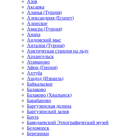
Азов
Аксарка
Аланья (Турция)
Александрия (Египет)
Алинское
Амасра (Турция)
Анапа
Андомский мыс
Анталия (Турция)
Арктическая станция на льду
Архангельск
Атаманово
Афон (Греция)
Ахтуба
Ашдод (Израиль)
Байкальское
Балаково
Балаково (Хвалынск)
Барабаново
Баргузинская долина
Баргузинский залив
Бахта
Баяндаевский Этнографический музей
Беломорск
Березники