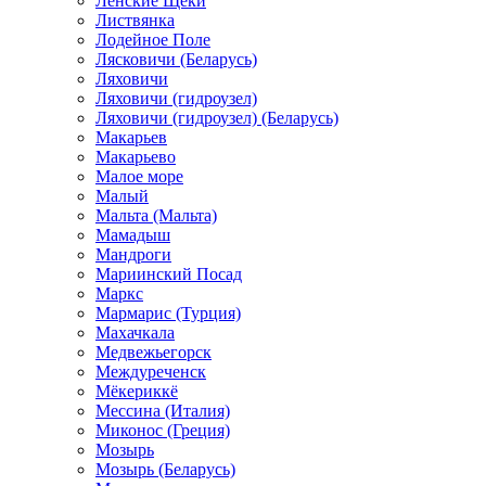
Ленские Щеки
Листвянка
Лодейное Поле
Лясковичи (Беларусь)
Ляховичи
Ляховичи (гидроузел)
Ляховичи (гидроузел) (Беларусь)
Макарьев
Макарьево
Малое море
Малый
Мальта (Мальта)
Мамадыш
Мандроги
Мариинский Посад
Маркс
Мармарис (Турция)
Махачкала
Медвежьегорск
Междуреченск
Мёкериккё
Мессина (Италия)
Миконос (Греция)
Мозырь
Мозырь (Беларусь)