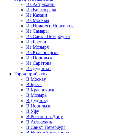
Из Астрахани
Из Волгограда
Из Казани
Из Москвы
Из Нижнего Новгорода
Из Самары
Из Санкт-Петербурга
Из Бреста
Из Мозыря
Из Красноярска
Из Норильска
Из Саратова
Из Дудинки
Город прибытия
В Москву
В Брест
В Красноярск
В Мозырь
В Дудинку
В Норильск
В Уфу
В Ростов-на-Дону
В Астрахань
В Санкт-Петербург
В Нижний Новгород