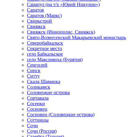
Сарапул (на т/х «Юрий Никулин»)
Саратов
Саратов (Маркс)
Свирьстрой
Свияжск
Свияжск (Иннополис, Свияжск)
Свято-Вознесенский Макарьевский монастырь
Северобайкальск
Секретное место
село Байкальское
село Максимиха (Бурятия)
Сенгилей
Синск
Ситту
Скала Шаманка
Соликамск
Соловецкие острова
Сортавала
Сосенки
Сосновец
Сосновец (Соловецкие острова)
Соттинцы
Сочи
Сочи (Россия)
Стамбул (Турция)