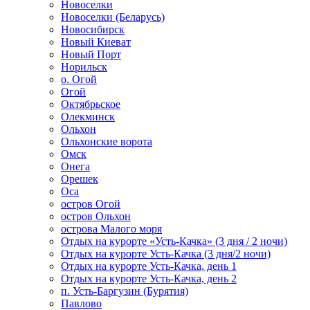
Новоселки
Новоселки (Беларусь)
Новосибирск
Новый Киеват
Новый Порт
Норильск
о. Огой
Огой
Октябрьское
Олекминск
Ольхон
Ольхонские ворота
Омск
Онега
Орешек
Оса
остров Огой
остров Ольхон
острова Малого моря
Отдых на курорте «Усть-Качка» (3 дня / 2 ночи)
Отдых на курорте Усть-Качка (3 дня/2 ночи)
Отдых на курорте Усть-Качка, день 1
Отдых на курорте Усть-Качка, день 2
п. Усть-Баргузин (Бурятия)
Павлово