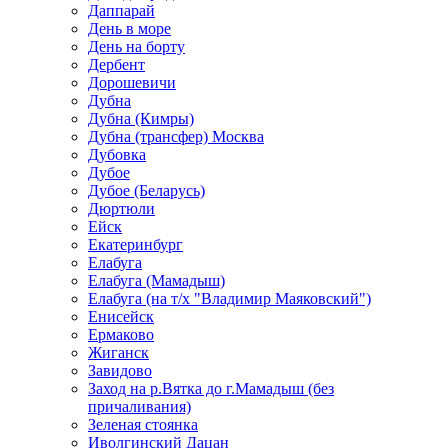
Даппарай
День в море
День на борту
Дербент
Дорошевичи
Дубна
Дубна (Кимры)
Дубна (трансфер) Москва
Дубовка
Дубое
Дубое (Беларусь)
Дюртюли
Ейск
Екатеринбург
Елабуга
Елабуга (Мамадыш)
Елабуга (на т/х "Владимир Маяковский")
Енисейск
Ермаково
Жиганск
Завидово
Заход на р.Вятка до г.Мамадыш (без
причаливания)
Зеленая стоянка
Иволгинский Дацан