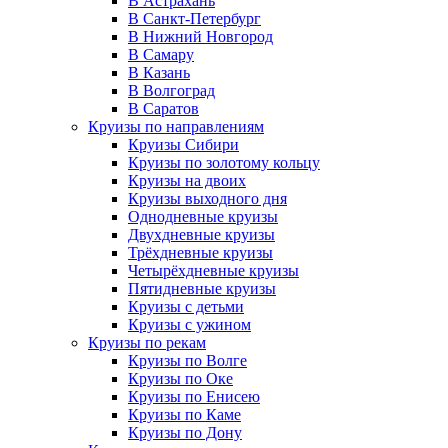
В Астрахань
В Санкт-Петербург
В Нижний Новгород
В Самару
В Казань
В Волгоград
В Саратов
Круизы по направлениям
Круизы Сибири
Круизы по золотому кольцу
Круизы на двоих
Круизы выходного дня
Однодневные круизы
Двухдневные круизы
Трёхдневные круизы
Четырёхдневные круизы
Пятидневные круизы
Круизы с детьми
Круизы с ужином
Круизы по рекам
Круизы по Волге
Круизы по Оке
Круизы по Енисею
Круизы по Каме
Круизы по Дону