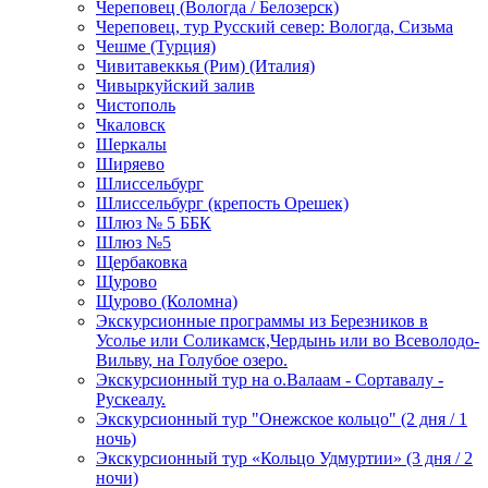
Череповец (Вологда / Белозерск)
Череповец, тур Русский север: Вологда, Сизьма
Чешме (Турция)
Чивитавеккья (Рим) (Италия)
Чивыркуйский залив
Чистополь
Чкаловск
Шеркалы
Ширяево
Шлиссельбург
Шлиссельбург (крепость Орешек)
Шлюз № 5 ББК
Шлюз №5
Щербаковка
Щурово
Щурово (Коломна)
Экскурсионные программы из Березников в
Усолье или Соликамск,Чердынь или во Всеволодо-
Вильву, на Голубое озеро.
Экскурсионный тур на о.Валаам - Сортавалу -
Рускеалу.
Экскурсионный тур "Онежское кольцо" (2 дня / 1
ночь)
Экскурсионный тур «Кольцо Удмуртии» (3 дня / 2
ночи)