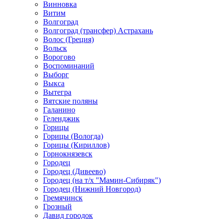
Винновка
Витим
Волгоград
Волгоград (трансфер) Астрахань
Волос (Греция)
Вольск
Ворогово
Воспоминаний
Выборг
Выкса
Вытегра
Вятские поляны
Галанино
Геленджик
Горицы
Горицы (Вологда)
Горицы (Кириллов)
Горнокнязевск
Городец
Городец (Дивеево)
Городец (на т/х "Мамин-Сибиряк")
Городец (Нижний Новгород)
Гремячинск
Грозный
Давид городок