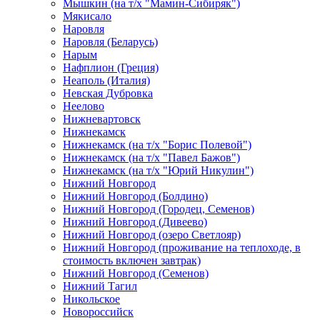
Мышкин (на т/х "Мамин-Сибиряк")
Мякисало
Наровля
Наровля (Беларусь)
Нарым
Нафплион (Греция)
Неаполь (Италия)
Невская Дубровка
Неелово
Нижневартовск
Нижнекамск
Нижнекамск (на т/х "Борис Полевой")
Нижнекамск (на т/х "Павел Бажов")
Нижнекамск (на т/х "Юрий Никулин")
Нижний Новгород
Нижний Новгород (Болдино)
Нижний Новгород (Городец, Семенов)
Нижний Новгород (Дивеево)
Нижний Новгород (озеро Светлояр)
Нижний Новгород (проживание на теплоходе, в
стоимость включен завтрак)
Нижний Новгород (Семенов)
Нижний Тагил
Никольское
Новороссийск