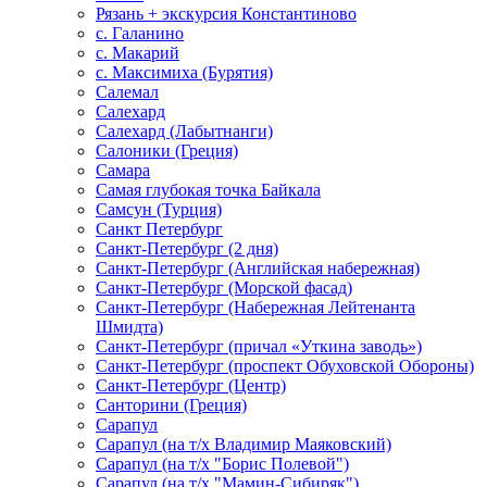
Рязань + экскурсия Константиново
с. Галанино
с. Макарий
с. Максимиха (Бурятия)
Салемал
Салехард
Салехард (Лабытнанги)
Салоники (Греция)
Самара
Самая глубокая точка Байкала
Самсун (Турция)
Санкт Петербург
Санкт-Петербург (2 дня)
Санкт-Петербург (Английская набережная)
Санкт-Петербург (Морской фасад)
Санкт-Петербург (Набережная Лейтенанта
Шмидта)
Санкт-Петербург (причал «Уткина заводь»)
Санкт-Петербург (проспект Обуховской Обороны)
Санкт-Петербург (Центр)
Санторини (Греция)
Сарапул
Сарапул (на т/х Владимир Маяковский)
Сарапул (на т/х "Борис Полевой")
Сарапул (на т/х "Мамин-Сибиряк")