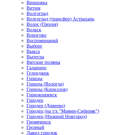
Винновка
Витим
Волгоград
Волгоград (трансфер) Астрахань
Волос (Греция)
Вольск
Ворогово
Воспоминаний
Выборг
Выкса
Вытегра
Вятские поляны
Галанино
Геленджик
Горицы
Горицы (Вологда)
Горицы (Кириллов)
Горнокнязевск
Городец
Городец (Дивеево)
Городец (на т/х "Мамин-Сибиряк")
Городец (Нижний Новгород)
Гремячинск
Грозный
Давид городок