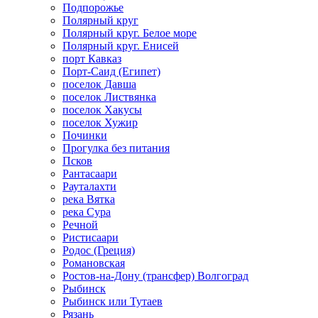
Подпорожье
Полярный круг
Полярный круг. Белое море
Полярный круг. Енисей
порт Кавказ
Порт-Саид (Египет)
поселок Давша
поселок Листвянка
поселок Хакусы
поселок Хужир
Починки
Прогулка без питания
Псков
Рантасаари
Рауталахти
река Вятка
река Сура
Речной
Ристисаари
Родос (Греция)
Романовская
Ростов-на-Дону (трансфер) Волгоград
Рыбинск
Рыбинск или Тутаев
Рязань