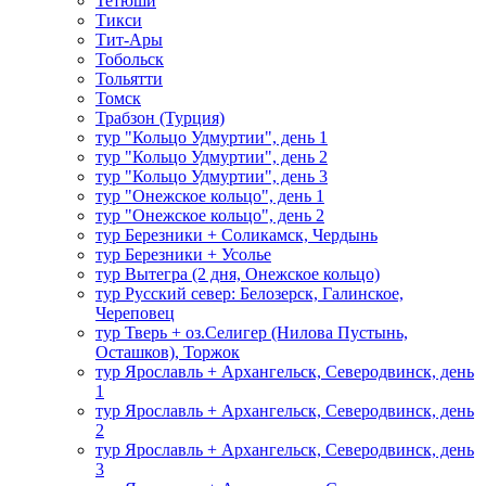
Тетюши
Тикси
Тит-Ары
Тобольск
Тольятти
Томск
Трабзон (Турция)
тур "Кольцо Удмуртии", день 1
тур "Кольцо Удмуртии", день 2
тур "Кольцо Удмуртии", день 3
тур "Онежское кольцо", день 1
тур "Онежское кольцо", день 2
тур Березники + Соликамск, Чердынь
тур Березники + Усолье
тур Вытегра (2 дня, Онежское кольцо)
тур Русский север: Белозерск, Галинское,
Череповец
тур Тверь + оз.Селигер (Нилова Пустынь,
Осташков), Торжок
тур Ярославль + Архангельск, Северодвинск, день
1
тур Ярославль + Архангельск, Северодвинск, день
2
тур Ярославль + Архангельск, Северодвинск, день
3