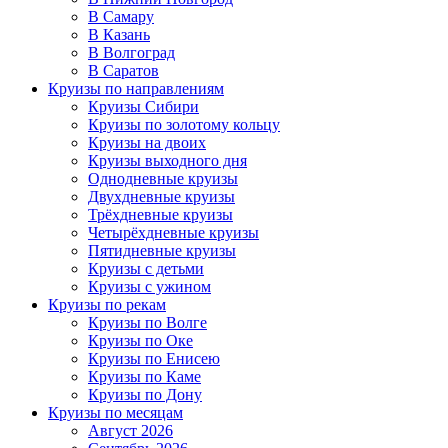
В Самару
В Казань
В Волгоград
В Саратов
Круизы по направлениям
Круизы Сибири
Круизы по золотому кольцу
Круизы на двоих
Круизы выходного дня
Однодневные круизы
Двухдневные круизы
Трёхдневные круизы
Четырёхдневные круизы
Пятидневные круизы
Круизы с детьми
Круизы с ужином
Круизы по рекам
Круизы по Волге
Круизы по Оке
Круизы по Енисею
Круизы по Каме
Круизы по Дону
Круизы по месяцам
Август 2026