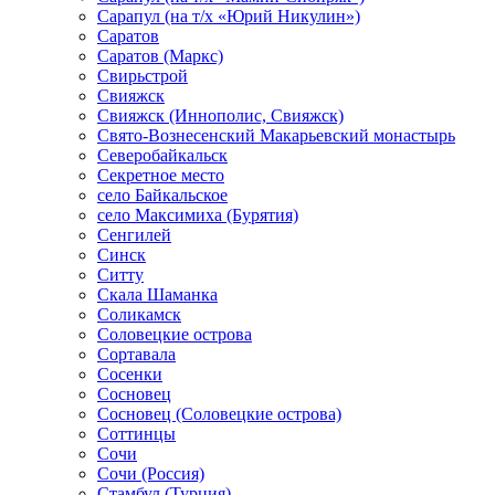
Сарапул (на т/х «Юрий Никулин»)
Саратов
Саратов (Маркс)
Свирьстрой
Свияжск
Свияжск (Иннополис, Свияжск)
Свято-Вознесенский Макарьевский монастырь
Северобайкальск
Секретное место
село Байкальское
село Максимиха (Бурятия)
Сенгилей
Синск
Ситту
Скала Шаманка
Соликамск
Соловецкие острова
Сортавала
Сосенки
Сосновец
Сосновец (Соловецкие острова)
Соттинцы
Сочи
Сочи (Россия)
Стамбул (Турция)