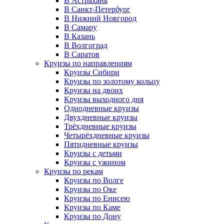
В Астрахань
В Санкт-Петербург
В Нижний Новгород
В Самару
В Казань
В Волгоград
В Саратов
Круизы по направлениям
Круизы Сибири
Круизы по золотому кольцу
Круизы на двоих
Круизы выходного дня
Однодневные круизы
Двухдневные круизы
Трёхдневные круизы
Четырёхдневные круизы
Пятидневные круизы
Круизы с детьми
Круизы с ужином
Круизы по рекам
Круизы по Волге
Круизы по Оке
Круизы по Енисею
Круизы по Каме
Круизы по Дону