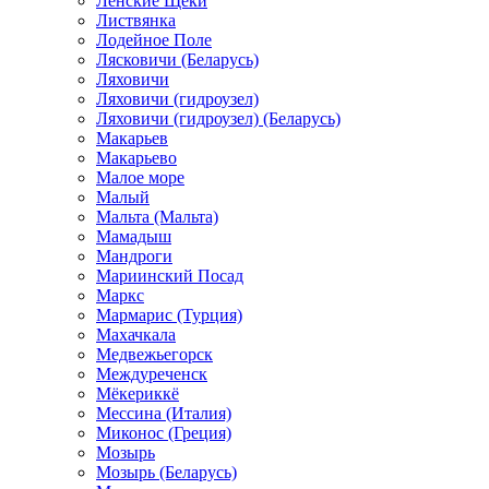
Ленские Щеки
Листвянка
Лодейное Поле
Лясковичи (Беларусь)
Ляховичи
Ляховичи (гидроузел)
Ляховичи (гидроузел) (Беларусь)
Макарьев
Макарьево
Малое море
Малый
Мальта (Мальта)
Мамадыш
Мандроги
Мариинский Посад
Маркс
Мармарис (Турция)
Махачкала
Медвежьегорск
Междуреченск
Мёкериккё
Мессина (Италия)
Миконос (Греция)
Мозырь
Мозырь (Беларусь)