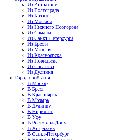
Из Астрахани
Из Волгограда
Из Казани
Из Москвы
Из Нижнего Новгорода
Из Самары
Из Санкт-Петербурга
Из Бреста
Из Мозыря
Из Красноярска
Из Норильска
Из Саратова
Из Дудинки
Город прибытия
В Москву
В Брест
В Красноярск
В Мозырь
В Дудинку
В Норильск
В Уфу
В Ростов-на-Дону
В Астрахань
В Санкт-Петербург
В Нижний Новгород