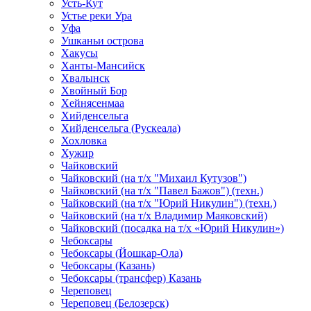
Усть-Кут
Устье реки Ура
Уфа
Ушканьи острова
Хакусы
Ханты-Мансийск
Хвалынск
Хвойный Бор
Хейнясенмаа
Хийденсельга
Хийденсельга (Рускеала)
Хохловка
Хужир
Чайковский
Чайковский (на т/х "Михаил Кутузов")
Чайковский (на т/х "Павел Бажов") (техн.)
Чайковский (на т/х "Юрий Никулин") (техн.)
Чайковский (на т/х Владимир Маяковский)
Чайковский (посадка на т/х «Юрий Никулин»)
Чебоксары
Чебоксары (Йошкар-Ола)
Чебоксары (Казань)
Чебоксары (трансфер) Казань
Череповец
Череповец (Белозерск)