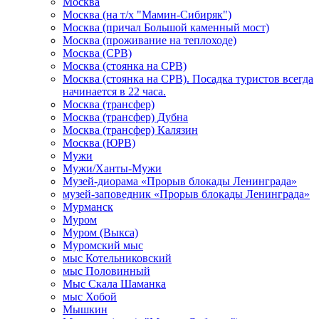
Москва
Москва (на т/х "Мамин-Сибиряк")
Москва (причал Большой каменный мост)
Москва (проживание на теплоходе)
Москва (СРВ)
Москва (стоянка на СРВ)
Москва (стоянка на СРВ). Посадка туристов всегда
начинается в 22 часа.
Москва (трансфер)
Москва (трансфер) Дубна
Москва (трансфер) Калязин
Москва (ЮРВ)
Мужи
Мужи/Ханты-Мужи
Музей-диорама «Прорыв блокады Ленинграда»
музей-заповедник «Прорыв блокады Ленинграда»
Мурманск
Муром
Муром (Выкса)
Муромский мыс
мыс Котельниковский
мыс Половинный
Мыс Скала Шаманка
мыс Хобой
Мышкин