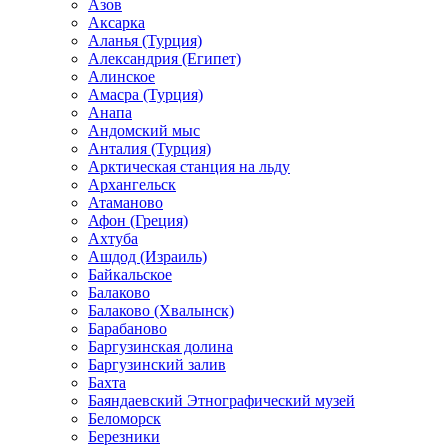
Азов
Аксарка
Аланья (Турция)
Александрия (Египет)
Алинское
Амасра (Турция)
Анапа
Андомский мыс
Анталия (Турция)
Арктическая станция на льду
Архангельск
Атаманово
Афон (Греция)
Ахтуба
Ашдод (Израиль)
Байкальское
Балаково
Балаково (Хвалынск)
Барабаново
Баргузинская долина
Баргузинский залив
Бахта
Баяндаевский Этнографический музей
Беломорск
Березники