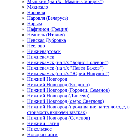
Мышкин (на т/х "Мамин-Сибиряк")
Мякисало
Наровля
Наровля (Беларусь)
Нарым
Нафплион (Греция)
Неаполь (Италия)
Невская Дубровка
Неелово
Нижневартовск
Нижнекамск
Нижнекамск (на т/х "Борис Полевой")
Нижнекамск (на т/х "Павел Бажов")
Нижнекамск (на т/х "Юрий Никулин")
Нижний Новгород
Нижний Новгород (Болдино)
Нижний Новгород (Городец, Семенов)
Нижний Новгород (Дивеево)
Нижний Новгород (озеро Светлояр)
Нижний Новгород (проживание на теплоходе, в
стоимость включен завтрак)
Нижний Новгород (Семенов)
Нижний Тагил
Никольское
Новороссийск