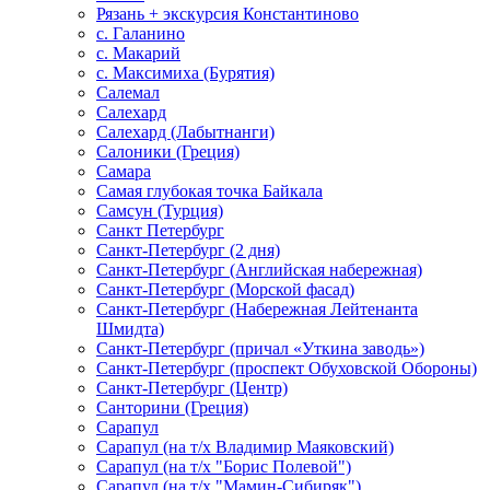
Рязань + экскурсия Константиново
с. Галанино
с. Макарий
с. Максимиха (Бурятия)
Салемал
Салехард
Салехард (Лабытнанги)
Салоники (Греция)
Самара
Самая глубокая точка Байкала
Самсун (Турция)
Санкт Петербург
Санкт-Петербург (2 дня)
Санкт-Петербург (Английская набережная)
Санкт-Петербург (Морской фасад)
Санкт-Петербург (Набережная Лейтенанта
Шмидта)
Санкт-Петербург (причал «Уткина заводь»)
Санкт-Петербург (проспект Обуховской Обороны)
Санкт-Петербург (Центр)
Санторини (Греция)
Сарапул
Сарапул (на т/х Владимир Маяковский)
Сарапул (на т/х "Борис Полевой")
Сарапул (на т/х "Мамин-Сибиряк")