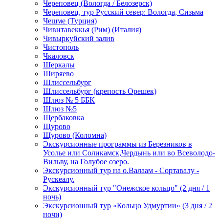
Череповец (Вологда / Белозерск)
Череповец, тур Русский север: Вологда, Сизьма
Чешме (Турция)
Чивитавеккья (Рим) (Италия)
Чивыркуйский залив
Чистополь
Чкаловск
Шеркалы
Ширяево
Шлиссельбург
Шлиссельбург (крепость Орешек)
Шлюз № 5 ББК
Шлюз №5
Щербаковка
Щурово
Щурово (Коломна)
Экскурсионные программы из Березников в
Усолье или Соликамск,Чердынь или во Всеволодо-
Вильву, на Голубое озеро.
Экскурсионный тур на о.Валаам - Сортавалу -
Рускеалу.
Экскурсионный тур "Онежское кольцо" (2 дня / 1
ночь)
Экскурсионный тур «Кольцо Удмуртии» (3 дня / 2
ночи)