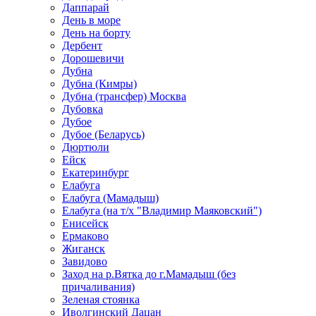
Даппарай
День в море
День на борту
Дербент
Дорошевичи
Дубна
Дубна (Кимры)
Дубна (трансфер) Москва
Дубовка
Дубое
Дубое (Беларусь)
Дюртюли
Ейск
Екатеринбург
Елабуга
Елабуга (Мамадыш)
Елабуга (на т/х "Владимир Маяковский")
Енисейск
Ермаково
Жиганск
Завидово
Заход на р.Вятка до г.Мамадыш (без
причаливания)
Зеленая стоянка
Иволгинский Дацан