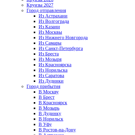
Круизы 2027
Город отправления
Из Астрахани
Из Волгограда
Из Казани
Из Москвы
Из Нижнего Новгорода
Из Самары
Из Санкт-Петербурга
Из Бреста
Из Мозыря
Из Красноярска
Из Норильска
Из Саратова
Из Дудинки
Город прибытия
В Москву
В Брест
В Красноярск
В Мозырь
В Дудинку
В Норильск
В Уфу
В Ростов-на-Дону