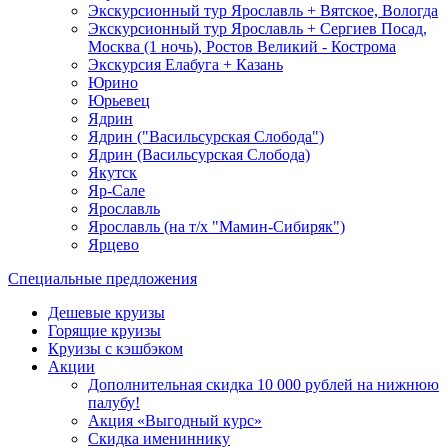
Экскурсионный тур Ярославль + Вятское, Вологда
Экскурсионный тур Ярославль + Сергиев Посад,
Москва (1 ночь), Ростов Великий - Кострома
Экскурсия Елабуга + Казань
Юрино
Юрьевец
Ядрин
Ядрин ("Васильсурская Слобода")
Ядрин (Васильсурская Слобода)
Якутск
Яр-Сале
Ярославль
Ярославль (на т/х "Мамин-Сибиряк")
Ярцево
Специальные предложения
Дешевые круизы
Горящие круизы
Круизы с кэшбэком
Акции
Дополнительная скидка 10 000 рублей на нижнюю
палубу!
Акция «Выгодный курс»
Скидка имениннику