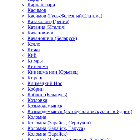
Карпансаари
Касимов
Касимов (Гусь-Железный/Елатьма)
Катаколон (Греция)
Катания (Италия)
Качановичи
Качановичи (Беларусь)
Келло
Кижи
Кий
Кимры
Кинешма
Кинешма или Юрьевец
Киренск
Климецкий Нос
Кобрин
Кобрин (Беларусь)
Козловка
Козьмодемьянск
Козьмодемьянск (автобусная экскурсия в Ядрин)
Коломна
Коломна (Зарайск, Серпухов)
Коломна (Зарайск, Таруса)
Коломна (Зарайск)
Коломна (Таруса, Поленово, Зарайск)