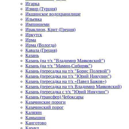
Игарка
Измир (Турция)
Икшинское водохранилище
Ильевка
Импиниеми
Ираклион, Крит (Греция)
Иркутск
Ирма
Ирма (Вологда)
Кавала (Греция)
Казань
Казань (на т/х "Владимир Маяковский")
Казань (на т/х "Мамин-Сибиряк")
Казань (пересадка на т/х "Борис Полевой")
Казань (пересадка на т/х "Юрий Никулин")
Казань (пересадка на т/х «Павел Бажов»)
Казань (пересадка на т/х Владимир Маяковский)
Казань (пересадка с т/х "Юрий Никулин")
Казань (трансфер) Чебоксары
Казачинские пороги
Казачинский порог
Калязин
Камышин
Канготово
Караул