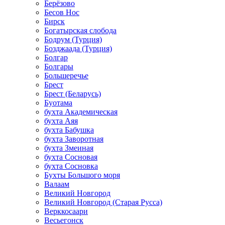
Берёзово
Бесов Нос
Бирск
Богатырская слобода
Бодрум (Турция)
Бозджаада (Турция)
Болгар
Болгары
Большеречье
Брест
Брест (Беларусь)
Буотама
бухта Академическая
бухта Аяя
бухта Бабушка
бухта Заворотная
бухта Змеиная
бухта Сосновая
бухта Сосновка
Бухты Большого моря
Валаам
Великий Новгород
Великий Новгород (Старая Русса)
Верккосаари
Весьегонск