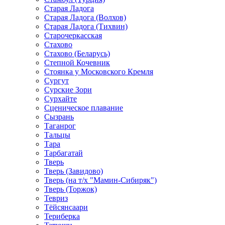
Старая Ладога
Старая Ладога (Волхов)
Старая Ладога (Тихвин)
Старочеркасская
Стахово
Стахово (Беларусь)
Степной Кочевник
Стоянка у Московского Кремля
Сургут
Сурские Зори
Сурхайте
Сценическое плавание
Сызрань
Таганрог
Тальцы
Тара
Тарбагатай
Тверь
Тверь (Завидово)
Тверь (на т/х "Мамин-Сибиряк")
Тверь (Торжок)
Тевриз
Тёйсянсаари
Териберка