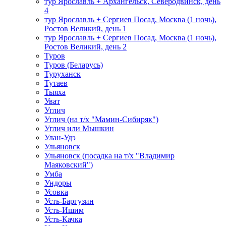
тур Ярославль + Архангельск, Северодвинск, день
4
тур Ярославль + Сергиев Посад, Москва (1 ночь),
Ростов Великий, день 1
тур Ярославль + Сергиев Посад, Москва (1 ночь),
Ростов Великий, день 2
Туров
Туров (Беларусь)
Туруханск
Тутаев
Тыяха
Уват
Углич
Углич (на т/х "Мамин-Сибиряк")
Углич или Мышкин
Улан-Удэ
Ульяновск
Ульяновск (посадка на т/х "Владимир
Маяковский")
Умба
Ундоры
Усовка
Усть-Баргузин
Усть-Ишим
Усть-Качка