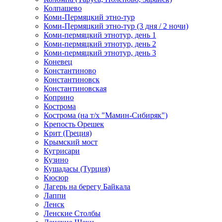
Колпашево
Коми-Пермяцкий этно-тур
Коми-Пермяцкий этно-тур (3 дня / 2 ночи)
Коми-пермяцкий этнотур, день 1
Коми-пермяцкий этнотур, день 2
Коми-пермяцкий этнотур, день 3
Коневец
Константиново
Константиновск
Константиновская
Коприно
Кострома
Кострома (на т/х "Мамин-Сибиряк")
Крепость Орешек
Крит (Греция)
Крымский мост
Кугрисари
Кузино
Кушадасы (Турция)
Кюсюр
Лагерь на берегу Байкала
Лаппи
Ленск
Ленские Столбы