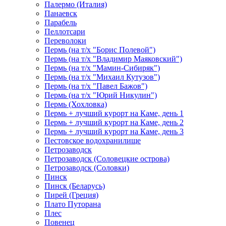
Палермо (Италия)
Панаевск
Парабель
Пеллотсари
Переволоки
Пермь (на т/х "Борис Полевой")
Пермь (на т/х "Владимир Маяковский")
Пермь (на т/х "Мамин-Сибиряк")
Пермь (на т/х "Михаил Кутузов")
Пермь (на т/х "Павел Бажов")
Пермь (на т/х "Юрий Никулин")
Пермь (Хохловка)
Пермь + лучший курорт на Каме, день 1
Пермь + лучший курорт на Каме, день 2
Пермь + лучший курорт на Каме, день 3
Пестовское водохранилище
Петрозаводск
Петрозаводск (Соловецкие острова)
Петрозаводск (Соловки)
Пинск
Пинск (Беларусь)
Пирей (Греция)
Плато Путорана
Плес
Повенец