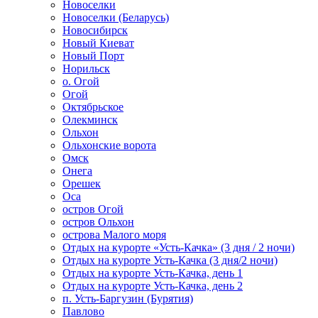
Новоселки
Новоселки (Беларусь)
Новосибирск
Новый Киеват
Новый Порт
Норильск
о. Огой
Огой
Октябрьское
Олекминск
Ольхон
Ольхонские ворота
Омск
Онега
Орешек
Оса
остров Огой
остров Ольхон
острова Малого моря
Отдых на курорте «Усть-Качка» (3 дня / 2 ночи)
Отдых на курорте Усть-Качка (3 дня/2 ночи)
Отдых на курорте Усть-Качка, день 1
Отдых на курорте Усть-Качка, день 2
п. Усть-Баргузин (Бурятия)
Павлово