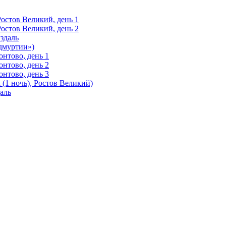
Ростов Великий, день 1
Ростов Великий, день 2
здаль
Удмуртии»)
нтово, день 1
нтово, день 2
нтово, день 3
(1 ночь), Ростов Великий)
аль