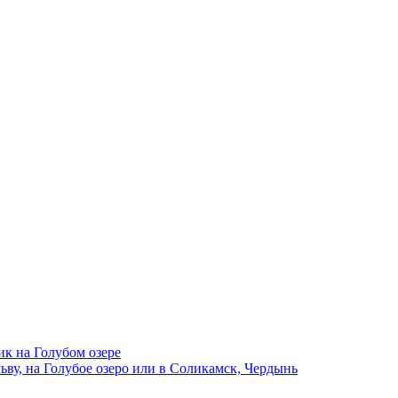
ик на Голубом озере
ву, на Голубое озеро или в Соликамск, Чердынь