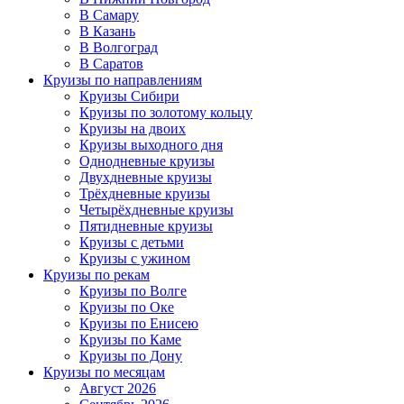
В Самару
В Казань
В Волгоград
В Саратов
Круизы по направлениям
Круизы Сибири
Круизы по золотому кольцу
Круизы на двоих
Круизы выходного дня
Однодневные круизы
Двухдневные круизы
Трёхдневные круизы
Четырёхдневные круизы
Пятидневные круизы
Круизы с детьми
Круизы с ужином
Круизы по рекам
Круизы по Волге
Круизы по Оке
Круизы по Енисею
Круизы по Каме
Круизы по Дону
Круизы по месяцам
Август 2026