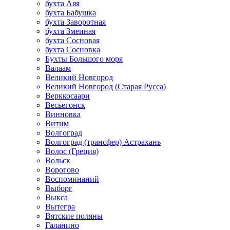
бухта Аяя
бухта Бабушка
бухта Заворотная
бухта Змеиная
бухта Сосновая
бухта Сосновка
Бухты Большого моря
Валаам
Великий Новгород
Великий Новгород (Старая Русса)
Верккосаари
Весьегонск
Винновка
Витим
Волгоград
Волгоград (трансфер) Астрахань
Волос (Греция)
Вольск
Ворогово
Воспоминаний
Выборг
Выкса
Вытегра
Вятские поляны
Галанино