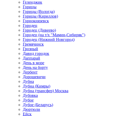
Геленджик
Горицы
Горицы (Вологда)
Горицы (Кириллов)
Горнокнязевск
Городец
Городец (Дивеево)
Городец (на т/х "Мамин-Сибиряк")
Городец (Нижний Новгород)
Гремячинск
Грозный
Давид городок
Даппарай
День в море
День на борту
Дербент
Дорошевичи
Дубна
Дубна (Кимры)
Дубна (трансфер) Москва
Дубовка
Дубое
Дубое (Беларусь)
Дюртюли
Ейск