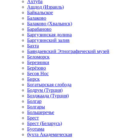
Ахтуба
Ашдод (Израиль)
Байкальское
Балаково
Балаково (Хвалынск)
Барабаново
Баргузинская долина
Баргузинский залив
Бахта
Баяндаевский Этнографический музей
Беломорск
Березники
Берёзово
Бесов Нос
Бирск
Богатырская слобода
Бодрум (Турция)
Бозджаада (Турция)
Болгар
Болгары
Большеречье
Брест
Брест (Беларусь)
Буотама
бухта Академическая