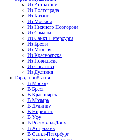
Из Астрахани
Из Волгограда
Из Казани
Из Москвы
Из Нижнего Новгорода
Из Самары
Из Санкт-Петербурга
Из Бреста
Из Мозыря
Из Красноярска
Из Норильска
Из Саратова
Из Дудинки
Город прибытия
В Москву
В Брест
В Красноярск
В Мозырь
В Дудинку
В Норильск
В Уфу
В Ростов-на-Дону
В Астрахань
В Санкт-Петербург
В Нижний Новгород