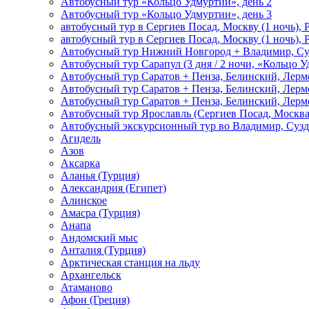
Автобусный тур «Кольцо Удмуртии», день 2
Автобусный тур «Кольцо Удмуртии», день 3
автобусный тур в Сергиев Посад, Москву (1 ночь), 
автобусный тур в Сергиев Посад, Москву (1 ночь), 
Автобусный тур Нижний Новгород + Владимир, Су
Автобусный тур Сарапул (3 дня / 2 ночи, «Кольцо 
Автобусный тур Саратов + Пенза, Белинский, Лермо
Автобусный тур Саратов + Пенза, Белинский, Лермо
Автобусный тур Саратов + Пенза, Белинский, Лермо
Автобусный тур Ярославль (Сергиев Посад, Москва 
Автобусный экскурсионный тур во Владимир, Сузд
Агидель
Азов
Аксарка
Аланья (Турция)
Александрия (Египет)
Алинское
Амасра (Турция)
Анапа
Андомский мыс
Анталия (Турция)
Арктическая станция на льду
Архангельск
Атаманово
Афон (Греция)