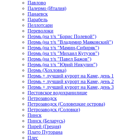
Павлово
Палермо (Италия)
Панаевск
Парабель
Пеллотсари
Переволоки
Пермь (на т/х "Борис Полевой")
Пермь (на т/х "Владимир Маяковский")
Пермь (на т/х "Мамин-Сибиряк")
Пермь (на т/х "Михаил Кутузов")
Пермь (на т/х "Павел Бажов")
Пермь (на т/х "Юрий Никулин")
Пермь (Хохловка)
Пермь + лучший курорт на Каме, день 1
Пермь + лучший курорт на Каме, день 2
Пермь + лучший курорт на Каме, день 3
Пестовское водохранилище
Петрозаводск
Петрозаводск (Соловецкие острова)
Петрозаводск (Соловки)
Пинск
Пинск (Беларусь)
Пирей (Греция)
Плато Путорана
Плес