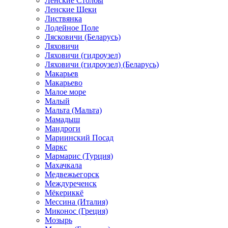
Ленские Столбы
Ленские Щеки
Листвянка
Лодейное Поле
Лясковичи (Беларусь)
Ляховичи
Ляховичи (гидроузел)
Ляховичи (гидроузел) (Беларусь)
Макарьев
Макарьево
Малое море
Малый
Мальта (Мальта)
Мамадыш
Мандроги
Мариинский Посад
Маркс
Мармарис (Турция)
Махачкала
Медвежьегорск
Междуреченск
Мёкериккё
Мессина (Италия)
Миконос (Греция)
Мозырь