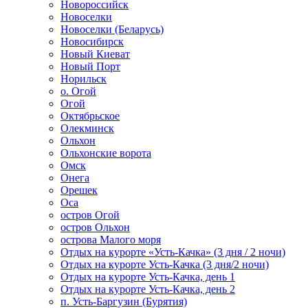
Новороссийск
Новоселки
Новоселки (Беларусь)
Новосибирск
Новый Киеват
Новый Порт
Норильск
о. Огой
Огой
Октябрьское
Олекминск
Ольхон
Ольхонские ворота
Омск
Онега
Орешек
Оса
остров Огой
остров Ольхон
острова Малого моря
Отдых на курорте «Усть-Качка» (3 дня / 2 ночи)
Отдых на курорте Усть-Качка (3 дня/2 ночи)
Отдых на курорте Усть-Качка, день 1
Отдых на курорте Усть-Качка, день 2
п. Усть-Баргузин (Бурятия)