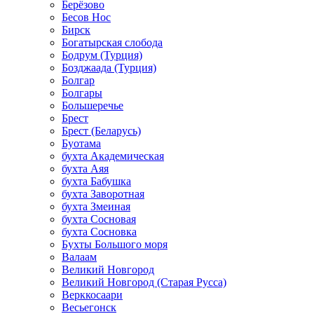
Берёзово
Бесов Нос
Бирск
Богатырская слобода
Бодрум (Турция)
Бозджаада (Турция)
Болгар
Болгары
Большеречье
Брест
Брест (Беларусь)
Буотама
бухта Академическая
бухта Аяя
бухта Бабушка
бухта Заворотная
бухта Змеиная
бухта Сосновая
бухта Сосновка
Бухты Большого моря
Валаам
Великий Новгород
Великий Новгород (Старая Русса)
Верккосаари
Весьегонск