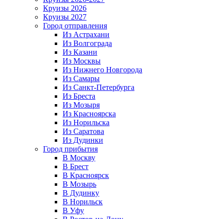
Круизы 2026
Круизы 2027
Город отправления
Из Астрахани
Из Волгограда
Из Казани
Из Москвы
Из Нижнего Новгорода
Из Самары
Из Санкт-Петербурга
Из Бреста
Из Мозыря
Из Красноярска
Из Норильска
Из Саратова
Из Дудинки
Город прибытия
В Москву
В Брест
В Красноярск
В Мозырь
В Дудинку
В Норильск
В Уфу