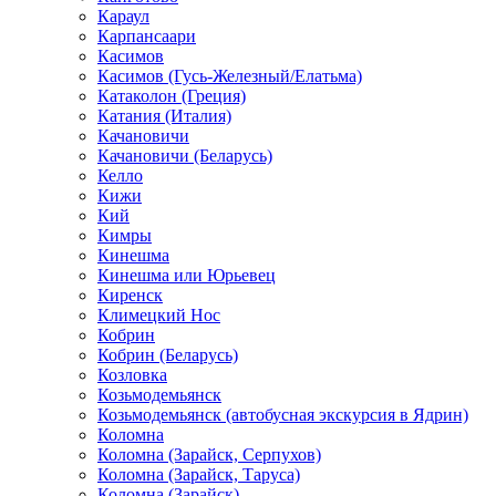
Караул
Карпансаари
Касимов
Касимов (Гусь-Железный/Елатьма)
Катаколон (Греция)
Катания (Италия)
Качановичи
Качановичи (Беларусь)
Келло
Кижи
Кий
Кимры
Кинешма
Кинешма или Юрьевец
Киренск
Климецкий Нос
Кобрин
Кобрин (Беларусь)
Козловка
Козьмодемьянск
Козьмодемьянск (автобусная экскурсия в Ядрин)
Коломна
Коломна (Зарайск, Серпухов)
Коломна (Зарайск, Таруса)
Коломна (Зарайск)