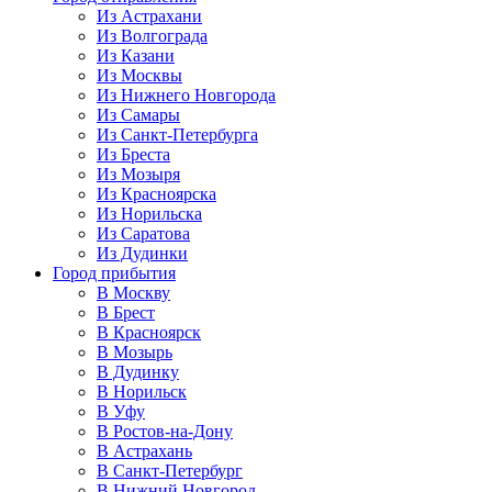
Из Астрахани
Из Волгограда
Из Казани
Из Москвы
Из Нижнего Новгорода
Из Самары
Из Санкт-Петербурга
Из Бреста
Из Мозыря
Из Красноярска
Из Норильска
Из Саратова
Из Дудинки
Город прибытия
В Москву
В Брест
В Красноярск
В Мозырь
В Дудинку
В Норильск
В Уфу
В Ростов-на-Дону
В Астрахань
В Санкт-Петербург
В Нижний Новгород