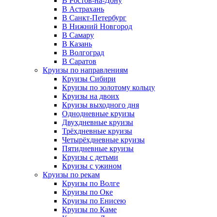
В Ростов-на-Дону
В Астрахань
В Санкт-Петербург
В Нижний Новгород
В Самару
В Казань
В Волгоград
В Саратов
Круизы по направлениям
Круизы Сибири
Круизы по золотому кольцу
Круизы на двоих
Круизы выходного дня
Однодневные круизы
Двухдневные круизы
Трёхдневные круизы
Четырёхдневные круизы
Пятидневные круизы
Круизы с детьми
Круизы с ужином
Круизы по рекам
Круизы по Волге
Круизы по Оке
Круизы по Енисею
Круизы по Каме