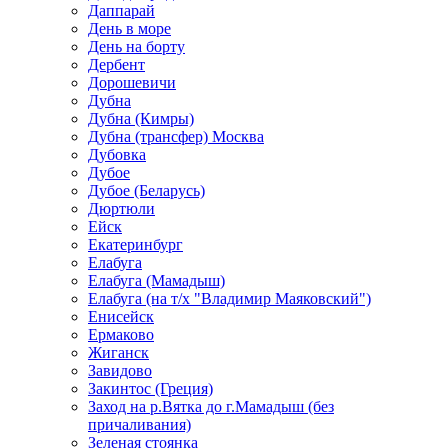
Даппарай
День в море
День на борту
Дербент
Дорошевичи
Дубна
Дубна (Кимры)
Дубна (трансфер) Москва
Дубовка
Дубое
Дубое (Беларусь)
Дюртюли
Ейск
Екатеринбург
Елабуга
Елабуга (Мамадыш)
Елабуга (на т/х "Владимир Маяковский")
Енисейск
Ермаково
Жиганск
Завидово
Закинтос (Греция)
Заход на р.Вятка до г.Мамадыш (без
причаливания)
Зеленая стоянка