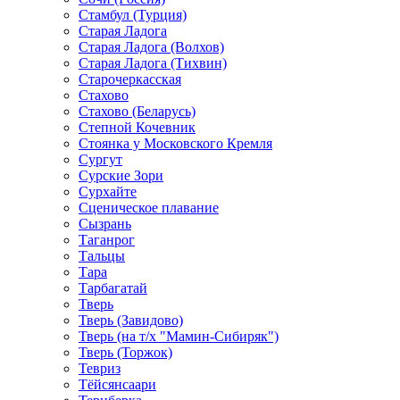
Стамбул (Турция)
Старая Ладога
Старая Ладога (Волхов)
Старая Ладога (Тихвин)
Старочеркасская
Стахово
Стахово (Беларусь)
Степной Кочевник
Стоянка у Московского Кремля
Сургут
Сурские Зори
Сурхайте
Сценическое плавание
Сызрань
Таганрог
Тальцы
Тара
Тарбагатай
Тверь
Тверь (Завидово)
Тверь (на т/х "Мамин-Сибиряк")
Тверь (Торжок)
Тевриз
Тёйсянсаари