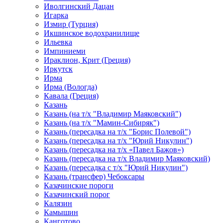
Иволгинский Дацан
Игарка
Измир (Турция)
Икшинское водохранилище
Ильевка
Импиниеми
Ираклион, Крит (Греция)
Иркутск
Ирма
Ирма (Вологда)
Кавала (Греция)
Казань
Казань (на т/х "Владимир Маяковский")
Казань (на т/х "Мамин-Сибиряк")
Казань (пересадка на т/х "Борис Полевой")
Казань (пересадка на т/х "Юрий Никулин")
Казань (пересадка на т/х «Павел Бажов»)
Казань (пересадка на т/х Владимир Маяковский)
Казань (пересадка с т/х "Юрий Никулин")
Казань (трансфер) Чебоксары
Казачинские пороги
Казачинский порог
Калязин
Камышин
Канготово