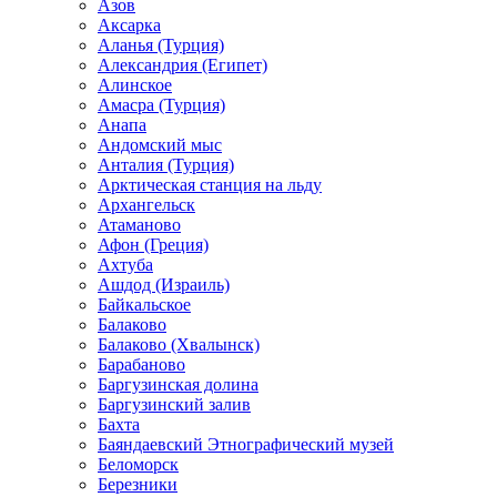
Азов
Аксарка
Аланья (Турция)
Александрия (Египет)
Алинское
Амасра (Турция)
Анапа
Андомский мыс
Анталия (Турция)
Арктическая станция на льду
Архангельск
Атаманово
Афон (Греция)
Ахтуба
Ашдод (Израиль)
Байкальское
Балаково
Балаково (Хвалынск)
Барабаново
Баргузинская долина
Баргузинский залив
Бахта
Баяндаевский Этнографический музей
Беломорск
Березники