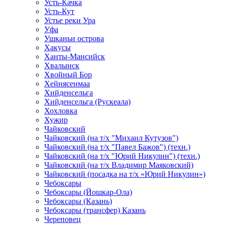
Усть-Качка
Усть-Кут
Устье реки Ура
Уфа
Ушканьи острова
Хакусы
Ханты-Мансийск
Хвалынск
Хвойный Бор
Хейнясенмаа
Хийденсельга
Хийденсельга (Рускеала)
Хохловка
Хужир
Чайковский
Чайковский (на т/х "Михаил Кутузов")
Чайковский (на т/х "Павел Бажов") (техн.)
Чайковский (на т/х "Юрий Никулин") (техн.)
Чайковский (на т/х Владимир Маяковский)
Чайковский (посадка на т/х «Юрий Никулин»)
Чебоксары
Чебоксары (Йошкар-Ола)
Чебоксары (Казань)
Чебоксары (трансфер) Казань
Череповец