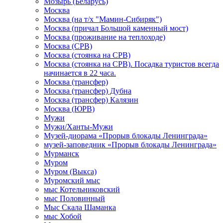
Мозырь (Беларусь)
Москва
Москва (на т/х "Мамин-Сибиряк")
Москва (причал Большой каменный мост)
Москва (проживание на теплоходе)
Москва (СРВ)
Москва (стоянка на СРВ)
Москва (стоянка на СРВ). Посадка туристов всегда
начинается в 22 часа.
Москва (трансфер)
Москва (трансфер) Дубна
Москва (трансфер) Калязин
Москва (ЮРВ)
Мужи
Мужи/Ханты-Мужи
Музей-диорама «Прорыв блокады Ленинграда»
музей-заповедник «Прорыв блокады Ленинграда»
Мурманск
Муром
Муром (Выкса)
Муромский мыс
мыс Котельниковский
мыс Половинный
Мыс Скала Шаманка
мыс Хобой