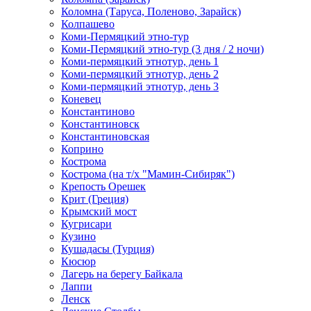
Коломна (Таруса, Поленово, Зарайск)
Колпашево
Коми-Пермяцкий этно-тур
Коми-Пермяцкий этно-тур (3 дня / 2 ночи)
Коми-пермяцкий этнотур, день 1
Коми-пермяцкий этнотур, день 2
Коми-пермяцкий этнотур, день 3
Коневец
Константиново
Константиновск
Константиновская
Коприно
Кострома
Кострома (на т/х "Мамин-Сибиряк")
Крепость Орешек
Крит (Греция)
Крымский мост
Кугрисари
Кузино
Кушадасы (Турция)
Кюсюр
Лагерь на берегу Байкала
Лаппи
Ленск