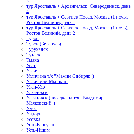
3
тур Ярославль + Архангельск, Северодвинск, день
4
тур Ярославль + Сергиев Посад, Москва (1 ночь),
Ростов Великий, день 1
тур Ярославль + Сергиев Посад, Москва (1 ночь),
Ростов Великий, день 2
Туров
Туров (Беларусь)
Туруханск
Тутаев
Тыяха
Уват
Углич
Углич (на т/х "Мамин-Сибиряк")
Углич или Мышкин
Улан-Удэ
Ульяновск
Ульяновск (посадка на т/х "Владимир
Маяковский")
Умба
Ундоры
Усовка
Усть-Баргузин
Усть-Ишим