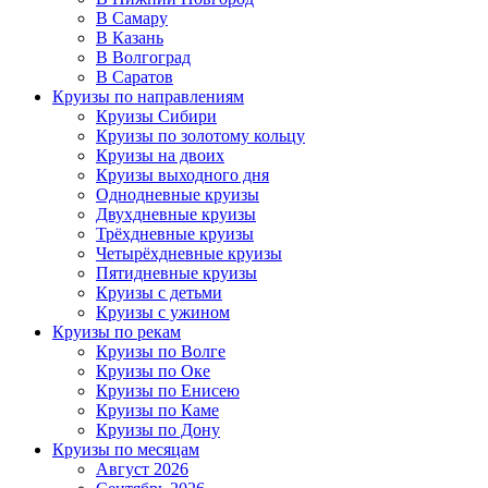
В Самару
В Казань
В Волгоград
В Саратов
Круизы по направлениям
Круизы Сибири
Круизы по золотому кольцу
Круизы на двоих
Круизы выходного дня
Однодневные круизы
Двухдневные круизы
Трёхдневные круизы
Четырёхдневные круизы
Пятидневные круизы
Круизы с детьми
Круизы с ужином
Круизы по рекам
Круизы по Волге
Круизы по Оке
Круизы по Енисею
Круизы по Каме
Круизы по Дону
Круизы по месяцам
Август 2026