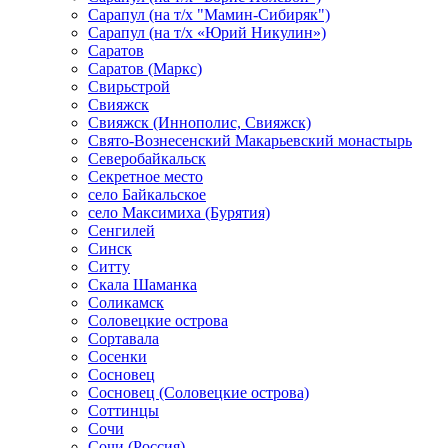
Сарапул (на т/х "Мамин-Сибиряк")
Сарапул (на т/х «Юрий Никулин»)
Саратов
Саратов (Маркс)
Свирьстрой
Свияжск
Свияжск (Иннополис, Свияжск)
Свято-Вознесенский Макарьевский монастырь
Северобайкальск
Секретное место
село Байкальское
село Максимиха (Бурятия)
Сенгилей
Синск
Ситту
Скала Шаманка
Соликамск
Соловецкие острова
Сортавала
Сосенки
Сосновец
Сосновец (Соловецкие острова)
Соттинцы
Сочи
Сочи (Россия)