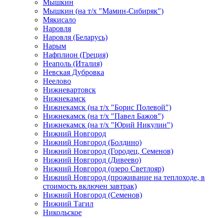
Мышкин
Мышкин (на т/х "Мамин-Сибиряк")
Мякисало
Наровля
Наровля (Беларусь)
Нарым
Нафплион (Греция)
Неаполь (Италия)
Невская Дубровка
Неелово
Нижневартовск
Нижнекамск
Нижнекамск (на т/х "Борис Полевой")
Нижнекамск (на т/х "Павел Бажов")
Нижнекамск (на т/х "Юрий Никулин")
Нижний Новгород
Нижний Новгород (Болдино)
Нижний Новгород (Городец, Семенов)
Нижний Новгород (Дивеево)
Нижний Новгород (озеро Светлояр)
Нижний Новгород (проживание на теплоходе, в
стоимость включен завтрак)
Нижний Новгород (Семенов)
Нижний Тагил
Никольское