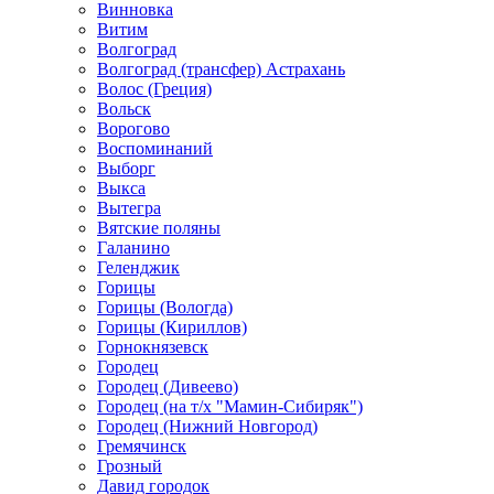
Винновка
Витим
Волгоград
Волгоград (трансфер) Астрахань
Волос (Греция)
Вольск
Ворогово
Воспоминаний
Выборг
Выкса
Вытегра
Вятские поляны
Галанино
Геленджик
Горицы
Горицы (Вологда)
Горицы (Кириллов)
Горнокнязевск
Городец
Городец (Дивеево)
Городец (на т/х "Мамин-Сибиряк")
Городец (Нижний Новгород)
Гремячинск
Грозный
Давид городок