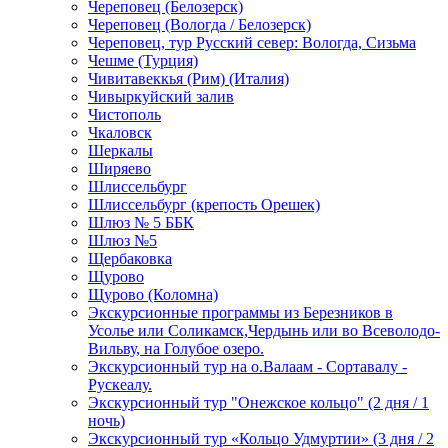
Череповец (Белозерск)
Череповец (Вологда / Белозерск)
Череповец, тур Русский север: Вологда, Сизьма
Чешме (Турция)
Чивитавеккья (Рим) (Италия)
Чивыркуйский залив
Чистополь
Чкаловск
Шеркалы
Ширяево
Шлиссельбург
Шлиссельбург (крепость Орешек)
Шлюз № 5 ББК
Шлюз №5
Щербаковка
Щурово
Щурово (Коломна)
Экскурсионные программы из Березников в
Усолье или Соликамск,Чердынь или во Всеволодо-
Вильву, на Голубое озеро.
Экскурсионный тур на о.Валаам - Сортавалу -
Рускеалу.
Экскурсионный тур "Онежское кольцо" (2 дня / 1
ночь)
Экскурсионный тур «Кольцо Удмуртии» (3 дня / 2