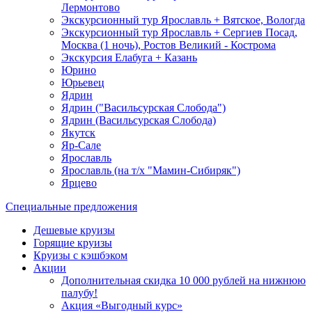
Лермонтово
Экскурсионный тур Ярославль + Вятское, Вологда
Экскурсионный тур Ярославль + Сергиев Посад,
Москва (1 ночь), Ростов Великий - Кострома
Экскурсия Елабуга + Казань
Юрино
Юрьевец
Ядрин
Ядрин ("Васильсурская Слобода")
Ядрин (Васильсурская Слобода)
Якутск
Яр-Сале
Ярославль
Ярославль (на т/х "Мамин-Сибиряк")
Ярцево
Специальные предложения
Дешевые круизы
Горящие круизы
Круизы с кэшбэком
Акции
Дополнительная скидка 10 000 рублей на нижнюю
палубу!
Акция «Выгодный курс»