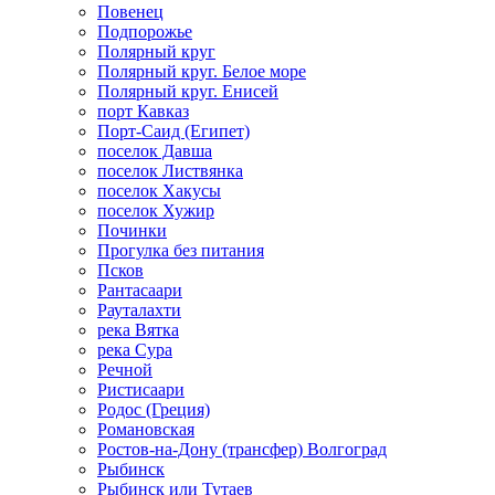
Повенец
Подпорожье
Полярный круг
Полярный круг. Белое море
Полярный круг. Енисей
порт Кавказ
Порт-Саид (Египет)
поселок Давша
поселок Листвянка
поселок Хакусы
поселок Хужир
Починки
Прогулка без питания
Псков
Рантасаари
Рауталахти
река Вятка
река Сура
Речной
Ристисаари
Родос (Греция)
Романовская
Ростов-на-Дону (трансфер) Волгоград
Рыбинск
Рыбинск или Тутаев