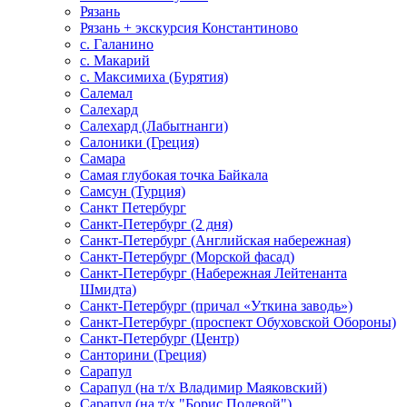
Рязань
Рязань + экскурсия Константиново
с. Галанино
с. Макарий
с. Максимиха (Бурятия)
Салемал
Салехард
Салехард (Лабытнанги)
Салоники (Греция)
Самара
Самая глубокая точка Байкала
Самсун (Турция)
Санкт Петербург
Санкт-Петербург (2 дня)
Санкт-Петербург (Английская набережная)
Санкт-Петербург (Морской фасад)
Санкт-Петербург (Набережная Лейтенанта
Шмидта)
Санкт-Петербург (причал «Уткина заводь»)
Санкт-Петербург (проспект Обуховской Обороны)
Санкт-Петербург (Центр)
Санторини (Греция)
Сарапул
Сарапул (на т/х Владимир Маяковский)
Сарапул (на т/х "Борис Полевой")