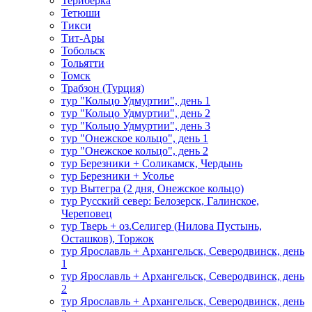
Териберка
Тетюши
Тикси
Тит-Ары
Тобольск
Тольятти
Томск
Трабзон (Турция)
тур "Кольцо Удмуртии", день 1
тур "Кольцо Удмуртии", день 2
тур "Кольцо Удмуртии", день 3
тур "Онежское кольцо", день 1
тур "Онежское кольцо", день 2
тур Березники + Соликамск, Чердынь
тур Березники + Усолье
тур Вытегра (2 дня, Онежское кольцо)
тур Русский север: Белозерск, Галинское,
Череповец
тур Тверь + оз.Селигер (Нилова Пустынь,
Осташков), Торжок
тур Ярославль + Архангельск, Северодвинск, день
1
тур Ярославль + Архангельск, Северодвинск, день
2
тур Ярославль + Архангельск, Северодвинск, день